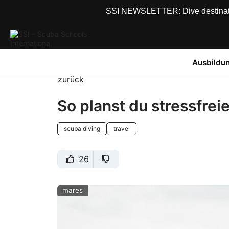
SSI NEWSLETTER: Dive destinations
Ausbildu
zurück
So planst du stressfreie
scuba diving
travel
26
mares