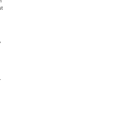
h
st
,
r