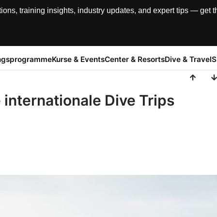
, training insights, industry updates, and expert tips — get th
ngsprogramme
Kurse & Events
Center & Resorts
Dive & Travel
S
 internationale Dive Trips