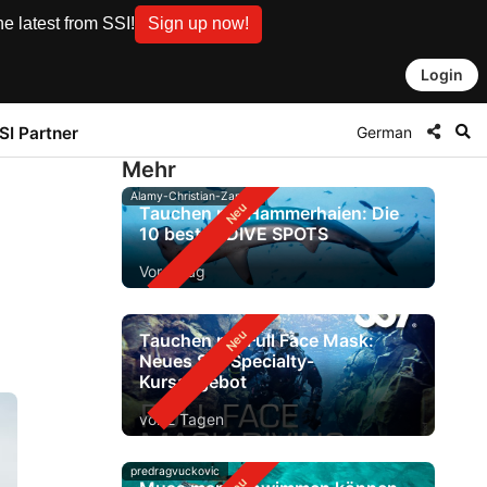
e latest from SSI!
Sign up now!
Login
German
SI Partner
Mehr
Alamy-Christian-Zappel
Tauchen mit Hammerhaien: Die
10 besten DIVE SPOTS
Vor 1 Tag
Tauchen mit Full Face Mask:
Neues SSI-Specialty-
Kursangebot
vor 2 Tagen
predragvuckovic