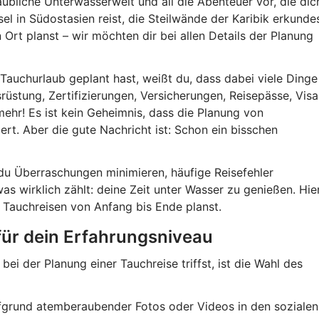
glaubliche Unterwasserwelt und all die Abenteuer vor, die dic
sel in Südostasien reist, die Steilwände der Karibik erkunde
Ort planst – wir möchten dir bei allen Details der Planung
Tauchurlaub geplant hast, weißt du, dass dabei viele Dinge
rüstung, Zertifizierungen, Versicherungen, Reisepässe, Visa
ehr! Es ist kein Geheimnis, dass die Planung von
ert. Aber die gute Nachricht ist: Schon ein bisschen
du Überraschungen minimieren, häufige Reisefehler
as wirklich zählt: deine Zeit unter Wasser zu genießen. Hie
le Tauchreisen von Anfang bis Ende planst.
 für dein Erfahrungsniveau
ei der Planung einer Tauchreise triffst, ist die Wahl des
aufgrund atemberaubender Fotos oder Videos in den sozialen