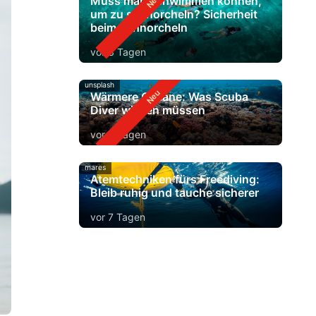
Muss man schwimmen können,
um zu schnorcheln? Sicherheit
beim Schnorcheln
vor 3 Tagen
unsplash
Wärmere Ozeane: Was Scuba
Diver wissen müssen
vor 5 Tagen
mares
Atemtechniken fürs Freediving:
Bleib ruhig und tauche sicherer
vor 7 Tagen