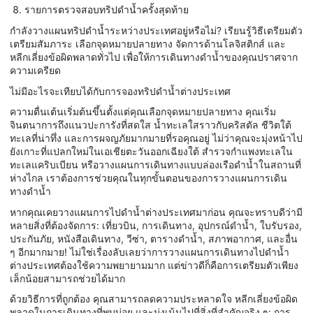
รายการตรวจสอบทริปดำน้ำครั้งสุดท้าย
กำลังวางแผนทริปดำน้ำระหว่างประเทศอยู่หรือไม่? เรียนรู้วิธีเตรียมตัว
เตรียมสัมภาระ เลือกจุดหมายปลายทาง จัดการด้านโลจิสติกส์ และ
หลีกเลี่ยงข้อผิดพลาดทั่วไป เพื่อให้การเดินทางดำน้ำของคุณปราศจาก
ความเครียด
ไม่มีอะไรจะเทียบได้กับการจองทริปดำน้ำต่างประเทศ
ความตื่นเต้นเริ่มต้นขึ้นตั้งแต่คุณเลือกจุดหมายปลายทาง คุณเริ่ม
จินตนาการถึงแนวปะการังที่สดใส น้ำทะเลใสราวกับคริสตัล ชีวิตใต้
ทะเลที่น่าทึ่ง และการผจญภัยมากมายที่รอคุณอยู่ ไม่ว่าคุณจะมุ่งหน้าไป
ยังเกาะที่แปลกใหม่ในเอเชียตะวันออกเฉียงใต้ สำรวจกำแพงทะเลใน
ทะเลแคริบเบียน หรือวางแผนการเดินทางแบบล่องเรือดำน้ำในสถานที่
ห่างไกล เราต้องการช่วยคุณในทุกขั้นตอนของการวางแผนการเดิน
ทางดำน้ำ
หากคุณเคยวางแผนการไปดำน้ำต่างประเทศมาก่อน คุณจะทราบดีว่ามี
หลายสิ่งที่ต้องจัดการ: เที่ยวบิน, การเดินทาง, อุปกรณ์ดำน้ำ, ใบรับรอง,
ประกันภัย, หนังสือเดินทาง, วีซ่า, ตารางดำน้ำ, สภาพอากาศ, และอื่น
ๆ อีกมากมาย! ไม่ใช่เรื่องลับเลยว่าการวางแผนการเดินทางไปดำน้ำ
ต่างประเทศต้องใช้ความพยายามมาก แต่ข่าวดีก็คือการเตรียมตัวเพียง
เล็กน้อยสามารถช่วยได้มาก
ด้วยวิธีการที่ถูกต้อง คุณสามารถลดความประหลาดใจ หลีกเลี่ยงข้อผิด
พลาดในการเดินทางที่พบบ่อย และมุ่งเน้นไปที่สิ่งที่สำคัญจริง ๆ: การ