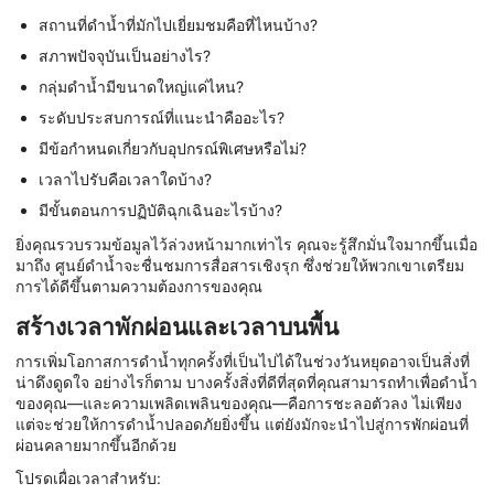
สถานที่ดำน้ำที่มักไปเยี่ยมชมคือที่ไหนบ้าง?
สภาพปัจจุบันเป็นอย่างไร?
กลุ่มดำน้ำมีขนาดใหญ่แค่ไหน?
ระดับประสบการณ์ที่แนะนำคืออะไร?
มีข้อกำหนดเกี่ยวกับอุปกรณ์พิเศษหรือไม่?
เวลาไปรับคือเวลาใดบ้าง?
มีขั้นตอนการปฏิบัติฉุกเฉินอะไรบ้าง?
ยิ่งคุณรวบรวมข้อมูลไว้ล่วงหน้ามากเท่าไร คุณจะรู้สึกมั่นใจมากขึ้นเมื่อ
มาถึง ศูนย์ดำน้ำจะชื่นชมการสื่อสารเชิงรุก ซึ่งช่วยให้พวกเขาเตรียม
การได้ดีขึ้นตามความต้องการของคุณ
สร้างเวลาพักผ่อนและเวลาบนพื้น
การเพิ่มโอกาสการดำน้ำทุกครั้งที่เป็นไปได้ในช่วงวันหยุดอาจเป็นสิ่งที่
น่าดึงดูดใจ อย่างไรก็ตาม บางครั้งสิ่งที่ดีที่สุดที่คุณสามารถทำเพื่อดำน้ำ
ของคุณ—และความเพลิดเพลินของคุณ—คือการชะลอตัวลง ไม่เพียง
แต่จะช่วยให้การดำน้ำปลอดภัยยิ่งขึ้น แต่ยังมักจะนำไปสู่การพักผ่อนที่
ผ่อนคลายมากขึ้นอีกด้วย
โปรดเผื่อเวลาสำหรับ: