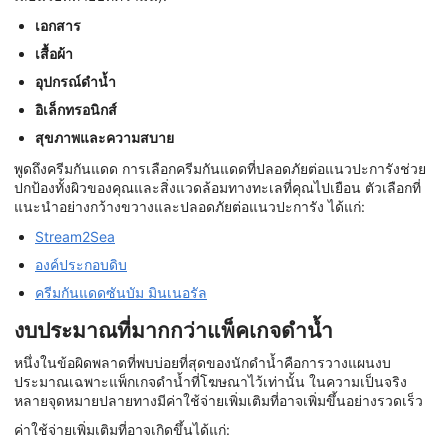
เอกสาร
เสื้อผ้า
อุปกรณ์ดำน้ำ
อิเล็กทรอนิกส์
สุขภาพและความสบาย
พูดถึงครีมกันแดด การเลือกครีมกันแดดที่ปลอดภัยต่อแนวปะการังช่วย
ปกป้องทั้งผิวของคุณและสิ่งแวดล้อมทางทะเลที่คุณไปเยือน ตัวเลือกที่
แนะนำอย่างกว้างขวางและปลอดภัยต่อแนวปะการัง ได้แก่:
Stream2Sea
องค์ประกอบดิบ
ครีมกันแดดซันบัม มินเนอรัล
งบประมาณที่มากกว่าแพ็คเกจดำน้ำ
หนึ่งในข้อผิดพลาดที่พบบ่อยที่สุดของนักดำน้ำคือการวางแผนงบ
ประมาณเฉพาะแพ็กเกจดำน้ำที่โฆษณาไว้เท่านั้น ในความเป็นจริง
หลายจุดหมายปลายทางมีค่าใช้จ่ายเพิ่มเติมที่อาจเพิ่มขึ้นอย่างรวดเร็ว
ค่าใช้จ่ายเพิ่มเติมที่อาจเกิดขึ้นได้แก่: