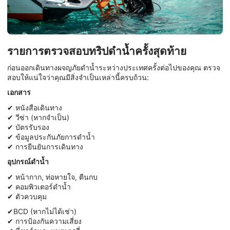
รายการตรวจสอบทริปดำน้ำครั้งสุดท้าย
ก่อนออกเดินทางผจญภัยดำน้ำระหว่างประเทศครั้งต่อไปของคุณ ตรวจ
สอบให้แน่ใจว่าคุณมีสิ่งจำเป็นเหล่านี้ครบถ้วน:
เอกสาร
✔ หนังสือเดินทาง
✔ วีซ่า (หากจำเป็น)
✔ บัตรรับรอง
✔ ข้อมูลประกันภัยการดำน้ำ
✔ การยืนยันการเดินทาง
อุปกรณ์ดำน้ำ
✔ หน้ากาก, ท่อหายใจ, ตีนกบ
✔ คอมพิวเตอร์ดำน้ำ
✔ ตัวควบคุม
✔BCD (หากไม่ได้เช่า)
✔ การป้องกันความเสี่ยง