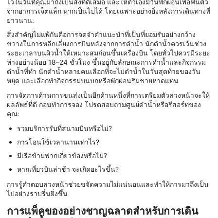
ไว้ในวันที่คุณมาถึงเป็นสิ่งที่ดีเสมอ และให้ตัวเองมีวันพักผ่อนเพื่อฟื้นตัว
จากอาการเจ็ตแล็ก หากเป็นไปได้ โดยเฉพาะอย่างยิ่งหลังการเดินทางที่
ยาวนาน.
สิ่งสำคัญไม่แพ้กันคือการจดจำคำแนะนำที่เป็นที่ยอมรับอย่างกว้าง
ขวางในการหลีกเลี่ยงการบินหลังจากการดำน้ำ นักดำน้ำควรเว้นช่วง
ระยะเวลาบนผิวน้ำให้เหมาะสมก่อนขึ้นเครื่องบิน โดยทั่วไปควรมีระยะ
ห่างอย่างน้อย 18–24 ชั่วโมง ขึ้นอยู่กับลักษณะการดำน้ำและกิจกรรม
ดำน้ำที่ทำ นักดำน้ำหลายคนเลือกที่จะไม่ดำน้ำในวันสุดท้ายของวัน
หยุด และเลือกทำกิจกรรมบนบกหรือพักผ่อนริมชายหาดแทน
การจัดการด้านการขนส่งเป็นอีกด้านหนึ่งที่การเตรียมตัวล่วงหน้าจะให้
ผลลัพธ์ที่ดี ก่อนทำการจอง โปรดสอบถามศูนย์ดำน้ำหรือรีสอร์ทของ
คุณ:
รวมบริการรับที่สนามบินหรือไม่?
การโอนใช้เวลานานเท่าไร?
มีเรือข้ามฟากเกี่ยวข้องหรือไม่?
หากเที่ยวบินล่าช้า จะเกิดอะไรขึ้น?
การรู้คำตอบล่วงหน้าช่วยขจัดความไม่แน่นอนและทำให้การมาถึงเป็น
ไปอย่างราบรื่นยิ่งขึ้น
การแพ็คของอย่างชาญฉลาดสำหรับการเดิน