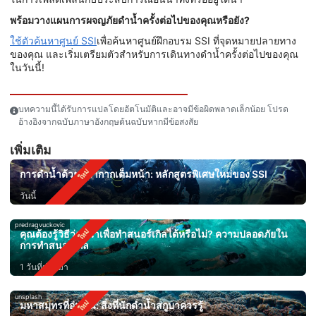
พร้อมวางแผนการผจญภัยดำน้ำครั้งต่อไปของคุณหรือยัง?
ใช้ตัวค้นหาศูนย์ SSI
เพื่อค้นหาศูนย์ฝึกอบรม SSI ที่จุดหมายปลายทาง
ของคุณ และเริ่มเตรียมตัวสำหรับการเดินทางดำน้ำครั้งต่อไปของคุณ
ในวันนี้!
บทความนี้ได้รับการแปลโดยอัตโนมัติและอาจมีข้อผิดพลาดเล็กน้อย โปรด
อ้างอิงจากฉบับภาษาอังกฤษต้นฉบับหากมีข้อสงสัย
เพิ่มเติม
การดำน้ำด้วยหน้ากากเต็มหน้า: หลักสูตรพิเศษใหม่ของ SSI
วันนี้
predragvuckovic
คุณต้องรู้วิธีว่ายน้ำเพื่อทำสนอร์เกิลได้หรือไม่? ความปลอดภัยใน
การทำสนอร์เกิล
1 วันที่ผ่านมา
unsplash
มหาสมุทรที่อุ่นขึ้น: สิ่งที่นักดำน้ำสกูบาควรรู้