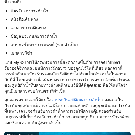
ซึ่งรวมถึง:
บัตรรับรองการดำน้ำ
หนังสือเดินทาง
เอกสารการเดินทาง
ข้อมูลประกันภัยการดำน้ำ
แบบฟอร์มทางการแพทย์ (หากจำเป็น)
เอกสารวีซ่า
แอป MySSI ทำให้กระบวนการนี้สะดวกยิ่งขึ้นด้วยการจัดเก็บบัตร
รับรองดิจิทัลและบันทึกการฝึกอบรมของคุณไว้ในที่เดียว นอกจากนี้
การนำสำเนาบัตรรับรองฉบับจริงติดตัวไปด้วยเป็นสำรองก็เป็นความ
คิดที่ดี โดยเฉพาะเมื่อเดินทางระหว่างประเทศ การตรวจสอบข้อกำหนด
ของศูนย์ดำน้ำที่ปลายทางล่วงหน้าเป็นวิธีที่ดีที่สุดเสมอเพื่อให้แน่ใจว่า
คุณมีเอกสารครบถ้วนตามที่จำเป็น
คุณควรตรวจสอบให้แน่ใจ
ว่าประกันอุบัติเหตุการดำน้ำ
ของคุณเป็น
ปัจจุบันอยู่เสมอ แม้ว่าจะไม่มีใครวางแผนสำหรับเหตุฉุกเฉิน แต่ประกัน
ที่เฉพาะเจาะจงสำหรับการดำน้ำสามารถให้ความคุ้มครองสำหรับ
เหตุการณ์ที่เกี่ยวข้องกับการดำน้ำ การอพยพฉุกเฉิน และการรักษาด้วย
ออกซิเจนความดันสูงหากจำเป็น
predrag-vuckovic