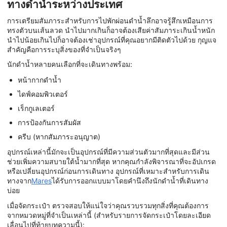
ทางดำน้ำระหว่างประเทศ
การเตรียมสัมภาระสำหรับการไปพักผ่อนดำน้ำลึกอาจรู้สึกเหมือนการ
ทรงตัวบนเส้นลวด นำไปมากเกินก็อาจต้องเสียค่าสัมภาระเกินน้ำหนัก
นำไปน้อยเกินไปก็อาจต้องเช่าอุปกรณ์ที่คุณอยากมีติดตัวไปด้วย กุญแจ
สำคัญคือการระบุสิ่งของที่จำเป็นจริงๆ
นักดำน้ำหลายคนเลือกที่จะเดินทางพร้อม:
หน้ากากดำน้ำ
ไดฟ์คอมพิวเตอร์
เร็กกูเลเตอร์
การป้องกันการสัมผัส
ครีบ (หากสัมภาระอนุญาต)
อุปกรณ์เหล่านี้มักจะเป็นอุปกรณ์ที่มีความส่วนตัวมากที่สุดและมีส่วน
ช่วยเพิ่มความสบายใต้น้ำมากที่สุด หากคุณกำลังพิจารณาที่จะอัปเกรด
หรือเปลี่ยนอุปกรณ์ก่อนการเดินทาง อุปกรณ์ที่เหมาะสำหรับการเดิน
ทางจาก
Mares
ได้รับการออกแบบมาโดยคำนึงถึงนักดำน้ำที่เดินทาง
บ่อย
เมื่อจัดกระเป๋า ตรวจสอบให้แน่ใจว่าคุณรวบรวมทุกสิ่งที่คุณต้องการ
จากหมวดหมู่ที่จำเป็นเหล่านี้ (สำหรับรายการจัดกระเป๋าโดยละเอียด
เลื่อนไปที่ท้ายบทความนี้):