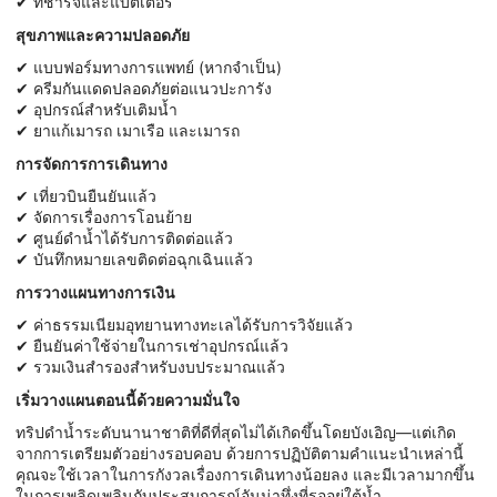
✔ ที่ชาร์จและแบตเตอรี่
สุขภาพและความปลอดภัย
✔ แบบฟอร์มทางการแพทย์ (หากจำเป็น)
✔ ครีมกันแดดปลอดภัยต่อแนวปะการัง
✔ อุปกรณ์สำหรับเติมน้ำ
✔ ยาแก้เมารถ เมาเรือ และเมารถ
การจัดการการเดินทาง
✔ เที่ยวบินยืนยันแล้ว
✔ จัดการเรื่องการโอนย้าย
✔ ศูนย์ดำน้ำได้รับการติดต่อแล้ว
✔ บันทึกหมายเลขติดต่อฉุกเฉินแล้ว
การวางแผนทางการเงิน
✔ ค่าธรรมเนียมอุทยานทางทะเลได้รับการวิจัยแล้ว
✔ ยืนยันค่าใช้จ่ายในการเช่าอุปกรณ์แล้ว
✔ รวมเงินสำรองสำหรับงบประมาณแล้ว
เริ่มวางแผนตอนนี้ด้วยความมั่นใจ
ทริปดำน้ำระดับนานาชาติที่ดีที่สุดไม่ได้เกิดขึ้นโดยบังเอิญ—แต่เกิด
จากการเตรียมตัวอย่างรอบคอบ ด้วยการปฏิบัติตามคำแนะนำเหล่านี้
คุณจะใช้เวลาในการกังวลเรื่องการเดินทางน้อยลง และมีเวลามากขึ้น
ในการเพลิดเพลินกับประสบการณ์อันน่าทึ่งที่รออยู่ใต้น้ำ