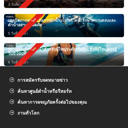
3 วันที่ผ่านมา
mares
เทคนิคการหายใจในการดำน้ำแบบฟรีไดฟ์: รักษาความสงบและ
ดำน้ำอย่างปลอดภัย
5 วันที่ผ่านมา
zoggs
หลักสูตรเรียนว่ายน้ำสำหรับผู้ใหญ่ระดับเริ่มต้น: สิ่งที่ผู้ใหญ่ควรรู้
ในปี 2026
6 วันที่ผ่านมา
การสมัครรับจดหมายข่าว
ค้นหาศูนย์ดำน้ำหรือรีสอร์ท
ค้นหาการผจญภัยครั้งต่อไปของคุณ
งานทั่วโลก