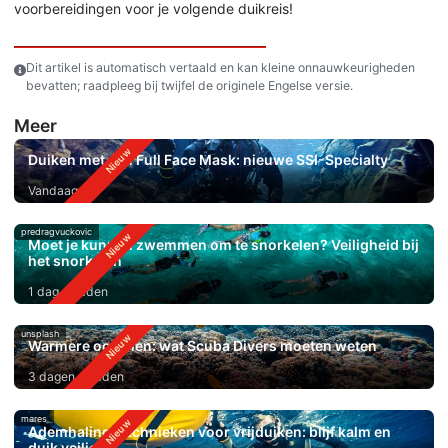
voorbereidingen voor je volgende duikreis!
Dit artikel is automatisch vertaald en kan kleine onnauwkeurigheden
bevatten; raadpleeg bij twijfel de originele Engelse versie.
Meer
Duiken met een Full Face Mask: nieuwe SSI-Specialty
Vandaag
predragvuckovic
Moet je kunnen zwemmen om te snorkelen? Veiligheid bij
het snorkelen
1 dag geleden
unsplash
Warmere oceanen: wat Scuba Divers moeten weten
3 dagen geleden
mares
Ademhalingstechnieken voor vrijduiken: blijf kalm en
duik veiliger