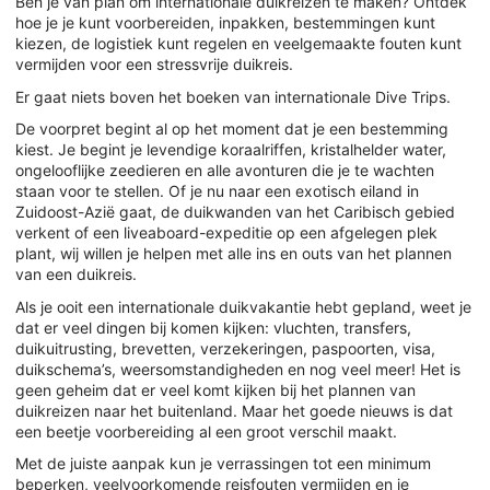
Ben je van plan om internationale duikreizen te maken? Ontdek
hoe je je kunt voorbereiden, inpakken, bestemmingen kunt
kiezen, de logistiek kunt regelen en veelgemaakte fouten kunt
vermijden voor een stressvrije duikreis.
Er gaat niets boven het boeken van internationale Dive Trips.
De voorpret begint al op het moment dat je een bestemming
kiest. Je begint je levendige koraalriffen, kristalhelder water,
ongelooflijke zeedieren en alle avonturen die je te wachten
staan voor te stellen. Of je nu naar een exotisch eiland in
Zuidoost-Azië gaat, de duikwanden van het Caribisch gebied
verkent of een liveaboard-expeditie op een afgelegen plek
plant, wij willen je helpen met alle ins en outs van het plannen
van een duikreis.
Als je ooit een internationale duikvakantie hebt gepland, weet je
dat er veel dingen bij komen kijken: vluchten, transfers,
duikuitrusting, brevetten, verzekeringen, paspoorten, visa,
duikschema’s, weersomstandigheden en nog veel meer! Het is
geen geheim dat er veel komt kijken bij het plannen van
duikreizen naar het buitenland. Maar het goede nieuws is dat
een beetje voorbereiding al een groot verschil maakt.
Met de juiste aanpak kun je verrassingen tot een minimum
beperken, veelvoorkomende reisfouten vermijden en je