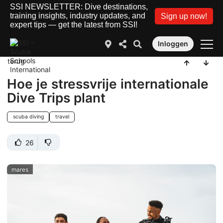
SSI NEWSLETTER: Dive destinations,
training insights, industry updates, and
Sign up now!
expert tips — get the latest from SSI!
Inloggen
terug
Hoe je stressvrije internationale
Dive Trips plant
scuba diving
travel
26
mares