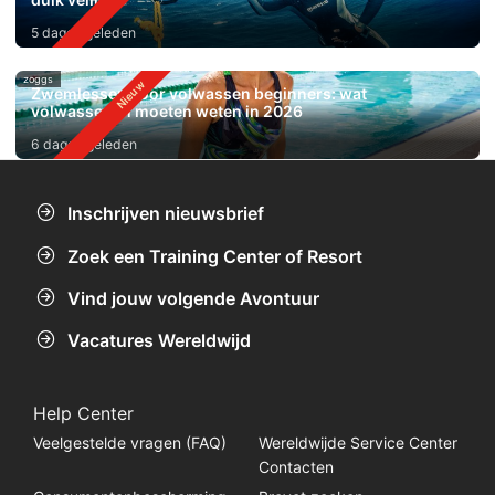
5 dagen geleden
zoggs
Zwemlessen voor volwassen beginners: wat
volwassenen moeten weten in 2026
6 dagen geleden
Inschrijven nieuwsbrief
Zoek een Training Center of Resort
Vind jouw volgende Avontuur
Vacatures Wereldwijd
Help Center
Veelgestelde vragen (FAQ)
Wereldwijde Service Center
Contacten