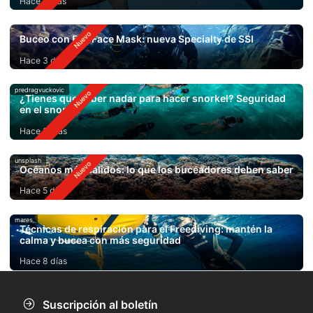
Hace 2 días
Buceo con Full Face Mask: nueva Specialty de SSI
Hace 3 días
predragvuckovic
¿Tienes que saber nadar para hacer snorkel? Seguridad
en el snorkel
Hace 3 días
unsplash
Océanos más cálidos: lo que los buceadores deben saber
Hace 5 días
mares
Técnicas de respiración para el Freediving: mantén la
calma y bucea con más seguridad
Hace 8 días
Suscripción al boletín