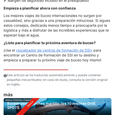
✔ Margen de seguridad incluido en el presupuesto
Empieza a planificar ahora con confianza
Los mejores viajes de buceo internacionales no surgen por
casualidad, sino gracias a una preparación minuciosa. Si sigues
estos consejos, dedicarás menos tiempo a preocuparte por la
logística y más a disfrutar de las increíbles experiencias que te
esperan bajo el agua.
¿Listo para planificar tu próxima aventura de buceo?
¡Usa el
«localizador de centros de formación de SSI»
para
encontrar un Centro de Formación de SSI en tu destino y
empieza a preparar tu próximo viaje de buceo hoy mismo!
Este artículo se ha traducido automáticamente y puede contener
pequeñas inexactitudes; en caso de duda, consulta la versión original
en inglés.
más
Alamy-Christian-Zappel
Bucear con tiburones martillo: los 10 mejores DIVE
SPOTS