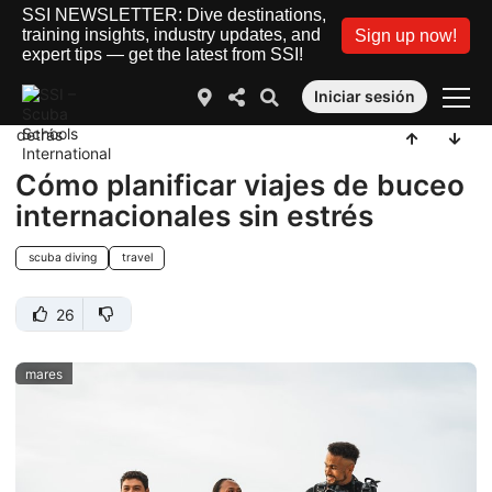
SSI NEWSLETTER: Dive destinations,
training insights, industry updates, and
Sign up now!
expert tips — get the latest from SSI!
Iniciar sesión
detrás
Cómo planificar viajes de buceo
internacionales sin estrés
scuba diving
travel
26
mares