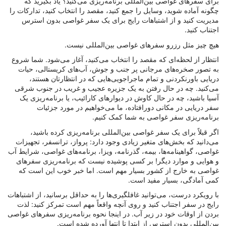
برای سفرهای غواصی بین‌المللی برنامه‌ریزی می‌کنید؟ یاد بگیرید که
چگونه آماده شوید، وسایل را جمع کنید، مقصد را انتخاب کنید، تدارکات را
مدیریت کنید و از اشتباهات رایج برای یک سفر غواصی بدون استرس
اجتناب کنید.
هیچ چیز مثل رزرو سفرهای غواصی بین‌المللی نیست.
انتظار از لحظه‌ای که مقصد را انتخاب می‌کنید، آغاز می‌شود. شما شروع
به تصور صخره‌های مرجانی پر جنب و جوش، آب‌های کریستالی، حیات
دریایی باورنکردنی و تمام ماجراجویی‌هایی که در انتظارتان هستند،
می‌کنید. چه در حال رفتن به یک جزیره عجیب و غریب در جنوب شرقی
آسیا باشید، چه در حال کاوش در دیوارهای کارائیب، یا برنامه‌ریزی یک
سفر دریایی در مکانی دورافتاده، ما می‌خواهیم در مورد جزئیات
برنامه‌ریزی سفر غواصی به شما کمک کنیم.
اگر قبلاً برای یک سفر غواصی بین‌المللی برنامه‌ریزی کرده باشید،
می‌دانید که بخش‌های متغیر زیادی وجود دارد: پرواز، ترانسفر، تجهیزات
غواصی، گواهینامه‌ها، بیمه، گذرنامه، ویزا، برنامه‌های غواصی، شرایط آب
و هوایی و موارد دیگر! بر کسی پوشیده نیست که برنامه‌ریزی سفرهای
غواصی به خارج از کشور بسیار مهم است. اما خبر خوب این است که
کمی آمادگی، بسیار مفید است.
با رویکرد درست، می‌توانید غافلگیری‌ها را به حداقل برسانید، از اشتباهات
رایج در سفر اجتناب کنید و روی آنچه واقعاً مهم است تمرکز کنید: لذت
بردن از اوقات خود در زیر آب. در اینجا نحوه برنامه‌ریزی سفرهای غواصی
بین‌المللی بدون استرس از ابتدا تا انتها آورده شده است.