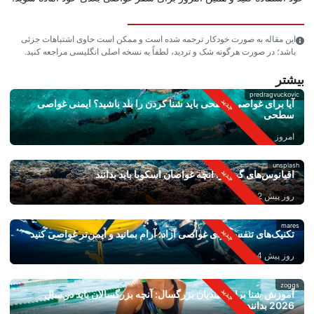
این مقاله به صورت خودکار ترجمه شده است و ممکن است حاوی اشتباهات جزئی
باشد؛ در صورت هرگونه شک و تردید، لطفاً به نسخه اصلی انگلیسی مراجعه کنید.
بیشتر
predragvuckovic
آیا برای غواصی سطحی باید شنا کردن را بلد باشید؟ ایمنی غواصی
سطحی
امروز
unsplash
اقیانوس‌های گرم‌تر: آنچه غواصان اسکوبا باید بدانند
روز پیش 2
mares
تکنیک‌های تنفس برای غواصی آزاد: آرام بمانید و ایمن‌تر غواصی کنید
روز پیش 4
zoggs
آموزش شنا برای مبتدیان بزرگسال: آنچه بزرگسالان باید در سال
2026 بدانند