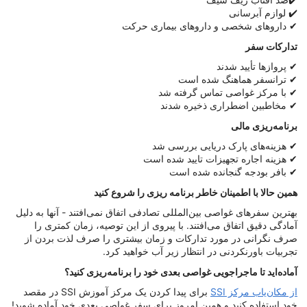
✔️ لوازم آبرسانی
✔ داروهای شخصی و داروهای بیماری حرکت
تدارکات سفر
✔ پروازها تأیید شدند
✔ ترانسفر هماهنگ شده است
✔ با مرکز غواصی تماس گرفته شد
✔ مخاطبین اضطراری ذخیره شدند
برنامه‌ریزی مالی
✔ هزینه‌های پارک دریایی بررسی شد
✔ هزینه اجاره تجهیزات تایید شده است
✔ بافر بودجه گنجانده شده است
همین حالا با اطمینان خاطر برنامه ریزی را شروع کنید
بهترین سفرهای غواصی بین‌المللی تصادفی اتفاق نمی‌افتند - آنها به دلیل
آمادگی دقیق اتفاق می‌افتند. با پیروی از این توصیه، زمان کمتری را
صرف نگرانی در مورد تدارکات و زمان بیشتری را صرف لذت بردن از
تجربیات باورنکردنی در انتظار زیر آب خواهید کرد.
آماده‌اید تا ماجراجویی غواصی بعدی خود را برنامه‌ریزی کنید؟
از مکان‌یاب مرکز SSI
برای پیدا کردن یک مرکز آموزش SSI در مقصد
خود استفاده کنید و همین امروز برای سفر غواصی بعدی خود آماده شوید!