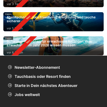
vor 3 Tagen
mares
Atemtechniken fürs Freediving: Bleib ruhig und tauche
sicherer
vor 5 Tagen
zoggs
Schwimm-Lektionen für erwachsene Anfänger: Was
Erwachsene im Jahr 2026 wissen müssen
vor 6 Tagen
Newsletter-Abonnement
Tauchbasis oder Resort finden
Starte in Dein nächstes Abenteuer
Jobs weltweit