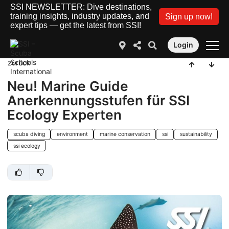
SSI NEWSLETTER: Dive destinations,
training insights, industry updates, and
Sign up now!
expert tips — get the latest from SSI!
Login
zurück
Neu! Marine Guide
Anerkennungsstufen für SSI
Ecology Experten
scuba diving
environment
marine conservation
ssi
sustainability
ssi ecology