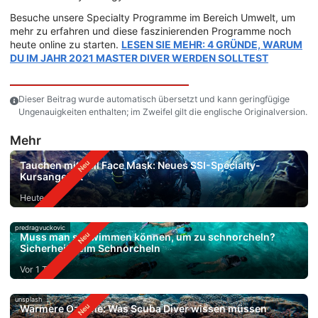
Besuche unsere Specialty Programme im Bereich Umwelt, um
mehr zu erfahren und diese faszinierenden Programme noch
heute online zu starten.
LESEN SIE MEHR: 4 GRÜNDE, WARUM
DU IM JAHR 2021 MASTER DIVER WERDEN SOLLTEST
Dieser Beitrag wurde automatisch übersetzt und kann geringfügige
Ungenauigkeiten enthalten; im Zweifel gilt die englische Originalversion.
Mehr
Tauchen mit Full Face Mask: Neues SSI-Specialty-
Kursangebot
Heute
predragvuckovic
Muss man schwimmen können, um zu schnorcheln?
Sicherheit beim Schnorcheln
Vor 1 Tag
unsplash
Wärmere Ozeane: Was Scuba Diver wissen müssen