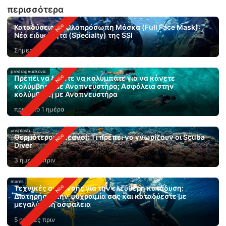
περισσότερα
Καταδύσεις με Ολοπρόσωπη Μάσκα (Full Face Mask):
Νέα ειδικότητα (Specialty) της SSI
Σήμερα
predragvuckovic
Πρέπει να ξέρετε να κολυμπάτε για να κάνετε
κολύμβηση με Αναπνευστήρα; Ασφάλεια στην
κολύμβηση με Αναπνευστήρα
πριν από 1 ημέρα
unsplash
Θερμότεροι ωκεανοί: Τι πρέπει να γνωρίζουν οι Scuba
Diver
3 ημέρες πριν
mares
Τεχνικές αναπνοής για την ελεύθερη κατάδυση:
Διατηρήστε την ψυχραιμία σας και καταδύεστε με
μεγαλύτερη ασφάλεια
5 ημέρες πριν