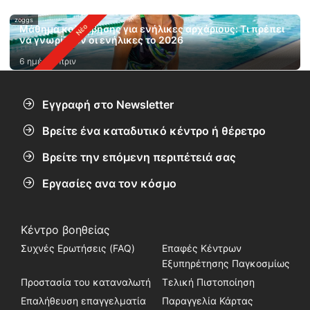
zoggs
Μάθημα κολύμβησης για ενήλικες αρχάριους: Τι πρέπει
να γνωρίζουν οι ενήλικες το 2026
6 ημέρες πριν
Εγγραφή στο Newsletter
Βρείτε ένα καταδυτικό κέντρο ή θέρετρο
Βρείτε την επόμενη περιπέτειά σας
Εργασίες ανα τον κόσμο
Κέντρο βοηθείας
Συχνές Ερωτήσεις (FAQ)
Επαφές Κέντρων
Εξυπηρέτησης Παγκοσμίως
Προστασία του καταναλωτή
Τελική Πιστοποίηση
Επαλήθευση επαγγελματία
Παραγγελία Κάρτας