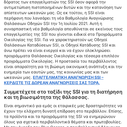
δόρατος των επαγγελματιών της SSI όσον αφορά την
αντιμετώπιση πιστοποιημένων δυτών και την κατανόηση των
απίστευτων ωκεανών μας. Ως εκ τούτου, η SSI είναι
περήφανη που λανσάρει τη νέα Βαθμολογία Αναγνώρισης
Θαλάσσιων Οδηγών SSI την 1η Ιουλίου 2021. Αυτή η
συναρπαστική νέα βαθμολογία απευθύνεται σε εκείνους τους
επαγγελματίες της SSI που γίνονται ειδικοί στα Προγράμματα
Οικολογίας της SSI. Για να χαρακτηριστούν ως Οδηγοί
Θαλάσσιων Καταδύσεων SSI, οι Οδηγοί Κατάδυσης SSI και
άνω πρέπει να είναι ενεργοί και να έχουν ολοκληρώσει
προγράμματα Θαλάσσιας Οικολογίας και τέσσερα επιπλέον
προγράμματα Οικολογίας. Η προστασία του περιβάλλοντος
είναι απαραίτητη για τη βιώσιμη οικονομική ανάπτυξη και την
ευημερία των εαυτών μας, της κοινωνίας μας και των
ωκεανών μας.
ΕΠΑΓΓΕΛΜΑΤΙΚΗ ΑΝΑΓΝΩΡΙΣΗ SSI –
ΚΕΡΔΙΣΤΕ ΤΙΣ ΔΩΡΕΑΝ ΑΝΑΓΝΩΡΙΣΕΙΣ ΣΑΣ ΤΩΡΑ.
Συμμετέχετε στο ταξίδι της SSI για τη διατήρηση
και τη βιωσιμότητα της θάλασσας.
Είναι σημαντικό για εμάς οι εταιρικές μας δραστηριότητες να
έχουν την ελάχιστη δυνατή επίδραση στο περιβάλλον. Επίσης,
τα προϊόντα και τα προγράμματα της SSI να ενημερώνουν
όλους για σχετικά περιβαλλοντικά θέματα και πρωτοβουλίες.