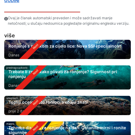
GODINI
Ovaj je članak automatski preveden i može sadržavati manje
netočnosti; u slučaju nedoumica pogledajte originalnu englesku verziju.
više
Ronjenje s maskom za cijelo lice: Nova SSI specijalnost
Danas
predragvuckovic
Trebate li znati kako plivati ​​za ronjenje? Sigurnost pri
ronjenju
Danas
unsplash
Topliji oceani: Što ronioci trebaju znati
prije 2 dana
mares
Tehnike disanja za ronjenje na dah: Ostanite mirni i ronite
sigurnije