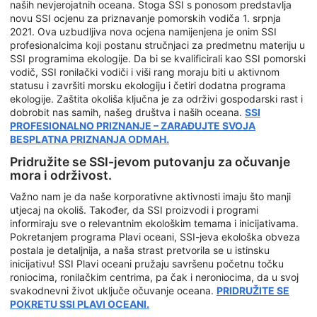
naših nevjerojatnih oceana. Stoga SSI s ponosom predstavlja
novu SSI ocjenu za priznavanje pomorskih vodiča 1. srpnja
2021. Ova uzbudljiva nova ocjena namijenjena je onim SSI
profesionalcima koji postanu stručnjaci za predmetnu materiju u
SSI programima ekologije. Da bi se kvalificirali kao SSI pomorski
vodič, SSI ronilački vodiči i viši rang moraju biti u aktivnom
statusu i završiti morsku ekologiju i četiri dodatna programa
ekologije. Zaštita okoliša ključna je za održivi gospodarski rast i
dobrobit nas samih, našeg društva i naših oceana.
SSI
PROFESIONALNO PRIZNANJE – ZARAĐUJTE SVOJA
BESPLATNA PRIZNANJA ODMAH.
Pridružite se SSI-jevom putovanju za očuvanje
mora i održivost.
Važno nam je da naše korporativne aktivnosti imaju što manji
utjecaj na okoliš. Također, da SSI proizvodi i programi
informiraju sve o relevantnim ekološkim temama i inicijativama.
Pokretanjem programa Plavi oceani, SSI-jeva ekološka obveza
postala je detaljnija, a naša strast pretvorila se u istinsku
inicijativu! SSI Plavi oceani pružaju savršenu početnu točku
roniocima, ronilačkim centrima, pa čak i neroniocima, da u svoj
svakodnevni život uključe očuvanje oceana.
PRIDRUŽITE SE
POKRETU SSI PLAVI OCEANI.