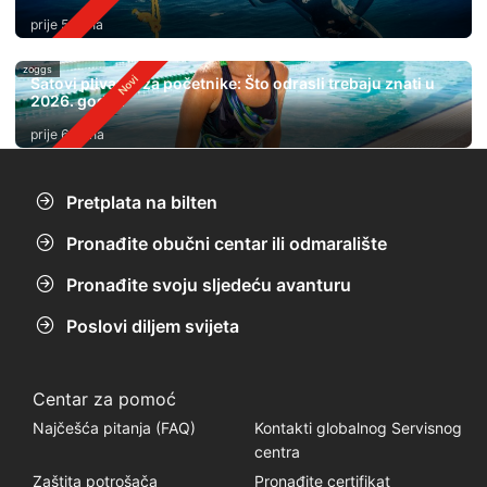
prije 5 dana
zoggs
Satovi plivanja za početnike: Što odrasli trebaju znati u
2026. godini
prije 6 dana
Pretplata na bilten
Pronađite obučni centar ili odmaralište
Pronađite svoju sljedeću avanturu
Poslovi diljem svijeta
Centar za pomoć
Najčešća pitanja (FAQ)
Kontakti globalnog Servisnog
centra
Zaštita potrošača
Pronađite certifikat