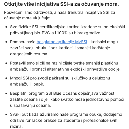
Otkrijte više inicijativa SSI-a za očuvanje mora.
Posvećeni smo održivosti, a naša trenutna inicijativa SSI za
očuvanje mora uključuje:
Sve fizičke SSI certifikacijske kartice izrađene su od ekološki
prihvatljivog bio-PVC-a i 100% su biorazgradive.
Pomoću naše
besplatne aplikacije MySSI
, korisnici mogu
završiti svoju obuku "bez kartice" i smanjiti korištenje
dragocjenih resursa.
Postavili smo si cilj na razini cijele tvrtke smanjiti plastičnu
ambalažu i pronaći alternativne ekološki prihvatljive opcije.
Mnogi SSI proizvodi pakirani su isključivo u celuloznu
ambalažu ili papir.
Besplatni program SSI Blue Oceans objašnjava važnost
zaštite oceana i dijeli kako svatko može jednostavno pomoći
u spašavanju oceana.
Svaki put kada ažuriramo naše programe obuke, dodajemo
održive ronilačke prakse za studente i profesionalce svih
razina.