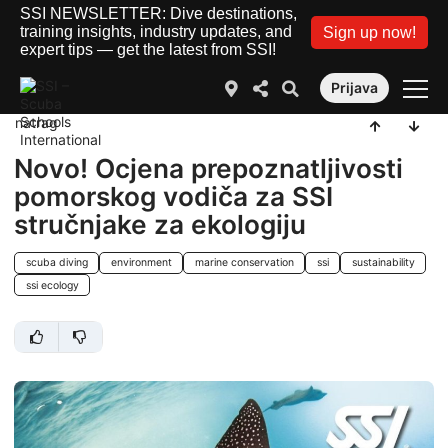
SSI NEWSLETTER: Dive destinations,
training insights, industry updates, and
Sign up now!
expert tips — get the latest from SSI!
Prijava
natrag
Novo! Ocjena prepoznatljivosti
pomorskog vodiča za SSI
stručnjake za ekologiju
scuba diving
environment
marine conservation
ssi
sustainability
ssi ecology