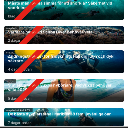
Måste man kunna simma för att snorkla? Säkerhet vid
snorkling
Idag
unsplash
Varmare hav: Vad Scuba Diver behöver veta
2 dagar sedan
mares
Andningstekniker för fridykning: Håll dig lugn och dyk
säkrare
4 dagar sedan
zoggs
Simlektioner för vuxna nybörjare: Vad vuxna behöver
veta 2026
5 dagar sedan
unsplash-loki-loki22
De bästa dykplatserna i Karibien: 8 familjevänliga öar
7 dagar sedan