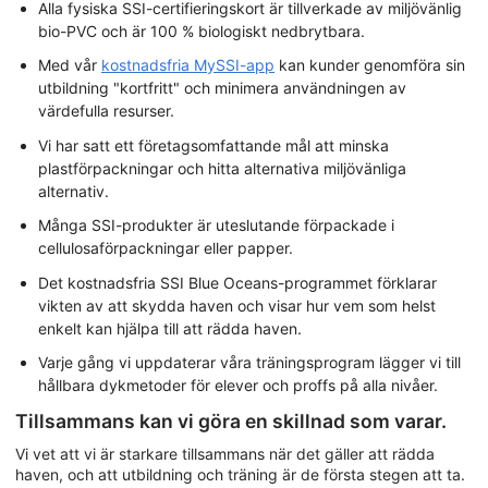
Alla fysiska SSI-certifieringskort är tillverkade av miljövänlig
bio-PVC och är 100 % biologiskt nedbrytbara.
Med vår
kostnadsfria MySSI-app
kan kunder genomföra sin
utbildning "kortfritt" och minimera användningen av
värdefulla resurser.
Vi har satt ett företagsomfattande mål att minska
plastförpackningar och hitta alternativa miljövänliga
alternativ.
Många SSI-produkter är uteslutande förpackade i
cellulosaförpackningar eller papper.
Det kostnadsfria SSI Blue Oceans-programmet förklarar
vikten av att skydda haven och visar hur vem som helst
enkelt kan hjälpa till att rädda haven.
Varje gång vi uppdaterar våra träningsprogram lägger vi till
hållbara dykmetoder för elever och proffs på alla nivåer.
Tillsammans kan vi göra en skillnad som varar.
Vi vet att vi är starkare tillsammans när det gäller att rädda
haven, och att utbildning och träning är de första stegen att ta.