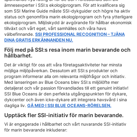
ämnesexperter i SSI:s ekologiprogram. För att kvalificera sig
som SSI Marine Guide måste SSI-dykguider och högre ha aktiv
status och genomföra marin ekologiprogram och fyra ytterligare
ekologiprogram. Miljöskydd är avgörande för hållbar ekonomisk
tillväxt och vårt eget, vårt samhälles och våra havs
välbefinnande.
SSI PROFESSIONAL RECOGNITION – TJÄNA
DINA GRATIS ERKÄNNANDEN NU.
Följ med på SSI:s resa inom marin bevarande och
hållbarhet.
Det är viktigt för oss att våra företagsaktiviteter har minsta
möjliga miljöpåverkan. Dessutom att SSI:s produkter och
program informerar alla om relevanta miljöfrågor och initiativ.
Med lanseringen av Blue Oceans blev SSI:s miljölöfte mer
detaljerat och vår passion förvandlades till ett genuint initiativ!
SSI Blue Oceans är den perfekta utgångspunkten för dykare,
dykcenter och även icke-dykare att integrera havsvård i sina
dagliga liv.
GÅ MED I SSI BLUE OCEANS-RÖRELSEN.
Upptäck fler SSI-initiativ för marin bevarande.
Vi är engagerade i hållbarhet och vårt nuvarande SSI-initiativ
för marin bevarande inkluderar: