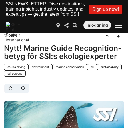
SSI NEWSLETTER: Dive destinations,
training insights, industry updates, and
Sign up now!
expert tips — get the latest from SSI!
Inloggning
tillbaka
Nytt! Marine Guide Recognition-
betyg för SSI:s ekologiexperter
scuba diving
environment
marine conservation
ssi
sustainability
ssi ecology