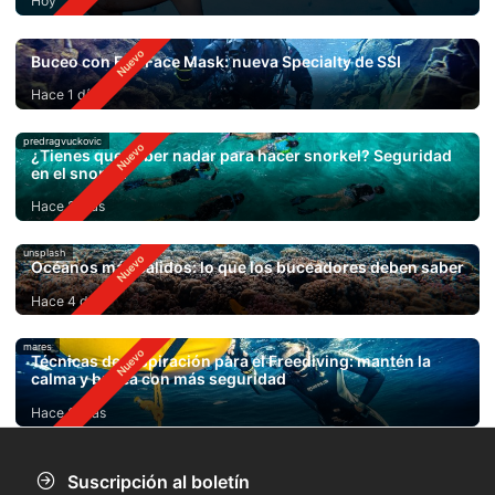
Hoy
Buceo con Full Face Mask: nueva Specialty de SSI
Hace 1 día
predragvuckovic
¿Tienes que saber nadar para hacer snorkel? Seguridad
en el snorkel
Hace 2 días
unsplash
Océanos más cálidos: lo que los buceadores deben saber
Hace 4 días
mares
Técnicas de respiración para el Freediving: mantén la
calma y bucea con más seguridad
Hace 6 días
Suscripción al boletín