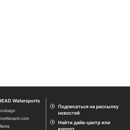
HEAD Watersports
Подписаться на рассылку
Scubago
новостей
LiveAboard.com
Найти дайв-центр или
Mares
курорт