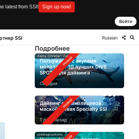
e latest from SSI!
Sign up now!
Войти
Russian
ртнер SSI
Подробнее
Alamy-Christian-Zappel
Погружения с акулами-
молотами: 10 лучших DIVE
SPOTS для дайвинга
Сегодня
Дайвинг с полнолицевой
маской: новая Specialty SSI
1 день назад
predragvuckovic