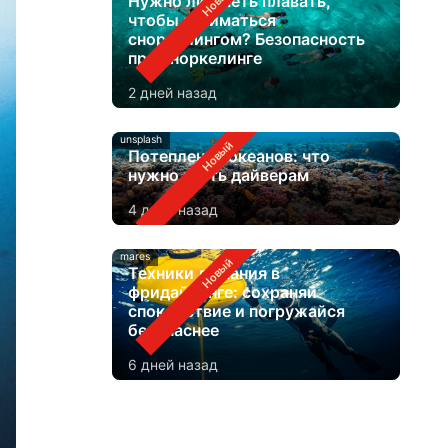
Нужно ли уметь плавать,
чтобы заниматься
сноркелингом? Безопасность
при сноркелинге
2 дней назад
unsplash
Потепление океанов: что
нужно знать дайверам
4 дней назад
mares
Техники дыхания в
фридайвинге: сохраняй
спокойствие и погружайся
безопаснее
6 дней назад