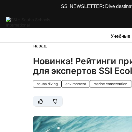
SSI NEWSLETTER: Dive destinations
Учебные
назад
Новинка! Рейтинги пр
для экспертов SSI Eco
scuba diving
environment
marine conservation