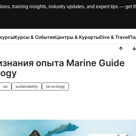
, training insights, industry updates, and expert tips — get th
 курсы
Курсы & События
Центры & Курорты
Dive & Travel
Па
изнания опыта Marine Guide
logy
ssi
sustainability
ssi ecology