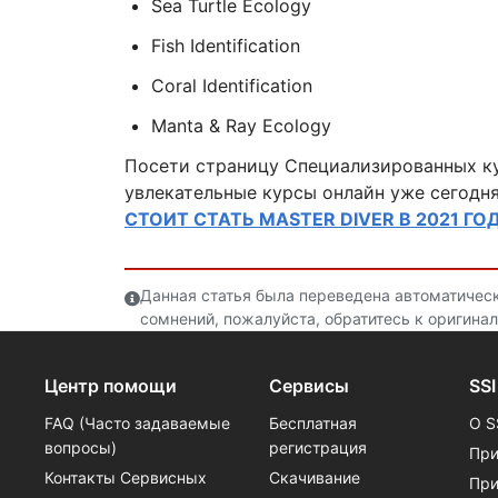
Sea Turtle Ecology
Fish Identification
Coral Identification
Manta & Ray Ecology
Посети страницу Специализированных кур
увлекательные курсы онлайн уже сегодн
СТОИТ СТАТЬ MASTER DIVER В 2021 ГО
Данная статья была переведена автоматическ
сомнений, пожалуйста, обратитесь к оригинал
Центр помощи
Сервисы
SSI
FAQ (Часто задаваемые
Бесплатная
О S
вопросы)
регистрация
При
Контакты Сервисных
Скачивание
При