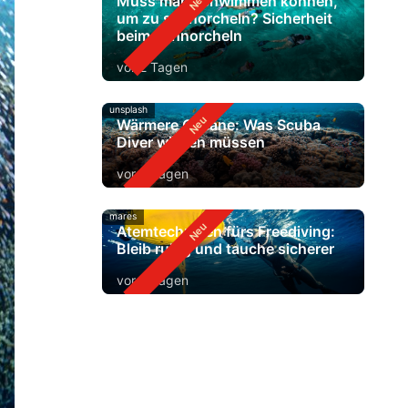
Muss man schwimmen können,
um zu schnorcheln? Sicherheit
beim Schnorcheln
vor 2 Tagen
unsplash
Wärmere Ozeane: Was Scuba
Diver wissen müssen
vor 4 Tagen
mares
Atemtechniken fürs Freediving:
Bleib ruhig und tauche sicherer
vor 6 Tagen