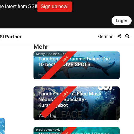
e latest from SSI!
Sign up now!
Login
German
SI Partner
Mehr
Alamy-Christian-Zappel
Tauchen mit Hammerhaien: Die
10 besten DIVE SPOTS
Heute
Tauchen mit Full Face Mask:
Neues SSI-Specialty-
Kursangebot
Vor 1 Tag
predragvuckovic