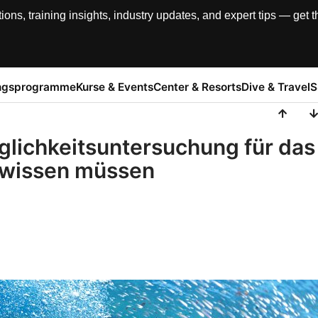
, training insights, industry updates, and expert tips — get th
ngsprogramme
Kurse & Events
Center & Resorts
Dive & Travel
S
glichkeitsuntersuchung für das
 wissen müssen