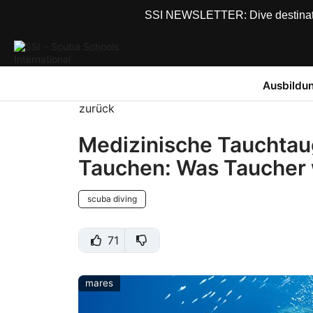
SSI NEWSLETTER: Dive destinations
Ausbildu
zurück
Medizinische Tauchtau
Tauchen: Was Taucher
scuba diving
71
mares