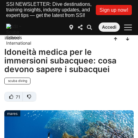
SSI NEWSLETTER: Dive destinations,
training insights, industry updates, and
Sign up now!
expert tips — get the latest from SSI!
Accedi
indietro
Idoneità medica per le
immersioni subacquee: cosa
devono sapere i subacquei
scuba diving
71
mares