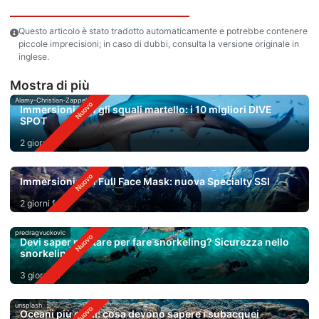
Questo articolo è stato tradotto automaticamente e potrebbe contenere
piccole imprecisioni; in caso di dubbi, consulta la versione originale in
inglese.
Mostra di più
Alamy-Christian-Zappel
Immersioni con gli squali martello: i 10 migliori DIVE
SPOT
2 giorni fa
Immersioni con Full Face Mask: nuova Specialty SSI
2 giorni fa
predragvuckovic
Devi saper nuotare per fare snorkeling? Sicurezza nello
snorkeling
3 giorni fa
unsplash
Oceani più caldi: cosa devono sapere i subacquei