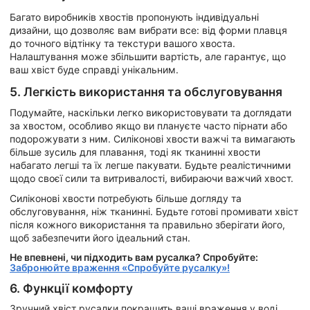
Багато виробників хвостів пропонують індивідуальні
дизайни, що дозволяє вам вибрати все: від форми плавця
до точного відтінку та текстури вашого хвоста.
Налаштування може збільшити вартість, але гарантує, що
ваш хвіст буде справді унікальним.
5. Легкість використання та обслуговування
Подумайте, наскільки легко використовувати та доглядати
за хвостом, особливо якщо ви плануєте часто пірнати або
подорожувати з ним. Силіконові хвости важчі та вимагають
більше зусиль для плавання, тоді як тканинні хвости
набагато легші та їх легше пакувати. Будьте реалістичними
щодо своєї сили та витривалості, вибираючи важчий хвост.
Силіконові хвости потребують більше догляду та
обслуговування, ніж тканинні. Будьте готові промивати хвіст
після кожного використання та правильно зберігати його,
щоб забезпечити його ідеальний стан.
Не впевнені, чи підходить вам русалка? Спробуйте:
Забронюйте враження «Спробуйте русалку»!
6. Функції комфорту
Зручний хвіст русалки покращить ваші враження у воді,