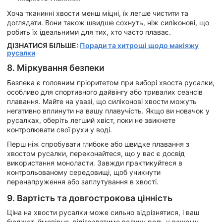
Хоча тканинні хвости менш міцні, їх легше чистити та
доглядати. Вони також швидше сохнуть, ніж силіконові, що
робить їх ідеальними для тих, хто часто плаває.
ДІЗНАТИСЯ БІЛЬШЕ:
Поради та хитрощі щодо макіяжу
русалки
8. Міркування безпеки
Безпека є головним пріоритетом при виборі хвоста русалки,
особливо для спортивного дайвінгу або тривалих сеансів
плавання. Майте на увазі, що силіконові хвости можуть
негативно вплинути на вашу плавучість. Якщо ви новачок у
русалках, оберіть легший хвіст, поки не звикнете
контролювати свої рухи у воді.
Перш ніж спробувати глибоке або швидке плавання з
хвостом русалки, переконайтеся, що у вас є досвід
використання моноласти. Завжди практикуйтеся в
контрольованому середовищі, щоб уникнути
перенапруження або заплутування в хвості.
9. Вартість та довгострокова цінність
Ціна на хвости русалки може сильно відрізнятися, і ваш
бюджет, ймовірно, відіграватиме велику роль у вашому