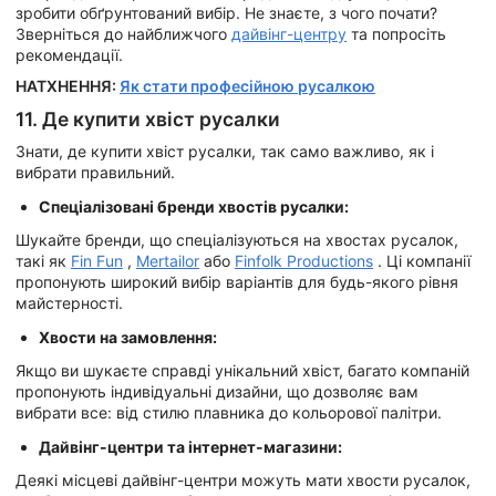
зробити обґрунтований вибір. Не знаєте, з чого почати?
Зверніться до найближчого
дайвінг-центру
та попросіть
рекомендації.
НАТХНЕННЯ:
Як стати професійною русалкою
11. Де купити хвіст русалки
Знати, де купити хвіст русалки, так само важливо, як і
вибрати правильний.
Спеціалізовані бренди хвостів русалки:
Шукайте бренди, що спеціалізуються на хвостах русалок,
такі як
Fin Fun
,
Mertailor
або
Finfolk Productions
. Ці компанії
пропонують широкий вибір варіантів для будь-якого рівня
майстерності.
Хвости на замовлення:
Якщо ви шукаєте справді унікальний хвіст, багато компаній
пропонують індивідуальні дизайни, що дозволяє вам
вибрати все: від стилю плавника до кольорової палітри.
Дайвінг-центри та інтернет-магазини:
Деякі місцеві дайвінг-центри можуть мати хвости русалок,