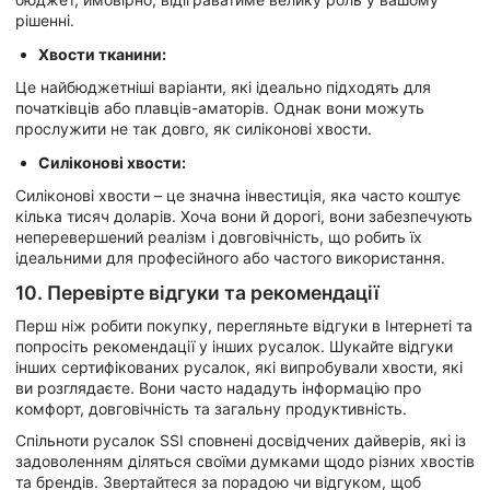
рішенні.
Хвости тканини:
Це найбюджетніші варіанти, які ідеально підходять для
початківців або плавців-аматорів. Однак вони можуть
прослужити не так довго, як силіконові хвости.
Силіконові хвости:
Силіконові хвости – це значна інвестиція, яка часто коштує
кілька тисяч доларів. Хоча вони й дорогі, вони забезпечують
неперевершений реалізм і довговічність, що робить їх
ідеальними для професійного або частого використання.
10. Перевірте відгуки та рекомендації
Перш ніж робити покупку, перегляньте відгуки в Інтернеті та
попросіть рекомендації у інших русалок. Шукайте відгуки
інших сертифікованих русалок, які випробували хвости, які
ви розглядаєте. Вони часто нададуть інформацію про
комфорт, довговічність та загальну продуктивність.
Спільноти русалок SSI сповнені досвідчених дайверів, які із
задоволенням діляться своїми думками щодо різних хвостів
та брендів. Звертайтеся за порадою чи відгуком, щоб