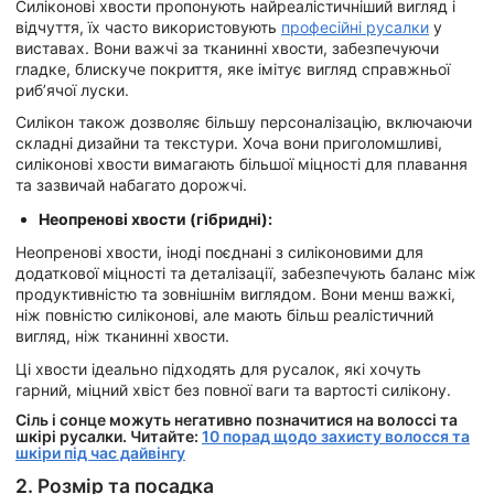
Силіконові хвости пропонують найреалістичніший вигляд і
відчуття, їх часто використовують
професійні русалки
у
виставах. Вони важчі за тканинні хвости, забезпечуючи
гладке, блискуче покриття, яке імітує вигляд справжньої
риб’ячої луски.
Силікон також дозволяє більшу персоналізацію, включаючи
складні дизайни та текстури. Хоча вони приголомшливі,
силіконові хвости вимагають більшої міцності для плавання
та зазвичай набагато дорожчі.
Неопренові хвости (гібридні):
Неопренові хвости, іноді поєднані з силіконовими для
додаткової міцності та деталізації, забезпечують баланс між
продуктивністю та зовнішнім виглядом. Вони менш важкі,
ніж повністю силіконові, але мають більш реалістичний
вигляд, ніж тканинні хвости.
Ці хвости ідеально підходять для русалок, які хочуть
гарний, міцний хвіст без повної ваги та вартості силікону.
Сіль і сонце можуть негативно позначитися на волоссі та
шкірі русалки. Читайте:
10 порад щодо захисту волосся та
шкіри під час дайвінгу
2. Розмір та посадка