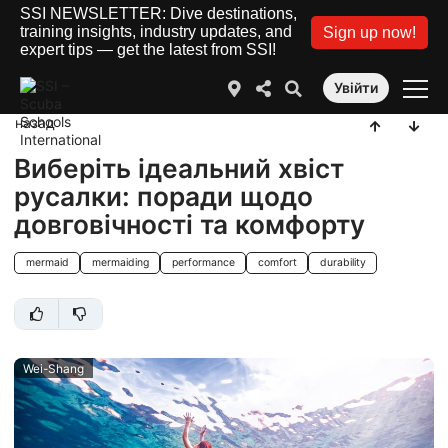
SSI NEWSLETTER: Dive destinations,
training insights, industry updates, and
Sign up now!
expert tips — get the latest from SSI!
Увійти
назад
Виберіть ідеальний хвіст
русалки: поради щодо
довговічності та комфорту
mermaid
mermaiding
performance
comfort
durability
Wei-Shang