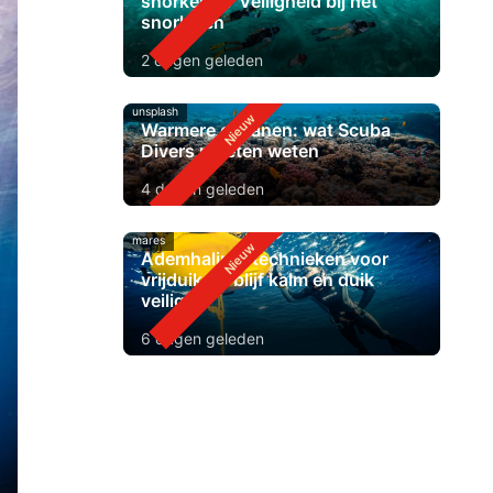
snorkelen? Veiligheid bij het
snorkelen
2 dagen geleden
unsplash
Warmere oceanen: wat Scuba
Divers moeten weten
4 dagen geleden
mares
Ademhalingstechnieken voor
vrijduiken: blijf kalm en duik
veiliger
6 dagen geleden