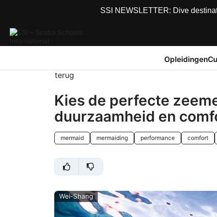
SSI NEWSLETTER: Dive destinations
Opleidingen
Cu
terug
Kies de perfecte zeeme
duurzaamheid en comf
mermaid
mermaiding
performance
comfort
Wei-Shang