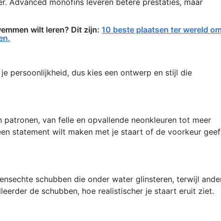
ber. Advanced monofins leveren betere prestaties, maar
emmen wilt leren? Dit zijn:
10 beste plaatsen ter wereld o
en.
e persoonlijkheid, dus kies een ontwerp en stijl die
 en patronen, van felle en opvallende neonkleuren tot meer
e een statement wilt maken met je staart of de voorkeur geef
nsechte schubben die onder water glinsteren, terwijl ande
erder de schubben, hoe realistischer je staart eruit ziet.