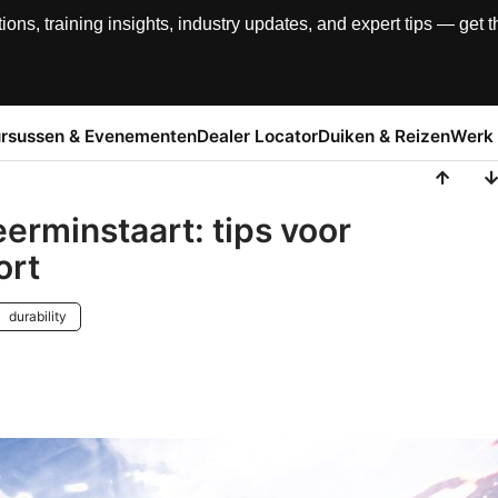
, training insights, industry updates, and expert tips — get th
rsussen & Evenementen
Dealer Locator
Duiken & Reizen
Werk 
erminstaart: tips voor
ort
durability