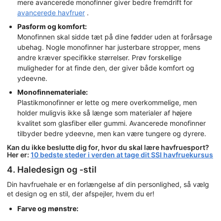
mere avancerede monofinner giver bedre fremdrift for
avancerede havfruer
.
Pasform og komfort:
Monofinnen skal sidde tæt på dine fødder uden at forårsage
ubehag. Nogle monofinner har justerbare stropper, mens
andre kræver specifikke størrelser. Prøv forskellige
muligheder for at finde den, der giver både komfort og
ydeevne.
Monofinnemateriale:
Plastikmonofinner er lette og mere overkommelige, men
holder muligvis ikke så længe som materialer af højere
kvalitet som glasfiber eller gummi. Avancerede monofinner
tilbyder bedre ydeevne, men kan være tungere og dyrere.
Kan du ikke beslutte dig for, hvor du skal lære havfruesport?
Her er:
10 bedste steder i verden at tage dit SSI havfruekursus
4. Haledesign og -stil
Din havfruehale er en forlængelse af din personlighed, så vælg
et design og en stil, der afspejler, hvem du er!
Farve og mønstre: