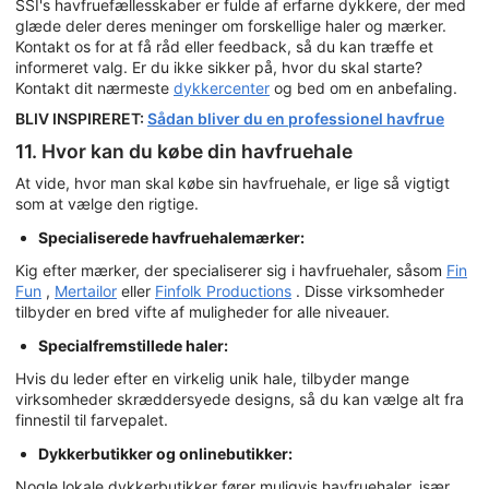
SSI's havfruefællesskaber er fulde af erfarne dykkere, der med
glæde deler deres meninger om forskellige haler og mærker.
Kontakt os for at få råd eller feedback, så du kan træffe et
informeret valg. Er du ikke sikker på, hvor du skal starte?
Kontakt dit nærmeste
dykkercenter
og bed om en anbefaling.
BLIV INSPIRERET:
Sådan bliver du en professionel havfrue
11. Hvor kan du købe din havfruehale
At vide, hvor man skal købe sin havfruehale, er lige så vigtigt
som at vælge den rigtige.
Specialiserede havfruehalemærker:
Kig efter mærker, der specialiserer sig i havfruehaler, såsom
Fin
Fun
,
Mertailor
eller
Finfolk Productions
. Disse virksomheder
tilbyder en bred vifte af muligheder for alle niveauer.
Specialfremstillede haler:
Hvis du leder efter en virkelig unik hale, tilbyder mange
virksomheder skræddersyede designs, så du kan vælge alt fra
finnestil til farvepalet.
Dykkerbutikker og onlinebutikker:
Nogle lokale dykkerbutikker fører muligvis havfruehaler, især