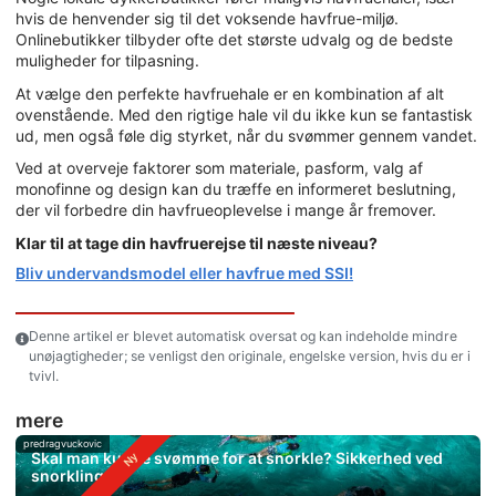
hvis de henvender sig til det voksende havfrue-miljø.
Onlinebutikker tilbyder ofte det største udvalg og de bedste
muligheder for tilpasning.
At vælge den perfekte havfruehale er en kombination af alt
ovenstående. Med den rigtige hale vil du ikke kun se fantastisk
ud, men også føle dig styrket, når du svømmer gennem vandet.
Ved at overveje faktorer som materiale, pasform, valg af
monofinne og design kan du træffe en informeret beslutning,
der vil forbedre din havfrueoplevelse i mange år fremover.
Klar til at tage din havfruerejse til næste niveau?
Bliv undervandsmodel eller havfrue med SSI!
Denne artikel er blevet automatisk oversat og kan indeholde mindre
unøjagtigheder; se venligst den originale, engelske version, hvis du er i
tvivl.
mere
predragvuckovic
Skal man kunne svømme for at snorkle? Sikkerhed ved
snorkling