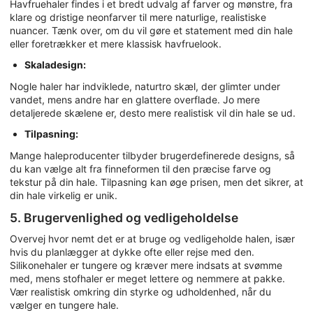
Havfruehaler findes i et bredt udvalg af farver og mønstre, fra
klare og dristige neonfarver til mere naturlige, realistiske
nuancer. Tænk over, om du vil gøre et statement med din hale
eller foretrækker et mere klassisk havfruelook.
Skaladesign:
Nogle haler har indviklede, naturtro skæl, der glimter under
vandet, mens andre har en glattere overflade. Jo mere
detaljerede skælene er, desto mere realistisk vil din hale se ud.
Tilpasning:
Mange haleproducenter tilbyder brugerdefinerede designs, så
du kan vælge alt fra finneformen til den præcise farve og
tekstur på din hale. Tilpasning kan øge prisen, men det sikrer, at
din hale virkelig er unik.
5. Brugervenlighed og vedligeholdelse
Overvej hvor nemt det er at bruge og vedligeholde halen, især
hvis du planlægger at dykke ofte eller rejse med den.
Silikonehaler er tungere og kræver mere indsats at svømme
med, mens stofhaler er meget lettere og nemmere at pakke.
Vær realistisk omkring din styrke og udholdenhed, når du
vælger en tungere hale.