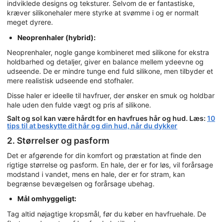
indviklede designs og teksturer. Selvom de er fantastiske,
kræver silikonehaler mere styrke at svømme i og er normalt
meget dyrere.
Neoprenhaler (hybrid):
Neoprenhaler, nogle gange kombineret med silikone for ekstra
holdbarhed og detaljer, giver en balance mellem ydeevne og
udseende. De er mindre tunge end fuld silikone, men tilbyder et
mere realistisk udseende end stofhaler.
Disse haler er ideelle til havfruer, der ønsker en smuk og holdbar
hale uden den fulde vægt og pris af silikone.
Salt og sol kan være hårdt for en havfrues hår og hud. Læs:
10
tips til at beskytte dit hår og din hud, når du dykker
2. Størrelser og pasform
Det er afgørende for din komfort og præstation at finde den
rigtige størrelse og pasform. En hale, der er for løs, vil forårsage
modstand i vandet, mens en hale, der er for stram, kan
begrænse bevægelsen og forårsage ubehag.
Mål omhyggeligt:
Tag altid nøjagtige kropsmål, før du køber en havfruehale. De