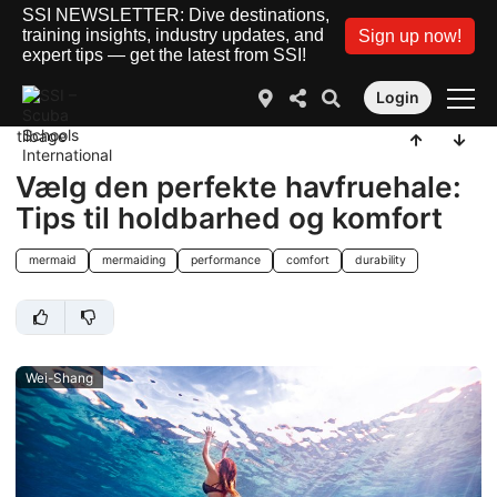
SSI NEWSLETTER: Dive destinations,
training insights, industry updates, and
Sign up now!
expert tips — get the latest from SSI!
Login
tilbage
Vælg den perfekte havfruehale:
Tips til holdbarhed og komfort
mermaid
mermaiding
performance
comfort
durability
Wei-Shang