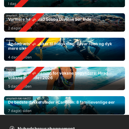
I dag
unsplash
Varmere hav: Hvad Scuba Diverne bør vide
2 dag(e) siden
mares
Åndedrætsteknikker til fridykning: Bevar roen og dyk
mere sikkert
4 dag(e) siden
zoggs
Svømmeundervisning for voksne begyndere: Hvad
voksne bør vide i 2026
5 dag(e) siden
unsplash-loki-loki22
De bedste dykkersteder i Caribien: 8 familievenlige øer
7 dag(e) siden
Nyhedsbrevsabonnement