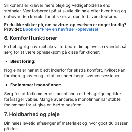
Silikonehaler kræver mere pleje og vedligeholdelse end
stofhaler. Vær forberedt på at skylle din hale efter hver brug og
opbevar den korrekt for at sikre, at den forbliver i topform.
Er du ikke sikker på, om havfrue-oplevelsen er noget for dig?
Prøv det:
Book en "Prøv en havfrue"-oplevelse!
6. Komfortfunktioner
En behagelig havfruehale vil forbedre din oplevelse i vandet, så
sørg for at være opmærksom på disse funktioner:
Blødt foring:
Nogle haler har et blødt inderfor for ekstra komfort, hvilket kan
forhindre gnaven og irritation under lange svømmesessioner.
Fodlommer i monofinner:
Sørg for, at fodlommerne i monofinnen er behagelige og ikke
forårsager vabler. Mange avancerede monofinner har støbte
fodlommer for at give en bedre pasform.
7. Holdbarhed og pleje
Din hales levetid afhænger af materialet og hvor godt du passer
på den.