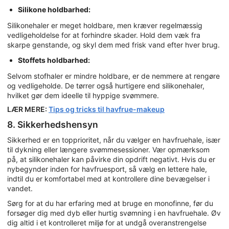
Silikone holdbarhed:
Silikonehaler er meget holdbare, men kræver regelmæssig
vedligeholdelse for at forhindre skader. Hold dem væk fra
skarpe genstande, og skyl dem med frisk vand efter hver brug.
Stoffets holdbarhed:
Selvom stofhaler er mindre holdbare, er de nemmere at rengøre
og vedligeholde. De tørrer også hurtigere end silikonehaler,
hvilket gør dem ideelle til hyppige svømmere.
LÆR MERE:
Tips og tricks til havfrue-makeup
8. Sikkerhedshensyn
Sikkerhed er en topprioritet, når du vælger en havfruehale, især
til dykning eller længere svømmesessioner. Vær opmærksom
på, at silikonehaler kan påvirke din opdrift negativt. Hvis du er
nybegynder inden for havfruesport, så vælg en lettere hale,
indtil du er komfortabel med at kontrollere dine bevægelser i
vandet.
Sørg for at du har erfaring med at bruge en monofinne, før du
forsøger dig med dyb eller hurtig svømning i en havfruehale. Øv
dig altid i et kontrolleret miljø for at undgå overanstrengelse