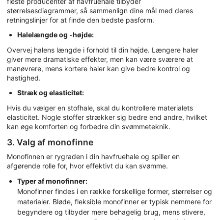
fleste producenter af havfruehale tilbyder
størrelsesdiagrammer, så sammenlign dine mål med deres
retningslinjer for at finde den bedste pasform.
Halelængde og -højde:
Overvej halens længde i forhold til din højde. Længere haler
giver mere dramatiske effekter, men kan være sværere at
manøvrere, mens kortere haler kan give bedre kontrol og
hastighed.
Stræk og elasticitet:
Hvis du vælger en stofhale, skal du kontrollere materialets
elasticitet. Nogle stoffer strækker sig bedre end andre, hvilket
kan øge komforten og forbedre din svømmeteknik.
3. Valg af monofinne
Monofinnen er rygraden i din havfruehale og spiller en
afgørende rolle for, hvor effektivt du kan svømme.
Typer af monofinner:
Monofinner findes i en række forskellige former, størrelser og
materialer. Bløde, fleksible monofinner er typisk nemmere for
begyndere og tilbyder mere behagelig brug, mens stivere,