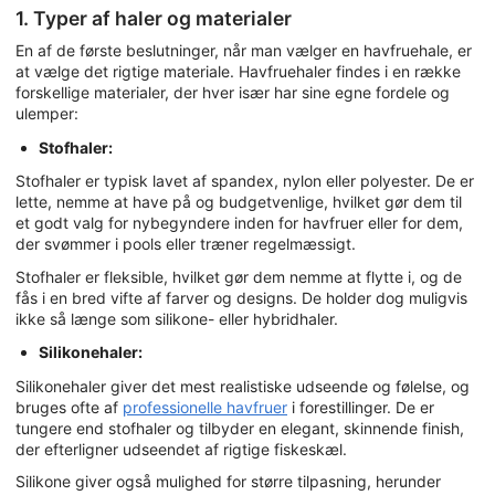
1. Typer af haler og materialer
En af de første beslutninger, når man vælger en havfruehale, er
at vælge det rigtige materiale. Havfruehaler findes i en række
forskellige materialer, der hver især har sine egne fordele og
ulemper:
Stofhaler:
Stofhaler er typisk lavet af spandex, nylon eller polyester. De er
lette, nemme at have på og budgetvenlige, hvilket gør dem til
et godt valg for nybegyndere inden for havfruer eller for dem,
der svømmer i pools eller træner regelmæssigt.
Stofhaler er fleksible, hvilket gør dem nemme at flytte i, og de
fås i en bred vifte af farver og designs. De holder dog muligvis
ikke så længe som silikone- eller hybridhaler.
Silikonehaler:
Silikonehaler giver det mest realistiske udseende og følelse, og
bruges ofte af
professionelle havfruer
i forestillinger. De er
tungere end stofhaler og tilbyder en elegant, skinnende finish,
der efterligner udseendet af rigtige fiskeskæl.
Silikone giver også mulighed for større tilpasning, herunder