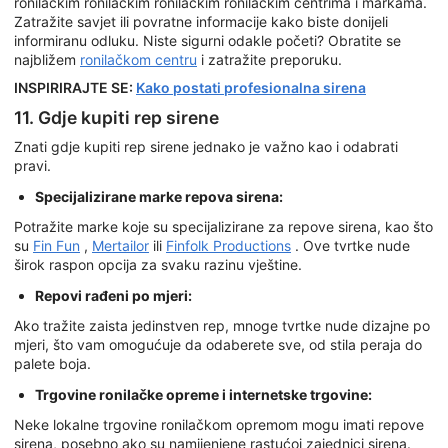
ronilačkim ronilačkim ronilačkim ronilačkim centrima i markama.
Zatražite savjet ili povratne informacije kako biste donijeli
informiranu odluku. Niste sigurni odakle početi? Obratite se
najbližem
ronilačkom centru
i zatražite preporuku.
INSPIRIRAJTE SE:
Kako postati profesionalna sirena
11. Gdje kupiti rep sirene
Znati gdje kupiti rep sirene jednako je važno kao i odabrati
pravi.
Specijalizirane marke repova sirena:
Potražite marke koje su specijalizirane za repove sirena, kao što
su
Fin Fun
,
Mertailor
ili
Finfolk Productions
. Ove tvrtke nude
širok raspon opcija za svaku razinu vještine.
Repovi rađeni po mjeri:
Ako tražite zaista jedinstven rep, mnoge tvrtke nude dizajne po
mjeri, što vam omogućuje da odaberete sve, od stila peraja do
palete boja.
Trgovine ronilačke opreme i internetske trgovine:
Neke lokalne trgovine ronilačkom opremom mogu imati repove
sirena, posebno ako su namijenjene rastućoj zajednici sirena.