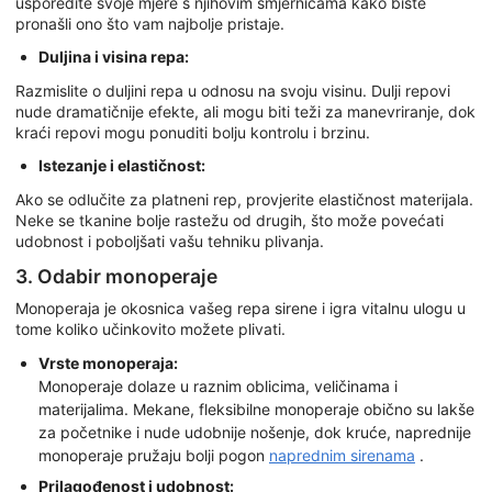
usporedite svoje mjere s njihovim smjernicama kako biste
pronašli ono što vam najbolje pristaje.
Duljina i visina repa:
Razmislite o duljini repa u odnosu na svoju visinu. Dulji repovi
nude dramatičnije efekte, ali mogu biti teži za manevriranje, dok
kraći repovi mogu ponuditi bolju kontrolu i brzinu.
Istezanje i elastičnost:
Ako se odlučite za platneni rep, provjerite elastičnost materijala.
Neke se tkanine bolje rastežu od drugih, što može povećati
udobnost i poboljšati vašu tehniku plivanja.
3. Odabir monoperaje
Monoperaja je okosnica vašeg repa sirene i igra vitalnu ulogu u
tome koliko učinkovito možete plivati.
Vrste monoperaja:
Monoperaje dolaze u raznim oblicima, veličinama i
materijalima. Mekane, fleksibilne monoperaje obično su lakše
za početnike i nude udobnije nošenje, dok kruće, naprednije
monoperaje pružaju bolji pogon
naprednim sirenama
.
Prilagođenost i udobnost: