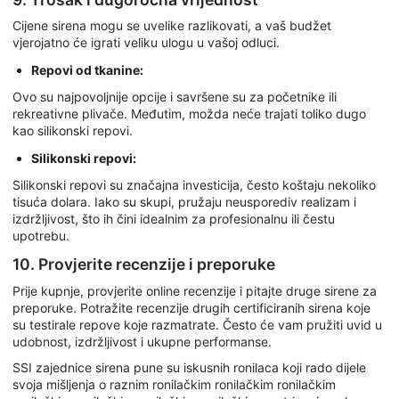
Cijene sirena mogu se uvelike razlikovati, a vaš budžet
vjerojatno će igrati veliku ulogu u vašoj odluci.
Repovi od tkanine:
Ovo su najpovoljnije opcije i savršene su za početnike ili
rekreativne plivače. Međutim, možda neće trajati toliko dugo
kao silikonski repovi.
Silikonski repovi:
Silikonski repovi su značajna investicija, često koštaju nekoliko
tisuća dolara. Iako su skupi, pružaju neusporediv realizam i
izdržljivost, što ih čini idealnim za profesionalnu ili čestu
upotrebu.
10. Provjerite recenzije i preporuke
Prije kupnje, provjerite online recenzije i pitajte druge sirene za
preporuke. Potražite recenzije drugih certificiranih sirena koje
su testirale repove koje razmatrate. Često će vam pružiti uvid u
udobnost, izdržljivost i ukupne performanse.
SSI zajednice sirena pune su iskusnih ronilaca koji rado dijele
svoja mišljenja o raznim ronilačkim ronilačkim ronilačkim