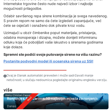
Internetske trgovine često nude najveći izbor i najbolje
mogućnosti prilagodbe.
Odabir savršenog repa sirene kombinacija je svega navedenog.
S pravim repom ne samo da ćete izgledati zapanjujuće, već
ćete se osjećati i osnaženo dok plivate kroz vodu.
Uzimajući u obzir čimbenike poput materijala, pristajanja,
odabira monoperaja i dizajna, možete donijeti informiranu
odluku koja će poboljšati vaše iskustvo s sirenama godinama
koje dolaze.
Spremni ste podići svoje putovanje sirene na višu razinu?
Postanite podvodni model ili oceanska sirena uz SSI!
Ovaj je članak automatski preveden i može sadržavati manje
netočnosti; u slučaju nedoumica pogledajte originalnu englesku verziju.
više
Alamy-Christian-Zappel
Ronjenje s čekićarima: 10 najboljih mjesta za ronjenje
Danas