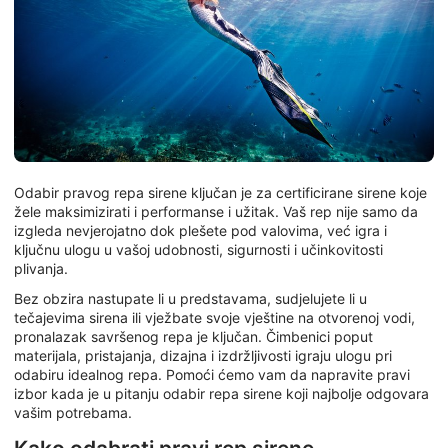
Odabir pravog repa sirene ključan je za certificirane sirene koje
žele maksimizirati i performanse i užitak. Vaš rep nije samo da
izgleda nevjerojatno dok plešete pod valovima, već igra i
ključnu ulogu u vašoj udobnosti, sigurnosti i učinkovitosti
plivanja.
Bez obzira nastupate li u predstavama, sudjelujete li u
tečajevima sirena ili vježbate svoje vještine na otvorenoj vodi,
pronalazak savršenog repa je ključan. Čimbenici poput
materijala, pristajanja, dizajna i izdržljivosti igraju ulogu pri
odabiru idealnog repa. Pomoći ćemo vam da napravite pravi
izbor kada je u pitanju odabir repa sirene koji najbolje odgovara
vašim potrebama.