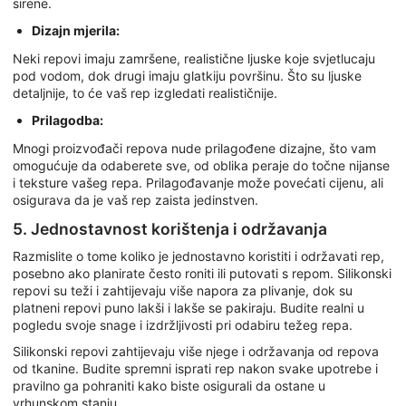
sirene.
Dizajn mjerila:
Neki repovi imaju zamršene, realistične ljuske koje svjetlucaju
pod vodom, dok drugi imaju glatkiju površinu. Što su ljuske
detaljnije, to će vaš rep izgledati realističnije.
Prilagodba:
Mnogi proizvođači repova nude prilagođene dizajne, što vam
omogućuje da odaberete sve, od oblika peraje do točne nijanse
i teksture vašeg repa. Prilagođavanje može povećati cijenu, ali
osigurava da je vaš rep zaista jedinstven.
5. Jednostavnost korištenja i održavanja
Razmislite o tome koliko je jednostavno koristiti i održavati rep,
posebno ako planirate često roniti ili putovati s repom. Silikonski
repovi su teži i zahtijevaju više napora za plivanje, dok su
platneni repovi puno lakši i lakše se pakiraju. Budite realni u
pogledu svoje snage i izdržljivosti pri odabiru težeg repa.
Silikonski repovi zahtijevaju više njege i održavanja od repova
od tkanine. Budite spremni isprati rep nakon svake upotrebe i
pravilno ga pohraniti kako biste osigurali da ostane u
vrhunskom stanju.