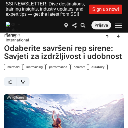
SSI NEWSLETTER: Dive destinations,
training insights, industry updates, and
Sign up now!
expert tips — get the latest from SSI!
Prijava
natrag
Odaberite savršeni rep sirene:
Savjeti za izdržljivost i udobnost
mermaid
mermaiding
performance
comfort
durability
Wei-Shang