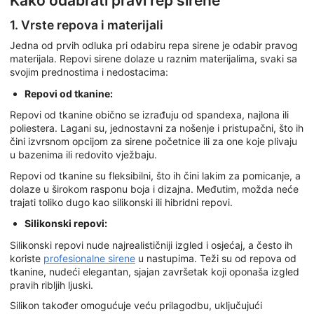
Kako odabrati pravi rep sirene
1. Vrste repova i materijali
Jedna od prvih odluka pri odabiru repa sirene je odabir pravog
materijala. Repovi sirene dolaze u raznim materijalima, svaki sa
svojim prednostima i nedostacima:
Repovi od tkanine:
Repovi od tkanine obično se izrađuju od spandexa, najlona ili
poliestera. Lagani su, jednostavni za nošenje i pristupačni, što ih
čini izvrsnom opcijom za sirene početnice ili za one koje plivaju
u bazenima ili redovito vježbaju.
Repovi od tkanine su fleksibilni, što ih čini lakim za pomicanje, a
dolaze u širokom rasponu boja i dizajna. Međutim, možda neće
trajati toliko dugo kao silikonski ili hibridni repovi.
Silikonski repovi:
Silikonski repovi nude najrealističniji izgled i osjećaj, a često ih
koriste
profesionalne sirene
u nastupima. Teži su od repova od
tkanine, nudeći elegantan, sjajan završetak koji oponaša izgled
pravih ribljih ljuski.
Silikon također omogućuje veću prilagodbu, uključujući