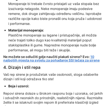
Monoperaje bi trebale čvrsto pristajati uz vaša stopala bez
izazivanja nelagode. Neke monoperaje imaju podesive
remene, dok druge zahtijevaju određenu veličinu. Isprobajte
različite opcije kako biste pronašli onu koja pruža i udobnost
i performanse.
Materijal monoperaja:
Plastične monoperaje su lagane i pristupačnije, ali možda
neće trajati toliko dugo kao kvalitetniji materijali poput
stakloplastike ili gume. Napredne monoperaje nude bolje
performanse, ali mogu biti teže i skuplje.
Ne možete se odlučiti gdje naučiti plakati sirene? Evo:
10
najboljih mjesta na svijetu za pohađanje SSI tečaja za sirene
4. Dizajn i stil repa
Vaš rep sirene je produžetak vaše osobnosti, stoga odaberite
dizajn i stil koji odražava tko ste!
Boja i uzorci:
Repovi sirena dolaze u širokom rasponu boja i uzoraka, od jarkih
i odvažnih neonskih do prirodnijih, realističnijih nijansi. Razmislite
želite li se istaknuti svojim repom ili preferirate klasičniji izgled