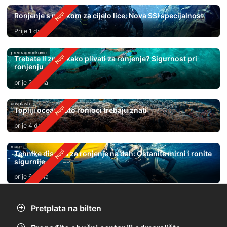
Ronjenje s maskom za cijelo lice: Nova SSI specijalnost
Prije 1 dan
predragvuckovic
Trebate li znati kako plivati ​​za ronjenje? Sigurnost pri
ronjenju
prije 2 dana
unsplash
Topliji oceani: Što ronioci trebaju znati
prije 4 dana
mares
Tehnike disanja za ronjenje na dah: Ostanite mirni i ronite
sigurnije
prije 6 dana
Pretplata na bilten