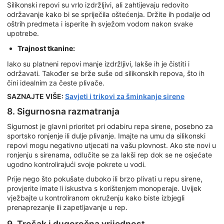
Silikonski repovi su vrlo izdržljivi, ali zahtijevaju redovito
održavanje kako bi se spriječila oštećenja. Držite ih podalje od
oštrih predmeta i isperite ih svježom vodom nakon svake
upotrebe.
Trajnost tkanine:
Iako su platneni repovi manje izdržljivi, lakše ih je čistiti i
održavati. Također se brže suše od silikonskih repova, što ih
čini idealnim za česte plivače.
SAZNAJTE VIŠE:
Savjeti i trikovi za šminkanje sirene
8. Sigurnosna razmatranja
Sigurnost je glavni prioritet pri odabiru repa sirene, posebno za
sportsko ronjenje ili dulje plivanje. Imajte na umu da silikonski
repovi mogu negativno utjecati na vašu plovnost. Ako ste novi u
ronjenju s sirenama, odlučite se za lakši rep dok se ne osjećate
ugodno kontrolirajući svoje pokrete u vodi.
Prije nego što pokušate duboko ili brzo plivati u repu sirene,
provjerite imate li iskustva s korištenjem monoperaje. Uvijek
vježbajte u kontroliranom okruženju kako biste izbjegli
prenaprezanje ili zapetljavanje u rep.
9. Trošak i dugoročna vrijednost