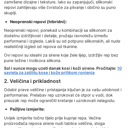
zamršene dizajne i teksture. Iako su zapanjujući, silikonski
repovi zahtijevaju više čvrstoće za plivanje i obično su puno
skuplji.
Neoprenski repovi (hibridni):
Neoprenski repovi, ponekad u kombinaciji sa silikonom za
dodatnu izdržljivost i detalje, pružaju ravnotežu između
performansi i izgleda. Lakši su od potpuno silikonskih, ali nude
realističniji izgled od repova od tkanine.
Ovi repovi su idealni za sirene koje žele lijep, izdržljiv rep bez
pune težine i troškova silikona.
Sol i sunce mogu uzeti danak kosi i koži sirene. Pročitajte:
10
savjeta za zaštitu kose i kože prilikom ronjenja
2. Veličina i prikladnost
Odabir prave veličine i pristajanja ključan je za vašu udobnost i
performanse. Prelabav rep uzrokovat će otpor u vodi, dok
preuzak rep može ograničiti kretanje i uzrokovati nelagodu.
Pažljivo izmjerite:
Uvijek izmjerite točno tijelo prije kupnje repa. Većina
proizvođača repova sirene nudi tablice veličina, stoga