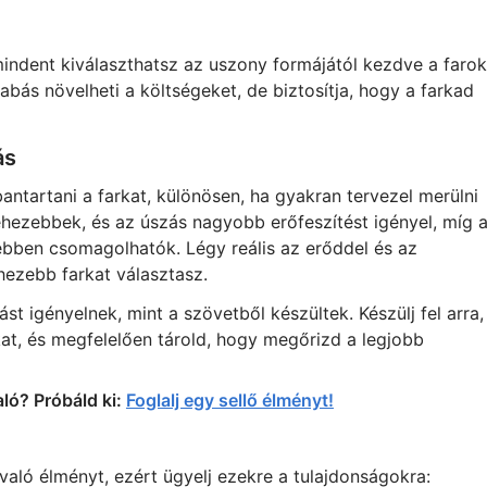
mindent kiválaszthatsz az uszony formájától kezdve a farok
zabás növelheti a költségeket, de biztosítja, hogy a farkad
ás
antartani a farkat, különösen, ha gyakran tervezel merülni
nehezebbek, és az úszás nagyobb erőfeszítést igényel, míg 
bben csomagolhatók. Légy reális az erőddel és az
ezebb farkat választasz.
st igényelnek, mint a szövetből készültek. Készülj fel arra,
kat, és megfelelően tárold, hogy megőrizd a legjobb
ló? Próbáld ki:
Foglalj egy sellő élményt!
aló élményt, ezért ügyelj ezekre a tulajdonságokra: