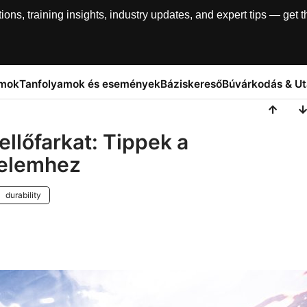
, training insights, industry updates, and expert tips — get th
amok
Tanfolyamok és események
Báziskereső
Búvárkodás & U
ellőfarkat: Tippek a
yelemhez
durability