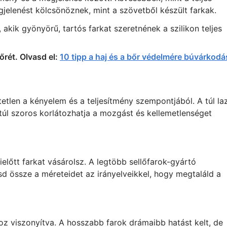
gjelenést kölcsönöznek, mint a szövetből készült farkak.
 akik gyönyörű, tartós farkat szeretnének a szilikon teljes
őrét. Olvasd el:
10 tipp a haj és a bőr védelmére búvárkodá
etlen a kényelem és a teljesítmény szempontjából. A túl la
a túl szoros korlátozhatja a mozgást és kellemetlenséget
előtt farkat vásárolsz. A legtöbb sellőfarok-gyártó
tsd össze a méreteidet az irányelveikkel, hogy megtaláld a
 viszonyítva. A hosszabb farok drámaibb hatást kelt, de