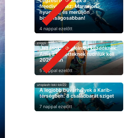
Légzési technikák a
freedivinghez: Maradjon
nyugodt, és merüljön
biztonságosabban!
4 nappal ezelőtt
zoggs
Úszásoktatás felnőtt kezdőknek:
Amit a felnőtteknek tudniuk kell
2026-ban
5 nappal ezelőtt
unsplash-loki-loki22
A legjobb búvárhelyek a Karib-
térségben: 8 családbarát sziget
7 nappal ezelőtt