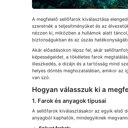
A megfelelő sellőfarok kiválasztása elengedh
szeretnék a teljesítményüket és az élvezetü
nézzen ki, miközben a hullámok alatt tánco
biztonságukban és az úszás hatékonyságába
Akár előadásokon lépsz fel, akár sellőtanfo
képességeidet, a tökéletes farok megtalálá
illeszkedés, a dizájn és a tartósság mind sz
helyes döntés meghozatalában, amikor az ig
van szó.
Hogyan válasszuk ki a megfel
1. Farok és anyagok típusai
A sellőfarok kiválasztásakor az egyik első 
anyagból kaphatók, mindegyiknek megvannak