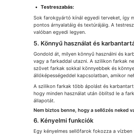
Testreszabás:
Sok farokgyártó kínál egyedi terveket, így 
pontos árnyalatáig és textúrájáig. A testres
valóban egyedi legyen.
5. Könnyű használat és karbantart
Gondold át, milyen könnyű használni és karb
vagy a farkaddal utazni. A szilikon farkak 
szövet farkak sokkal könnyebbek és könnye
állóképességeddel kapcsolatban, amikor neh
A szilikon farkak több ápolást és karbantartá
hogy minden használat után öblítsd le a far
állapotát.
Nem biztos benne, hogy a sellőzés neked va
6. Kényelmi funkciók
Egy kényelmes sellőfarok fokozza a vízben v