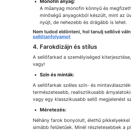
Monofin anyag:
A műanyag monofin könnyű és megfizethe
minőségű anyagokból készült, mint az üve
nyújt, de nehezebb és drágább is lehet.
Nem tudod eldönteni, hol tanulj sellővé váln
sellőtanfolyamot
4. Farokdizájn és stílus
A sellőfarkad a személyiséged kiterjesztése, 
vagy!
Szín és minták:
A sellőfarkak széles szín- és mintaválaszté
természetesebb, realisztikusabb árnyalatokig
vagy egy klasszikusabb sellő megjelenést sz
Méretezés:
Néhány farok bonyolult, élethű pikkelyekkel
simább felületűek. Minél részletesebbek a pi