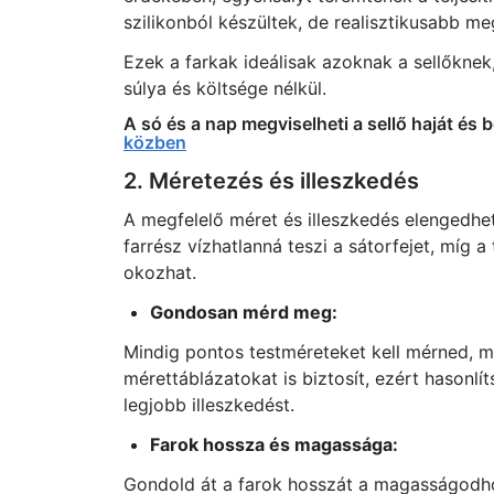
szilikonból készültek, de realisztikusabb me
Ezek a farkak ideálisak azoknak a sellőknek,
súlya és költsége nélkül.
A só és a nap megviselheti a sellő haját és b
közben
2. Méretezés és illeszkedés
A megfelelő méret és illeszkedés elengedhet
farrész vízhatlanná teszi a sátorfejet, míg 
okozhat.
Gondosan mérd meg:
Mindig pontos testméreteket kell mérned, mi
mérettáblázatokat is biztosít, ezért hasonlí
legjobb illeszkedést.
Farok hossza és magassága:
Gondold át a farok hosszát a magasságodhoz