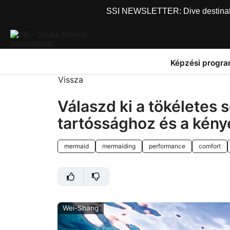
SSI NEWSLETTER: Dive destinations
Képzési progr
Vissza
Válaszd ki a tökéletes s
tartóssághoz és a kén
mermaid
mermaiding
performance
comfort
Wei-Shang