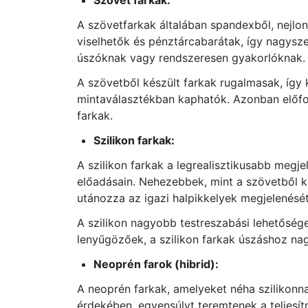
Szövet farkak:
A szövetfarkak általában spandexből, nejlo
viselhetők és pénztárcabarátak, így nagysz
úszóknak vagy rendszeresen gyakorlóknak.
A szövetből készült farkak rugalmasak, így 
mintaválasztékban kaphatók. Azonban előfor
farkak.
Szilikon farkak:
A szilikon farkak a legrealisztikusabb megje
előadásain. Nehezebbek, mint a szövetből kés
utánozza az igazi halpikkelyek megjelenését
A szilikon nagyobb testreszabási lehetőséget
lenyűgözőek, a szilikon farkak úszáshoz na
Neoprén farok (hibrid):
A neoprén farkak, amelyeket néha szilikon
érdekében, egyensúlyt teremtenek a teljesít