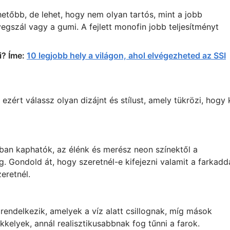
tőbb, de lehet, hogy nem olyan tartós, mint a jobb
gszál vagy a gumi. A fejlett monofin jobb teljesítményt
i? Íme:
10 legjobb hely a világon, ahol elvégezheted az SSI
ezért válassz olyan dizájnt és stílust, amely tükrözi, hogy 
kban kaphatók, az élénk és merész neon színektől a
. Gondold át, hogy szeretnél-e kifejezni valamit a farkadda
eretnél.
 rendelkezik, amelyek a víz alatt csillognak, míg mások
kkelyek, annál realisztikusabbnak fog tűnni a farok.