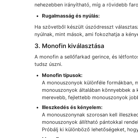
nehezebben irányítható, míg a rövidebb faro
Rugalmasság és nyúlás:
Ha szövetből készült úszódresszt választas
nyúlnak, mint mások, ami fokozhatja a kénye
3. Monofin kiválasztása
A monofin a sellőfarkad gerince, és létfon
tudsz úszni.
Monofin típusok:
A monouszonyok különféle formákban, m
monouszonyok általában könnyebbek a ke
merevebb, fejlettebb monouszonyok job
Illeszkedés és kényelem:
A monouszonynak szorosan kell illeszked
monouszonyok állítható pántokkal rendel
Próbálj ki különböző lehetőségeket, hog