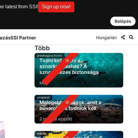
e latest from SSI!
Sign up now!
Belépés
Hungarian
tazás
SSI Partner
Több
predragvuckovic
Tudni kell úszni a
sznorkelezéshez? A
sznorkelezés biztonsága
Ma
unsplash
Melegebb óceánok: amit a
búvároknak tudniuk kell
2 nappal ezelőtt
mares