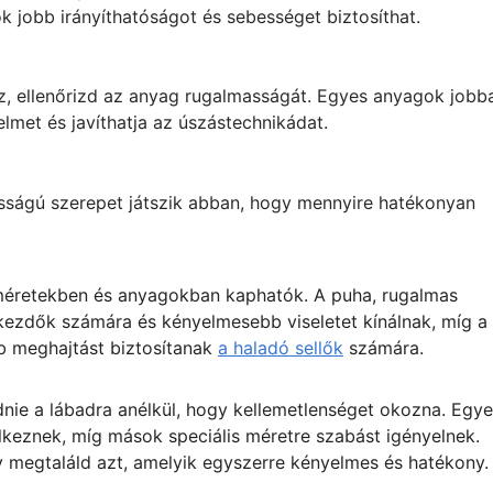
k jobb irányíthatóságot és sebességet biztosíthat.
z, ellenőrizd az anyag rugalmasságát. Egyes anyagok jobb
lmet és javíthatja az úszástechnikádat.
tosságú szerepet játszik abban, hogy mennyire hatékonyan
éretekben és anyagokban kaphatók. A puha, rugalmas
zdők számára és kényelmesebb viseletet kínálnak, míg a
b meghajtást biztosítanak
a haladó sellők
számára.
nie a lábadra anélkül, hogy kellemetlenséget okozna. Egy
keznek, míg mások speciális méretre szabást igényelnek.
y megtaláld azt, amelyik egyszerre kényelmes és hatékony.