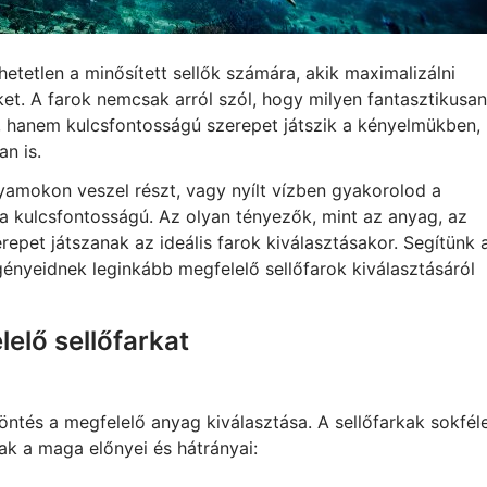
etetlen a minősített sellők számára, akik maximalizálni
ket. A farok nemcsak arról szól, hogy milyen fantasztikusan
l, hanem kulcsfontosságú szerepet játszik a kényelmükben,
n is.
lyamokon veszel részt, vagy nyílt vízben gyakorolod a
sa kulcsfontosságú. Az olyan tényezők, mint az anyag, az
erepet játszanak az ideális farok kiválasztásakor. Segítünk 
ényeidnek leginkább megfelelő sellőfarok kiválasztásáról
elő sellőfarkat
döntés a megfelelő anyag kiválasztása. A sellőfarkak sokfél
 a maga előnyei és hátrányai: