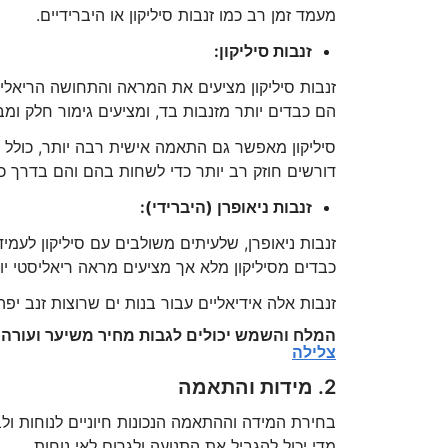
מעמד זמן רב כמו זנבות סיליקון או היברידיים.
זנבות סיליקון:
זנבות סיליקון מציעים את המראה והתחושה הריאלי
הם כבדים יותר מזנבות בד, ומציעים גימור חלק ו
סיליקון מאפשר גם התאמה אישית רבה יותר, כולל ע
דורשים חוזק רב יותר כדי לשחות בהם והם בדרך כל
זנבות ניאופרן (היברידי):
זנבות ניאופרן, שלעיתים משולבים עם סיליקון לעמי
כבדים מסיליקון מלא אך מציעים מראה ריאליסטי יו
זנבות אלה אידיאליים עבור בנות ים שרוצות זנב יפ
המלח והשמש יכולים לגבות מחיר משיער ועורה 
צלילה
2. מידות והתאמה
בחירת המידה וההתאמה הנכונות חיוניים לנוחות ולב
מדי יכול להגביל את התנועה ולגרום לאי נוחות.