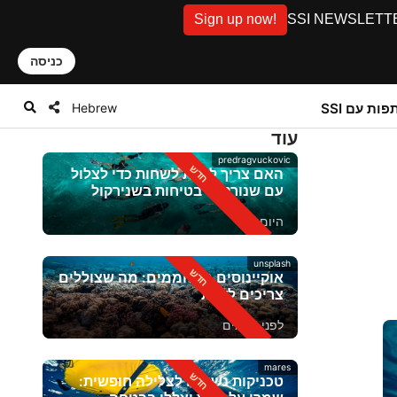
Sign up now!
SSI NEWSLETTER: D
כניסה
Hebrew
ות עם SSI
עוד
predragvuckovic
האם צריך לדעת לשחות כדי לצלול
עם שנורקל? בטיחות בשנירקול
היום
unsplash
אוקיינוסים מתחממים: מה שצוללים
צריכים לדעת
לפני 2 ימים
mares
טכניקות נשימה לצלילה חופשית: