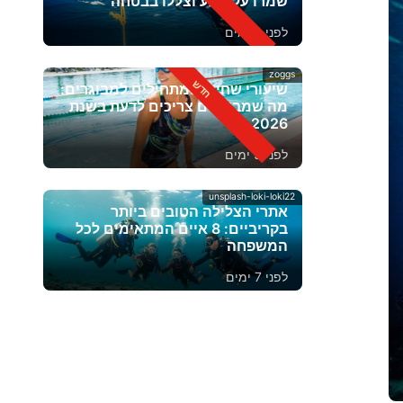
שמרו על רוגע וצללו בבטחה
לפני 4 ימים
zoggs
שיעורי שחייה למתחילים למבוגרים:
מה שמבוגרים צריכים לדעת בשנת
2026
לפני 5 ימים
unsplash-loki-loki22
אתרי הצלילה הטובים ביותר
בקריביים: 8 איים המתאימים לכל
המשפחה
לפני 7 ימים