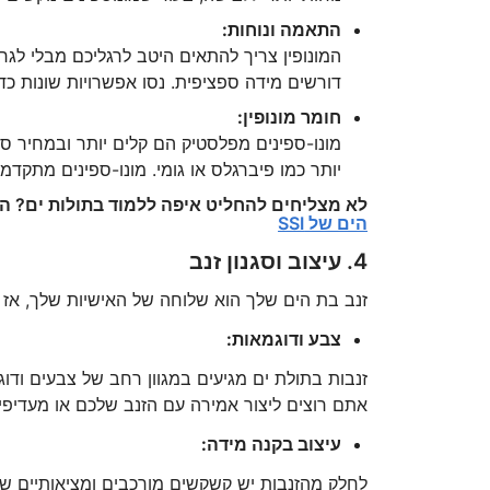
התאמה ונוחות:
המונופין צריך להתאים היטב לרגליכם מבלי לגרו
דורשים מידה ספציפית. נסו אפשרויות שונות כד
חומר מונופין:
מונו-ספינים מפלסטיק הם קלים יותר ובמחיר סב
יותר כמו פיברגלס או גומי. מונו-ספינים מתקדמים
לא מצליחים להחליט איפה ללמוד בתולות ים? ה
הים של SSI
4. עיצוב וסגנון זנב
זנב בת הים שלך הוא שלוחה של האישיות שלך, אז 
צבע ודוגמאות:
זנבות בתולת ים מגיעים במגוון רחב של צבעים ודוגמ
אתם רוצים ליצור אמירה עם הזנב שלכם או מעדיפי
עיצוב בקנה מידה:
לחלק מהזנבות יש קשקשים מורכבים ומציאותיים ש