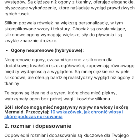
występów. Są cięższe niż ogony z tkaniny, oferując eleganckie,
błyszczące wykończenie, które naśladuje wygląd prawdziwych
rybich łusek.
Silikon pozwala również na większą personalizację, w tym
skomplikowane wzory i tekstury. Chociaż są oszałamiające,
silikonowe ogony wymagają większej siły do pływania i są
zwykle znacznie droższe.
Ogony neoprenowe (hybrydowe):
Neoprenowe ogony, czasami łączone z silikonem dla
dodatkowej trwałości i szczegółowości, zapewniają równowagę
między wydajnością a wyglądem. Są mniej ciężkie niż w pełni
silikonowe, ale oferują bardziej realistyczny wygląd niż ogony z
tkaniny.
Te ogony są idealne dla syren, które chcą mieć piękny,
wytrzymały ogon bez pełnej wagi i kosztów silikonu.
Sól i słońce mogą mieć negatywny wpływ na włosy i skórę
Mermaid. Przeczytaj:
10 wskazówek, jak chronić włosy i
skórę podczas nurkowania
2. rozmiar i dopasowanie
Odpowiedni rozmiar i dopasowanie są kluczowe dla Twojego