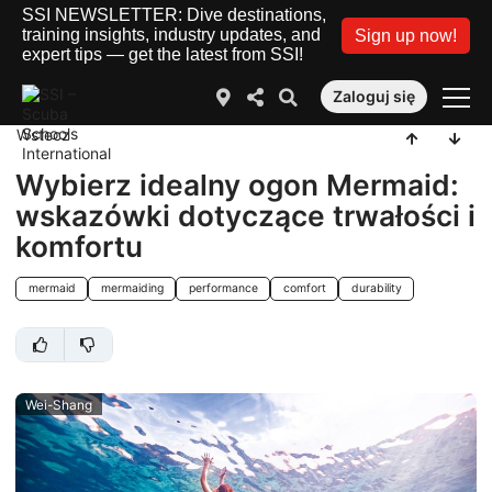
SSI NEWSLETTER: Dive destinations,
training insights, industry updates, and
Sign up now!
expert tips — get the latest from SSI!
Zaloguj się
Wstecz
Wybierz idealny ogon Mermaid:
wskazówki dotyczące trwałości i
komfortu
mermaid
mermaiding
performance
comfort
durability
Wei-Shang