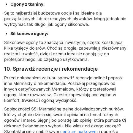
Ogony z tkaniny:
Są to najbardziej budżetowe opcje i są idealne dla
początkujących lub rekreacyjnych pływaków. Mogą jednak nie
wytrzymać tak długo, jak ogony silikonowe.
Silikonowe ogony:
Silikonowe ogony to znacząca inwestycja, często kosztująca
kilka tysięcy dolarów. Choć są drogie, zapewniają niezrównany
realizm i trwałość, dzięki czemu idealnie nadają się do
profesjonalnego lub częstego użytkowania.
10. Sprawdź recenzje i rekomendacje
Przed dokonaniem zakupu sprawdź recenzje online i poproś
inne Mermaidy o rekomendacje. Poszukaj przeglądów od
innych certyfikowanych Mermaidów, którzy przetestowali
ogony, które rozważasz. Często zapewniają one wgląd w
komfort, trwałość i ogólną wydajność.
Społeczności SSI Mermaid są pełne doświadczonych nurków,
którzy chętnie dzielą się swoimi opiniami na temat różnych
ogonów i marek. Sięgnij po poradę lub opinię, która pomoże Ci
dokonać świadomego wyboru. Nie wiesz od czego zacząć?
Skontaktuj się z najbliższym
centrum nurkowym
i poproś o