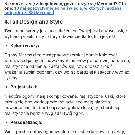
Nie możesz się zdecydować, gdzie uczyć się Mermaid? Oto
one:
10 najlepszych miejsc na świecie, w których możesz
odbyć kurs SSI Mermaid
4.Tail Design and Style
Twój ogon syreny jest przedłużeniem Twojej osobowości, więc
wybierz projekt i styl, który odzwierciedla to, kim jesteś!
Kolor i wzory:
Ogony Mermaid są dostępne w szerokiej gamie kolorów i
wzorów, od jasnych i odważnych neonów po bardziej naturalne,
realistyczne odcienie. Zastanów się, czy chcesz zrobić
wrażenie swoim ogonem, czy wolisz bardziej klasyczny wygląd
syreny.
Projekt skali:
Niektóre ogony mają skomplikowane, realistyczne łuski, które
mienią się pod wodą, podczas gdy inne mają gładszą
powierzchnię. Im bardziej szczegółowe łuski, tym bardziej
realistycznie będzie wyglądał twój ogon.
Personalizacja:
Wielu producentów ogonów oferuje niestandardowe projekty,