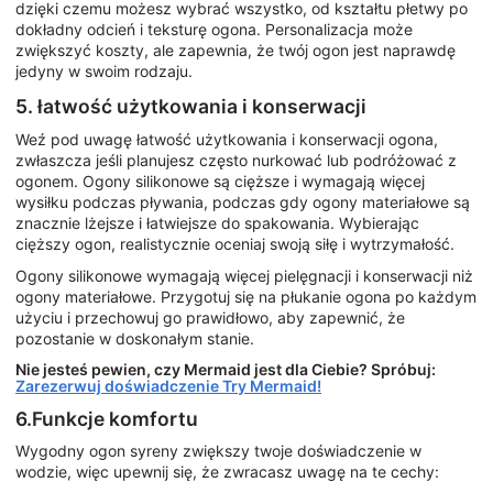
dzięki czemu możesz wybrać wszystko, od kształtu płetwy po
dokładny odcień i teksturę ogona. Personalizacja może
zwiększyć koszty, ale zapewnia, że twój ogon jest naprawdę
jedyny w swoim rodzaju.
5. łatwość użytkowania i konserwacji
Weź pod uwagę łatwość użytkowania i konserwacji ogona,
zwłaszcza jeśli planujesz często nurkować lub podróżować z
ogonem. Ogony silikonowe są cięższe i wymagają więcej
wysiłku podczas pływania, podczas gdy ogony materiałowe są
znacznie lżejsze i łatwiejsze do spakowania. Wybierając
cięższy ogon, realistycznie oceniaj swoją siłę i wytrzymałość.
Ogony silikonowe wymagają więcej pielęgnacji i konserwacji niż
ogony materiałowe. Przygotuj się na płukanie ogona po każdym
użyciu i przechowuj go prawidłowo, aby zapewnić, że
pozostanie w doskonałym stanie.
Nie jesteś pewien, czy Mermaid jest dla Ciebie? Spróbuj:
Zarezerwuj doświadczenie Try Mermaid!
6.Funkcje komfortu
Wygodny ogon syreny zwiększy twoje doświadczenie w
wodzie, więc upewnij się, że zwracasz uwagę na te cechy: