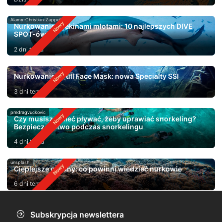
Alamy-Christian-Zappel
Nurkowanie z rekinami młotami: 10 najlepszych DIVE
SPOT-ów
2 dni temu
Nurkowanie z Full Face Mask: nowa Specialty SSI
3 dni temu
predragvuckovic
Czy musisz umieć pływać, żeby uprawiać snorkeling?
Bezpieczeństwo podczas snorkelingu
4 dni temu
unsplash
Cieplejsze oceany: co powinni wiedzieć nurkowie
6 dni temu
Subskrypcja newslettera