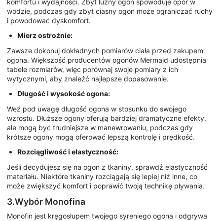
komfortu i wydajności. Zbyt luźny ogon spowoduje opór w
wodzie, podczas gdy zbyt ciasny ogon może ograniczać ruchy
i powodować dyskomfort.
Mierz ostrożnie:
Zawsze dokonuj dokładnych pomiarów ciała przed zakupem
ogona. Większość producentów ogonów Mermaid udostępnia
tabele rozmiarów, więc porównaj swoje pomiary z ich
wytycznymi, aby znaleźć najlepsze dopasowanie.
Długość i wysokość ogona:
Weź pod uwagę długość ogona w stosunku do swojego
wzrostu. Dłuższe ogony oferują bardziej dramatyczne efekty,
ale mogą być trudniejsze w manewrowaniu, podczas gdy
krótsze ogony mogą oferować lepszą kontrolę i prędkość.
Rozciągliwość i elastyczność:
Jeśli decydujesz się na ogon z tkaniny, sprawdź elastyczność
materiału. Niektóre tkaniny rozciągają się lepiej niż inne, co
może zwiększyć komfort i poprawić twoją technikę pływania.
3.Wybór Monofina
Monofin jest kręgosłupem twojego syreniego ogona i odgrywa