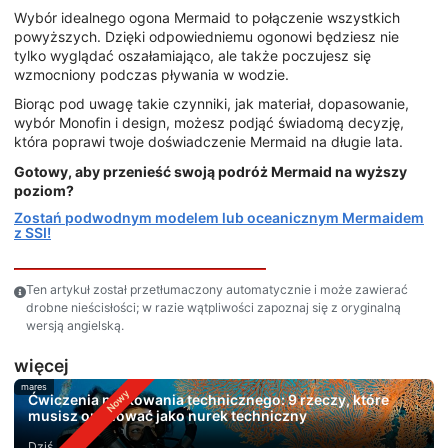
Wybór idealnego ogona Mermaid to połączenie wszystkich
powyższych. Dzięki odpowiedniemu ogonowi będziesz nie
tylko wyglądać oszałamiająco, ale także poczujesz się
wzmocniony podczas pływania w wodzie.
Biorąc pod uwagę takie czynniki, jak materiał, dopasowanie,
wybór Monofin i design, możesz podjąć świadomą decyzję,
która poprawi twoje doświadczenie Mermaid na długie lata.
Gotowy, aby przenieść swoją podróż Mermaid na wyższy
poziom?
Zostań podwodnym modelem lub oceanicznym Mermaidem
z SSI!
Ten artykuł został przetłumaczony automatycznie i może zawierać
drobne nieścisłości; w razie wątpliwości zapoznaj się z oryginalną
wersją angielską.
więcej
mares
Ćwiczenia nurkowania technicznego: 9 rzeczy, które
musisz opanować jako nurek techniczny
Dziś