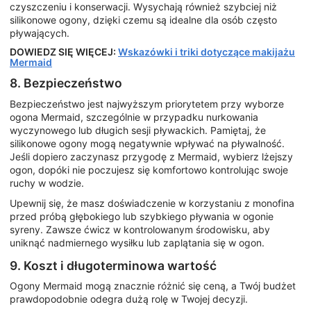
czyszczeniu i konserwacji. Wysychają również szybciej niż
silikonowe ogony, dzięki czemu są idealne dla osób często
pływających.
DOWIEDZ SIĘ WIĘCEJ:
Wskazówki i triki dotyczące makijażu
Mermaid
8. Bezpieczeństwo
Bezpieczeństwo jest najwyższym priorytetem przy wyborze
ogona Mermaid, szczególnie w przypadku nurkowania
wyczynowego lub długich sesji pływackich. Pamiętaj, że
silikonowe ogony mogą negatywnie wpływać na pływalność.
Jeśli dopiero zaczynasz przygodę z Mermaid, wybierz lżejszy
ogon, dopóki nie poczujesz się komfortowo kontrolując swoje
ruchy w wodzie.
Upewnij się, że masz doświadczenie w korzystaniu z monofina
przed próbą głębokiego lub szybkiego pływania w ogonie
syreny. Zawsze ćwicz w kontrolowanym środowisku, aby
uniknąć nadmiernego wysiłku lub zaplątania się w ogon.
9. Koszt i długoterminowa wartość
Ogony Mermaid mogą znacznie różnić się ceną, a Twój budżet
prawdopodobnie odegra dużą rolę w Twojej decyzji.