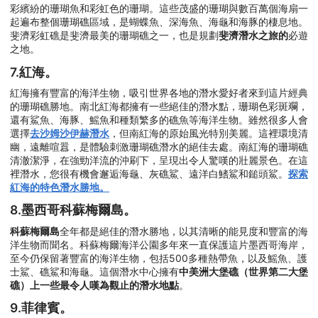
彩繽紛的珊瑚魚和彩虹色的珊瑚。這些茂盛的珊瑚與數百萬個海扇一
起遍布整個珊瑚礁區域，是蝴蝶魚、深海魚、海龜和海豚的棲息地。
斐濟彩虹礁是斐濟最美的珊瑚礁之一，也是規劃
斐濟潛水之旅的
必遊
之地。
7.紅海。
紅海擁有豐富的海洋生物，吸引世界各地的潛水愛好者來到這片經典
的珊瑚礁勝地。南北紅海都擁有一些絕佳的潛水點，珊瑚色彩斑斕，
還有鯊魚、海豚、鰩魚和種類繁多的礁魚等海洋生物。雖然很多人會
選擇
去沙姆沙伊赫潛水
，但南紅海的原始風光特別美麗。這裡環境清
幽，遠離喧囂，是體驗刺激珊瑚礁潛水的絕佳去處。南紅海的珊瑚礁
清澈潔淨，在強勁洋流的沖刷下，呈現出令人驚嘆的壯麗景色。在這
裡潛水，您很有機會邂逅海龜、灰礁鯊、遠洋白鰭鯊和鎚頭鯊。
探索
紅海的特色潛水勝地。
8.墨西哥科蘇梅爾島。
科蘇梅爾島
全年都是絕佳的潛水勝地，以其清晰的能見度和豐富的海
洋生物而聞名。科蘇梅爾海洋公園多年來一直保護這片墨西哥海岸，
至今仍保留著豐富的海洋生物，包括500多種熱帶魚，以及鰩魚、護
士鯊、礁鯊和海龜。這個潛水中心擁有
中美洲大堡礁（世界第二大堡
礁）上一些最令人嘆為觀止的潛水地點
。
9.菲律賓。