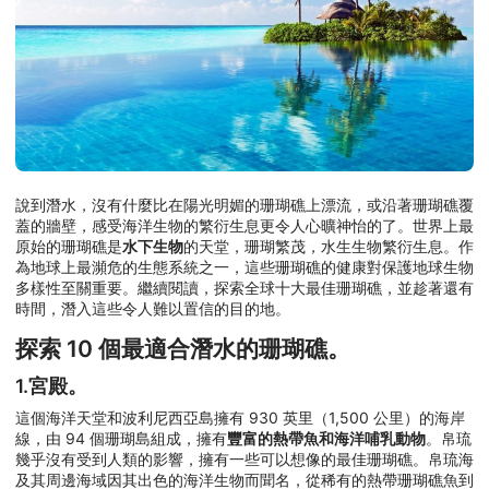
說到潛水，沒有什麼比在陽光明媚的珊瑚礁上漂流，或沿著珊瑚礁覆
蓋的牆壁，感受海洋生物的繁衍生息更令人心曠神怡的了。世界上最
原始的珊瑚礁是
水下生物
的天堂，珊瑚繁茂，水生生物繁衍生息。作
為地球上最瀕危的生態系統之一，這些珊瑚礁的健康對保護地球生物
多樣性至關重要。繼續閱讀，探索全球十大最佳珊瑚礁，並趁著還有
時間，潛入這些令人難以置信的目的地。
探索 10 個最適合潛水的珊瑚礁。
1.宮殿。
這個海洋天堂和波利尼西亞島擁有 930 英里（1,500 公里）的海岸
線，由 94 個珊瑚島組成，擁有
豐富的熱帶魚和海洋哺乳動物
。帛琉
幾乎沒有受到人類的影響，擁有一些可以想像的最佳珊瑚礁。帛琉海
及其周邊海域因其出色的海洋生物而聞名，從稀有的熱帶珊瑚礁魚到