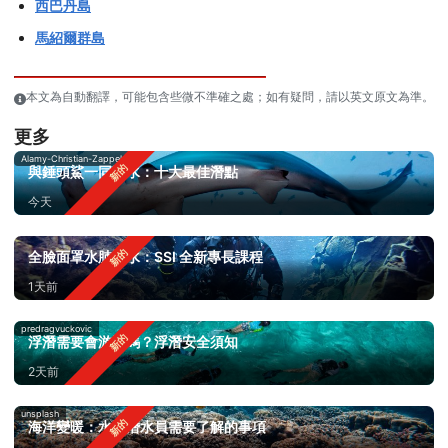
西巴丹島
馬紹爾群島
本文為自動翻譯，可能包含些微不準確之處；如有疑問，請以英文原文為準。
更多
Alamy-Christian-Zappel
與錘頭鯊一同潛水：十大最佳潛點
今天
全臉面罩水肺潛水：SSI 全新專長課程
1天前
predragvuckovic
浮潛需要會游泳嗎？浮潛安全須知
2天前
unsplash
海洋變暖：水肺潛水員需要了解的事項