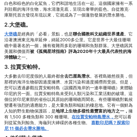
白色和棕色的白化鯊魚，它們和諧地生活在一起。這個國家擁有一系
列壯觀的海洋生物，海水清澈見底，呈現出奢華的藍色。自從雅克·
庫斯托首次發現帛琉以來，它就成為了一個蓬勃發展的潛水勝地。
2.大堡礁。
大堡礁
是經典的「必看」景點，也是
聯合國教科文組織世界遺產
。它
沿著澳洲東北海岸延伸，綿延2000多公里。它是世界十大最佳珊瑚
礁中最著名的一個，擁有複雜而多彩的珊瑚和魚類群落。大堡礁因其
美麗和價值而
被《孤獨星球指南》評為2020年十大最具代表性的海
洋體驗
之一。
3. 拉賈安帕特。
大多數去印尼度假的人最終都會
去巴厘島潛水
。峇裡島雖然很美，但
那裡的海洋生物卻因過度擁擠、水質污染和過度捕撈而受損。但是，
您可以透過參觀拉賈安帕特島（該國西海岸的一連串珊瑚礁）來體驗
印尼的另一面。拉賈安帕特島未受到人類污染和工業活動的破壞。這
個位於印尼東部的省份以其原始的珊瑚礁而聞名。有些珊瑚礁對氣候
變遷有強烈的適應能力，是大量魚類和蝠魟的棲息地。它有一個鮮為
人知的野生動物保護區，是
地球上生物多樣性最豐富的地方之一，
擁
有 1,500 多種魚類和 300 種珊瑚。
在拉賈安帕特島潛水，
您可以看
到從鯊魚到鯨魚、海龜到大硨磲的各種生物。
喜歡印尼嗎？探索印
尼 11 個必去潛水勝地。