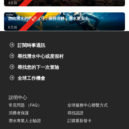
4天前
mares
自由潛水的呼吸技巧：保持冷靜，潛水更安全
6天前
訂閱時事通訊
尋找潛水中心或度假村
尋找您的下一次冒險
全球工作機會
説明中心
常見問題 （FAQ）
全球服務中心聯繫方式
消費者保護
尋找認證
潛水專業人士驗證
訂購重新發卡