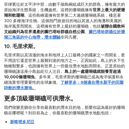
菲律賓位於太平洋中部，由數千個島嶼組成巨大的群島，擁有龐大的
原始海洋生態系統，生機盎然。這裡的珊瑚礁擁有
世界上最大的硬珊
瑚和軟珊瑚
。這些島嶼還擁有世界第二大連續珊瑚礁系統，棲息著
300 多種海洋生物。這個熱門旅遊目的地以其迷人的海灘和美麗的
海岸風景而聞名。這裡擁有世界上最好的珊瑚礁，包括
被聯合國教科
文組織列為世界遺產的圖巴塔哈群礁自然公園
。
圖巴塔哈群礁位於珊
瑚三角區的中心地帶，潛水體驗
非同凡響。
10. 毛里求斯。
毛里求斯以其清澈的海水和地球上人口最稀少的國家之一而聞名，更
不用說它還是世界上最難到達的地方之一。正因如此，島上的水下生
物種類繁多，也因擁有世界上一些最佳潛水地點而聞名。正是原始的
珊瑚礁讓這座小島如此引人注目。
島上的一處珊瑚礁就能養育超過
10,000條珊瑚魚
。多年來，毛里求斯的珊瑚礁已成為海洋保護和永
續漁業管理重要性的全球象徵。
了解更多：9個適合潛水新手的田園
詩般的潛水勝地。
更多頂級珊瑚礁可供潛水。
我們很樂意聽你分享你最喜歡的潛水目的地，那麼你認為最好的珊瑚
礁在哪裡呢？到目前為止，你最喜歡的珊瑚礁潛水地點包括：
新喀裡多尼亞