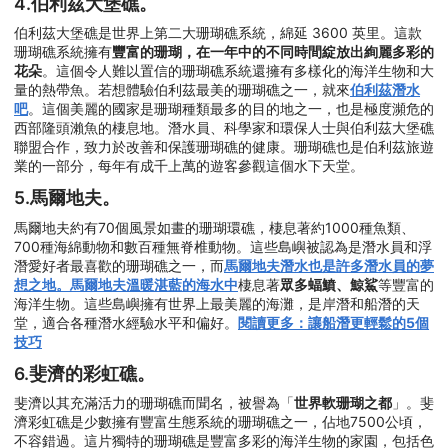
4.伯利茲大堡礁。
伯利茲大堡礁是世界上第二大珊瑚礁系統，綿延 3600 英里。這款
珊瑚礁系統擁有
豐富的珊瑚，在一年中的不同時間綻放出絢麗多彩的
花朵
。這個令人難以置信的珊瑚礁系統還擁有多樣化的海洋生物和大
量的熱帶魚。若想體驗伯利茲最美的珊瑚礁之一，就來
伯利茲潛水
吧
。這個美麗的國家是珊瑚種類最多的目的地之一，也是極度瀕危的
西部隆頭瀨魚的棲息地。潛水員、科學家和環保人士與伯利茲大堡礁
聯盟合作，致力於改善和保護珊瑚礁的健康。珊瑚礁也是伯利茲旅遊
業的一部分，每年有成千上萬的遊客參觀這個水下天堂。
5.馬爾地夫。
馬爾地夫約有70個風景如畫的珊瑚環礁，棲息著約1000種魚類、
700種海綿動物和數百種無脊椎動物。這些島嶼被認為是潛水員和浮
潛愛好者最喜歡的珊瑚礁之一，而
馬爾地夫潛水也是許多潛水員的夢
想之地。馬爾地夫溫暖湛藍的海水中
棲息著
眾多蝠鱝、鯨鯊
等豐富的
海洋生物。這些島嶼擁有世界上最美麗的海灘，是岸潛和船潛的天
堂，適合各種潛水經驗水平和偏好。
閱讀更多：讓船潛更輕鬆的5個
技巧
6.斐濟的彩虹礁。
斐濟以其充滿活力的珊瑚礁而聞名，被譽為「
世界軟珊瑚之都
」。斐
濟彩虹礁是少數擁有豐富生態系統的珊瑚礁之一，佔地7500公頃，
不容錯過。這片獨特的珊瑚礁是豐富多彩的海洋生物的家園，包括色