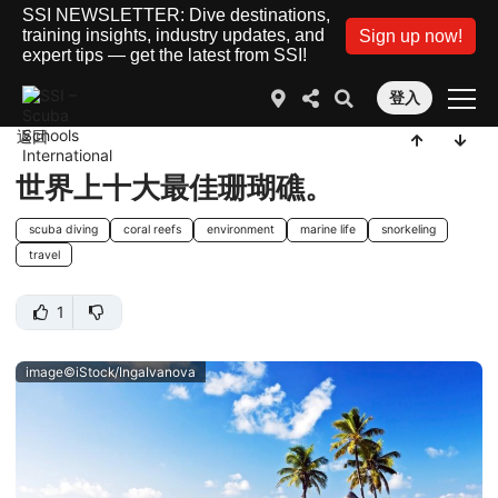
SSI NEWSLETTER: Dive destinations,
training insights, industry updates, and
Sign up now!
expert tips — get the latest from SSI!
登入
返回
世界上十大最佳珊瑚礁。
scuba diving
coral reefs
environment
marine life
snorkeling
travel
1
image©iStock/IngaIvanova