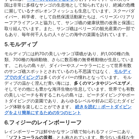
国は非常に多様なサンゴの生息地として知られており、絶滅の危機
に瀕しているナポレオンフィッシュも生息しています。スクーバダ
イバー、科学者、そして自然保護活動家たちは、ベリーズバリアリ
ーフアライアンスと協力して、サンゴ礁の健康状態の改善と保護に
取り組んでいます。また、サンゴ礁はベリーズの観光産業の一部で
もあり、毎年何千人もの人々がこの海中の楽園を訪れています。
5.モルディブ
モルディブには約70の美しいサンゴ環礁があり、約1,000種の魚
類、700種の海綿動物、さらに数百種の無脊椎動物が生息していま
す。 これらの島々が、ダイバーやスノーケラーにとって世界有数
のサンゴ礁スポットとされているのも不思議ではなく、
モルディ
ブでのダイビング
は多くのダイバーの憧れとなっています。 モル
ディブの温かく澄んだ青い海には、
多くのマンタやジンベエザメ
、
そしてその他にも豊かな海洋生物が生息しています。世界でも有数
の美しいビーチを有するこれらの島々は、ビーチダイビングやボー
トダイビングの楽園であり、あらゆるレベルや好みに応じたダイビ
ング体験を楽しむことができます。
続きを読む：ボートダイビン
グをより簡単にするための5つのヒント
6.フィジーのレインボーリーフ
レインボーリーフは鮮やかなサンゴ礁で知られるフィジーにあり、
「
ソフトコーラルの首都
」とも称されています。数少ない多様な生