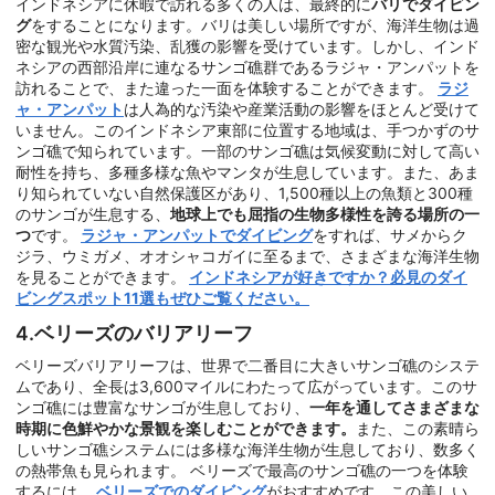
インドネシアに休暇で訪れる多くの人は、最終的に
バリでダイビン
グ
をすることになります。バリは美しい場所ですが、海洋生物は過
密な観光や水質汚染、乱獲の影響を受けています。しかし、インド
ネシアの西部沿岸に連なるサンゴ礁群であるラジャ・アンパットを
訪れることで、また違った一面を体験することができます。
ラジ
ャ・アンパット
は人為的な汚染や産業活動の影響をほとんど受けて
いません。このインドネシア東部に位置する地域は、手つかずのサ
ンゴ礁で知られています。一部のサンゴ礁は気候変動に対して高い
耐性を持ち、多種多様な魚やマンタが生息しています。また、あま
り知られていない自然保護区があり、1,500種以上の魚類と300種
のサンゴが生息する、
地球上でも屈指の生物多様性を誇る場所の一
つ
です。
ラジャ・アンパットでダイビング
をすれば、サメからク
ジラ、ウミガメ、オオシャコガイに至るまで、さまざまな海洋生物
を見ることができます。
インドネシアが好きですか？必見のダイ
ビングスポット11選もぜひご覧ください。
4.ベリーズのバリアリーフ
ベリーズバリアリーフは、世界で二番目に大きいサンゴ礁のシステ
ムであり、全長は3,600マイルにわたって広がっています。このサ
ンゴ礁には豊富なサンゴが生息しており、
一年を通してさまざまな
時期に色鮮やかな景観を楽しむことができます。
また、この素晴ら
しいサンゴ礁システムには多様な海洋生物が生息しており、数多く
の熱帯魚も見られます。 ベリーズで最高のサンゴ礁の一つを体験
するには、
ベリーズでのダイビング
がおすすめです。この美しい