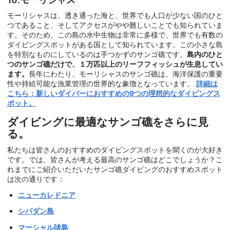
モーリシャスは、透き通った海と、世界でも人口が少ない国のひと
つであること、そしてアクセスがやや難しいことでも知られていま
す。そのため、この島の水中生物は非常に多様で、世界でも有数の
ダイビングスポットがある国として知られています。この小さな島
を特別なものにしているのは手つかずのサンゴ礁です。
島内のひと
つのサンゴ礁だけで、１万匹以上のリーフフィッシュが生息してい
ます。
長年にわたり、モーリシャスのサンゴ礁は、海洋保護の重要
性や持続可能な漁業管理の世界的な象徴となっています。
詳細は
こちら：新しいダイバーにおすすめの9つの理想的なダイビングス
ポット。
ダイビングに最適なサンゴ礁をさらに見
る。
私たちは皆さんのおすすめのダイビングスポットを聞くのが大好き
です。では、皆さんが考える最高のサンゴ礁はどこでしょうか？こ
れまでにご紹介いただいたサンゴ礁ダイビングのおすすめスポット
は次の通りです：
ニューカレドニア
シパダン島
マーシャル諸島