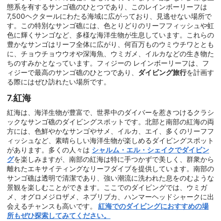
態系を有するサンゴ礁のひとつであり、このレインボーリーフは
7,500ヘクタールにわたる海域に広がっており、見逃せない場所で
す。この特別なサンゴ礁には、色とりどりのリーフフィッシュや虹
色に輝くサンゴなど、多様な海洋生物が生息しています。これらの
豊かなサンゴはリーフ全体に広がり、何百万ものウミウチワととも
に、チョウチョウウオや深海魚、ウミガメ、イルカなどの生き物た
ちのすみかとなっています。フィジーの レインボーリーフは、フ
ィジーで最高のサンゴ礁のひとつであり、
ダイビング旅行
を計画す
る際にはぜひ訪れたい場所です。
7.紅海
紅海は、海洋生物が豊富で、世界中のダイバーを惹きつけるクラシ
ックなサンゴ礁のダイビングスポットです。北部と南部の紅海の両
方には、色鮮やかなサンゴやサメ、イルカ、エイ、多くのリーフフ
ィッシュなど、素晴らしい海洋生物が楽しめるダイビングスポット
があります。多くの人々は
シャルム・エル・シェイクでダイビン
グ
を楽しみますが、南部の紅海は特に手つかずで美しく、群衆から
離れたエキサイティングなリーフダイブを提供しています。南部の
サンゴ礁は透明で清潔であり、強い潮流に洗われた息をのむような
景観を楽しむことができます。ここでのダイビングでは、ウミガ
メ、オグロメジロザメ、ネブリブカ、ハンマーヘッドシャークに出
会えるチャンスも高いです。
紅海でのダイビングにおすすめの場
所もぜひ探索してみてください。