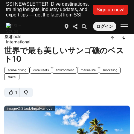
SSI NEWSLETTER: Dive destinations,
training insights, industry updates, and
Sign up now!
expert tips — get the latest from SSI!
ログイン
戻る
世界で最も美しいサンゴ礁のベス
ト10
scuba diving
coral reefs
environment
marine life
snorkeling
travel
1
image©iStock/IngaIvanova