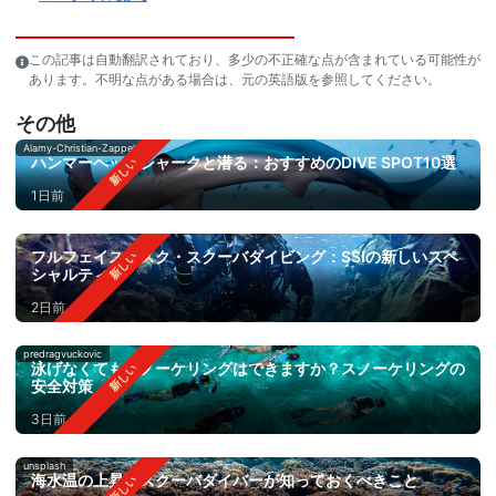
この記事は自動翻訳されており、多少の不正確な点が含まれている可能性が
あります。不明な点がある場合は、元の英語版を参照してください。
その他
Alamy-Christian-Zappel
ハンマーヘッドシャークと潜る：おすすめのDIVE SPOT10選
1日前
フルフェイスマスク・スクーバダイビング：SSIの新しいスペ
シャルティ
2日前
predragvuckovic
泳げなくてもスノーケリングはできますか？スノーケリングの
安全対策
3日前
unsplash
海水温の上昇：スクーバダイバーが知っておくべきこと