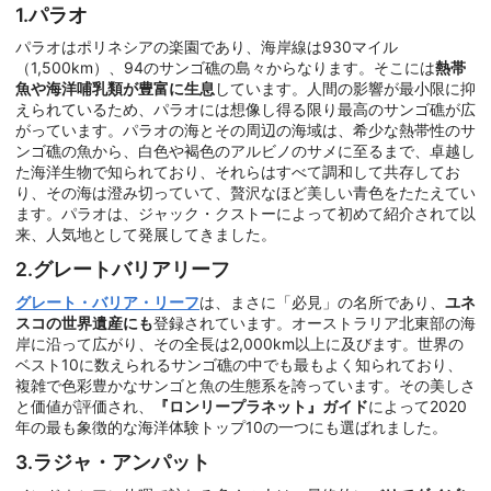
1.パラオ
パラオはポリネシアの楽園であり、海岸線は930マイル
（1,500km）、94のサンゴ礁の島々からなります。そこには
熱帯
魚や海洋哺乳類が豊富に生息
しています。人間の影響が最小限に抑
えられているため、パラオには想像し得る限り最高のサンゴ礁が広
がっています。パラオの海とその周辺の海域は、希少な熱帯性のサ
ンゴ礁の魚から、白色や褐色のアルビノのサメに至るまで、卓越し
た海洋生物で知られており、それらはすべて調和して共存してお
り、その海は澄み切っていて、贅沢なほど美しい青色をたたえてい
ます。パラオは、ジャック・クストーによって初めて紹介されて以
来、人気地として発展してきました。
2.グレートバリアリーフ
グレート・バリア・リーフ
は、まさに「必見」の名所であり、
ユネ
スコの世界遺産にも
登録されています。オーストラリア北東部の海
岸に沿って広がり、その全長は2,000km以上に及びます。世界の
ベスト10に数えられるサンゴ礁の中でも最もよく知られており、
複雑で色彩豊かなサンゴと魚の生態系を誇っています。その美しさ
と価値が評価され、
『ロンリープラネット』ガイド
によって2020
年の最も象徴的な海洋体験トップ10の一つにも選ばれました。
3.ラジャ・アンパット