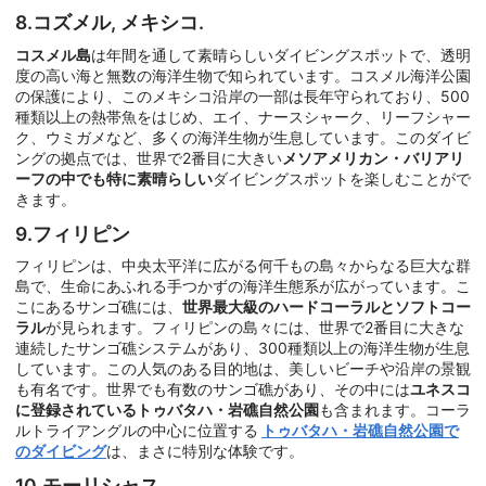
8.コズメル, メキシコ.
コスメル島
は年間を通して素晴らしいダイビングスポットで、透明
度の高い海と無数の海洋生物で知られています。コスメル海洋公園
の保護により、このメキシコ沿岸の一部は長年守られており、500
種類以上の熱帯魚をはじめ、エイ、ナースシャーク、リーフシャー
ク、ウミガメなど、多くの海洋生物が生息しています。このダイビ
ングの拠点では、世界で2番目に大きい
メソアメリカン・バリアリ
ーフの中でも特に素晴らしい
ダイビングスポットを楽しむことがで
きます。
9.フィリピン
フィリピンは、中央太平洋に広がる何千もの島々からなる巨大な群
島で、生命にあふれる手つかずの海洋生態系が広がっています。こ
こにあるサンゴ礁には、
世界最大級のハードコーラルとソフトコー
ラル
が見られます。フィリピンの島々には、世界で2番目に大きな
連続したサンゴ礁システムがあり、300種類以上の海洋生物が生息
しています。この人気のある目的地は、美しいビーチや沿岸の景観
も有名です。世界でも有数のサンゴ礁があり、その中には
ユネスコ
に登録されているトゥバタハ・岩礁自然公園
も含まれます。コーラ
ルトライアングルの中心に位置する
トゥバタハ・岩礁自然公園で
のダイビング
は、まさに特別な体験です。
10.モーリシャス