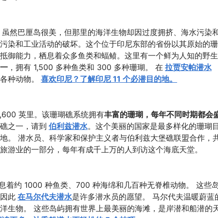
。虽然巴厘岛很美，但那里的海洋生物却因过度拥挤、海水污染
污染和工业活动的破坏。这个位于印尼东部的省份以其原始的珊
抵御能力，栖息着众多鱼类和蝠鲼。这里有一个鲜为人知的野生
一
，拥有 1,500 多种鱼类和 300 多种珊瑚。 在
拉贾安帕潜水
各种动物。
喜欢印尼？了解印尼 11 个必潜目的地。
600 英里。该珊瑚礁系统拥有
丰富的珊瑚，每年不同时期都会
礁之一，请到
伯利兹潜水
。这个美丽的国家是最多样化的珊瑚
地。 潜水员、科学家和保护主义者与伯利兹大堡礁联盟合作，
旅游业的一部分，每年有成千上万的人到访这个海底天堂。
着约 1000 种鱼类、700 种海绵和几百种无脊椎动物。 这些
因此
在马尔代夫潜水
是许多潜水员的愿望。 马尔代夫温暖蔚蓝
洋生物。 这些岛屿拥有世界上最美丽的海滩，是岸潜和船潜的