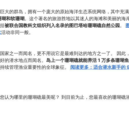
巨大的群岛，拥有一个庞大的原始海洋生态系统网络，其中充满
珊瑚和软珊瑚
。这个著名的旅游胜地以其迷人的海滩和美丽的海
括
被联合国教科文组织列入名录的图巴塔哈珊瑚礁自然公园
。
水
活动非同一般。
国家之一而闻名，更不用说它是最难到达的地方之一了。 因此
好的潜水地点而闻名。
岛上一个珊瑚礁就能养活 1 万多条珊瑚鱼
持续管理渔业重要性的全球象征。
阅读更多：适合潜水新手的 
您认为哪里的珊瑚礁最美呢？ 到目前为止，您最喜欢的珊瑚礁