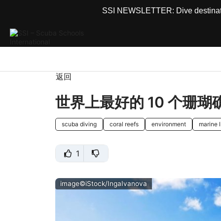
SSI NEWSLETTER: Dive destinations
返回
世界上最好的 10 个珊瑚
scuba diving
coral reefs
environment
marine l
1
image©iStock/IngaIvanova