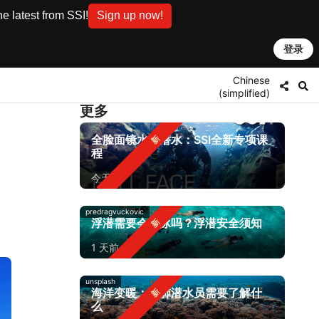
e latest from SSI!
Sign up now!
登录
Chinese
(simplified)
更多
全脸面镜水肺潜水：SSI全新专项课
程
今天
predragvuckovic
浮潜需要会游泳吗？浮潜安全须知
1 天前
unsplash
海洋变暖：水肺潜水员需要了解什
么