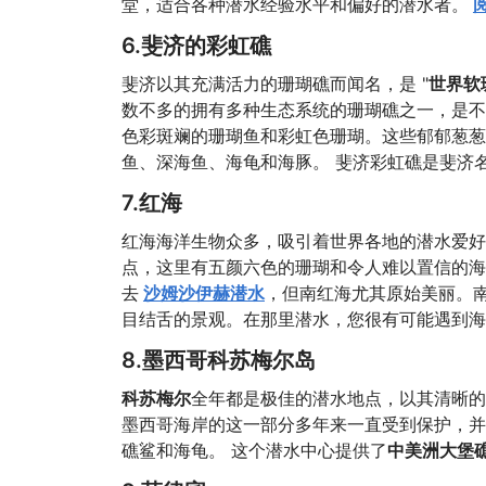
堂，适合各种潜水经验水平和偏好的潜水者。
6.斐济的彩虹礁
斐济以其充满活力的珊瑚礁而闻名，是 "
世界软
数不多的拥有多种生态系统的珊瑚礁之一，是不
色彩斑斓的珊瑚鱼和彩虹色珊瑚。这些郁郁葱葱
鱼、深海鱼、海龟和海豚。 斐济彩虹礁是斐济
7.红海
红海海洋生物众多，吸引着世界各地的潜水爱好
点，这里有五颜六色的珊瑚和令人难以置信的海
去
沙姆沙伊赫潜水
，但南红海尤其原始美丽。
目结舌的景观。在那里潜水，您很有可能遇到海
8.墨西哥科苏梅尔岛
科苏梅尔
全年都是极佳的潜水地点，以其清晰的
墨西哥海岸的这一部分多年来一直受到保护，并保
礁鲨和海龟。 这个潜水中心提供了
中美洲大堡