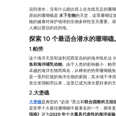
说到潜水，没有什么能比得上在光线充足的珊瑚
原始的珊瑚礁是
水下生物
的天堂，这里珊瑚绽
礁的健康对保护地球的生物多样性至关重要。请
人难以置信的目的地。
探索 10 个最适合潜水的珊瑚礁
1.帕劳
这个海洋天堂和波利尼西亚岛屿的海岸线长达 930
鱼和海洋哺乳动物
。由于人类的影响极小，帕劳
卓越的海洋生物而闻名，从稀有的热带珊瑚礁鱼
是一系列壮观的海洋生物的家园，其水域干净清澈，呈
首次发现帕劳以来，这里已成为潜水爱好者的天
2.大堡礁
大堡礁
是典型的 "必游 "景点和
联合国教科文组
是世界十大最佳珊瑚礁中最著名的一个，拥有复
指南》
评为
2020 年十大最具代表性的海洋体验