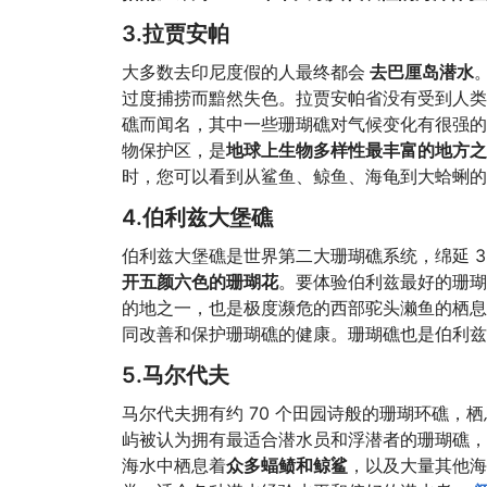
3.拉贾安帕
大多数去印尼度假的人最终都会
去巴厘岛潜水
过度捕捞而黯然失色。拉贾安帕省没有受到人类
礁而闻名，其中一些珊瑚礁对气候变化有很强的
物保护区，是
地球上生物多样性最丰富的地方之
时，您可以看到从鲨鱼、鲸鱼、海龟到大蛤蜊的
4.伯利兹大堡礁
伯利兹大堡礁是世界第二大珊瑚礁系统，绵延 3,
开五颜六色的珊瑚花
。要体验伯利兹最好的珊瑚
的地之一，也是极度濒危的西部驼头濑鱼的栖息
同改善和保护珊瑚礁的健康。珊瑚礁也是伯利兹
5.马尔代夫
马尔代夫拥有约 70 个田园诗般的珊瑚环礁，栖息
屿被认为拥有最适合潜水员和浮潜者的珊瑚礁，
海水中栖息着
众多蝠鲼和鲸鲨
，以及大量其他海