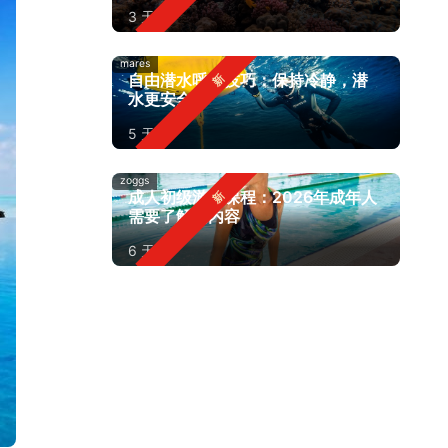
3 天前
mares
自由潜水呼吸技巧：保持冷静，潜
水更安全
5 天前
zoggs
成人初级游泳课程：2026年成年人
需要了解的内容
6 天前