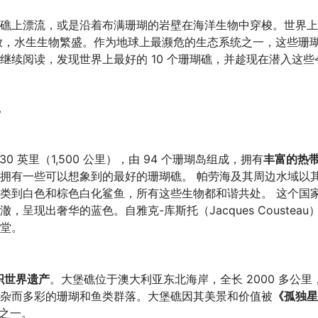
礁上漂流，或是沿着布满珊瑚的岩壁在海洋生物中穿梭。世界上
放，水生生物繁盛。作为地球上最濒危的生态系统之一，这些珊
继续阅读，发现世界上最好的 10 个珊瑚礁，并趁现在潜入这些
。
 英里（1,500 公里），由 94 个珊瑚岛组成，拥有
丰富的热
拥有一些可以想象到的最好的珊瑚礁。 帕劳海及其周边水域以
类到白色和棕色白化鲨鱼，所有这些生物都和谐共处。 这个国
现出奢华的蓝色。自雅克-库斯托（Jacques Cousteau
堂。
织世界遗产
。大堡礁位于澳大利亚东北海岸，全长 2000 多公里
杂而多彩的珊瑚和鱼类群落。大堡礁因其美景和价值被
《孤独星
之一。