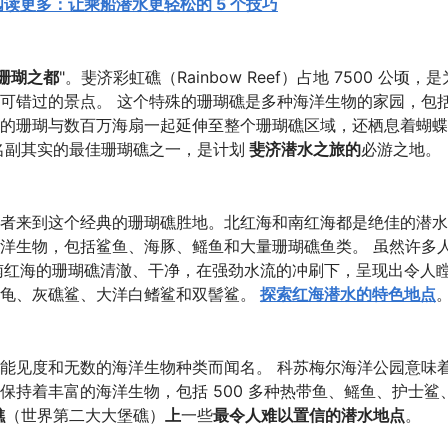
阅读更多：让乘船潜水更轻松的 5 个技巧
珊瑚之都
"。斐济彩虹礁（Rainbow Reef）占地 7500 公顷，是
可错过的景点。 这个特殊的珊瑚礁是多种海洋生物的家园，包
的珊瑚与数百万海扇一起延伸至整个珊瑚礁区域，还栖息着蝴蝶
名副其实的最佳珊瑚礁之一，是计划
斐济潜水之旅的
必游之地。
者来到这个经典的珊瑚礁胜地。北红海和南红海都是绝佳的潜水
洋生物，包括鲨鱼、海豚、鳐鱼和大量珊瑚礁鱼类。 虽然许多
南红海的珊瑚礁清澈、干净，在强劲水流的冲刷下，呈现出令人
龟、灰礁鲨、大洋白鳍鲨和双髻鲨。
探索红海潜水的特色地点
能见度和无数的海洋生物种类而闻名。 科苏梅尔海洋公园意味
持着丰富的海洋生物，包括 500 多种热带鱼、鳐鱼、护士鲨
礁
（世界第二大大堡礁）
上
一些
最令人难以置信的潜水地点
。