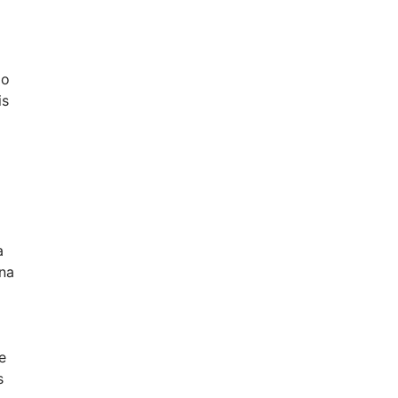
do
is
a
ana
e
s