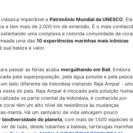
clássica imperdível e
Patrimônio Mundial da UNESCO
. Ela
lia e tem mais de 2.000 km de extensão. É o mais conheci
, ostentando uma complexa e colorida comunidade de cora
 nomeada uma das
10 experiências marinhas mais icônicas
à sua beleza e valor.
para passar as férias acaba
mergulhando em Bali
. Embora
udicada pela superpopulação, pela água poluída e pela pesca
um lado diferente da Indonésia visitando Raja Ampat - um
ta oeste do país. Raja Ampat é intocada pela poluição hum
localizada na parte oriental da Indonésia, é conhecida por
de coral têm um alto nível de resistência às mudanças
aias-manta. Há um santuário de vida selvagem pouco
 biodiversidade do planeta
, com mais de 1.500 espécies d
ver de tudo, desde tubarões a baleias, tartarugas marinha