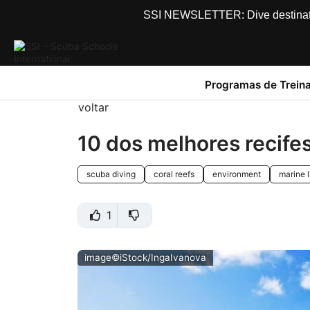
SSI NEWSLETTER: Dive destinations
Programas de Trein
voltar
10 dos melhores recife
scuba diving
coral reefs
environment
marine l
1
image©iStock/IngaIvanova