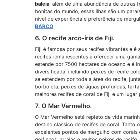
baleia
, além de uma abundância de outras 
bonitas do mundo, essas ilhas são um paraí
nível de experiência e preferência de mergu
BARCO
6. O recife arco-íris de Fiji.
Fiji é famosa por seus recifes vibrantes e é 
recifes remanescentes a oferecer uma gama 
estende por 7500 hectares de oceano e é imp
diversificada, incluindo peixes de recife co
se estendem por toda a área do recife, jun
borboleta, peixes de águas profundas, tarta
melhores recifes de coral de Fiji e um lugar
7. O Mar Vermelho.
O Mar Vermelho está repleto de vida marin
destino clássico de recifes de coral. Tant
excelentes pontos de mergulho com corais co
golfinhos, arraias e muitos peixes de reci