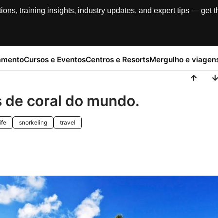
, training insights, industry updates, and expert tips — get th
amento
Cursos e Eventos
Centros e Resorts
Mergulho e viagen
s de coral do mundo.
ife
snorkeling
travel