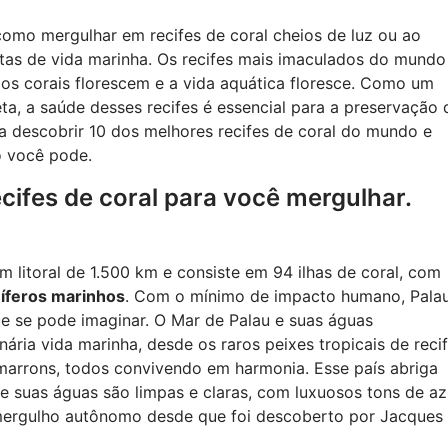
omo mergulhar em recifes de coral cheios de luz ou ao
etas de vida marinha. Os recifes mais imaculados do mundo
 os corais florescem e a vida aquática floresce. Como um
, a saúde desses recifes é essencial para a preservação 
ra descobrir 10 dos melhores recifes de coral do mundo e
o você pode.
cifes de coral para você mergulhar.
m litoral de 1.500 km e consiste em 94 ilhas de coral, com
íferos marinhos
. Com o mínimo de impacto humano, Pala
ue se pode imaginar. O Mar de Palau e suas águas
ária vida marinha, desde os raros peixes tropicais de reci
 marrons, todos convivendo em harmonia. Esse país abriga
e suas águas são limpas e claras, com luxuosos tons de az
 mergulho autônomo desde que foi descoberto por Jacques