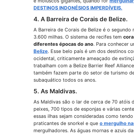
e moluscos gigantes, quando for
mergulhar
DESTINOS INDONÉSIOS IMPERDÍVEIS.
4. A Barreira de Corais de Belize.
A Barreira de Corais de Belize é o segundo
3.600 milhas. O sistema de recifes tem
cora
diferentes épocas do ano
. Para conhecer u
Belize
. Esse belo país é um dos destinos c
ocidental, criticamente ameaçado de extinç
trabalham com a Belize Barrier Reef Alliance
também fazem parte do setor de turismo de 
subaquático todos os anos.
5. As Maldivas.
As Maldivas são o lar de cerca de 70 atóis d
peixes, 700 tipos de esponjas e várias cent
essas ilhas sejam consideradas como tendo 
praticantes de snorkel e que
o mergulho na
mergulhadores. As águas mornas e azuis d