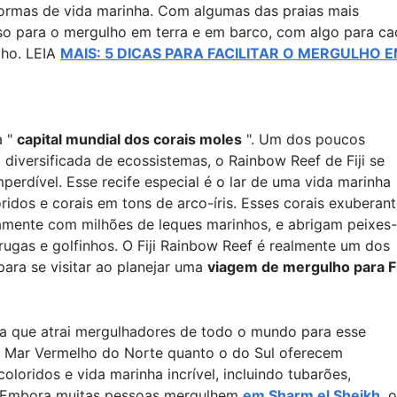
formas de vida marinha. Com algumas das praias mais
so para o mergulho em terra e em barco, com algo para ca
lho. LEIA
MAIS: 5 DICAS PARA FACILITAR O MERGULHO 
a "
capital mundial dos corais moles
". Um dos poucos
diversificada de ecossistemas, o Rainbow Reef de Fiji se
erdível. Esse recife especial é o lar de uma vida marinha
loridos e corais em tons de arco-íris. Esses corais exuberan
tamente com milhões de leques marinhos, e abrigam peixes-
rugas e golfinhos. O Fiji Rainbow Reef é realmente um dos
 para se visitar ao planejar uma
viagem de mergulho para Fi
ha que atrai mergulhadores de todo o mundo para esse
o o Mar Vermelho do Norte quanto o do Sul oferecem
loridos e vida marinha incrível, incluindo tubarões,
fe. Embora muitas pessoas mergulhem
em Sharm el Sheikh
, o