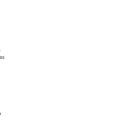
o
as
e