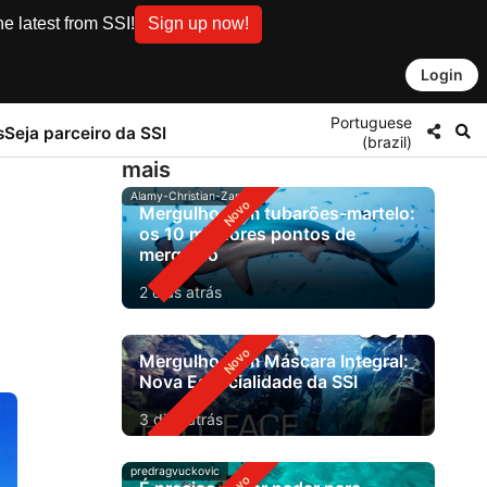
e latest from SSI!
Sign up now!
Login
Portuguese
s
Seja parceiro da SSI
(brazil)
mais
Alamy-Christian-Zappel
Mergulho com tubarões-martelo:
os 10 melhores pontos de
mergulho
2 dias atrás
Mergulho com Máscara Integral:
Nova Especialidade da SSI
3 dias atrás
predragvuckovic