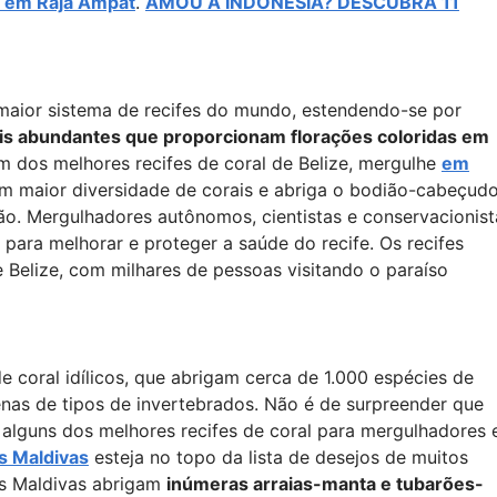
 em Raja Ampat
.
AMOU A INDONÉSIA? DESCUBRA 11
 maior sistema de recifes do mundo, estendendo-se por
is abundantes que proporcionam florações coloridas em
m dos melhores recifes de coral de Belize, mergulhe
em
om maior diversidade de corais e abriga o bodião-cabeçud
ão. Mergulhadores autônomos, cientistas e conservacionist
 para melhorar e proteger a saúde do recife. Os recifes
Belize, com milhares de pessoas visitando o paraíso
e coral idílicos, que abrigam cerca de 1.000 espécies de
enas de tipos de invertebrados. Não é de surpreender que
alguns dos melhores recifes de coral para mergulhadores 
s Maldivas
esteja no topo da lista de desejos de muitos
as Maldivas abrigam
inúmeras arraias-manta e tubarões-