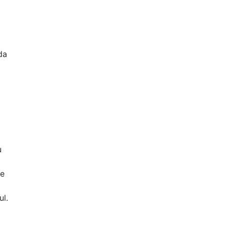
da
u
fe
ul.