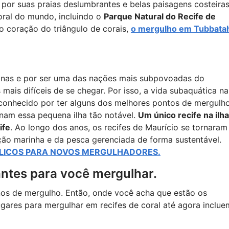
por suas praias deslumbrantes e belas paisagens costeiras
oral do mundo, incluindo o
Parque Natural do Recife de
no coração do triângulo de corais,
o mergulho em Tubbata
linas e por ser uma das nações mais subpovoadas do
mais difíceis de se chegar. Por isso, a vida subaquática na
 é conhecido por ter alguns dos melhores pontos de mergulh
nam essa pequena ilha tão notável.
Um único recife na ilha
ife
. Ao longo dos anos, os recifes de Maurício se tornaram
ção marinha e da pesca gerenciada de forma sustentável.
DÍLICOS PARA NOVOS MERGULHADORES.
antes para você mergulhar.
nos de mergulho. Então, onde você acha que estão os
lugares para mergulhar em recifes de coral até agora inclue