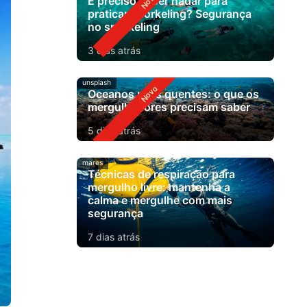
É preciso saber nadar para
praticar snorkeling? Segurança
no snorkeling
3 dias atrás
unsplash
Oceanos mais quentes: o que os
mergulhadores precisam saber
5 dias atrás
mares
Técnicas de respiração para
mergulho livre: mantenha a
calma e mergulhe com mais
segurança
7 dias atrás