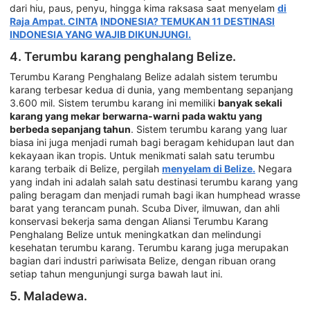
dari hiu, paus, penyu, hingga kima raksasa saat menyelam
di
Raja Ampat. CINTA
INDONESIA? TEMUKAN 11 DESTINASI
INDONESIA YANG WAJIB DIKUNJUNGI.
4. Terumbu karang penghalang Belize.
Terumbu Karang Penghalang Belize adalah sistem terumbu
karang terbesar kedua di dunia, yang membentang sepanjang
3.600 mil. Sistem terumbu karang ini memiliki
banyak sekali
karang yang mekar berwarna-warni pada waktu yang
berbeda sepanjang tahun
. Sistem terumbu karang yang luar
biasa ini juga menjadi rumah bagi beragam kehidupan laut dan
kekayaan ikan tropis. Untuk menikmati salah satu terumbu
karang terbaik di Belize, pergilah
menyelam di Belize.
Negara
yang indah ini adalah salah satu destinasi terumbu karang yang
paling beragam dan menjadi rumah bagi ikan humphead wrasse
barat yang terancam punah. Scuba Diver, ilmuwan, dan ahli
konservasi bekerja sama dengan Aliansi Terumbu Karang
Penghalang Belize untuk meningkatkan dan melindungi
kesehatan terumbu karang. Terumbu karang juga merupakan
bagian dari industri pariwisata Belize, dengan ribuan orang
setiap tahun mengunjungi surga bawah laut ini.
5. Maladewa.