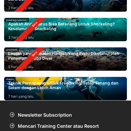
2 hari yang lalu
predragvuckovic
Apakah Anda Harus Bisa Berenang untuk Snorkeling?
Keselamatan Snorkeling
3 hari yang lalu
unsplash
Lautan yang Semakin Hangat: Yang Perlu Diketahui oleh
Penyelam Scuba Diver
5 hari yang lalu
mares
Teknik Pernapasan untuk Freediving: Tetap Tenang dan
Selam dengan Lebih Aman
7 hari yang lalu
Newsletter Subscription
Mencari Training Center atau Resort