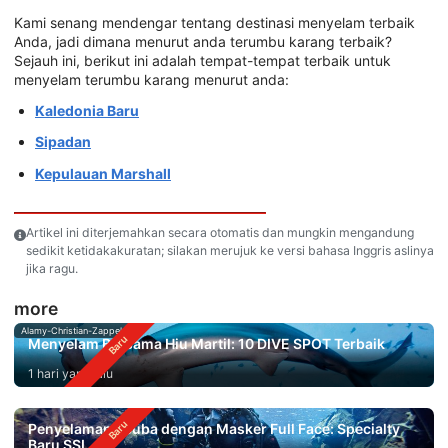
Kami senang mendengar tentang destinasi menyelam terbaik
Anda, jadi dimana menurut anda terumbu karang terbaik?
Sejauh ini, berikut ini adalah tempat-tempat terbaik untuk
menyelam terumbu karang menurut anda:
Kaledonia Baru
Sipadan
Kepulauan Marshall
Artikel ini diterjemahkan secara otomatis dan mungkin mengandung
sedikit ketidakakuratan; silakan merujuk ke versi bahasa Inggris aslinya
jika ragu.
more
Alamy-Christian-Zappel
Menyelam Bersama Hiu Martil: 10 DIVE SPOT Terbaik
1 hari yang lalu
Penyelaman Scuba dengan Masker Full Face: Specialty
Baru SSI