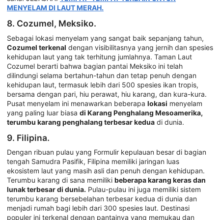
MENYELAM DI LAUT MERAH.
8. Cozumel, Meksiko.
Sebagai lokasi menyelam yang sangat baik sepanjang tahun,
Cozumel terkenal
dengan visibilitasnya yang jernih dan spesies
kehidupan laut yang tak terhitung jumlahnya. Taman Laut
Cozumel berarti bahwa bagian pantai Meksiko ini telah
dilindungi selama bertahun-tahun dan tetap penuh dengan
kehidupan laut, termasuk lebih dari 500 spesies ikan tropis,
bersama dengan pari, hiu perawat, hiu karang, dan kura-kura.
Pusat menyelam ini menawarkan beberapa
lokasi
menyelam
yang paling luar biasa
di Karang Penghalang Mesoamerika,
terumbu karang penghalang terbesar kedua
di dunia.
9. Filipina.
Dengan ribuan pulau yang Formulir kepulauan besar di bagian
tengah Samudra Pasifik, Filipina memiliki jaringan luas
ekosistem laut yang masih asli dan penuh dengan kehidupan.
Terumbu karang di sana memiliki
beberapa karang keras dan
lunak terbesar di dunia.
Pulau-pulau ini juga memiliki sistem
terumbu karang bersebelahan terbesar kedua di dunia dan
menjadi rumah bagi lebih dari 300 spesies laut. Destinasi
populer ini terkenal dengan pantainya yang memukau dan