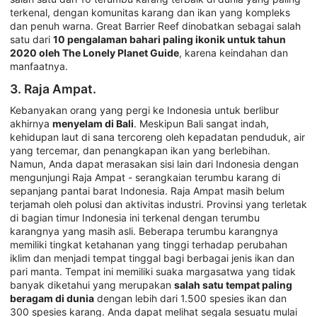
terkenal, dengan komunitas karang dan ikan yang kompleks
dan penuh warna. Great Barrier Reef dinobatkan sebagai salah
satu dari
10 pengalaman bahari paling ikonik untuk tahun
2020 oleh The Lonely Planet Guide
, karena keindahan dan
manfaatnya.
3. Raja Ampat.
Kebanyakan orang yang pergi ke Indonesia untuk berlibur
akhirnya
menyelam di Bali
. Meskipun Bali sangat indah,
kehidupan laut di sana tercoreng oleh kepadatan penduduk, air
yang tercemar, dan penangkapan ikan yang berlebihan.
Namun, Anda dapat merasakan sisi lain dari Indonesia dengan
mengunjungi Raja Ampat - serangkaian terumbu karang di
sepanjang pantai barat Indonesia. Raja Ampat masih belum
terjamah oleh polusi dan aktivitas industri. Provinsi yang terletak
di bagian timur Indonesia ini terkenal dengan terumbu
karangnya yang masih asli. Beberapa terumbu karangnya
memiliki tingkat ketahanan yang tinggi terhadap perubahan
iklim dan menjadi tempat tinggal bagi berbagai jenis ikan dan
pari manta. Tempat ini memiliki suaka margasatwa yang tidak
banyak diketahui yang merupakan
salah satu tempat paling
beragam di dunia
dengan lebih dari 1.500 spesies ikan dan
300 spesies karang. Anda dapat melihat segala sesuatu mulai