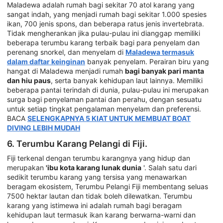
Maladewa adalah rumah bagi sekitar 70 atol karang yang
sangat indah, yang menjadi rumah bagi sekitar 1.000 spesies
ikan, 700 jenis spons, dan beberapa ratus jenis invertebrata.
Tidak mengherankan jika pulau-pulau ini dianggap memiliki
beberapa terumbu karang terbaik bagi para penyelam dan
perenang snorkel, dan menyelam di
Maladewa termasuk
dalam daftar keinginan
banyak penyelam. Perairan biru yang
hangat di Maladewa menjadi rumah
bagi banyak pari manta
dan hiu paus
, serta banyak kehidupan laut lainnya. Memiliki
beberapa pantai terindah di dunia, pulau-pulau ini merupakan
surga bagi penyelaman pantai dan perahu, dengan sesuatu
untuk setiap tingkat pengalaman menyelam dan preferensi.
BACA
SELENGKAPNYA 5 KIAT UNTUK MEMBUAT BOAT
DIVING LEBIH MUDAH
6. Terumbu Karang Pelangi di Fiji.
Fiji terkenal dengan terumbu karangnya yang hidup dan
merupakan
'ibu kota karang lunak dunia
'. Salah satu dari
sedikit terumbu karang yang tersisa yang menawarkan
beragam ekosistem, Terumbu Pelangi Fiji membentang seluas
7500 hektar lautan dan tidak boleh dilewatkan. Terumbu
karang yang istimewa ini adalah rumah bagi beragam
kehidupan laut termasuk ikan karang berwarna-warni dan