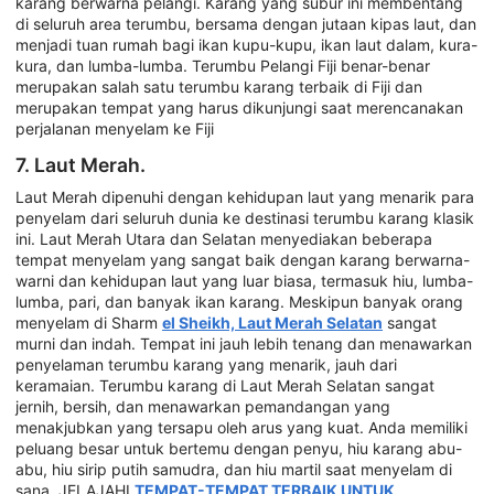
karang berwarna pelangi. Karang yang subur ini membentang
di seluruh area terumbu, bersama dengan jutaan kipas laut, dan
menjadi tuan rumah bagi ikan kupu-kupu, ikan laut dalam, kura-
kura, dan lumba-lumba. Terumbu Pelangi Fiji benar-benar
merupakan salah satu terumbu karang terbaik di Fiji dan
merupakan tempat yang harus dikunjungi saat merencanakan
perjalanan menyelam ke Fiji
7. Laut Merah.
Laut Merah dipenuhi dengan kehidupan laut yang menarik para
penyelam dari seluruh dunia ke destinasi terumbu karang klasik
ini. Laut Merah Utara dan Selatan menyediakan beberapa
tempat menyelam yang sangat baik dengan karang berwarna-
warni dan kehidupan laut yang luar biasa, termasuk hiu, lumba-
lumba, pari, dan banyak ikan karang. Meskipun banyak orang
menyelam di Sharm
el Sheikh, Laut Merah Selatan
sangat
murni dan indah. Tempat ini jauh lebih tenang dan menawarkan
penyelaman terumbu karang yang menarik, jauh dari
keramaian. Terumbu karang di Laut Merah Selatan sangat
jernih, bersih, dan menawarkan pemandangan yang
menakjubkan yang tersapu oleh arus yang kuat. Anda memiliki
peluang besar untuk bertemu dengan penyu, hiu karang abu-
abu, hiu sirip putih samudra, dan hiu martil saat menyelam di
sana. JELAJAHI
TEMPAT-TEMPAT TERBAIK UNTUK