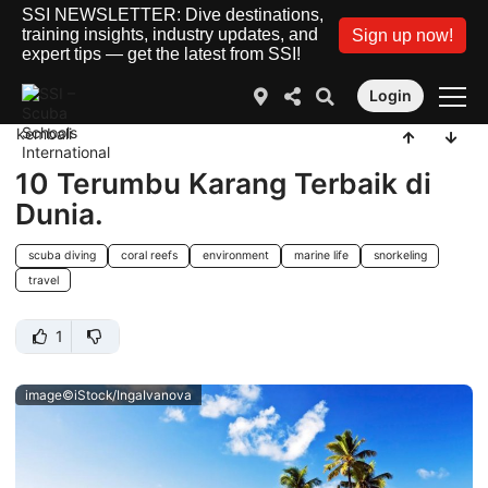
SSI NEWSLETTER: Dive destinations,
training insights, industry updates, and
Sign up now!
expert tips — get the latest from SSI!
Login
kembali
10 Terumbu Karang Terbaik di
Dunia.
scuba diving
coral reefs
environment
marine life
snorkeling
travel
1
image©iStock/IngaIvanova