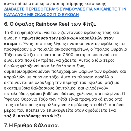
κάθε επίπεδο εμπειρίας και προτίμησης κατάδυσης.
ΔΙΑΒΑΣΤΕ ΠΕΡΙΣΣΟΤΕΡΑ: 5 ΣΥΜΒΟΥΛΕΣ ΓΙΑ ΝΑ ΚΑΝΕΤΕ ΤΗΝ
ΚΑΤΑΔΥΣΗ ΜΕ ΣΚΑΦΟΣ ΠΙΟ ΕΥΚΟΛΗ
6. Ο ύφαλος Rainbow Reef των Φίτζι.
Τα Φίτζι φημίζονται για τους ζωντανούς υφάλους τους και
είναι η «
πρωτεύουσα των μαλακών κοραλλιών στον
κόσμο
». Ένας από τους λίγους εναπομείναντες υφάλους που
προσφέρουν μια ποικιλία οικοσυστημάτων, ο Ύφαλος Ουράνιο
Τόξο των Φίτζι εκτείνεται σε 7.500 εκτάρια ωκεανού και
είναι κάτι που δεν πρέπει να χάσετε. Αυτός ο ιδιαίτερος
ύφαλος φιλοξενεί ποικίλη θαλάσσια ζωή,
συμπεριλαμβανομένων πολύχρωμων ψαριών των υφάλων και
κοραλλιών με ουράνιο τόξο. Αυτά τα πλούσια κοράλλια
εκτείνονται σε ολόκληρη την περιοχή του υφάλου, μαζί με
εκατομμύρια θαλάσσιους βεντάλιες, και φιλοξενούν
πεταλούδες, ψάρια βαθέων υδάτων, χελώνες και δελφίνια. Ο
Ύφαλος Ουράνιο Τόξο των Φίτζι είναι πραγματικά ένας από
τους καλύτερους κοραλλιογενείς υφάλους στα Φίτζι και ένα
μέρος που πρέπει να επισκεφθείτε όταν σχεδιάζετε ένα
ταξίδι κατάδυσης στα Φίτζι.
7. Η Ερυθρά Θάλασσα.