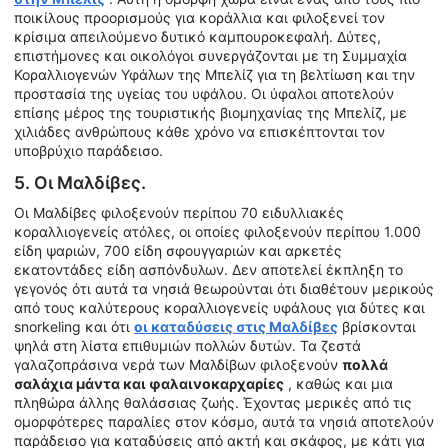
ποικίλους προορισμούς για κοράλλια και φιλοξενεί τον
κρίσιμα απειλούμενο δυτικό καμπουροκεφαλή. Δύτες,
επιστήμονες και οικολόγοι συνεργάζονται με τη Συμμαχία
Κοραλλιογενών Υφάλων της Μπελίζ για τη βελτίωση και την
προστασία της υγείας του υφάλου. Οι ύφαλοι αποτελούν
επίσης μέρος της τουριστικής βιομηχανίας της Μπελίζ, με
χιλιάδες ανθρώπους κάθε χρόνο να επισκέπτονται τον
υποβρύχιο παράδεισο.
5. Οι Μαλδίβες.
Οι Μαλδίβες φιλοξενούν περίπου 70 ειδυλλιακές
κοραλλιογενείς ατόλες, οι οποίες φιλοξενούν περίπου 1.000
είδη ψαριών, 700 είδη σφουγγαριών και αρκετές
εκατοντάδες είδη ασπόνδυλων. Δεν αποτελεί έκπληξη το
γεγονός ότι αυτά τα νησιά θεωρούνται ότι διαθέτουν μερικούς
από τους καλύτερους κοραλλιογενείς υφάλους για δύτες και
snorkeling και ότι
οι καταδύσεις στις Μαλδίβες
βρίσκονται
ψηλά στη λίστα επιθυμιών πολλών δυτών. Τα ζεστά
γαλαζοπράσινα νερά των Μαλδίβων φιλοξενούν
πολλά
σαλάχια μάντα και φαλαινοκαρχαρίες
, καθώς και μια
πληθώρα άλλης θαλάσσιας ζωής. Έχοντας μερικές από τις
ομορφότερες παραλίες στον κόσμο, αυτά τα νησιά αποτελούν
παράδεισο για καταδύσεις από ακτή και σκάφος, με κάτι για