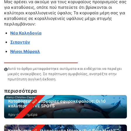
Μας αρέσει να ακούμε για τους κορυφαίους προορισμούς σας
για καταδύσεις, οπότε πού πιστεύετε ότι βρίσκονται οι
καλύτεροι κοραλλιογενείς ύφαλοι; Τα κορυφαία μέρη σας για
καταδύσεις σε κοραλλιογενείς υφάλους μέχρι στιγμής
περιλαμβάνουν:
Νέα Καληδονία
Σιπαντάν
Νήσοι Μάρσαλ
Αυτό το άρθρο μεταφράστηκε αυτόματα και ενδέχεται να περιέχει
μικρές ανακρίβειες. Σε περίπτωση αμφιβολίας, ανατρέξτε στην
πρωτότυπη αγγλική έκδοση.
περισσότερα
Alamy-Christian-Zappel
Καταδύσεις με καρχαρίες σφυροκέφαλους: Οι 10
καλύτερες DIVE SPOTS
πριν από 1 ημέρα
Καταδύσεις με Ολοπρόσωπη Μάσκα (Full Face Mask):