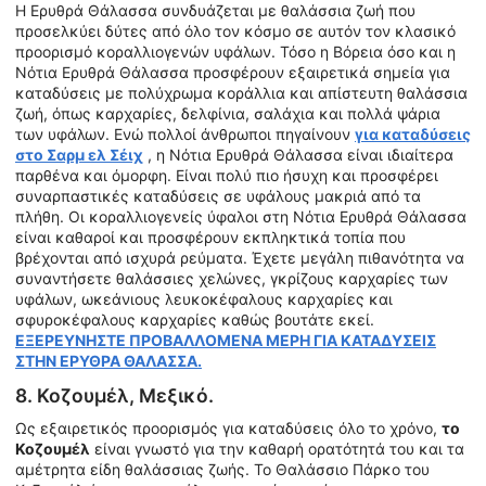
Η Ερυθρά Θάλασσα συνδυάζεται με θαλάσσια ζωή που
προσελκύει δύτες από όλο τον κόσμο σε αυτόν τον κλασικό
προορισμό κοραλλιογενών υφάλων. Τόσο η Βόρεια όσο και η
Νότια Ερυθρά Θάλασσα προσφέρουν εξαιρετικά σημεία για
καταδύσεις με πολύχρωμα κοράλλια και απίστευτη θαλάσσια
ζωή, όπως καρχαρίες, δελφίνια, σαλάχια και πολλά ψάρια
των υφάλων. Ενώ πολλοί άνθρωποι πηγαίνουν
για καταδύσεις
στο Σαρμ ελ Σέιχ
, η Νότια Ερυθρά Θάλασσα είναι ιδιαίτερα
παρθένα και όμορφη. Είναι πολύ πιο ήσυχη και προσφέρει
συναρπαστικές καταδύσεις σε υφάλους μακριά από τα
πλήθη. Οι κοραλλιογενείς ύφαλοι στη Νότια Ερυθρά Θάλασσα
είναι καθαροί και προσφέρουν εκπληκτικά τοπία που
βρέχονται από ισχυρά ρεύματα. Έχετε μεγάλη πιθανότητα να
συναντήσετε θαλάσσιες χελώνες, γκρίζους καρχαρίες των
υφάλων, ωκεάνιους λευκοκέφαλους καρχαρίες και
σφυροκέφαλους καρχαρίες καθώς βουτάτε εκεί.
ΕΞΕΡΕΥΝΗΣΤΕ ΠΡΟΒΑΛΛΟΜΕΝΑ ΜΕΡΗ ΓΙΑ ΚΑΤΑΔΥΣΕΙΣ
ΣΤΗΝ ΕΡΥΘΡΑ ΘΑΛΑΣΣΑ.
8. Κοζουμέλ, Μεξικό.
Ως εξαιρετικός προορισμός για καταδύσεις όλο το χρόνο,
το
Κοζουμέλ
είναι γνωστό για την καθαρή ορατότητά του και τα
αμέτρητα είδη θαλάσσιας ζωής. Το Θαλάσσιο Πάρκο του