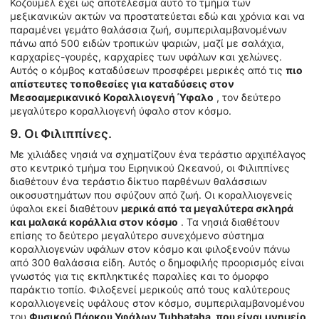
Κοζουμέλ έχει ως αποτέλεσμα αυτό το τμήμα των
μεξικανικών ακτών να προστατεύεται εδώ και χρόνια και να
παραμένει γεμάτο θαλάσσια ζωή, συμπεριλαμβανομένων
πάνω από 500 ειδών τροπικών ψαριών, μαζί με σαλάχια,
καρχαρίες-γουρές, καρχαρίες των υφάλων και χελώνες.
Αυτός ο κόμβος καταδύσεων προσφέρει μερικές από τις
πιο
απίστευτες τοποθεσίες για καταδύσεις στον
Μεσοαμερικανικό Κοραλλιογενή Ύφαλο
, τον δεύτερο
μεγαλύτερο κοραλλιογενή ύφαλο στον κόσμο.
9. Οι Φιλιππίνες.
Με χιλιάδες νησιά να σχηματίζουν ένα τεράστιο αρχιπέλαγος
στο κεντρικό τμήμα του Ειρηνικού Ωκεανού, οι Φιλιππίνες
διαθέτουν ένα τεράστιο δίκτυο παρθένων θαλάσσιων
οικοσυστημάτων που σφύζουν από ζωή. Οι κοραλλιογενείς
ύφαλοι εκεί διαθέτουν
μερικά από τα μεγαλύτερα σκληρά
και μαλακά κοράλλια στον κόσμο
. Τα νησιά διαθέτουν
επίσης το δεύτερο μεγαλύτερο συνεχόμενο σύστημα
κοραλλιογενών υφάλων στον κόσμο και φιλοξενούν πάνω
από 300 θαλάσσια είδη. Αυτός ο δημοφιλής προορισμός είναι
γνωστός για τις εκπληκτικές παραλίες και το όμορφο
παράκτιο τοπίο. Φιλοξενεί μερικούς από τους καλύτερους
κοραλλιογενείς υφάλους στον κόσμο, συμπεριλαμβανομένου
του
Φυσικού Πάρκου Υφάλων Tubbataha, που είναι μνημείο