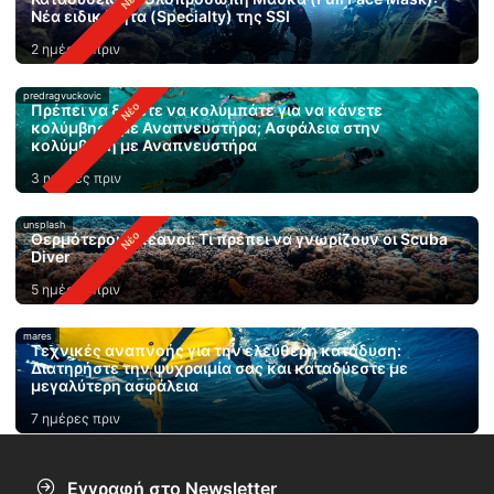
Νέα ειδικότητα (Specialty) της SSI
2 ημέρες πριν
predragvuckovic
Πρέπει να ξέρετε να κολυμπάτε για να κάνετε
κολύμβηση με Αναπνευστήρα; Ασφάλεια στην
κολύμβηση με Αναπνευστήρα
3 ημέρες πριν
unsplash
Θερμότεροι ωκεανοί: Τι πρέπει να γνωρίζουν οι Scuba
Diver
5 ημέρες πριν
mares
Τεχνικές αναπνοής για την ελεύθερη κατάδυση:
Διατηρήστε την ψυχραιμία σας και καταδύεστε με
μεγαλύτερη ασφάλεια
7 ημέρες πριν
Εγγραφή στο Newsletter