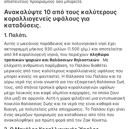
απίστευτους προορισμούς όσο μπορείτε.
Ανακαλύψτε 10 από τους καλύτερους
κοραλλιογενείς υφάλους για
καταδύσεις.
1. Παλάτι.
Αυτός ο ωκεάνιος παράδεισος και πολυνησιακό νησί έχει
ακτογραμμή μήκους 930 μιλίων (1.500 χλμ.) και αποτελείται
από 94 κοραλλιογενή νησιά, που περιέχουν
πληθώρα
τροπικών ψαριών και θαλάσσιων θηλαστικών
. Με
ελάχιστη ανθρώπινη παρέμβαση, το Παλάου διαθέτει
μερικούς από τους καλύτερους κοραλλιογενείς υφάλους που
μπορεί κανείς να φανταστεί. Η Θάλασσα του Παλάου και τα
γύρω νερά της είναι γνωστά για την εξαιρετική θαλάσσια ζωή
τους, από σπάνια τροπικά ψάρια κοραλλιογενών υφάλων
μέχρι λευκούς και καφέ αλμπίνο καρχαρίες, τα οποία ζουν
όλα μαζί σε αρμονία. Αυτή η χώρα φιλοξενεί μια εντυπωσιακή
ποικιλία θαλάσσιας ζωής και τα νερά της είναι καθαρά και
διαυγή, με πολυτελείς μπλε αποχρώσεις. Το Παλάου έχει γίνει
ένας ακμάζων προορισμός για καταδύσεις από τότε που
ανακαλύφθηκε για πρώτη φορά από τον Ζακ Κουστώ.