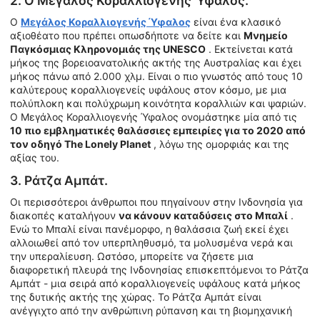
2. Ο Μεγάλος Κοραλλιογενής Ύφαλος.
Ο
Μεγάλος Κοραλλιογενής Ύφαλος
είναι ένα κλασικό
αξιοθέατο που πρέπει οπωσδήποτε να δείτε και
Μνημείο
Παγκόσμιας Κληρονομιάς της UNESCO
. Εκτείνεται κατά
μήκος της βορειοανατολικής ακτής της Αυστραλίας και έχει
μήκος πάνω από 2.000 χλμ. Είναι ο πιο γνωστός από τους 10
καλύτερους κοραλλιογενείς υφάλους στον κόσμο, με μια
πολύπλοκη και πολύχρωμη κοινότητα κοραλλιών και ψαριών.
Ο Μεγάλος Κοραλλιογενής Ύφαλος ονομάστηκε μία από τις
10 πιο εμβληματικές θαλάσσιες εμπειρίες για το 2020 από
τον οδηγό The Lonely Planet
, λόγω της ομορφιάς και της
αξίας του.
3. Ράτζα Αμπάτ.
Οι περισσότεροι άνθρωποι που πηγαίνουν στην Ινδονησία για
διακοπές καταλήγουν
να κάνουν καταδύσεις στο Μπαλί
.
Ενώ το Μπαλί είναι πανέμορφο, η θαλάσσια ζωή εκεί έχει
αλλοιωθεί από τον υπερπληθυσμό, τα μολυσμένα νερά και
την υπεραλίευση. Ωστόσο, μπορείτε να ζήσετε μια
διαφορετική πλευρά της Ινδονησίας επισκεπτόμενοι το Ράτζα
Αμπάτ - μια σειρά από κοραλλιογενείς υφάλους κατά μήκος
της δυτικής ακτής της χώρας. Το Ράτζα Αμπάτ είναι
ανέγγιχτο από την ανθρώπινη ρύπανση και τη βιομηχανική