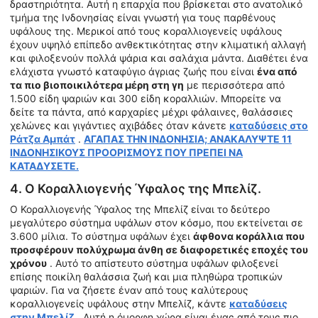
δραστηριότητα. Αυτή η επαρχία που βρίσκεται στο ανατολικό
τμήμα της Ινδονησίας είναι γνωστή για τους παρθένους
υφάλους της. Μερικοί από τους κοραλλιογενείς υφάλους
έχουν υψηλό επίπεδο ανθεκτικότητας στην κλιματική αλλαγή
και φιλοξενούν πολλά ψάρια και σαλάχια μάντα. Διαθέτει ένα
ελάχιστα γνωστό καταφύγιο άγριας ζωής που είναι
ένα από
τα πιο βιοποικιλότερα μέρη στη γη
με περισσότερα από
1.500 είδη ψαριών και 300 είδη κοραλλιών. Μπορείτε να
δείτε τα πάντα, από καρχαρίες μέχρι φάλαινες, θαλάσσιες
χελώνες και γιγάντιες αχιβάδες όταν κάνετε
καταδύσεις στο
Ράτζα Αμπάτ
.
ΑΓΑΠΑΣ ΤΗΝ ΙΝΔΟΝΗΣΙΑ; ΑΝΑΚΑΛΥΨΤΕ 11
ΙΝΔΟΝΗΣΙΚΟΥΣ ΠΡΟΟΡΙΣΜΟΥΣ ΠΟΥ ΠΡΕΠΕΙ ΝΑ
ΚΑΤΑΔΥΣΕΤΕ.
4. Ο Κοραλλιογενής Ύφαλος της Μπελίζ.
Ο Κοραλλιογενής Ύφαλος της Μπελίζ είναι το δεύτερο
μεγαλύτερο σύστημα υφάλων στον κόσμο, που εκτείνεται σε
3.600 μίλια. Το σύστημα υφάλων έχει
άφθονα κοράλλια που
προσφέρουν πολύχρωμα άνθη σε διαφορετικές εποχές του
χρόνου
. Αυτό το απίστευτο σύστημα υφάλων φιλοξενεί
επίσης ποικίλη θαλάσσια ζωή και μια πληθώρα τροπικών
ψαριών. Για να ζήσετε έναν από τους καλύτερους
κοραλλιογενείς υφάλους στην Μπελίζ, κάντε
καταδύσεις
στην Μπελίζ
. Αυτή η όμορφη χώρα είναι ένας από τους πιο