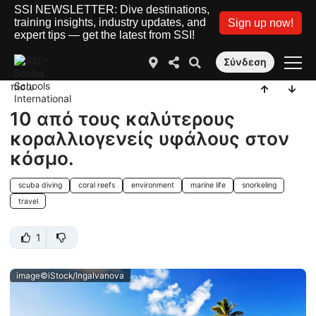
SSI NEWSLETTER: Dive destinations,
training insights, industry updates, and
Sign up now!
expert tips — get the latest from SSI!
Σύνδεση
πίσω
10 από τους καλύτερους
κοραλλιογενείς υφάλους στον
κόσμο.
scuba diving
coral reefs
environment
marine life
snorkeling
travel
1
image©iStock/IngaIvanova