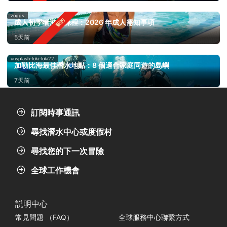
zoggs
成人初學者游泳課程：2026 年成人需知事項
5天前
unsplash-loki-loki22
加勒比海最佳潛水地點：8 個適合家庭同遊的島嶼
7天前
訂閱時事通訊
尋找潛水中心或度假村
尋找您的下一次冒險
全球工作機會
説明中心
常見問題 （FAQ）
全球服務中心聯繫方式