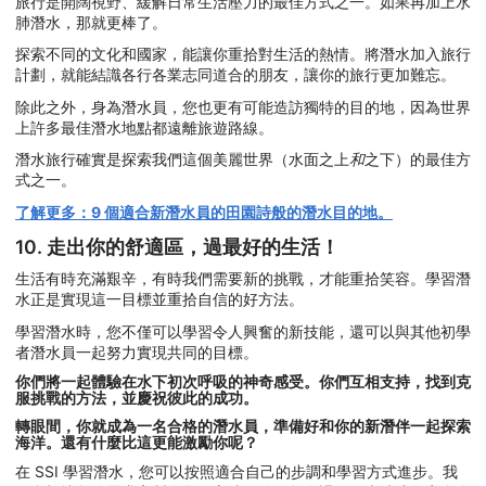
旅行是開闊視野、緩解日常生活壓力的最佳方式之一。如果再加上水
肺潛水，那就更棒了。
探索不同的文化和國家，能讓你重拾對生活的熱情。將潛水加入旅行
計劃，就能結識各行各業志同道合的朋友，讓你的旅行更加難忘。
除此之外，身為潛水員，您也更有可能造訪獨特的目的地，因為世界
上許多最佳潛水地點都遠離旅遊路線。
潛水旅行確實是探索我們這個美麗世界（水面之上
和
之下）的最佳方
式之一。
了解更多：9 個適合新潛水員的田園詩般的潛水目的地。
10. 走出你的舒適區，過最好的生活！
生活有時充滿艱辛，有時我們需要新的挑戰，才能重拾笑容。學習潛
水正是實現這一目標並重拾自信的好方法。
學習潛水時，您不僅可以學習令人興奮的新技能，還可以與其他初學
者潛水員一起努力實現共同的目標。
你們將一起體驗在水下初次呼吸的神奇感受。你們互相支持，找到克
服挑戰的方法，並慶祝彼此的成功。
轉眼間，你就成為一名合格的潛水員，準備好和你的新潛伴一起探索
海洋。還有什麼比這更能激勵你呢？
在 SSI 學習潛水，您可以按照適合自己的步調和學習方式進步。我