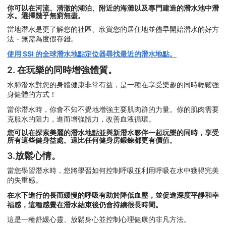
你可以在河流、清澈的湖泊、附近的海灘以及專門建造的潛水池中潛
水。選擇幾乎無窮無盡。
當地潛水是更了解您的社區、欣賞您的居住地並儘早開始潛水的好方
法 - 無需為度假存錢。
使用 SSI 的全球潛水地點定位器尋找最近的潛水地點。
2. 在玩樂的同時增強體質。
水肺潛水對您的身體健康非常有益，是一種在享受樂趣的同時輕鬆強
身健體的方式！
當你潛水時，你會不知不覺地增強主要肌肉群的力量。你的肌肉需要
克服水的阻力，進而增強體力，改善血液循環。
您可以在探索美麗的潛水地點並與新潛水夥伴一起玩樂的同時，享受
所有這些健身益處。這比任何健身房鍛鍊都更有價值。
3.放鬆心情。
當您學習潛水時，您將學習如何控制呼吸並利用呼吸在水中獲得完美
的失重感。
在水下進行的長而緩慢的呼吸有助於降低血壓，並促進深度平靜和幸
福感，這種感覺在潛水結束後仍會持續很長時間。
這是一種舒緩心靈、放鬆身心並控制心理健康的非凡方法。