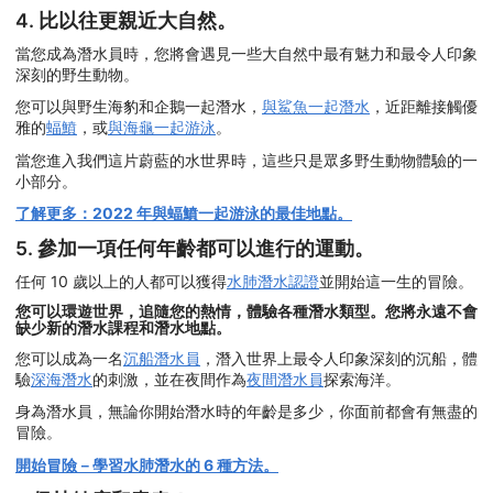
4. 比以往更親近大自然。
當您成為潛水員時，您將會遇見一些大自然中最有魅力和最令人印象
深刻的野生動物。
您可以與野生海豹和企鵝一起潛水，
與鯊魚一起潛水
，近距離接觸優
雅的
蝠鱝
，或
與海龜一起游泳
。
當您進入我們這片蔚藍的水世界時，這些只是眾多野生動物體驗的一
小部分。
了解更多：2022 年與蝠鱝一起游泳的最佳地點。
5. 參加一項任何年齡都可以進行的運動。
任何 10 歲以上的人都可以獲得
水肺潛水認證
並開始這一生的冒險。
您可以環遊世界，追隨您的熱情，體驗各種潛水類型。您將永遠不會
缺少新的潛水課程和潛水地點。
您可以成為一名
沉船潛水員
，潛入世界上最令人印象深刻的沉船，體
驗
深海潛水
的刺激，並在夜間作為
夜間潛水員
探索海洋。
身為潛水員，無論你開始潛水時的年齡是多少，你面前都會有無盡的
冒險。
開始冒險－學習水肺潛水的 6 種方法。