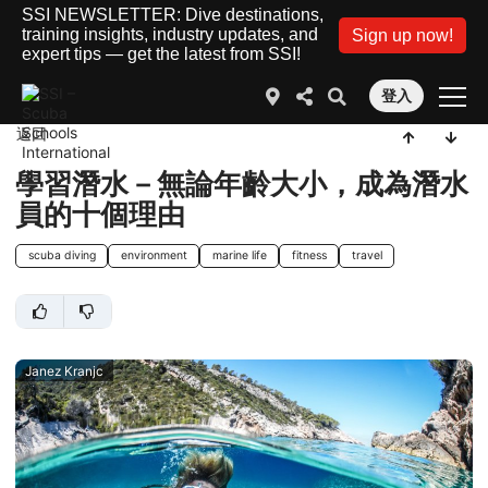
SSI NEWSLETTER: Dive destinations,
training insights, industry updates, and
Sign up now!
expert tips — get the latest from SSI!
登入
返回
學習潛水－無論年齡大小，成為潛水
員的十個理由
scuba diving
environment
marine life
fitness
travel
Janez Kranjc