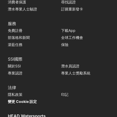
消費者保護
尋找認證
潛水專業人士驗證
訂購重新發卡
服務
免費註冊
下載App
部落格和新聞
全球工作機會
湛藍任務
保險
SSI國際
關於SSI
潛水員認證
專業認證
專業人士獎勵系統
法律
隱私政策
印記
變更 Cookie 設定
HEAD Watersports