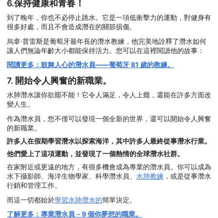
6.保持健康和青春！
到了晚年，你也不必停止跳水。它是一項低衝擊力的運動，對健身有
很多好處，而且不會造成潛在的關節損傷。
烏韋·普雷斯是葡萄牙最年長的潛水教練，他完美地詮釋了潛水如何
讓人們無論年齡大小都能保持活力。您可以在這裡閱讀他的故事：
閱讀更多：鼓舞人心的潛水員——葡萄牙 81 歲的教練。
7. 開始令人興奮的新職業。
水肺潛水讓你欲罷不能！它令人滿足，令人上癮，還能在許多方面改
變人生。
作為潛水員，您不僅可以發現一個全新的世界，還可以開始令人興奮
的新職業。
許多人在假期學習潛水以探索海洋，其中許多人最終從事潛水行業。
他們愛上了這項運動，並發現了一個熱情的全球潛水社群。
在家附近或更遠的地方，有很多機會成為專業的潛水員。你可以成為
水下攝影師、海洋生物學家、科學潛水員、
水肺教練
，或是從事潛水
行銷和管理工作。
而這一切都始於
學習水肺潛水的
簡單決定。
了解更多：專業潛水員－9 個你夢想的職業。