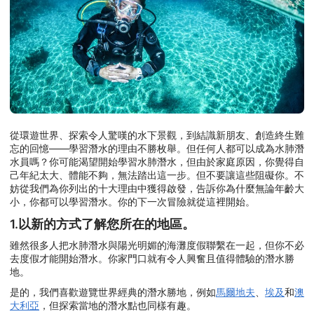
從環遊世界、探索令人驚嘆的水下景觀，到結識新朋友、創造終生難
忘的回憶——學習潛水的理由不勝枚舉。但任何人都可以成為水肺潛
水員嗎？你可能渴望開始學習水肺潛水，但由於家庭原因，你覺得自
己年紀太大、體能不夠，無法踏出這一步。但不要讓這些阻礙你。不
妨從我們為你列出的十大理由中獲得啟發，告訴你為什麼無論年齡大
小，你都可以學習潛水。你的下一次冒險就從這裡開始。
1.以新的方式了解您所在的地區。
雖然很多人把水肺潛水與陽光明媚的海灘度假聯繫在一起，但你不必
去度假才能開始潛水。你家門口就有令人興奮且值得體驗的潛水勝
地。
是的，我們喜歡遊覽世界經典的潛水勝地，例如
馬爾地夫
、
埃及
和
澳
大利亞
，但探索當地的潛水點也同樣有趣。