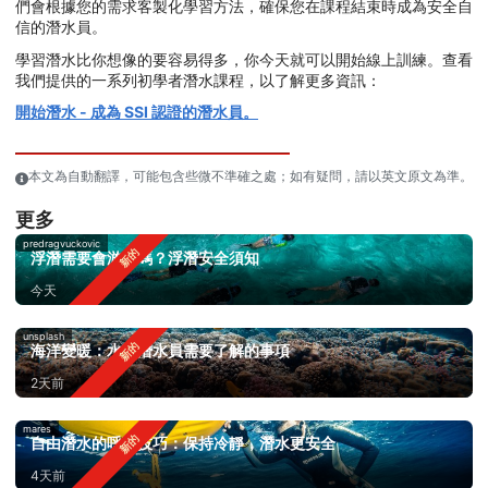
們會根據您的需求客製化學習方法，確保您在課程結束時成為安全自
信的潛水員。
學習潛水比你想像的要容易得多，你今天就可以開始線上訓練。查看
我們提供的一系列初學者潛水課程，以了解更多資訊：
開始潛水 - 成為 SSI 認證的潛水員。
本文為自動翻譯，可能包含些微不準確之處；如有疑問，請以英文原文為準。
更多
predragvuckovic
浮潛需要會游泳嗎？浮潛安全須知
今天
unsplash
海洋變暖：水肺潛水員需要了解的事項
2天前
mares
自由潛水的呼吸技巧：保持冷靜，潛水更安全
4天前