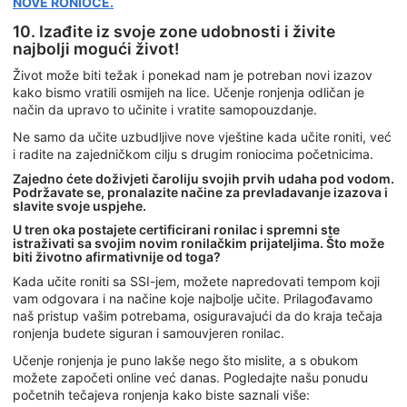
NOVE RONIOCE.
10. Izađite iz svoje zone udobnosti i živite
najbolji mogući život!
Život može biti težak i ponekad nam je potreban novi izazov
kako bismo vratili osmijeh na lice. Učenje ronjenja odličan je
način da upravo to učinite i vratite samopouzdanje.
Ne samo da učite uzbudljive nove vještine kada učite roniti, već
i radite na zajedničkom cilju s drugim roniocima početnicima.
Zajedno ćete doživjeti čaroliju svojih prvih udaha pod vodom.
Podržavate se, pronalazite načine za prevladavanje izazova i
slavite svoje uspjehe.
U tren oka postajete certificirani ronilac i spremni ste
istraživati sa svojim novim ronilačkim prijateljima. Što može
biti životno afirmativnije od toga?
Kada učite roniti sa SSI-jem, možete napredovati tempom koji
vam odgovara i na načine koje najbolje učite. Prilagođavamo
naš pristup vašim potrebama, osiguravajući da do kraja tečaja
ronjenja budete siguran i samouvjeren ronilac.
Učenje ronjenja je puno lakše nego što mislite, a s obukom
možete započeti online već danas. Pogledajte našu ponudu
početnih tečajeva ronjenja kako biste saznali više: