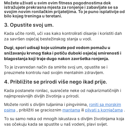
Možete uživati u svim ovim fitness pogodnostima dok
istražujete prekrasna mjesta za ronjenje i zabavljate se sa
svojim novim ronilačkim prijateljima. To je puno isplativije od
bilo kojeg treninga u teretani.
3. Opustite svoj um.
Kada učite roniti, uči vas kako kontrolirati disanje i koristiti dah
za savršen osjećaj bestežinskog stanja u vodi.
Dugi, spori udisaji koje uzimate pod vodom pomažu u
snižavanju krvnog tlaka i potiču duboki osjećaj smirenosti i
blagostanja koji traje dugo nakon završetka ronjenja.
To je izvanredan način da smirite svoj um, opustite se i
preuzmete kontrolu nad svojim mentalnim zdravljem.
4. Približite se prirodi više nego ikad prije.
Kada postanete ronilac, susrećete neke od najkarizmatičnijih i
najimpresivnijih divljih životinja u prirodi.
Možete roniti s divljim tuljanima i pingvinima,
roniti sa morskim
psima
, približiti se gracioznim
mantama
ili
plivati s kornjačama
.
To su samo neka od mnogih iskustava s divljim životinjama koja
vas očekuju kada se spustite u naš vodeni, plavi svijet.