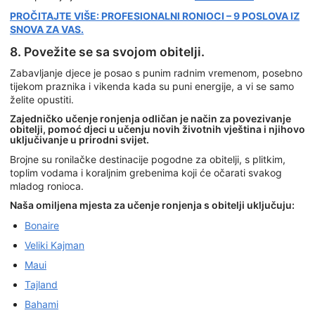
PROČITAJTE VIŠE: PROFESIONALNI RONIOCI – 9 POSLOVA IZ
SNOVA ZA VAS.
8. Povežite se sa svojom obitelji.
Zabavljanje djece je posao s punim radnim vremenom, posebno
tijekom praznika i vikenda kada su puni energije, a vi se samo
želite opustiti.
Zajedničko učenje ronjenja odličan je način za povezivanje
obitelji, pomoć djeci u učenju novih životnih vještina i njihovo
uključivanje u prirodni svijet.
Brojne su ronilačke destinacije pogodne za obitelji, s plitkim,
toplim vodama i koraljnim grebenima koji će očarati svakog
mladog ronioca.
Naša omiljena mjesta za učenje ronjenja s obitelji uključuju:
Bonaire
Veliki Kajman
Maui
Tajland
Bahami