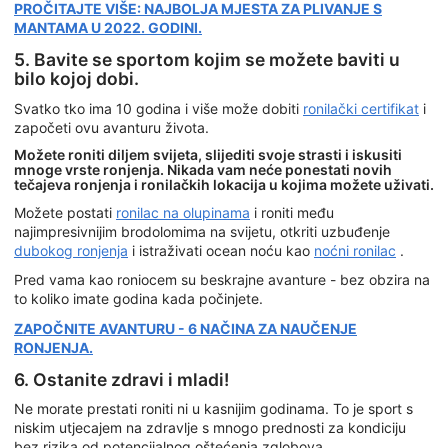
PROČITAJTE VIŠE: NAJBOLJA MJESTA ZA PLIVANJE S
MANTAMA U 2022. GODINI.
5. Bavite se sportom kojim se možete baviti u
bilo kojoj dobi.
Svatko tko ima 10 godina i više može dobiti
ronilački certifikat
i
započeti ovu avanturu života.
Možete roniti diljem svijeta, slijediti svoje strasti i iskusiti
mnoge vrste ronjenja. Nikada vam neće ponestati novih
tečajeva ronjenja i ronilačkih lokacija u kojima možete uživati.
Možete postati
ronilac na olupinama
i roniti među
najimpresivnijim brodolomima na svijetu, otkriti uzbuđenje
dubokog ronjenja
i istraživati ocean noću kao
noćni ronilac
.
Pred vama kao roniocem su beskrajne avanture - bez obzira na
to koliko imate godina kada počinjete.
ZAPOČNITE AVANTURU - 6 NAČINA ZA NAUČENJE
RONJENJA.
6. Ostanite zdravi i mladi!
Ne morate prestati roniti ni u kasnijim godinama. To je sport s
niskim utjecajem na zdravlje s mnogo prednosti za kondiciju
bez rizika od potencijalnog oštećenja zglobova.