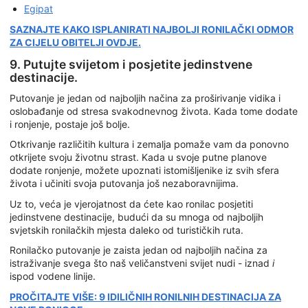
Egipat
SAZNAJTE KAKO ISPLANIRATI NAJBOLJI RONILAČKI ODMOR
ZA CIJELU OBITELJI OVDJE.
9. Putujte svijetom i posjetite jedinstvene
destinacije.
Putovanje je jedan od najboljih načina za proširivanje vidika i
oslobađanje od stresa svakodnevnog života. Kada tome dodate
i ronjenje, postaje još bolje.
Otkrivanje različitih kultura i zemalja pomaže vam da ponovno
otkrijete svoju životnu strast. Kada u svoje putne planove
dodate ronjenje, možete upoznati istomišljenike iz svih sfera
života i učiniti svoja putovanja još nezaboravnijima.
Uz to, veća je vjerojatnost da ćete kao ronilac posjetiti
jedinstvene destinacije, budući da su mnoga od najboljih
svjetskih ronilačkih mjesta daleko od turističkih ruta.
Ronilačko putovanje je zaista jedan od najboljih načina za
istraživanje svega što naš veličanstveni svijet nudi - iznad
i
ispod vodene linije.
PROČITAJTE VIŠE: 9 IDILIČNIH RONILNIH DESTINACIJA ZA