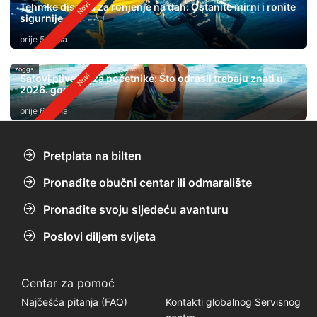
Tehnike disanja za ronjenje na dah: Ostanite mirni i ronite
sigurnije
prije 5 dana
zoggs
Satovi plivanja za početnike: Što odrasli trebaju znati u
2026. godini
prije 6 dana
Pretplata na bilten
Pronađite obučni centar ili odmaralište
Pronađite svoju sljedeću avanturu
Poslovi diljem svijeta
Centar za pomoć
Najčešća pitanja (FAQ)
Kontakti globalnog Servisnog