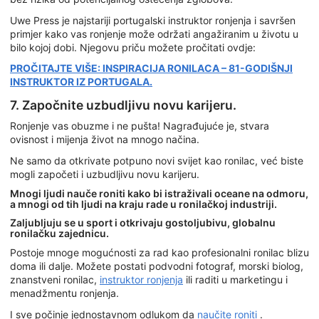
Uwe Press je najstariji portugalski instruktor ronjenja i savršen
primjer kako vas ronjenje može održati angažiranim u životu u
bilo kojoj dobi. Njegovu priču možete pročitati ovdje:
PROČITAJTE VIŠE: INSPIRACIJA RONILACA – 81-GODIŠNJI
INSTRUKTOR IZ PORTUGALA.
7. Započnite uzbudljivu novu karijeru.
Ronjenje vas obuzme i ne pušta! Nagrađujuće je, stvara
ovisnost i mijenja život na mnogo načina.
Ne samo da otkrivate potpuno novi svijet kao ronilac, već biste
mogli započeti i uzbudljivu novu karijeru.
Mnogi ljudi nauče roniti kako bi istraživali oceane na odmoru,
a mnogi od tih ljudi na kraju rade u ronilačkoj industriji.
Zaljubljuju se u sport i otkrivaju gostoljubivu, globalnu
ronilačku zajednicu.
Postoje mnoge mogućnosti za rad kao profesionalni ronilac blizu
doma ili dalje. Možete postati podvodni fotograf, morski biolog,
znanstveni ronilac,
instruktor ronjenja
ili raditi u marketingu i
menadžmentu ronjenja.
I sve počinje jednostavnom odlukom da
naučite roniti
.