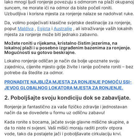
Iako mnogi ljudi ronjenje povezuju s odmorom na plaži okupanoj
suncem, ne morate ići na odmor da biste počeli roniti.
Uzbudljiva i korisna mjesta za ronjenje nalaze se nadohvat ruke.
Da, volimo posjećivati klasične svjetske destinacije za ronjenje,
poput
Maldiva
,
Egipta
i
Australije
, ali istraživanje vaših lokalnih
mjesta za ronjenje može biti jednako zabavno.
Možete roniti u rijekama, kristalno čistim jezerima, na
lokalnoj plaži i u posebno izgrađenim bazenima za ronjenje.
Mogućnosti su gotovo beskrajne.
Lokalno ronjenje odličan je način da bolje upoznate svoju
zajednicu, cijenite mjesto gdje živite i ranije počnete roniti – bez
potrebe da štedite za odmor.
PRONAĐITE NAJBLIŽA MJESTA ZA RONJENJE POMOĆU SSI-
JEVOG GLOBALNOG LOKATORA MJESTA ZA RONJENJE.
2. Poboljšajte svoju kondiciju dok se zabavljate.
Ronjenje je fantastično za vaše fizičko zdravlje i jednostavan
način da se dovedete u formu uz odličnu zabavu!
Kada ronite s bocama, jačate svoje glavne mišićne skupine, a
da to niste ni svjesni. Vaši mišići moraju raditi protiv otpora
vode, tako da postajete jači i poboljšavate cirkulaciju krvi.