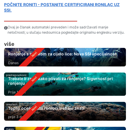
POČNITE RONITI - POSTANITE CERTIFICIRANI RONILAC UZ
SSI.
Ovaj je članak automatski preveden i može sadržavati manje
netočnosti; u slučaju nedoumica pogledajte originalnu englesku verziju.
više
Ronjenje s maskom za cijelo lice: Nova SSI specijalnost
Danas
predragvuckovic
Trebate li znati kako plivati ​​za ronjenje? Sigurnost pri
ronjenju
Prije 1 dan
unsplash
Topliji oceani: Što ronioci trebaju znati
prije 3 dana
mares