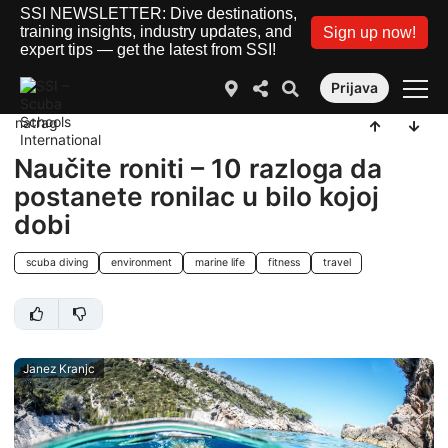
SSI NEWSLETTER: Dive destinations,
training insights, industry updates, and
Sign up now!
expert tips — get the latest from SSI!
Prijava
natrag
Naučite roniti – 10 razloga da
postanete ronilac u bilo kojoj
dobi
scuba diving
environment
marine life
fitness
travel
Janez Kranjc