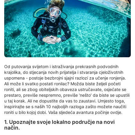
Od putovanja svijetom i istraživanja prekrasnih podvodnih
krajolika, do stjecanja novih prijatelja i stvaranja cjeloživotnih
uspomena - postoje bezbrojni sjajni razlozi za učenje ronjenja.
Ali može li svatko postati ronilac? Možda biste željeli početi
roniti, ali se zbog obiteljskih obaveza ustručavate, osjećate se
prestaro, previše nespremno, previše 'nešto' da biste se upustili
u taj korak. Ali ne dopustite da vas to zaustavi. Umjesto toga,
inspirirajte se s naših 10 najboljih razloga zašto možete naučiti
roniti u bilo kojoj dobi. Vaša sljedeća avantura počinje ovdje.
1. Upoznajte svoje lokalno područje na novi
način.