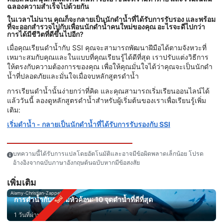
ฉลองความสำเร็จไปด้วยกัน
ในเวลาไม่นาน คุณก็จะกลายเป็นนักดำน้ำที่ได้รับการรับรอง และพร้อม
ที่จะออกสำรวจไปกับเพื่อนนักดำน้ำคนใหม่ของคุณ อะไรจะดีไปกว่า
การได้มีชีวิตที่ดีขึ้นไปอีก?
เมื่อคุณเรียนดำน้ำกับ SSI คุณจะสามารถพัฒนาฝีมือได้ตามจังหวะที่
เหมาะสมกับคุณและในแบบที่คุณเรียนรู้ได้ดีที่สุด เราปรับแต่งวิธีการ
ให้ตรงกับความต้องการของคุณ เพื่อให้คุณมั่นใจได้ว่าคุณจะเป็นนักดำ
น้ำที่ปลอดภัยและมั่นใจเมื่อจบหลักสูตรดำน้ำ
การเรียนดำน้ำนั้นง่ายกว่าที่คิด และคุณสามารถเริ่มเรียนออนไลน์ได้
แล้ววันนี้ ลองดูหลักสูตรดำน้ำสำหรับผู้เริ่มต้นของเราเพื่อเรียนรู้เพิ่ม
เติม:
เริ่มดำน้ำ - กลายเป็นนักดำน้ำที่ได้รับการรับรองกับ SSI
บทความนี้ได้รับการแปลโดยอัตโนมัติและอาจมีข้อผิดพลาดเล็กน้อย โปรด
อ้างอิงจากฉบับภาษาอังกฤษต้นฉบับหากมีข้อสงสัย
เพิ่มเติม
Alamy-Christian-Zappel
การดำน้ำกับฉลามหัวค้อน: 10 จุดดำน้ำที่ดีที่สุด
1 วันที่ผ่านมา