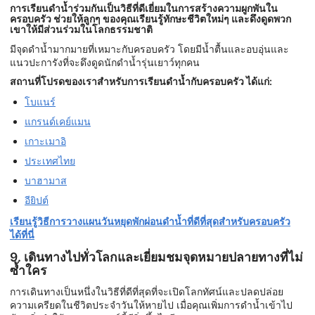
การเรียนดำน้ำร่วมกันเป็นวิธีที่ดีเยี่ยมในการสร้างความผูกพันใน
ครอบครัว ช่วยให้ลูกๆ ของคุณเรียนรู้ทักษะชีวิตใหม่ๆ และดึงดูดพวก
เขาให้มีส่วนร่วมในโลกธรรมชาติ
มีจุดดำน้ำมากมายที่เหมาะกับครอบครัว โดยมีน้ำตื้นและอบอุ่นและ
แนวปะการังที่จะดึงดูดนักดำน้ำรุ่นเยาว์ทุกคน
สถานที่โปรดของเราสำหรับการเรียนดำน้ำกับครอบครัว ได้แก่:
โบแนร์
แกรนด์เคย์แมน
เกาะเมาอิ
ประเทศไทย
บาฮามาส
อียิปต์
เรียนรู้วิธีการวางแผนวันหยุดพักผ่อนดำน้ำที่ดีที่สุดสำหรับครอบครัว
ได้ที่นี่
9. เดินทางไปทั่วโลกและเยี่ยมชมจุดหมายปลายทางที่ไม่
ซ้ำใคร
การเดินทางเป็นหนึ่งในวิธีที่ดีที่สุดที่จะเปิดโลกทัศน์และปลดปล่อย
ความเครียดในชีวิตประจำวันให้หายไป เมื่อคุณเพิ่มการดำน้ำเข้าไป