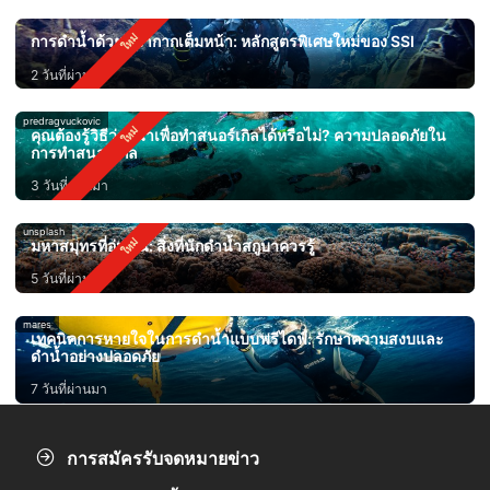
การดำน้ำด้วยหน้ากากเต็มหน้า: หลักสูตรพิเศษใหม่ของ SSI
2 วันที่ผ่านมา
predragvuckovic
คุณต้องรู้วิธีว่ายน้ำเพื่อทำสนอร์เกิลได้หรือไม่? ความปลอดภัยใน
การทำสนอร์เกิล
3 วันที่ผ่านมา
unsplash
มหาสมุทรที่อุ่นขึ้น: สิ่งที่นักดำน้ำสกูบาควรรู้
5 วันที่ผ่านมา
mares
เทคนิคการหายใจในการดำน้ำแบบฟรีไดฟ์: รักษาความสงบและ
ดำน้ำอย่างปลอดภัย
7 วันที่ผ่านมา
การสมัครรับจดหมายข่าว