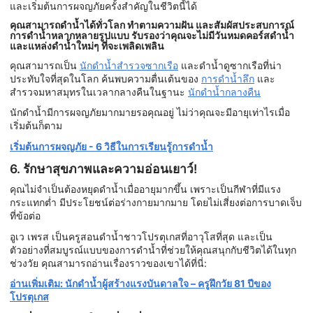
และเริ่มต้นการผจญภัยครั้งสำคัญในชีวิตนี้ได้
คุณสามารถดำน้ำได้ทั่วโลก ทำตามความฝัน และสัมผัสประสบการณ์
การดำน้ำหลากหลายรูปแบบ รับรองว่าคุณจะไม่มีวันหมดคอร์สดำน้ำ
และแหล่งดำน้ำใหม่ๆ ที่จะเพลิดเพลิน
คุณสามารถเป็น
นักดำน้ำสำรวจซากเรือ
และดำน้ำดูซากเรือที่น่า
ประทับใจที่สุดในโลก ค้นพบความตื่นเต้นของ
การดำน้ำลึก
และ
สำรวจมหาสมุทรในเวลากลางคืนในฐานะ
นักดำน้ำกลางคืน
นักดำน้ำมีการผจญภัยมากมายรอคุณอยู่ ไม่ว่าคุณจะมีอายุเท่าไรเมื่อ
เริ่มต้นก็ตาม
เริ่มต้นการผจญภัย - 6 วิธีในการเรียนรู้การดำน้ำ
6. รักษาสุขภาพและความอ่อนเยาว์!
คุณไม่จำเป็นต้องหยุดดำน้ำเมื่ออายุมากขึ้น เพราะเป็นกีฬาที่มีแรง
กระแทกต่ำ มีประโยชน์ต่อร่างกายมากมาย โดยไม่เสี่ยงต่อการบาดเจ็บ
ที่ข้อต่อ
อูเว เพรส เป็นครูสอนดำน้ำชาวโปรตุเกสที่อาวุโสที่สุด และเป็น
ตัวอย่างที่สมบูรณ์แบบของการดำน้ำที่ช่วยให้คุณสนุกกับชีวิตได้ในทุก
ช่วงวัย คุณสามารถอ่านเรื่องราวของเขาได้ที่นี่:
อ่านเพิ่มเติม: นักดำน้ำผู้สร้างแรงบันดาลใจ – ครูฝึกวัย 81 ปีของ
โปรตุเกส