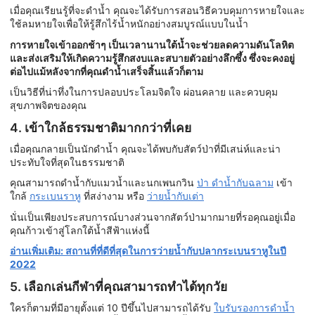
เมื่อคุณเรียนรู้ที่จะดำน้ำ คุณจะได้รับการสอนวิธีควบคุมการหายใจและ
ใช้ลมหายใจเพื่อให้รู้สึกไร้น้ำหนักอย่างสมบูรณ์แบบในน้ำ
การหายใจเข้าออกช้าๆ เป็นเวลานานใต้น้ำจะช่วยลดความดันโลหิต
และส่งเสริมให้เกิดความรู้สึกสงบและสบายตัวอย่างลึกซึ้ง ซึ่งจะคงอยู่
ต่อไปแม้หลังจากที่คุณดำน้ำเสร็จสิ้นแล้วก็ตาม
เป็นวิธีที่น่าทึ่งในการปลอบประโลมจิตใจ ผ่อนคลาย และควบคุม
สุขภาพจิตของคุณ
4. เข้าใกล้ธรรมชาติมากกว่าที่เคย
เมื่อคุณกลายเป็นนักดำน้ำ คุณจะได้พบกับสัตว์ป่าที่มีเสน่ห์และน่า
ประทับใจที่สุดในธรรมชาติ
คุณสามารถดำน้ำกับแมวน้ำและนกเพนกวิน
ป่า ดำน้ำกับฉลาม
เข้า
ใกล้
กระเบนราหู
ที่สง่างาม หรือ
ว่ายน้ำกับเต่า
นั่นเป็นเพียงประสบการณ์บางส่วนจากสัตว์ป่ามากมายที่รอคุณอยู่เมื่อ
คุณก้าวเข้าสู่โลกใต้น้ำสีฟ้าแห่งนี้
อ่านเพิ่มเติม: สถานที่ที่ดีที่สุดในการว่ายน้ำกับปลากระเบนราหูในปี
2022
5. เลือกเล่นกีฬาที่คุณสามารถทำได้ทุกวัย
ใครก็ตามที่มีอายุตั้งแต่ 10 ปีขึ้นไปสามารถได้รับ
ใบรับรองการดำน้ำ