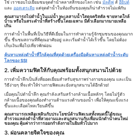
ใช่ เราชอบไปเยี่ยมชมจุดดำน้ำคลาสสิกของโลก เช่น
มัลดีฟ
ส์
อียิปต์
และ
ออสเตรเลีย
แต่จุดดำน้ำในท้องถิ่นของคุณก็น่าสำรวจไม่แพ้กัน
คุณสามารถไปดำน้ำในแม่น้ำ ทะเลสาบน้ำใสดุจคริสตัล ชายหาดใกล้
บ้าน หรือในสระดำน้ำที่สร้างขึ้นโดยเฉพาะ มีตัวเลือกมากมายเหลือ
เกิน
การดำน้ำในพื้นที่เป็นวิธีที่ดีเยี่ยมในการทำความรู้จักชุมชนของคุณมาก
ขึ้น ชื่นชมสถานที่ที่คุณอาศัยอยู่ และเริ่มดำน้ำได้เร็วขึ้น โดยไม่ต้อง
เก็บเงินเพื่อไปเที่ยวพักผ่อน
ค้นหาแหล่งดำน้ำที่ใกล้คุณที่สุดด้วยเครื่องมือค้นหาแหล่งดำน้ำระดับ
โลกของ SSI
2. เพิ่มความฟิตให้กับคุณพร้อมทั้งสนุกสนานไปด้วย
การดำน้ำลึกเป็นสิ่งที่ยอดเยี่ยมสำหรับสุขภาพร่างกายของคุณ และเป็น
วิธีง่ายๆ ที่จะทำให้ร่างกายฟิตและยังสนุกสนานได้อีกด้วย!
เมื่อคุณไปดำน้ำลึก คุณกำลังเสริมสร้างกล้ามเนื้อหลักๆ โดยไม่รู้ตัว
กล้ามเนื้อของคุณต้องทำงานต้านแรงต้านของน้ำ เพื่อให้คุณแข็งแรง
ขึ้นและเลือดไหลเวียนดีขึ้น
คุณสามารถเพลิดเพลินกับประโยชน์ด้านฟิตเนสทั้งหมดนี้ได้ขณะ
สำรวจแหล่งดำน้ำที่สวยงามและสนุกสนานกับเพื่อนนักดำน้ำคนใหม่
ของคุณ คุ้มค่ากว่าการออกกำลังกายในยิมทั่วไปมาก
3. ผ่อนคลายจิตใจของคุณ