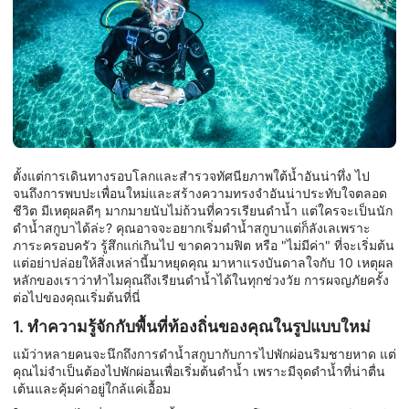
ตั้งแต่การเดินทางรอบโลกและสำรวจทัศนียภาพใต้น้ำอันน่าทึ่ง ไป
จนถึงการพบปะเพื่อนใหม่และสร้างความทรงจำอันน่าประทับใจตลอด
ชีวิต มีเหตุผลดีๆ มากมายนับไม่ถ้วนที่ควรเรียนดำน้ำ แต่ใครจะเป็นนัก
ดำน้ำสกูบาได้ล่ะ? คุณอาจจะอยากเริ่มดำน้ำสกูบาแต่ก็ลังเลเพราะ
ภาระครอบครัว รู้สึกแก่เกินไป ขาดความฟิต หรือ "ไม่มีค่า" ที่จะเริ่มต้น
แต่อย่าปล่อยให้สิ่งเหล่านี้มาหยุดคุณ มาหาแรงบันดาลใจกับ 10 เหตุผล
หลักของเราว่าทำไมคุณถึงเรียนดำน้ำได้ในทุกช่วงวัย การผจญภัยครั้ง
ต่อไปของคุณเริ่มต้นที่นี่
1. ทำความรู้จักกับพื้นที่ท้องถิ่นของคุณในรูปแบบใหม่
แม้ว่าหลายคนจะนึกถึงการดำน้ำสกูบากับการไปพักผ่อนริมชายหาด แต่
คุณไม่จำเป็นต้องไปพักผ่อนเพื่อเริ่มต้นดำน้ำ เพราะมีจุดดำน้ำที่น่าตื่น
เต้นและคุ้มค่าอยู่ใกล้แค่เอื้อม