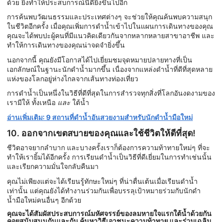
ด้วย ยิ่งทำให้ประสบการณ์นี้ดียิ่งขึ้นไปอีก
การค้นพบวัฒนธรรมและประเทศต่างๆ จะช่วยให้คุณค้นพบความสนุก
ในชีวิตอีกครั้ง เมื่อคุณเพิ่มการดำน้ำเข้าไปในแผนการเดินทางของคุณ
คุณจะได้พบปะผู้คนที่มีแนวคิดเดียวกันจากหลากหลายสาขาอาชีพ และ
ทำให้การเดินทางของคุณน่าจดจำยิ่งขึ้น
นอกจากนี้ คุณยังมีโอกาสได้ไปเยี่ยมชมจุดหมายปลายทางที่เป็น
เอกลักษณ์ในฐานะนักดำน้ำมากขึ้น เนื่องจากแหล่งดำน้ำที่ดีที่สุดหลาย
แห่งของโลกอยู่ห่างไกลจากเส้นทางท่องเที่ยว
การดำน้ำเป็นหนึ่งในวิธีที่ดีที่สุดในการสำรวจทุกสิ่งที่โลกอันงดงามของ
เรามีให้ ทั้งเหนือ
และ
ใต้น้ำ
อ่านเพิ่มเติม: 9 สถานที่ดำน้ำอันสวยงามสำหรับนักดำน้ำมือใหม่
10. ออกจากเขตสบายของคุณและใช้ชีวิตให้ดีที่สุด!
ชีวิตอาจยากลำบาก และบางครั้งเราก็ต้องการความท้าทายใหม่ๆ ที่จะ
ทำให้เรายิ้มได้อีกครั้ง การเรียนดำน้ำเป็นวิธีที่ดีเยี่ยมในการทำเช่นนั้น
และเรียกความมั่นใจกลับคืนมา
คุณไม่เพียงแต่จะได้เรียนรู้ทักษะใหม่ๆ ที่น่าตื่นเต้นเมื่อเรียนดำน้ำ
เท่านั้น แต่คุณยังได้ทำงานร่วมกันเพื่อบรรลุเป้าหมายร่วมกับนักดำ
น้ำมือใหม่คนอื่นๆ อีกด้วย
คุณจะได้สัมผัสประสบการณ์มหัศจรรย์ของลมหายใจแรกใต้น้ำด้วยกัน
คอยสนับสนุนกันและกัน ค้นหาวิธีเอาชนะความท้าทาย และร่วมเฉลิม