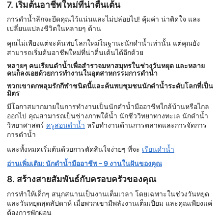
7. เริ่มต้นอาชีพใหม่ที่น่าตื่นเต้น
การดำน้ำลึกจะยึดคุณไว้แน่นและไม่ปล่อยไป! คุ้มค่า น่าติดใจ และ
เปลี่ยนแปลงชีวิตในหลายๆ ด้าน
คุณไม่เพียงแต่จะค้นพบโลกใหม่ในฐานะนักดำน้ำเท่านั้น แต่คุณยัง
สามารถเริ่มต้นอาชีพใหม่ที่น่าตื่นเต้นได้อีกด้วย
หลายๆ คนเรียนดำน้ำเพื่อสำรวจมหาสมุทรในช่วงวันหยุด และหลาย
คนก็ลงเอยด้วยการทำงานในอุตสาหกรรมการดำน้ำ
พวกเขาตกหลุมรักกีฬาชนิดนี้และค้นพบชุมชนนักดำน้ำระดับโลกที่เป็น
มิตร
มีโอกาสมากมายในการทำงานเป็นนักดำน้ำมืออาชีพใกล้บ้านหรือไกล
ออกไป คุณสามารถเป็นช่างภาพใต้น้ำ นักชีววิทยาทางทะเล นักดำน้ำ
วิทยาศาสตร์
ครูสอนดำน้ำ
หรือทำงานด้านการตลาดและการจัดการ
การดำน้ำ
และทั้งหมดเริ่มต้นด้วยการตัดสินใจง่ายๆ ที่จะ
เรียนดำน้ำ
อ่านเพิ่มเติม: นักดำน้ำมืออาชีพ – 9 งานในฝันของคุณ
8. สร้างสายสัมพันธ์กับครอบครัวของคุณ
การทำให้เด็กๆ สนุกสนานเป็นงานเต็มเวลา โดยเฉพาะในช่วงวันหยุด
และวันหยุดสุดสัปดาห์ เมื่อพวกเขามีพลังงานเต็มเปี่ยม และคุณเพียงแค่
ต้องการพักผ่อน