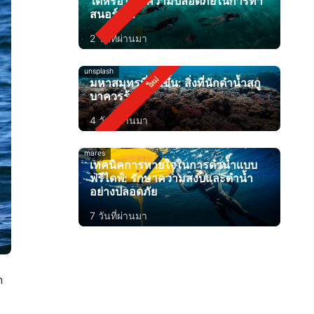
ได้หรือไม่? ความปลอดภัยในการทำ
สนอร์เกิล
2 วันที่ผ่านมา
unsplash
มหาสมุทรที่อุ่นขึ้น: สิ่งที่นักดำน้ำสกู
บาควรรู้
4 วันที่ผ่านมา
mares
เทคนิคการหายใจในการดำน้ำแบบ
ฟรีไดฟ์: รักษาความสงบและดำน้ำ
อย่างปลอดภัย
7 วันที่ผ่านมา
n