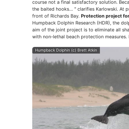
course not a final satisfactory solution. Beca
the baited hooks… " clarifies Karlowski. At p
front of Richards Bay.
Protection project f
Humpback Dolphin Research (HDR), the dolph
aim of the joint project is to eliminate all
with non-lethal beach protection measures. 
Humpback Dolphin (c) Brett Atkin