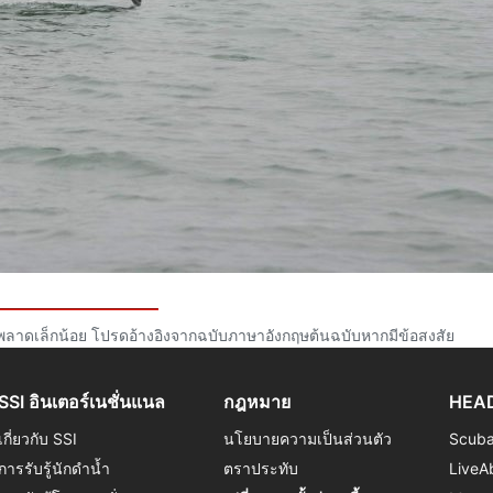
พลาดเล็กน้อย โปรดอ้างอิงจากฉบับภาษาอังกฤษต้นฉบับหากมีข้อสงสัย
SSI อินเตอร์เนชั่นแนล
กฎหมาย
HEAD
เกี่ยวกับ SSI
นโยบายความเป็นส่วนตัว
Scub
การรับรู้นักดำน้ำ
ตราประทับ
LiveA