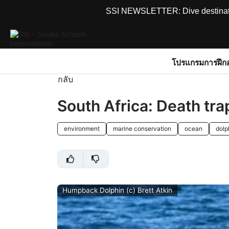
SSI NEWSLETTER: Dive destinations
โปรแกรมการฝึก
กลับ
South Africa: Death tra
environment
marine conservation
ocean
dolp
Humpback Dolphin (c) Brett Atkin