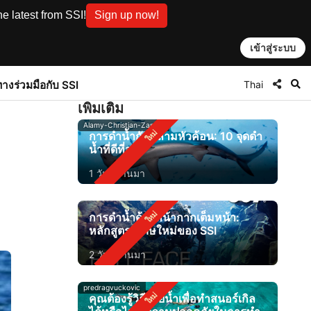
e latest from SSI!
Sign up now!
เข้าสู่ระบบ
Thai
ทาง
ร่วมมือกับ SSI
เพิ่มเติม
Alamy-Christian-Zappel
การดำน้ำกับฉลามหัวค้อน: 10 จุดดำ
น้ำที่ดีที่สุด
1 วันที่ผ่านมา
การดำน้ำด้วยหน้ากากเต็มหน้า:
หลักสูตรพิเศษใหม่ของ SSI
2 วันที่ผ่านมา
predragvuckovic
คุณต้องรู้วิธีว่ายน้ำเพื่อทำสนอร์เกิล