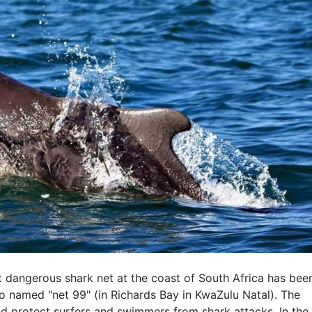
dangerous shark net at the coast of South Africa has bee
so named "net 99" (in Richards Bay in KwaZulu Natal). The
uld protect surfers and swimmers from shark attacks. In the