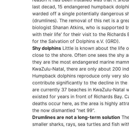
last decad, 15 endangered humpback dolphins
warded off a single potentially dangerous s
(drumlines). The removal of this net is a gr
biologist Shanan Atkins, who is supported b
with their life' for their visit to the Richard
for the Salvation of Dolphins e.V. (GRD).
Shy dolphins
Little is known about the life
close to the shore. Often one sees the shy 
they are the most endangered marine mammal
KwaZulu-Natal, there are only about 200 indiv
Humpback dolphins reproduce only very slow
contribute significantly to the decline in th
are currently 37 beaches in KwaZulu-Natal w
existed for years in front of Richards Bay. 
deaths occur here, as the area is highly att
the now dismantled "net 99".
Drumlines are not a long-term solution
Ther
smaller sharks, rays, sea turtles and fish w