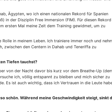
ab, Ägypten, wo ich einen nationalen Rekord für Spanien
uß) in der Disziplin Free Immersion (FIM). Für diesen Rekord
um ersten Mal meine Zeit dem Training gewidmet, um zu
e Rolle in meinem Leben. Ich trainiere immer noch und neh
ch, zwischen den Centern in Dahab und Teneriffa zu
sten Tiefen tauchst?
Aber von der Nacht davor bis kurz vor dem Breathe-Up (de
uche ich, völlig entspannt zu bleiben und mich sicher zu
e. Es ist auch wichtig, dass ich Vertrauen in die Leute habe
t so schön. Während meine Geschwindigkeit steigt, sinkt d