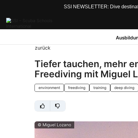
SSI NEWSLETTER: Dive destinations
Ausbildu
zurück
Tiefer tauchen, mehr e
Freediving mit Miguel 
environment
freediving
training
deep diving
© Miguel Lozano