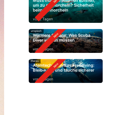
Muss man schwimmen können,
um zu schnorcheln? Sicherheit
beim Schnorcheln
vor 2 Tagen
unsplash
Wärmere Ozeane: Was Scuba
Diver wissen müssen
vor 4 Tagen
mares
Atemtechniken fürs Freediving:
Bleib ruhig und tauche sicherer
vor 6 Tagen