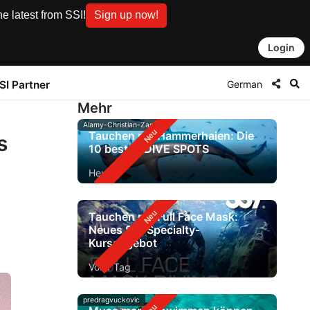
e latest from SSI!
Sign up now!
Login
German
SI Partner
Mehr
Alamy-Christian-Zappel
Tauchen mit Hammerhaien: Die
s
10 besten DIVE SPOTS
Heute
Tauchen mit Full Face Mask:
Neues SSI-Specialty-
Kursangebot
Vor 1 Tag
predragvuckovic