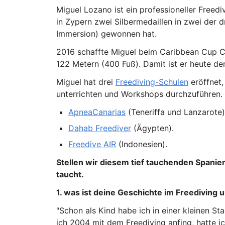
Miguel Lozano ist ein professioneller Freed
in Zypern zwei Silbermedaillen in zwei der 
Immersion) gewonnen hat.
2016 schaffte Miguel beim Caribbean Cup C
122 Metern (400 Fuß). Damit ist er heute der 
Miguel hat drei
Freediving-Schulen
eröffnet,
unterrichten und Workshops durchzuführen. D
ApneaCanarias
(Teneriffa und Lanzarote)
Dahab Freediver
(Ägypten).
Freedive AIR
(Indonesien).
Stellen wir diesem tief tauchenden Spanier
taucht.
1. was ist deine Geschichte im Freediving
"Schon als Kind habe ich in einer kleinen S
ich 2004 mit dem Freediving anfing, hatte i