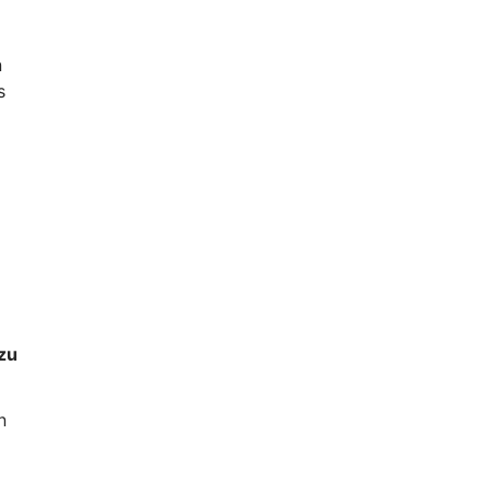
n
s
e
 zu
n