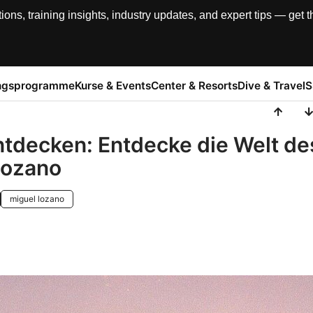
, training insights, industry updates, and expert tips — get th
ngsprogramme
Kurse & Events
Center & Resorts
Dive & Travel
S
ntdecken: Entdecke die Welt de
Lozano
miguel lozano