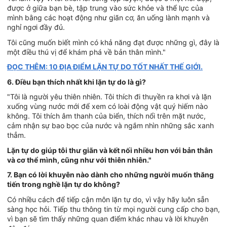
được ở giữa bạn bè, tập trung vào sức khỏe và thể lực của
mình bằng các hoạt động như giãn cơ, ăn uống lành mạnh và
nghỉ ngơi đầy đủ.
Tôi cũng muốn biết mình có khả năng đạt được những gì, đây là
một điều thú vị để khám phá về bản thân mình."
ĐỌC THÊM: 10 ĐỊA ĐIỂM LẶN TỰ DO TỐT NHẤT THẾ GIỚI.
6. Điều bạn thích nhất khi lặn tự do là gì?
"Tôi là người yêu thiên nhiên. Tôi thích đi thuyền ra khơi và lặn
xuống vùng nước mới để xem có loài động vật quý hiếm nào
không. Tôi thích âm thanh của biển, thích nổi trên mặt nước,
cảm nhận sự bao bọc của nước và ngắm nhìn những sắc xanh
thẳm.
Lặn tự do giúp tôi thư giãn và kết nối nhiều hơn với bản thân
và cơ thể mình, cũng như với thiên nhiên."
7. Bạn có lời khuyên nào dành cho những người muốn thăng
tiến trong nghề lặn tự do không?
Có nhiều cách để tiếp cận môn lặn tự do, vì vậy hãy luôn sẵn
sàng học hỏi. Tiếp thu thông tin từ mọi người cung cấp cho bạn,
vì bạn sẽ tìm thấy những quan điểm khác nhau và lời khuyên