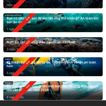
Hôm nay
predragvuckovic
Bạn có cần biết bơi để bơi lặn ống thở không? An toàn khi
bơi lặn ống thở
1 ngày trước
unsplash
Biển ấm lên: Những điều người lặn cần biết
3 ngày trước
mares
Kỹ thuật thở trong lặn tự do: Giữ bình tĩnh và lặn an toàn
hơn
5 ngày trước
zoggs
Bài học bơi cho người lớn mới bắt đầu: Những điều người
lớn cần biết vào năm 2026
6 ngày trước