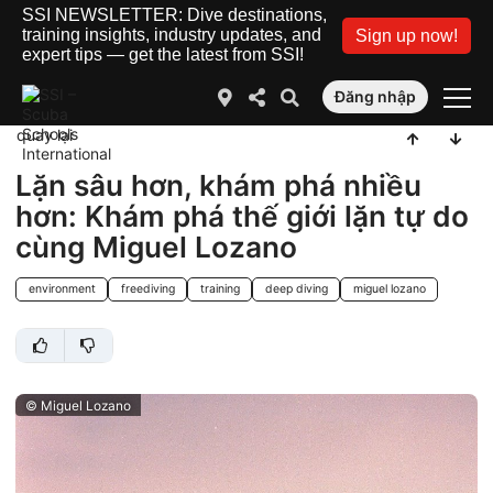
SSI NEWSLETTER: Dive destinations,
training insights, industry updates, and
Sign up now!
expert tips — get the latest from SSI!
Đăng nhập
quay lại
Lặn sâu hơn, khám phá nhiều
hơn: Khám phá thế giới lặn tự do
cùng Miguel Lozano
environment
freediving
training
deep diving
miguel lozano
© Miguel Lozano