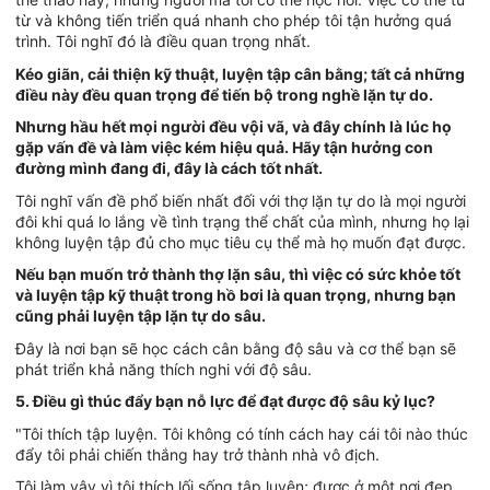
từ và không tiến triển quá nhanh cho phép tôi tận hưởng quá
trình. Tôi nghĩ đó là điều quan trọng nhất.
Kéo giãn, cải thiện kỹ thuật, luyện tập cân bằng; tất cả những
điều này đều quan trọng để tiến bộ trong nghề lặn tự do.
Nhưng hầu hết mọi người đều vội vã, và đây chính là lúc họ
gặp vấn đề và làm việc kém hiệu quả. Hãy tận hưởng con
đường mình đang đi, đây là cách tốt nhất.
Tôi nghĩ vấn đề phổ biến nhất đối với thợ lặn tự do là mọi người
đôi khi quá lo lắng về tình trạng thể chất của mình, nhưng họ lại
không luyện tập đủ cho mục tiêu cụ thể mà họ muốn đạt được.
Nếu bạn muốn trở thành thợ lặn sâu, thì việc có sức khỏe tốt
và luyện tập kỹ thuật trong hồ bơi là quan trọng, nhưng bạn
cũng phải luyện tập lặn tự do sâu.
Đây là nơi bạn sẽ học cách cân bằng độ sâu và cơ thể bạn sẽ
phát triển khả năng thích nghi với độ sâu.
5. Điều gì thúc đẩy bạn nỗ lực để đạt được độ sâu kỷ lục?
"Tôi thích tập luyện. Tôi không có tính cách hay cái tôi nào thúc
đẩy tôi phải chiến thắng hay trở thành nhà vô địch.
Tôi làm vậy vì tôi thích lối sống tập luyện; được ở một nơi đẹp,