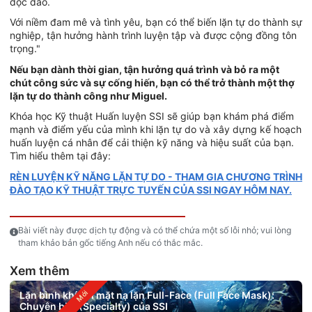
độc đáo.
Với niềm đam mê và tình yêu, bạn có thể biến lặn tự do thành sự
nghiệp, tận hưởng hành trình luyện tập và được cộng đồng tôn
trọng."
Nếu bạn dành thời gian, tận hưởng quá trình và bỏ ra một
chút công sức và sự cống hiến, bạn có thể trở thành một thợ
lặn tự do thành công như Miguel.
Khóa học Kỹ thuật Huấn luyện SSI sẽ giúp bạn khám phá điểm
mạnh và điểm yếu của mình khi lặn tự do và xây dựng kế hoạch
huấn luyện cá nhân để cải thiện kỹ năng và hiệu suất của bạn.
Tìm hiểu thêm tại đây:
RÈN LUYỆN KỸ NĂNG LẶN TỰ DO - THAM GIA CHƯƠNG TRÌNH
ĐÀO TẠO KỸ THUẬT TRỰC TUYẾN CỦA SSI NGAY HÔM NAY.
Bài viết này được dịch tự động và có thể chứa một số lỗi nhỏ; vui lòng
tham khảo bản gốc tiếng Anh nếu có thắc mắc.
Xem thêm
Lặn bình khí với mặt nạ lặn Full-Face (Full Face Mask):
Chuyên biệt (Specialty) của SSI