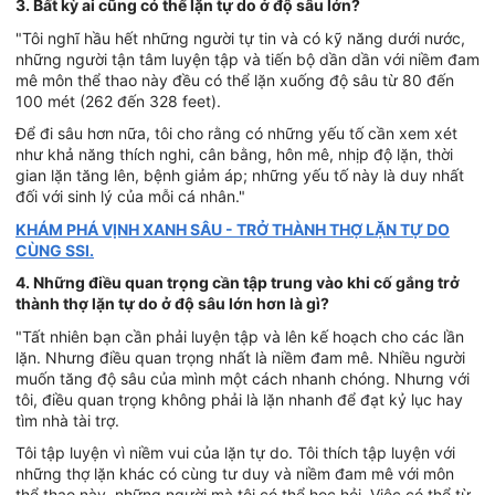
3. Bất kỳ ai cũng có thể lặn tự do ở độ sâu lớn?
"Tôi nghĩ hầu hết những người tự tin và có kỹ năng dưới nước,
những người tận tâm luyện tập và tiến bộ dần dần với niềm đam
mê môn thể thao này đều có thể lặn xuống độ sâu từ 80 đến
100 mét (262 đến 328 feet).
Để đi sâu hơn nữa, tôi cho rằng có những yếu tố cần xem xét
như khả năng thích nghi, cân bằng, hôn mê, nhịp độ lặn, thời
gian lặn tăng lên, bệnh giảm áp; những yếu tố này là duy nhất
đối với sinh lý của mỗi cá nhân."
KHÁM PHÁ VỊNH XANH SÂU - TRỞ THÀNH THỢ LẶN TỰ DO
CÙNG SSI.
4. Những điều quan trọng cần tập trung vào khi cố gắng trở
thành thợ lặn tự do ở độ sâu lớn hơn là gì?
"Tất nhiên bạn cần phải luyện tập và lên kế hoạch cho các lần
lặn. Nhưng điều quan trọng nhất là niềm đam mê. Nhiều người
muốn tăng độ sâu của mình một cách nhanh chóng. Nhưng với
tôi, điều quan trọng không phải là lặn nhanh để đạt kỷ lục hay
tìm nhà tài trợ.
Tôi tập luyện vì niềm vui của lặn tự do. Tôi thích tập luyện với
những thợ lặn khác có cùng tư duy và niềm đam mê với môn
thể thao này, những người mà tôi có thể học hỏi. Việc có thể từ