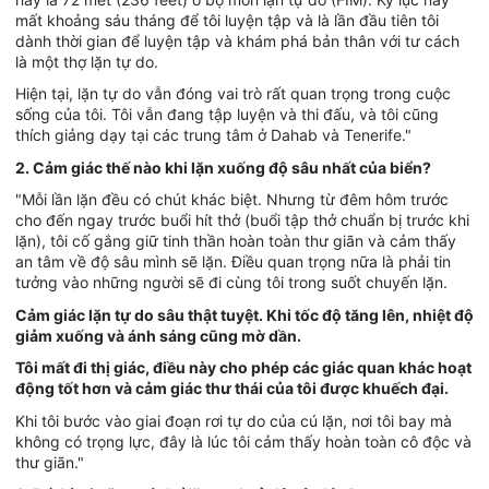
mất khoảng sáu tháng để tôi luyện tập và là lần đầu tiên tôi
dành thời gian để luyện tập và khám phá bản thân với tư cách
là một thợ lặn tự do.
Hiện tại, lặn tự do vẫn đóng vai trò rất quan trọng trong cuộc
sống của tôi. Tôi vẫn đang tập luyện và thi đấu, và tôi cũng
thích giảng dạy tại các trung tâm ở Dahab và Tenerife."
2. Cảm giác thế nào khi lặn xuống độ sâu nhất của biển?
"Mỗi lần lặn đều có chút khác biệt. Nhưng từ đêm hôm trước
cho đến ngay trước buổi hít thở (buổi tập thở chuẩn bị trước khi
lặn), tôi cố gắng giữ tinh thần hoàn toàn thư giãn và cảm thấy
an tâm về độ sâu mình sẽ lặn. Điều quan trọng nữa là phải tin
tưởng vào những người sẽ đi cùng tôi trong suốt chuyến lặn.
Cảm giác lặn tự do sâu thật tuyệt. Khi tốc độ tăng lên, nhiệt độ
giảm xuống và ánh sáng cũng mờ dần.
Tôi mất đi thị giác, điều này cho phép các giác quan khác hoạt
động tốt hơn và cảm giác thư thái của tôi được khuếch đại.
Khi tôi bước vào giai đoạn rơi tự do của cú lặn, nơi tôi bay mà
không có trọng lực, đây là lúc tôi cảm thấy hoàn toàn cô độc và
thư giãn."