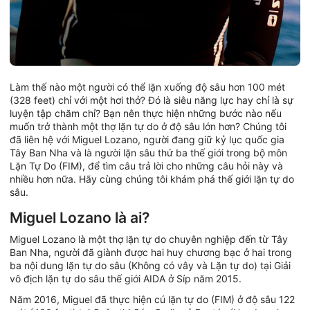
Làm thế nào một người có thể lặn xuống độ sâu hơn 100 mét
(328 feet) chỉ với một hơi thở? Đó là siêu năng lực hay chỉ là sự
luyện tập chăm chỉ? Bạn nên thực hiện những bước nào nếu
muốn trở thành một thợ lặn tự do ở độ sâu lớn hơn? Chúng tôi
đã liên hệ với Miguel Lozano, người đang giữ kỷ lục quốc gia
Tây Ban Nha và là người lặn sâu thứ ba thế giới trong bộ môn
Lặn Tự Do (FIM), để tìm câu trả lời cho những câu hỏi này và
nhiều hơn nữa. Hãy cùng chúng tôi khám phá thế giới lặn tự do
sâu.
Miguel Lozano là ai?
Miguel Lozano là một thợ lặn tự do chuyên nghiệp đến từ Tây
Ban Nha, người đã giành được hai huy chương bạc ở hai trong
ba nội dung lặn tự do sâu (Không có vây và Lặn tự do) tại Giải
vô địch lặn tự do sâu thế giới AIDA ở Síp năm 2015.
Năm 2016, Miguel đã thực hiện cú lặn tự do (FIM) ở độ sâu 122