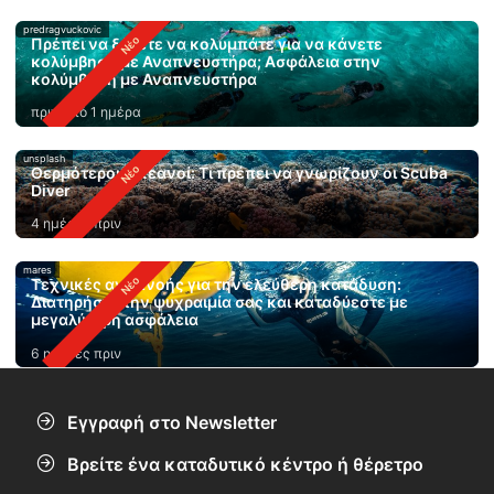
predragvuckovic
Πρέπει να ξέρετε να κολυμπάτε για να κάνετε
κολύμβηση με Αναπνευστήρα; Ασφάλεια στην
κολύμβηση με Αναπνευστήρα
πριν από 1 ημέρα
unsplash
Θερμότεροι ωκεανοί: Τι πρέπει να γνωρίζουν οι Scuba
Diver
4 ημέρες πριν
mares
Τεχνικές αναπνοής για την ελεύθερη κατάδυση:
Διατηρήστε την ψυχραιμία σας και καταδύεστε με
μεγαλύτερη ασφάλεια
6 ημέρες πριν
Εγγραφή στο Newsletter
Βρείτε ένα καταδυτικό κέντρο ή θέρετρο