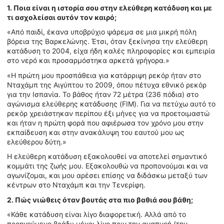
1. Ποια είναι η ιστορία σου στην ελεύθερη κατάδυση και με
τι ασχολείσαι αυτόν τον καιρό;
«Από παιδί, έκανα υποβρύχιο ψάρεμα σε μια μικρή πόλη
βόρεια της Βαρκελώνης. Έτσι, όταν ξεκίνησα την ελεύθερη
κατάδυση το 2004, είχα ήδη καλές πληροφορίες και εμπειρία
στο νερό και προσαρμόστηκα αρκετά γρήγορα.»
«Η πρώτη μου προσπάθεια για κατάρριψη ρεκόρ ήταν στο
Νταχάμπ της Αιγύπτου το 2009, όπου πέτυχα εθνικό ρεκόρ
για την Ισπανία. Το βάθος ήταν 72 μέτρα (236 πόδια) στο
αγώνισμα ελεύθερης κατάδυσης (FIM). Για να πετύχω αυτό το
ρεκόρ χρειάστηκαν περίπου έξι μήνες για να προετοιμαστώ
και ήταν η πρώτη φορά που αφιέρωσα τον χρόνο μου στην
εκπαίδευση και στην ανακάλυψη του εαυτού μου ως
ελεύθερου δύτη.»
Η ελεύθερη κατάδυση εξακολουθεί να αποτελεί σημαντικό
κομμάτι της ζωής μου. Εξακολουθώ να προπονούμαι και να
αγωνίζομαι, και μου αρέσει επίσης να διδάσκω μεταξύ των
κέντρων στο Νταχάμπ και την Τενερίφη.
2. Πώς νιώθεις όταν βουτάς στα πιο βαθιά σου βάθη;
«Κάθε κατάδυση είναι λίγο διαφορετική. Αλλά από το
προηγούμενο βράδυ μέχρι λίγο πριν την αναπνοή (την