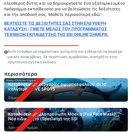
ελεύθερος δύτης και να δημιουργήσετε ένα εξατομικευμένο
πρόγραμμα εκπαίδευσης για να βελτιώσετε τις δεξιότητες
και την απόδοσή σας. Μάθετε περισσότερα εδώ:
ΒΕΛΤΙΩΣΤΕ ΤΙΣ ΔΕΞΙΟΤΗΤΕΣ ΣΑΣ ΣΤΗΝ ΕΛΕΥΘΕΡΗ
ΚΑΤΑΔΥΣΗ - ΓΙΝΕΤΕ ΜΕΛΟΣ ΤΟΥ ΠΡΟΓΡΑΜΜΑΤΟΣ
ΤΕΧΝΙΚΩΝ ΕΚΠΑΙΔΕΥΣΗΣ ΤΗΣ SSI ONLINE ΣΗΜΕΡΑ.
Αυτό το άρθρο μεταφράστηκε αυτόματα και ενδέχεται να περιέχει
μικρές ανακρίβειες. Σε περίπτωση αμφιβολίας, ανατρέξτε στην
πρωτότυπη αγγλική έκδοση.
περισσότερα
Alamy-Christian-Zappel
Καταδύσεις με καρχαρίες σφυροκέφαλους: Οι 10
καλύτερες DIVE SPOTS
Σήμερα
Καταδύσεις με Ολοπρόσωπη Μάσκα (Full Face Mask):
Νέα ειδικότητα (Specialty) της SSI
πριν από 1 ημέρα