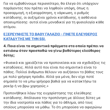
Για να εμβαθύνουμε περισσότερο, θα έλεγα ότι υπάρχουν
παράγοντες που πρέπει να ληφθούν υπόψη, όπως η
προσαρμογή, η εξισορρόπηση, η νάρκωση, ο ρυθμός
κατάδυσης, οι αυξημένοι χρόνοι κατάδυσης, η ασθένεια
αποσυμπίεσης· αυτοί είναι μοναδικοί για τη φυσιολογία κάθε
ατόμου.
ΕΞΕΡΕΥΝΗΣΤΕ ΤΟ ΒΑΘΥ ΓΑΛΑΖΙΟ - ΓΙΝΕΤΕ ΕΛΕΥΘΕΡΟΣ
ΚΑΤΑΔΥΤΗΣ ΜΕ ΤΗΝ SSI.
4. Ποια είναι τα σημαντικά πράγματα στα οποία πρέπει να
εστιάσω όταν προσπαθώ να γίνω βαθύτερος ελεύθερος
δύτης;
«Φυσικά και χρειάζεται να προπονείσαι και να σχεδιάζεις τις
καταδύσεις. Αλλά αυτό που είναι πιο σημαντικό είναι το
πάθος. Πολλοί άνθρωποι θέλουν να αυξήσουν το βάθος τους
με πολύ γρήγορη πρόοδο. Αλλά για μένα, δεν είχε ποτέ
σημασία το να μπω γρήγορα βαθιά για να κατακτήσω τα
ρεκόρ ή να βρω χορηγούς.»
Προπονήθηκα λόγω της ευχαρίστησης της ελεύθερης
κατάδυσης. Απόλαυσα την προπόνηση με άλλους δύτες με
την ίδια νοοτροπία και πάθος για το άθλημα, από τους
οποίους μπορούσα να μάθω. Το ότι μπορούσα να αφιερώνω