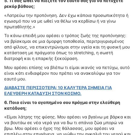
5. Τι σας ωθεί να πιέζετε τον εαυτό σας για να πετύχετε
ρεκόρ βάθους;
«Λατρεύω την προπόνηση. Δεν έχω κάποια προσωπικότητα ή
εγωισμό που να με ωθεί να θέλω να κερδίσω ή να γίνω
πρωταθλητής.»
Το κάνω επειδή μου αρέσει ο τρόπος ζωής της προπόνησης:
να βρίσκομαι σε μια όμορφη τοποθεσία, περιτριγυρισμένος
από φίλους, να επικεντρώνομαι στην υγεία και τη φυσική μου
κατάσταση με πράγματα όπως το stretching, η σωστή
διατροφή και η επαρκής ξεκούραση.
Μου αρέσει επίσης να βλέπω τι είμαι ικανός να πετύχω, αυτό
είναι κάτι ενδιαφέρον που πρέπει να ανακαλύψω για τον
εαυτό μου.
ΔΙΑΒΑΣΤΕ ΠΕΡΙΣΣΟΤΕΡΑ: 10 ΚΑΛΥΤΕΡΑ ΣΗΜΕΙΑ ΓΙΑ
ΕΛΕΥΘΕΡΗ ΚΑΤΑΔΥΣΗ ΣΤΟΝ ΚΟΣΜΟ.
6. Ποιο είναι το αγαπημένο σου πράγμα στην ελεύθερη
κατάδυση;
«Είμαι λάτρης της φύσης. Μου αρέσει να βγαίνω με βάρκα και
να βουτάω σε νέα νερά για να δω τι σπάνια ζώα μπορώ να
βρω. Μου αρέσει ο ήχος της θάλασσας, μου αρέσει να
επιπλέω στην επιφάνεια, να νιώθω την αγκαλιά του νερού και