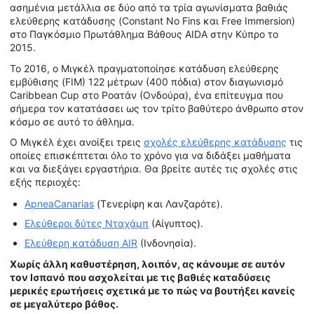
ασημένια μετάλλια σε δύο από τα τρία αγωνίσματα βαθιάς
ελεύθερης κατάδυσης (Constant No Fins και Free Immersion)
στο Παγκόσμιο Πρωτάθλημα Βάθους AIDA στην Κύπρο το
2015.
Το 2016, ο Μιγκέλ πραγματοποίησε κατάδυση ελεύθερης
εμβύθισης (FIM) 122 μέτρων (400 πόδια) στον διαγωνισμό
Caribbean Cup στο Ροατάν (Ονδούρα), ένα επίτευγμα που
σήμερα τον κατατάσσει ως τον τρίτο βαθύτερο άνθρωπο στον
κόσμο σε αυτό το άθλημα.
Ο Μιγκέλ έχει ανοίξει τρεις
σχολές ελεύθερης κατάδυσης
τις
οποίες επισκέπτεται όλο το χρόνο για να διδάξει μαθήματα
και να διεξάγει εργαστήρια. Θα βρείτε αυτές τις σχολές στις
εξής περιοχές:
ApneaCanarias
(Τενερίφη και Λανζαρότε).
Ελεύθεροι δύτες Νταχάμπ
(Αίγυπτος).
Ελεύθερη κατάδυση AIR
(Ινδονησία).
Χωρίς άλλη καθυστέρηση, λοιπόν, ας κάνουμε σε αυτόν
τον Ισπανό που ασχολείται με τις βαθιές καταδύσεις
μερικές ερωτήσεις σχετικά με το πώς να βουτήξει κανείς
σε μεγαλύτερο βάθος.