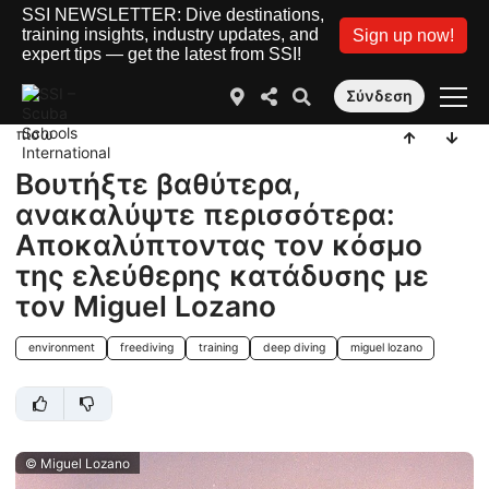
SSI NEWSLETTER: Dive destinations,
training insights, industry updates, and
Sign up now!
expert tips — get the latest from SSI!
Σύνδεση
πίσω
Βουτήξτε βαθύτερα,
ανακαλύψτε περισσότερα:
Αποκαλύπτοντας τον κόσμο
της ελεύθερης κατάδυσης με
τον Miguel Lozano
environment
freediving
training
deep diving
miguel lozano
© Miguel Lozano