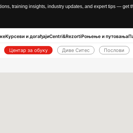
, training insights, industry updates, and expert tips — get th
ке
Курсеви и догађаји
Centri&Rezorti
Роњење и путовања
П
Центар за обуку
Диве Ситес
Послови
Назад