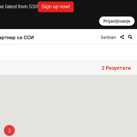
e latest from SSI!
Sign up now!
Prijavljivanje
Serbian
артнер са ССИ
2
Резултати
2