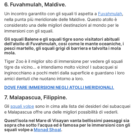
6. Fuvahmulah, Maldive.
Un incontro garantito con gli squali ti aspetta a
Fuvahmulah
,
nella punta più meridionale delle Maldive. Questo atollo è
considerato una delle migliori destinazioni al mondo per le
immersioni con gli squali.
Gli squali Balene e gli squali tigre sono visitatori abituali
dell'atollo di Fuvahmulah, così come le mante oceaniche, i
pesci martello, gli squali grigi di barriera e talvolta i mola
mola.
Tiger Zoo è il miglior sito di immersione per vedere gli squali
tigre da vicino... e intendiamo molto vicino! I subacquei si
inginocchiano a pochi metri dalla superficie e guardano i loro
amici dentuti che nuotano intorno a loro.
DOVE FARE IMMERSIONI NEGLI ATOLLI MERIDIONALI.
7. Malapascua, Filippine.
Gli
squali volpe
sono in cima alla lista dei desideri dei subacquei
e Malapascua offre una delle migliori possibilità di vederli.
Quest'isola nel Mare di Visayan vanta bellissimi paesaggi sia
sopra che sotto l'acqua ed è famosa per le immersioni con gli
squali volpe a
Monad Shoal
.