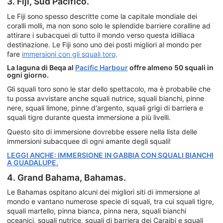
3. Fiji, Sud Pacifico.
Le Fiji sono spesso descritte come la capitale mondiale dei
coralli molli, ma non sono solo le splendide barriere coralline ad
attirare i subacquei di tutto il mondo verso questa idilliaca
destinazione. Le Fiji sono uno dei posti migliori al mondo per
fare
immersioni con gli squali toro
.
La laguna di Beqa al
Pacific Harbour
offre almeno 50 squali in
ogni giorno.
Gli squali toro sono le star dello spettacolo, ma è probabile che
tu possa avvistare anche squali nutrice, squali bianchi, pinne
nere, squali limone, pinne d'argento, squali grigi di barriera e
squali tigre durante questa immersione a più livelli.
Questo sito di immersione dovrebbe essere nella lista delle
immersioni subacquee di ogni amante degli squali!
LEGGI ANCHE: IMMERSIONE IN GABBIA CON SQUALI BIANCHI
A GUADALUPE.
4. Grand Bahama, Bahamas.
Le Bahamas ospitano alcuni dei migliori siti di immersione al
mondo e vantano numerose specie di squali, tra cui squali tigre,
squali martello, pinna bianca, pinna nera, squali bianchi
oceanici, squali nutrice, squali di barriera dei Caraibi e squali