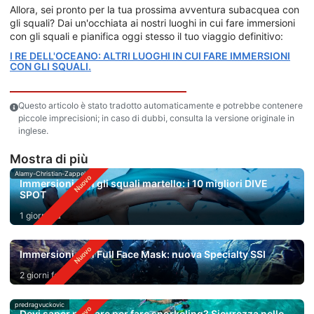
Allora, sei pronto per la tua prossima avventura subacquea con
gli squali? Dai un'occhiata ai nostri luoghi in cui fare immersioni
con gli squali e pianifica oggi stesso il tuo viaggio definitivo:
I RE DELL'OCEANO: ALTRI LUOGHI IN CUI FARE IMMERSIONI
CON GLI SQUALI.
Questo articolo è stato tradotto automaticamente e potrebbe contenere
piccole imprecisioni; in caso di dubbi, consulta la versione originale in
inglese.
Mostra di più
Alamy-Christian-Zappel
Immersioni con gli squali martello: i 10 migliori DIVE
SPOT
1 giorno fa
Immersioni con Full Face Mask: nuova Specialty SSI
2 giorni fa
predragvuckovic
Devi saper nuotare per fare snorkeling? Sicurezza nello