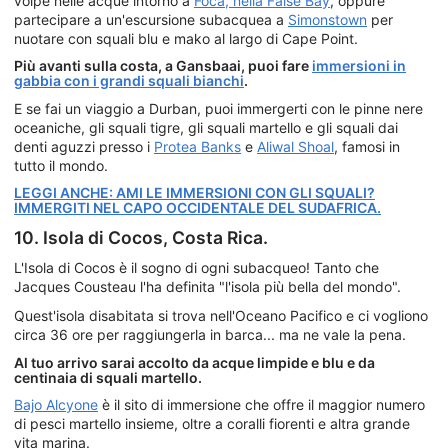
volpe nelle acque intorno a
Foca, nella False Bay
, oppure
partecipare a un'escursione subacquea a
Simonstown
per
nuotare con squali blu e mako al largo di Cape Point.
Più avanti sulla costa, a Gansbaai, puoi fare
immersioni in
gabbia con i grandi squali bianchi
.
E se fai un viaggio a Durban, puoi immergerti con le pinne nere
oceaniche, gli squali tigre, gli squali martello e gli squali dai
denti aguzzi presso i
Protea Banks
e
Aliwal Shoal
, famosi in
tutto il mondo.
LEGGI ANCHE: AMI LE IMMERSIONI CON GLI SQUALI?
IMMERGITI NEL CAPO OCCIDENTALE DEL SUDAFRICA.
10. Isola di Cocos, Costa Rica.
L'Isola di Cocos è il sogno di ogni subacqueo! Tanto che
Jacques Cousteau l'ha definita "l'isola più bella del mondo".
Quest'isola disabitata si trova nell'Oceano Pacifico e ci vogliono
circa 36 ore per raggiungerla in barca... ma ne vale la pena.
Al tuo arrivo sarai accolto da acque limpide e blu e da
centinaia di squali martello.
Bajo Alcyone
è il sito di immersione che offre il maggior numero
di pesci martello insieme, oltre a coralli fiorenti e altra grande
vita marina.