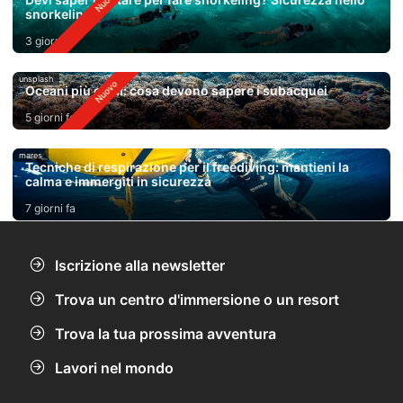
snorkeling
3 giorni fa
unsplash
Oceani più caldi: cosa devono sapere i subacquei
5 giorni fa
mares
Tecniche di respirazione per il freediving: mantieni la
calma e immergiti in sicurezza
7 giorni fa
Iscrizione alla newsletter
Trova un centro d'immersione o un resort
Trova la tua prossima avventura
Lavori nel mondo