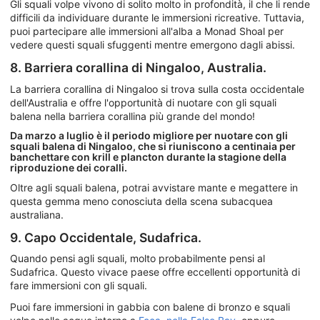
Gli squali volpe vivono di solito molto in profondità, il che li rende
difficili da individuare durante le immersioni ricreative. Tuttavia,
puoi partecipare alle immersioni all'alba a Monad Shoal per
vedere questi squali sfuggenti mentre emergono dagli abissi.
8. Barriera corallina di Ningaloo, Australia.
La barriera corallina di Ningaloo si trova sulla costa occidentale
dell'Australia e offre l'opportunità di nuotare con gli squali
balena nella barriera corallina più grande del mondo!
Da marzo a luglio è il periodo migliore per nuotare con gli
squali balena di Ningaloo, che si riuniscono a centinaia per
banchettare con krill e plancton durante la stagione della
riproduzione dei coralli.
Oltre agli squali balena, potrai avvistare mante e megattere in
questa gemma meno conosciuta della scena subacquea
australiana.
9. Capo Occidentale, Sudafrica.
Quando pensi agli squali, molto probabilmente pensi al
Sudafrica. Questo vivace paese offre eccellenti opportunità di
fare immersioni con gli squali.
Puoi fare immersioni in gabbia con balene di bronzo e squali