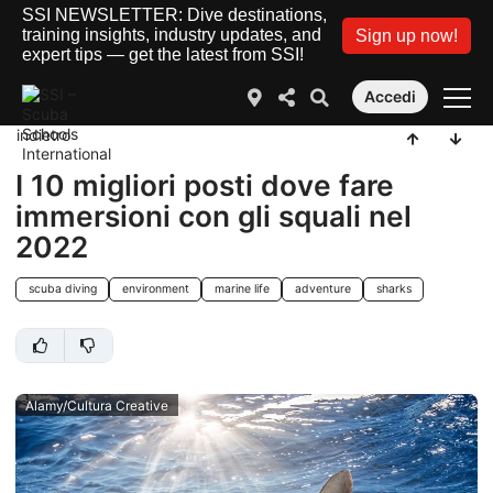
SSI NEWSLETTER: Dive destinations,
training insights, industry updates, and
Sign up now!
expert tips — get the latest from SSI!
Accedi
indietro
I 10 migliori posti dove fare
immersioni con gli squali nel
2022
scuba diving
environment
marine life
adventure
sharks
Alamy/Cultura Creative