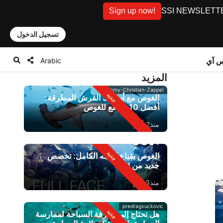
Sign up now!
SSI NEWSLETTER: D
تسجيل الدخول
Arabic
س آي
المزيد
Alamy-Christian-Zappel
الغوص مع أسماك القرش المطرقة:
أفضل 10 مواقع للغوص
منذ2 أيام
الغوص بقناع الوجه الكامل: تخصص
جديد من SSI
منذ3 أيام
predragvuckovic
هل تحتاج إلى معرفة السباحة لممارسة