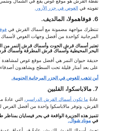
نقطة القرش هو موقع غوص يقع في الشمال وسُمي به
تفويته في
الغوص في جزر الأزور.
6. فوفاهمولا، المالديف.
تنتظرك مواجهة مضمونة مع أسماك القرش في
فوفا
المرجانية كواحدة من أفضل وجهات الغوص لأسماك ا
تعتبر أسماك قرش الحوت وأسماك قرش النمر من الزو
البحر المحيطية وأسماك قرش المطرقة وأسماك قرش ال
حديقة حيوان النمر هي أفضل موقع غوص لمشاهدة أ
على بعد أمتار قليلة تحت السطح ويشاهدون أصدقاء
أين تذهب للغوص في الجزر المرجانية الجنوبية.
7. مالاباسكوا، الفلبين
عادةً
ما تكون أسماك القرش الدراسير،
التي عادةً م
القرش، وتوفر مالاباسكوا واحدة من أفضل الفرص لرؤ
تتميز هذه الجزيرة الواقعة في بحر فيسايان بمناظر 
في
موناد شوال.
تعيش أسماك القرش الثريشر عادةً في أعماق عميقة،