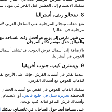
يمكنك الانضمام إلى الغطس قبل الفجر في موناد شو
8. نينجالو ريف، أستراليا
تقع شعاب نينجالو المرجانية على الساحل الغربي ل
مرجانية في العالم!
من شهر مارس إلى يوليو هو أفضل وقت للسباحة مع أ
والعوالق خلال موسم تكاثر المرجان.
بالإضافة إلى أسماك قرش الحوت، قد تشاهد أسماك ش
الغوص في أستراليا.
9. ويسترن كيب، جنوب أفريقيا.
عندما تفكر في أسماك القرش، فإنك على الأرجح تفكر 
للذهاب للغوص مع أسماك القرش.
يمكنك الذهاب للغوص في قفص مع أسماك الحيتان ال
المحيطة
بجزيرة سيل في خليج فالس،
أو الانضمام إ
وأسماك قرش الماكو قبالة كيب بوينت.
على مسافة أبعد حول الساحل، في غانسباي، يمكنك
ا