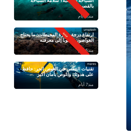
السباحة بالقصبة؟ سلامة السباحة
بالقصبة
منذ3 أيام
unsplash
ارتفاع درجة حرارة المحيطات: ما يحتاج
الغواصون سكوبا إلى معرفته
منذ5 أيام
mares
تقنيات التنفس في الغوص الحر: حافظ
على هدوئك واغوص بأمان أكبر
منذ7 أيام