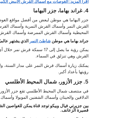
اقرأ المزيد: الغوصات مع أسماك القرش الأبيض الكبير
4. غراند بهاما، جزر البهاما
جزر البهاما هي موطن لبعض من أفضل مواقع الغوص 
القرش النمر وأسماك القرش النمرية وأسماك القرش
المحيطية وأسماك القرش الممرضة وأسماك القرش الم
جراند بهاما هي موطن
شاطئ النمر
الذي يشتهر عالمي
يمكن رؤية ما يصل إلى 17 سمكة
القرش وهي تنزلق في السماء.
يمكنك زيارة أسماك قرش النمر على مدار السنة، ولك
رؤيتها بأعداد أكبر.
5. جزر الأزور، شمال المحيط الأطلسي
في منتصف شمال المحيط الأطلسي تقع جزر الأزور، و
الدلافين والحيتان وأسماك الشفنين الموبولا وأسماك
بين جزيرتي فيال وبيكو توجد قناة يمكن للغواصين 
قصيرة الزعانف.