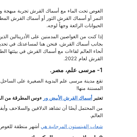
الغوص تحت الماء مع أسماك القرش تجربة مبهجة وس
النمر أو أسماك القرش الثور أو أسماك القرش المط
الحيوانات الرائعة وجهاً لوجه.
إذا كنت من الغواصين المدمنين على الأدرينالين الذ
بجانب أسماك القرش، فنحن هنا لمساعدتك في تحديد ا
أنحاء العالم لقاءات مع أسماك القرش في بيئتها ا
القرش لعام 2022.
1- مرسى علم، مصر.
تقع مدينة مرسى علم البدوية الصغيرة على الساحل ال
المسننة منها!
تعتبر
أسماك القرش الأبيض ور
ءوس المطرقة من المش
من المحتمل أيضًا أن تشاهد الدلافين والسلاحف وأبقا
العالم.
شعاب إلفينستون المرجانية هي
أشهر منطقة للغوص ف