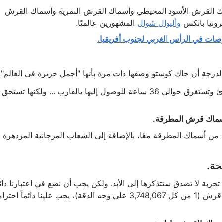
اك القرش الأسود المحيطي وأسماك القرش النمرية وأسماك القرش
وتيا بانكس
وأليوال شوال
المشهورين عالميًا.
صات في الرأس الغربي لجنوب أفريقيا.
تقع هذه الجزيرة غير المأهولة بعيدًا في المحيط الهادئ وتستغرق حوالي 36 ساعة للوصول إليها بالقارب ... ولكنها تستحق
أسماك قرش المطرقة.
من أسماك المطرقة معًا، بالإضافة إلى الشعاب المرجانية المزدهرة
حة.
ة لا تصدق ستتذكرها إلى الأبد. ولكن يجب أن نضع في اعتبارنا دائم
أنه مهما كان احتمال تعرضنا للهجوم من قبل سمكة قرش (1 من كل 3,748,067 على وجه الدقة)، يجب علينا دائماً اح