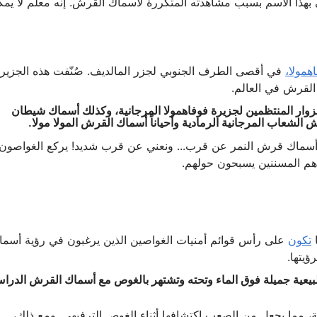
ذا الاسم بسبب مشاهدته المتكررة لأسماك القرش. إنه معلم لا يمك
همولا،
في أقصى الطرف الجنوبي لجزر المالديف. صُنّفت هذه الجزير
لقرش في العالم.
ار المنتظمين لجزيرة فوفاهمولا المرجانية، وكذلك أسماك شيطان
شعاب المرجانية الرمادية وأحياناً أسماك القرش المولا مولا.
سماك قرش النمر عن قرب... ونعني عن قرب شديد! يركع الغواصون
هم المسننين يسبحون حولهم.
ا
تكون
على رأس قوائم أمنيات الغواصين الذين يرغبون في رؤية أسما
يتها.
طبيعية جميلة فوق الماء وتحته وتشتهر بالغوص مع أسماك القرش الدرا
 مما يجعل من الصعب اكتشافها أثناء الغوص الترفيهي. ومع ذلك،