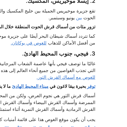
2. إيسلا موخيريس، المكسيك.
تقع جزيرة موخيريس الجميلة بين خليج المكسيك والب
الحوت
بين
يونيو وسبتمبر.
تزور مئات من أسماك قرش الحوت المنطقة خلال الموس
كما تتردد أسماك شيطان البحر أيضًا على جزيرة مو
من أفضل الأماكن للذهاب
للغوص في يوكاتان.
3. فيجي، جنوب المحيط الهادئ.
غالبًا ما توصف فيجي بأنها عاصمة الشعاب المرجاني
التي تجذب الغواصين من جميع أنحاء العالم إلى هذه 
للغوص مع أسماك القرش الثور.
توفر
بحيرة بيقا لاغون في
ميناء المحيط الهادئ
ما لا يقل عن 50 س
أسماك قرش الثور هي نجوم العرض، ولكن من المح
الممرضة وأسماك القرش البيضاء وأسماك القرش ال
القرش الرمادية وأسماك القرش النمرية أثناء استمت
يجب أن يكون موقع الغوص هذا على قائمة أمنيات 