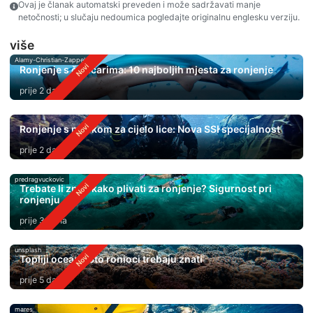
Ovaj je članak automatski preveden i može sadržavati manje
netočnosti; u slučaju nedoumica pogledajte originalnu englesku verziju.
više
Alamy-Christian-Zappel
Ronjenje s čekićarima: 10 najboljih mjesta za ronjenje
prije 2 dana
Ronjenje s maskom za cijelo lice: Nova SSI specijalnost
prije 2 dana
predragvuckovic
Trebate li znati kako plivati ​​za ronjenje? Sigurnost pri
ronjenju
prije 3 dana
unsplash
Topliji oceani: Što ronioci trebaju znati
prije 5 dana
mares