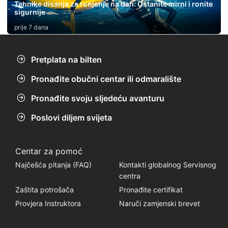
Tehnike disanja za ronjenje na dah: Ostanite mirni i ronite
sigurnije
prije 7 dana
Pretplata na bilten
Pronađite obučni centar ili odmaralište
Pronađite svoju sljedeću avanturu
Poslovi diljem svijeta
Centar za pomoć
Najčešća pitanja (FAQ)
Kontakti globalnog Servisnog
centra
Zaštita potrošača
Pronađite certifikat
Provjera Instruktora
Naruči zamjenski brevet