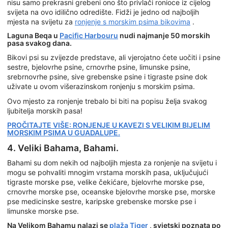
nisu samo prekrasni grebeni ono što privlači ronioce iz cijelog
svijeta na ovo idilično odredište. Fidži je jedno od najboljih
mjesta na svijetu za
ronjenje s morskim psima bikovima
.
Laguna Beqa u
Pacific Harbouru
nudi najmanje 50 morskih
pasa svakog dana.
Bikovi psi su zvijezde predstave, ali vjerojatno ćete uočiti i psine
sestre, bjelovrhe psine, crnovrhe psine, limunske psine,
srebrnovrhe psine, sive grebenske psine i tigraste psine dok
uživate u ovom višerazinskom ronjenju s morskim psima.
Ovo mjesto za ronjenje trebalo bi biti na popisu želja svakog
ljubitelja morskih pasa!
PROČITAJTE VIŠE: RONJENJE U KAVEZI S VELIKIM BIJELIM
MORSKIM PSIMA U GUADALUPE.
4. Veliki Bahama, Bahami.
Bahami su dom nekih od najboljih mjesta za ronjenje na svijetu i
mogu se pohvaliti mnogim vrstama morskih pasa, uključujući
tigraste morske pse, velike čekićare, bjelovrhe morske pse,
crnovrhe morske pse, oceanske bjelovrhe morske pse, morske
pse medicinske sestre, karipske grebenske morske pse i
limunske morske pse.
Na Velikom Bahamu nalazi se
plaža Tiger
, svjetski poznata po