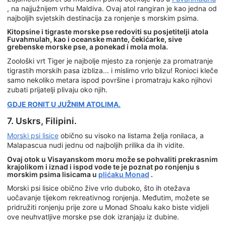
, na najjužnijem vrhu Maldiva. Ovaj atol rangiran je kao jedna od
najboljih svjetskih destinacija za ronjenje s morskim psima.
Kitopsine i tigraste morske pse redoviti su posjetitelji atola
Fuvahmulah, kao i oceanske mante, čekićarke, sive
grebenske morske pse, a ponekad i mola mola.
Zoološki vrt Tiger je najbolje mjesto za ronjenje za promatranje
tigrastih morskih pasa izbliza... i mislimo vrlo blizu! Ronioci kleče
samo nekoliko metara ispod površine i promatraju kako njihovi
zubati prijatelji plivaju oko njih.
GDJE RONIT U JUŽNIM ATOLIMA.
7. Uskrs, Filipini.
Morski psi lisice
obično su visoko na listama želja ronilaca, a
Malapascua nudi jednu od najboljih prilika da ih vidite.
Ovaj otok u Visayanskom moru može se pohvaliti prekrasnim
krajolikom i iznad i ispod vode te je poznat po ronjenju s
morskim psima lisicama u
plićaku Monad
.
Morski psi lisice obično žive vrlo duboko, što ih otežava
uočavanje tijekom rekreativnog ronjenja. Međutim, možete se
pridružiti ronjenju prije zore u Monad Shoalu kako biste vidjeli
ove neuhvatljive morske pse dok izranjaju iz dubine.