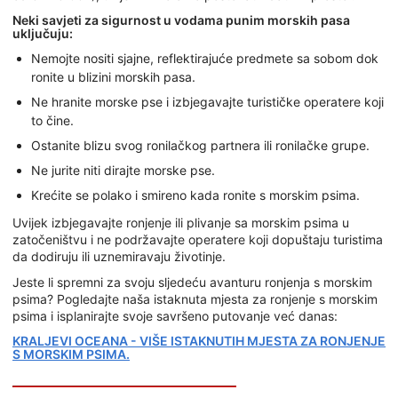
Neki savjeti za sigurnost u vodama punim morskih pasa
uključuju:
Nemojte nositi sjajne, reflektirajuće predmete sa sobom dok
ronite u blizini morskih pasa.
Ne hranite morske pse i izbjegavajte turističke operatere koji
to čine.
Ostanite blizu svog ronilačkog partnera ili ronilačke grupe.
Ne jurite niti dirajte morske pse.
Krećite se polako i smireno kada ronite s morskim psima.
Uvijek izbjegavajte ronjenje ili plivanje sa morskim psima u
zatočeništvu i ne podržavajte operatere koji dopuštaju turistima
da dodiruju ili uznemiravaju životinje.
Jeste li spremni za svoju sljedeću avanturu ronjenja s morskim
psima? Pogledajte naša istaknuta mjesta za ronjenje s morskim
psima i isplanirajte svoje savršeno putovanje već danas:
KRALJEVI OCEANA - VIŠE ISTAKNUTIH MJESTA ZA RONJENJE
S MORSKIM PSIMA.