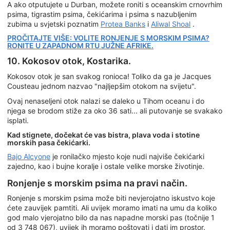
A ako otputujete u Durban, možete roniti s oceanskim crnovrhim
psima, tigrastim psima, čekićarima i psima s nazubljenim
zubima u svjetski poznatim
Protea Banks
i
Aliwal Shoal
.
PROČITAJTE VIŠE: VOLITE RONJENJE S MORSKIM PSIMA?
RONITE U ZAPADNOM RTU JUŽNE AFRIKE.
10. Kokosov otok, Kostarika.
Kokosov otok je san svakog ronioca! Toliko da ga je Jacques
Cousteau jednom nazvao "najljepšim otokom na svijetu".
Ovaj nenaseljeni otok nalazi se daleko u Tihom oceanu i do
njega se brodom stiže za oko 36 sati... ali putovanje se svakako
isplati.
Kad stignete, dočekat će vas bistra, plava voda i stotine
morskih pasa čekićarki.
Bajo Alcyone
je ronilačko mjesto koje nudi najviše čekićarki
zajedno, kao i bujne koralje i ostale velike morske životinje.
Ronjenje s morskim psima na pravi način.
Ronjenje s morskim psima može biti nevjerojatno iskustvo koje
ćete zauvijek pamtiti. Ali uvijek moramo imati na umu da koliko
god malo vjerojatno bilo da nas napadne morski pas (točnije 1
od 3 748 067), uvijek ih moramo poštovati i dati im prostor.