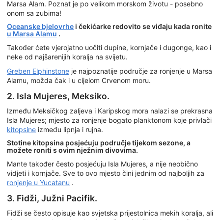
Marsa Alam. Poznat je po velikom morskom životu - posebno
onom sa zubima!
Oceanske bjelovrhe
i čekićarke redovito se viđaju kada ronite
u Marsa Alamu
.
Također ćete vjerojatno uočiti dupine, kornjače i dugonge, kao i
neke od najšarenijih koralja na svijetu.
Greben Elphinstone
je najpoznatije područje za ronjenje u Marsa
Alamu, možda čak i u cijelom Crvenom moru.
2. Isla Mujeres, Meksiko.
Između Meksičkog zaljeva i Karipskog mora nalazi se prekrasna
Isla Mujeres; mjesto za ronjenje bogato planktonom koje privlači
kitopsine
između lipnja i rujna.
Stotine kitopsina posjećuju područje tijekom sezone, a
možete roniti s ovim nježnim divovima.
Mante također često posjećuju Isla Mujeres, a nije neobično
vidjeti i kornjače. Sve to ovo mjesto čini jednim od najboljih za
ronjenje u Yucatanu
.
3. Fidži, Južni Pacifik.
Fidži se često opisuje kao svjetska prijestolnica mekih koralja, ali