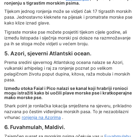
ronjenju s tigrastim morskim psima.
Tijekom jednog ronjenja može se vidjeti čak 17 tigrastih morskih
pasa. Jednostavno kleknete na pijesak i promatrate morske pse
kako klize iznad glave.
Tigraste morske pse možete posjetiti tijekom cijele godine, ali
između listopada i siječnja morski psi dolaze na razmnožavanje
pa ih se stoga može vidjeti u većem broju.
5. Azori, sjeverni Atlantski ocean.
Prema sredini sjevernog Atlantskog oceana nalaze se Azori,
vulkanski arhipelag i raj za ronjenje poznat po velikom
pelagičnom životu poput dupina, kitova, raža mobula i morskih
pasa.
Između otoka Faial i Pico nalazi se kanal koji hrabriji ronioci
mogu istražiti kako bi uočili plave morske pse i kratkoperajne
mako morske pse.
Shark point je ronilačka lokacija smještena na sjeveru, prikladno
nazvana po čestim viđenjima morskih pasa. To je nezaobilazni
vrhunac
ronjenja na Azorima
.
6. Fuvahmulah, Maldivi.
Zajamčen susret sa morskim psima očekuje vas u
Fuvahmulahu