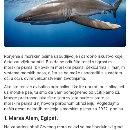
Ronjenje s morskim psima uzbudljivo je i čarobno iskustvo koje
ćete zauvijek pamtiti. Bilo da se odlučite roniti s tigrastim
morskim psima, bikovskim morskim psima, čekićarima ili manjim
vrstama morskih pasa, ništa se ne može usporediti s susretom
oči u oči s ovim veličanstvenim životinjama.
Ako ste ronilac ovisnik o adrenalinu i želite ubrzati puls plivajući
uz morske pse, tu smo da vam pomognemo odlučiti kamo ići.
Mnoge prekrasne lokacije diljem svijeta nude susrete sa
morskim psima u njihovom prirodnom okruženju. Pogledajmo
naših deset najboljih ronjenja s morskim psima za 2022. godinu.
1. Marsa Alam, Egipat.
Na zapadnoj obali Crvenog mora nalazi se mali beduinski grad