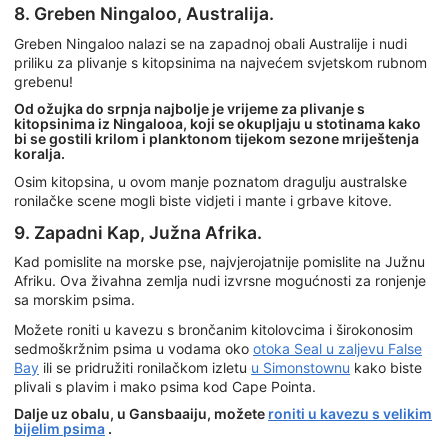
8. Greben Ningaloo, Australija.
Greben Ningaloo nalazi se na zapadnoj obali Australije i nudi
priliku za plivanje s kitopsinima na najvećem svjetskom rubnom
grebenu!
Od ožujka do srpnja najbolje je vrijeme za plivanje s
kitopsinima iz Ningalooa, koji se okupljaju u stotinama kako
bi se gostili krilom i planktonom tijekom sezone mriještenja
koralja.
Osim kitopsina, u ovom manje poznatom dragulju australske
ronilačke scene mogli biste vidjeti i mante i grbave kitove.
9. Zapadni Kap, Južna Afrika.
Kad pomislite na morske pse, najvjerojatnije pomislite na Južnu
Afriku. Ova živahna zemlja nudi izvrsne mogućnosti za ronjenje
sa morskim psima.
Možete roniti u kavezu s brončanim kitolovcima i širokonosim
sedmoškržnim psima u vodama oko
otoka Seal u zaljevu False
Bay
ili se pridružiti ronilačkom izletu
u Simonstownu
kako biste
plivali s plavim i mako psima kod Cape Pointa.
Dalje uz obalu, u Gansbaaiju, možete
roniti u kavezu s velikim
bijelim psima
.