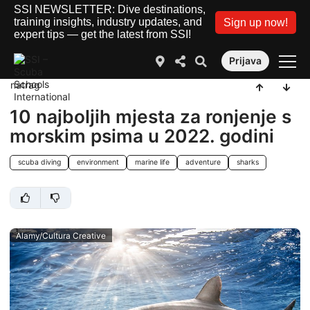
SSI NEWSLETTER: Dive destinations,
training insights, industry updates, and
Sign up now!
expert tips — get the latest from SSI!
Prijava
natrag
10 najboljih mjesta za ronjenje s
morskim psima u 2022. godini
scuba diving
environment
marine life
adventure
sharks
Alamy/Cultura Creative