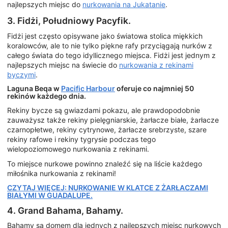
najlepszych miejsc do
nurkowania na Jukatanie
.
3. Fidżi, Południowy Pacyfik.
Fidżi jest często opisywane jako światowa stolica miękkich
koralowców, ale to nie tylko piękne rafy przyciągają nurków z
całego świata do tego idyllicznego miejsca. Fidżi jest jednym z
najlepszych miejsc na świecie do
nurkowania z rekinami
byczymi
.
Laguna Beqa w
Pacific Harbour
oferuje co najmniej 50
rekinów każdego dnia.
Rekiny bycze są gwiazdami pokazu, ale prawdopodobnie
zauważysz także rekiny pielęgniarskie, żarłacze białe, żarłacze
czarnopłetwe, rekiny cytrynowe, żarłacze srebrzyste, szare
rekiny rafowe i rekiny tygrysie podczas tego
wielopoziomowego nurkowania z rekinami.
To miejsce nurkowe powinno znaleźć się na liście każdego
miłośnika nurkowania z rekinami!
CZYTAJ WIĘCEJ: NURKOWANIE W KLATCE Z ŻARŁACZAMI
BIAŁYMI W GUADALUPE.
4. Grand Bahama, Bahamy.
Bahamy są domem dla jednych z najlepszych miejsc nurkowych