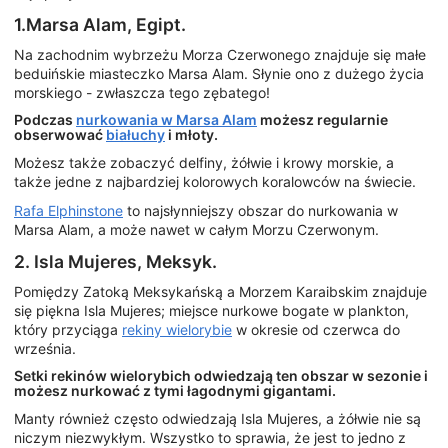
1.Marsa Alam, Egipt.
Na zachodnim wybrzeżu Morza Czerwonego znajduje się małe
beduińskie miasteczko Marsa Alam. Słynie ono z dużego życia
morskiego - zwłaszcza tego zębatego!
Podczas
nurkowania w Marsa Alam
możesz regularnie
obserwować
białuchy
i młoty.
Możesz także zobaczyć delfiny, żółwie i krowy morskie, a
także jedne z najbardziej kolorowych koralowców na świecie.
Rafa Elphinstone
to najsłynniejszy obszar do nurkowania w
Marsa Alam, a może nawet w całym Morzu Czerwonym.
2. Isla Mujeres, Meksyk.
Pomiędzy Zatoką Meksykańską a Morzem Karaibskim znajduje
się piękna Isla Mujeres; miejsce nurkowe bogate w plankton,
który przyciąga
rekiny wielorybie
w okresie od czerwca do
września.
Setki rekinów wielorybich odwiedzają ten obszar w sezonie i
możesz nurkować z tymi łagodnymi gigantami.
Manty również często odwiedzają Isla Mujeres, a żółwie nie są
niczym niezwykłym. Wszystko to sprawia, że jest to jedno z