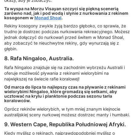
okazji, aby je zobaczyć.
Ta wyspa na Morzu Visayan szczyci się piękną scenerią
zarówno nad, jak i pod wodą i słynie z nurkowania z rekinem
kosogonem w
Monad Shoal
.
Rekiny kosogony zwykle żyją bardzo głęboko, co sprawia, że
trudno je dostrzec podczas nurkowania rekreacyjnego. Możesz
jednak dołączyć do nurkowań przed świtem w Monad Shoal,
aby zobaczyć te nieuchwytne rekiny, gdy wynurzają się z
głębin.
8. Rafa Ningaloo, Australia.
Rafa Ningaloo znajduje się na zachodnim wybrzeżu Australii i
oferuje możliwość pływania z rekinami wielorybimi na
największej na świecie rafie koralowej!
Od marca do lipca to najlepszy czas na pływanie z rekinami
wielorybimi Ningaloo, które gromadzą się setkami, aby
ucztować na krylu i planktonie podczas sezonu tarła
koralowców.
Oprócz rekinów wielorybich, w tym mniej znanym klejnocie
australijskiej sceny nurkowej możesz dostrzec manty i humbaki.
9. Western Cape, Republika Południowej Afryki.
Kiedy myślisz o rekinach, najprawdopodobniej myślisz o