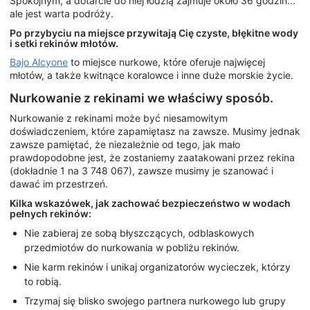
Spokojnym, a dotarcie do niej łodzią zajmuje około 36 godzin...
ale jest warta podróży.
Po przybyciu na miejsce przywitają Cię czyste, błękitne wody
i setki rekinów młotów.
Bajo Alcyone
to miejsce nurkowe, które oferuje najwięcej
młotów, a także kwitnące koralowce i inne duże morskie życie.
Nurkowanie z rekinami we właściwy sposób.
Nurkowanie z rekinami może być niesamowitym
doświadczeniem, które zapamiętasz na zawsze. Musimy jednak
zawsze pamiętać, że niezależnie od tego, jak mało
prawdopodobne jest, że zostaniemy zaatakowani przez rekina
(dokładnie 1 na 3 748 067), zawsze musimy je szanować i
dawać im przestrzeń.
Kilka wskazówek, jak zachować bezpieczeństwo w wodach
pełnych rekinów:
Nie zabieraj ze sobą błyszczących, odblaskowych
przedmiotów do nurkowania w pobliżu rekinów.
Nie karm rekinów i unikaj organizatorów wycieczek, którzy
to robią.
Trzymaj się blisko swojego partnera nurkowego lub grupy