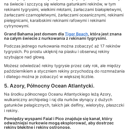
na świecie i szczycą się wieloma gatunkami rekinów, w tym
rekinami tygrysimi, wielkimi młotami, żarłaczami białopłetwymi,
żarłaczami czarnopłetwymi, żarłaczami oceanicznymi, rekinami
pielęgnicami, karaibskimi rekinami rafowymi i rekinami
cytrynowymi.
Grand Bahama jest domem dla
Tiger Beach
, która jest znana
na całym świecie z nurkowania z rekinami tygrysimi.
Podczas jednego nurkowania można zobaczyć aż 17 rekinów
tygrysich. Po prostu uklęknij na piasku i obserwuj rekiny
szybujące nad głową.
Możesz odwiedzać rekiny tygrysie przez cały rok, ale między
październikiem a styczniem rekiny przychodzą do rozmnażania
i dlatego można je zobaczyć w większej liczbie.
5. Azory, Północny Ocean Atlantycki.
Na środku północnego Oceanu Atlantyckiego leżą Azory,
wulkaniczny archipelag i raj dla nurków słynący z dużych
gatunków pelagicznych, takich jak delfiny, wieloryby, płaszczki
i rekiny.
Pomiędzy wyspami Faial i Pico znajduje się kanał, który
odważniejsi nurkowie mogą eksplorować, aby dostrzec
rekiny błękitne i rekiny ostronose.