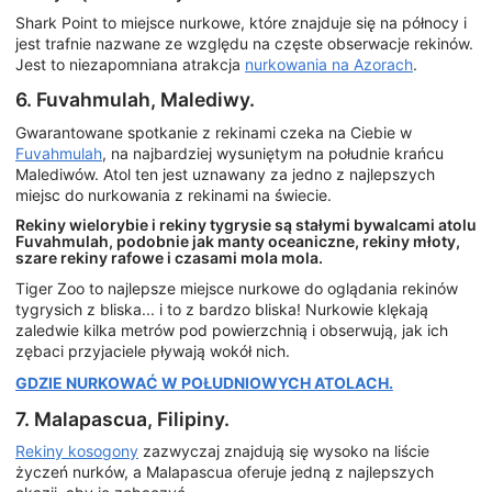
Shark Point to miejsce nurkowe, które znajduje się na północy i
jest trafnie nazwane ze względu na częste obserwacje rekinów.
Jest to niezapomniana atrakcja
nurkowania na Azorach
.
6. Fuvahmulah, Malediwy.
Gwarantowane spotkanie z rekinami czeka na Ciebie w
Fuvahmulah
, na najbardziej wysuniętym na południe krańcu
Malediwów. Atol ten jest uznawany za jedno z najlepszych
miejsc do nurkowania z rekinami na świecie.
Rekiny wielorybie i rekiny tygrysie są stałymi bywalcami atolu
Fuvahmulah, podobnie jak manty oceaniczne, rekiny młoty,
szare rekiny rafowe i czasami mola mola.
Tiger Zoo to najlepsze miejsce nurkowe do oglądania rekinów
tygrysich z bliska... i to z bardzo bliska! Nurkowie klękają
zaledwie kilka metrów pod powierzchnią i obserwują, jak ich
zębaci przyjaciele pływają wokół nich.
GDZIE NURKOWAĆ W POŁUDNIOWYCH ATOLACH.
7. Malapascua, Filipiny.
Rekiny kosogony
zazwyczaj znajdują się wysoko na liście
życzeń nurków, a Malapascua oferuje jedną z najlepszych