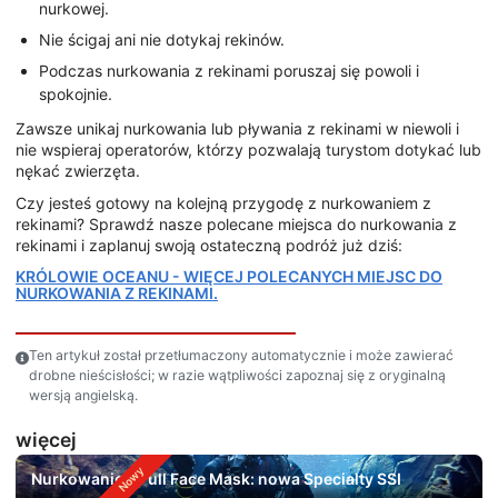
nurkowej.
Nie ścigaj ani nie dotykaj rekinów.
Podczas nurkowania z rekinami poruszaj się powoli i
spokojnie.
Zawsze unikaj nurkowania lub pływania z rekinami w niewoli i
nie wspieraj operatorów, którzy pozwalają turystom dotykać lub
nękać zwierzęta.
Czy jesteś gotowy na kolejną przygodę z nurkowaniem z
rekinami? Sprawdź nasze polecane miejsca do nurkowania z
rekinami i zaplanuj swoją ostateczną podróż już dziś:
KRÓLOWIE OCEANU - WIĘCEJ POLECANYCH MIEJSC DO
NURKOWANIA Z REKINAMI.
Ten artykuł został przetłumaczony automatycznie i może zawierać
drobne nieścisłości; w razie wątpliwości zapoznaj się z oryginalną
wersją angielską.
więcej
Nurkowanie z Full Face Mask: nowa Specialty SSI