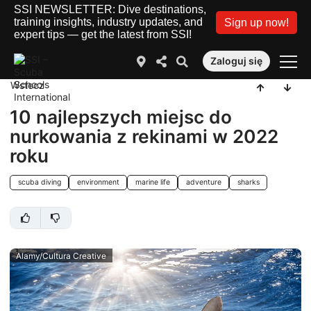
SSI NEWSLETTER: Dive destinations,
training insights, industry updates, and
Sign up now!
expert tips — get the latest from SSI!
Zaloguj się
Wstecz
10 najlepszych miejsc do
nurkowania z rekinami w 2022
roku
scuba diving
environment
marine life
adventure
sharks
Alamy/Cultura Creative