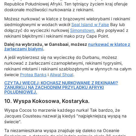
Republice Południowej Afryki. Ten tętniący życiem kraj oferuje
doskonałe możliwości nurkowania z rekinami.
Możesz nurkować w klatce z brązowymi wielorybami i rekinami
siedmiogłowymi w wodach wokół
Seal Island w False
Bay lub
dołączyć do wycieczki nurkowej
Simonstown
, aby popływać z
rekinami błękitnymi i rekinami mako przy Cape Point.
Dalej na wybrzeżu, w Gansbaai, możesz
nurkować w klatce z
żarłaczami białymi
.
A jeśli wybierzesz się na wycieczkę do Durbanu, możesz
nurkować z żarłaczami czarnopłetwymi, rekinami tygrysimi,
rekinami młotami i rekinami szablozębnymi w słynnych na całym
świecie
Protea Banks
i
Aliwal Shoal
.
CZYTAJ WIĘCEJ: KOCHASZ NURKOWANIE Z REKINAMI?
ZANURKUJ NA ZACHODNIM PRZYLĄDKU AFRYKI
POŁUDNIOWEJ.
10. Wyspa Kokosowa, Kostaryka.
Wyspa Cocos to marzenie każdego nurka! Tak bardzo, że
Jacques Cousteau nazwał ją kiedyś "najpiękniejszą wyspą na
świecie".
Ta niezamieszkana wyspa znajduje się daleko na Oceanie