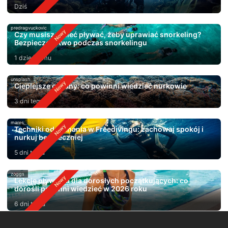
Dziś
predragvuckovic
Czy musisz umieć pływać, żeby uprawiać snorkeling?
Bezpieczeństwo podczas snorkelingu
1 dzień temu
unsplash
Cieplejsze oceany: co powinni wiedzieć nurkowie
3 dni temu
mares
Techniki oddychania w Freedivingu: zachowaj spokój i
nurkuj bezpieczniej
5 dni temu
zoggs
Lekcje pływania dla dorosłych początkujących: co
dorośli powinni wiedzieć w 2026 roku
6 dni temu