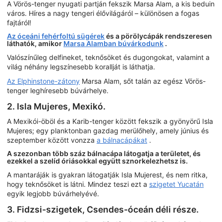
A Vörös-tenger nyugati partján fekszik Marsa Alam, a kis beduin
város. Híres a nagy tengeri élővilágáról – különösen a fogas
fajtáról!
Az óceáni fehérfoltú sügérek
és a pörölycápák rendszeresen
láthatók, amikor
Marsa Alamban búvárkodunk
.
Valószínűleg delfineket, teknősöket és dugongokat, valamint a
világ néhány legszínesebb korallját is láthatja.
Az Elphinstone-zátony
Marsa Alam, sőt talán az egész Vörös-
tenger leghíresebb búvárhelye.
2. Isla Mujeres, Mexikó.
A Mexikói-öböl és a Karib-tenger között fekszik a gyönyörű Isla
Mujeres; egy planktonban gazdag merülőhely, amely június és
szeptember között vonzza
a bálnacápákat
.
A szezonban több száz bálnacápa látogatja a területet, és
ezekkel a szelíd óriásokkal együtt sznorkelezhetsz is.
A mantaráják is gyakran látogatják Isla Mujerest, és nem ritka,
hogy teknősöket is látni. Mindez teszi ezt a
szigetet Yucatán
egyik legjobb búvárhelyévé.
3. Fidzsi-szigetek, Csendes-óceán déli része.