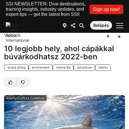
SSI NEWSLETTER: Dive destinations,
training insights, industry updates, and
Sign up now!
expert tips — get the latest from SSI!
Belépés
Vissza
10 legjobb hely, ahol cápákkal
búvárkodhatsz 2022-ben
scuba diving
environment
marine life
adventure
sharks
Alamy/Cultura Creative