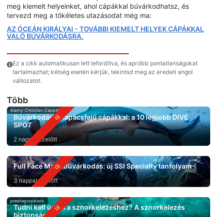
meg kiemelt helyeinket, ahol cápákkal búvárkodhatsz, és
tervezd meg a tökéletes utazásodat még ma:
AZ ÓCEÁN KIRÁLYAI - TOVÁBBI KIEMELT HELYEK CÁPÁKKAL
VALÓ BÚVÁRKODÁSRA.
Ez a cikk automatikusan lett lefordítva, és apróbb pontatlanságokat
tartalmazhat; kétség esetén kérjük, tekintsd meg az eredeti angol
változatot.
Több
Alamy-Christian-Zappel
Búvárkodás kalapácsfejű cápákkal: a 10 legjobb DIVE
SPOT
2 nappal ezelőtt
Full Face Mask búvárkodás: új SSI Specialty tanfolyam
3 nappal ezelőtt
predragvuckovic
Tudni kell úszni a sznorkelezéshez? A sznorkelezés
biztonsága