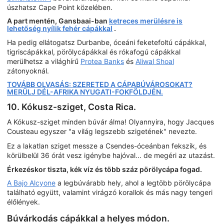
úszhatsz Cape Point közelében.
A part mentén, Gansbaai-ban
ketreces merülésre is
lehetőség nyílik fehér cápákkal
.
Ha pedig ellátogatsz Durbanbe, óceáni feketefoltú cápákkal,
tigriscápákkal, pörölycápákkal és rókafogú cápákkal
merülhetsz a világhírű
Protea Banks
és
Aliwal Shoal
zátonyoknál.
TOVÁBB OLVASÁS: SZERETED A CÁPABÚVÁROSOKAT?
MERÜLJ DÉL-AFRIKA NYUGATI-FOKFÖLDJÉN.
10. Kókusz-sziget, Costa Rica.
A Kókusz-sziget minden búvár álma! Olyannyira, hogy Jacques
Cousteau egyszer "a világ legszebb szigetének" nevezte.
Ez a lakatlan sziget messze a Csendes-óceánban fekszik, és
körülbelül 36 órát vesz igénybe hajóval... de megéri az utazást.
Érkezéskor tiszta, kék víz és több száz pörölycápa fogad.
A Bajo Alcyone
a legbúvárabb hely, ahol a legtöbb pörölycápa
található együtt, valamint virágzó korallok és más nagy tengeri
élőlények.
Búvárkodás cápákkal a helyes módon.