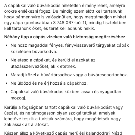
A cápákkal való búvárkodás hihetetlen élmény lehet, amelyre
örökre emlékezni fogsz. De mindig szem előtt kell tartanunk,
hogy bármennyire is valószínűtlen, hogy megtámadjon minket
egy cápa (pontosabban 3 748 067-ből 1), mindig tiszteletben
kell tartanunk őket, és teret kell adnunk nekik.
Néhány tipp a cápás vizeken való biztonság megőrzéséhez:
Ne hozz magaddal fényes, fényvisszaverő tárgyakat cápák
közelében búvárkodva.
Ne etesd a cápákat, és kerüld el azokat az
utazásszervezőket, akik etetnek.
Maradj közel a búvártársadhoz vagy a búvárcsoportodhoz.
Ne üldözd és ne érj hozzá a cápákhoz.
Cápákkal való búvárkodás közben lassan és nyugodtan
mozogj.
Kerülje a fogságban tartott cápákkal való búvárkodást vagy
úszást, és ne támogasson olyan szolgáltatókat, amelyek
lehetővé teszik a turisták számára, hogy megérintsék vagy
zaklassák az állatokat.
Készen állsz a következő cápás merülési kalandodra? Nézd