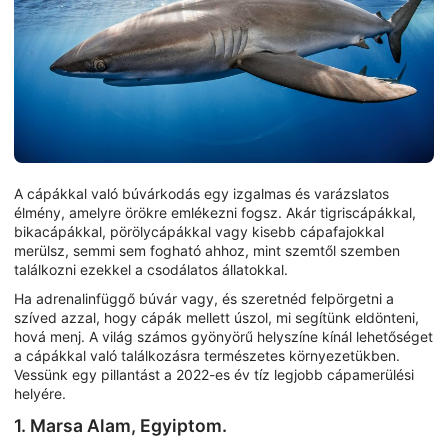
A cápákkal való búvárkodás egy izgalmas és varázslatos
élmény, amelyre örökre emlékezni fogsz. Akár tigriscápákkal,
bikacápákkal, pörölycápákkal vagy kisebb cápafajokkal
merülsz, semmi sem fogható ahhoz, mint szemtől szemben
találkozni ezekkel a csodálatos állatokkal.
Ha adrenalinfüggő búvár vagy, és szeretnéd felpörgetni a
szíved azzal, hogy cápák mellett úszol, mi segítünk eldönteni,
hová menj. A világ számos gyönyörű helyszíne kínál lehetőséget
a cápákkal való találkozásra természetes környezetükben.
Vessünk egy pillantást a 2022-es év tíz legjobb cápamerülési
helyére.
1. Marsa Alam, Egyiptom.