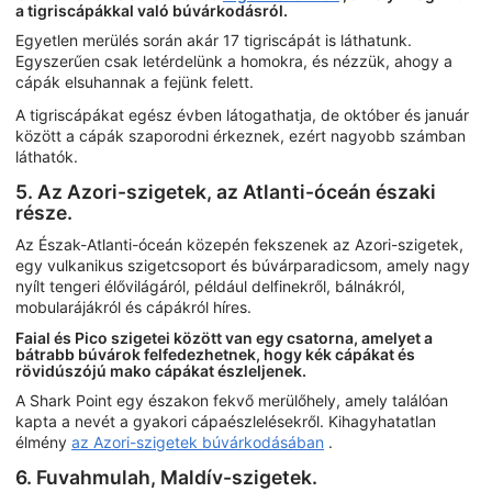
a tigriscápákkal való búvárkodásról.
Egyetlen merülés során akár 17 tigriscápát is láthatunk.
Egyszerűen csak letérdelünk a homokra, és nézzük, ahogy a
cápák elsuhannak a fejünk felett.
A tigriscápákat egész évben látogathatja, de október és január
között a cápák szaporodni érkeznek, ezért nagyobb számban
láthatók.
5. Az Azori-szigetek, az Atlanti-óceán északi
része.
Az Észak-Atlanti-óceán közepén fekszenek az Azori-szigetek,
egy vulkanikus szigetcsoport és búvárparadicsom, amely nagy
nyílt tengeri élővilágáról, például delfinekről, bálnákról,
mobularájákról és cápákról híres.
Faial és Pico szigetei között van egy csatorna, amelyet a
bátrabb búvárok felfedezhetnek, hogy kék cápákat és
rövidúszójú mako cápákat észleljenek.
A Shark Point egy északon fekvő merülőhely, amely találóan
kapta a nevét a gyakori cápaészlelésekről. Kihagyhatatlan
élmény
az Azori-szigetek búvárkodásában
.
6. Fuvahmulah, Maldív-szigetek.