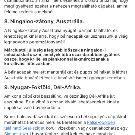
csatlakozhatsz a hajnali merülésekhez a Monad Shoalnál, hogy
megfigyelhesd ezeket a nehezen megtalálható cápákat, amint
felemelkednek a mélyből.
8. Ningaloo-zátony, Ausztrália.
A Ningaloo-zátony Ausztrália nyugati partján található, és
lehetőséget kínál arra, hogy bálnacápákkal úszhassunk a világ
legnagyobb peremzátonyánál!
Márciustól júliusig a legjobb időszak a ningaloo-i
cetcápákkal úszni, amelyek több száz darabban gyűlnek
össze, hogy krillel és planktonnal lakmározzanak a
korallívási időszakban.
A bálnacápák mellett mantarájákat és púpos bálnákat is láthat
Ausztrália búváréletének e kevésbé ismert gyöngyszemében.
9. Nyugat-Fokföld, Dél-Afrika.
Amikor a cápákról beszélünk, valószínűleg Dél-Afrika jut
eszünkbe. Ez a vibráló ország kiváló lehetőségeket kínál a
cápákkal való búvárkodásra.
Bronz bálnavadászokkal és szélesorrú hétkopoltyús cápákkal
merülhetsz ketreces merülés keretében a
False-öbölben
található Seal-sziget
körüli vizekben, vagy csatlakozhatsz egy
Simonstown-i
búvártúrához, ahol kék és mako cápákkal