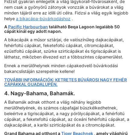
Fidzsit gyakran emlegetik a világ lágykorall-fővárosaként, de
nem csak a gyönyörű zátonyok vonzzák a búvárokat a világ
minden tájáról erre az idilli úti célra. Fidzsi a világ egyik legjobb
helye
a bikacápa-búvárkodáshoz
.
A
Pacific Harbourban
található Beqa Lagoon legalább 50
cápát kínál egy adott napon.
A bikacápák a műsor sztárjai, de valószínűleg dajkacápákat,
fehérfoltú cápákat, feketefoltú cápákat, citromcápákat,
ezüstfoltú cápákat, szürke szirticápákat és tigriscápákat is
láthatsz, miközben élvezed ezt a többszintes cápamerülést.
Ennek a merülőhelynek minden cápakedvelő búvárkodási
bakancslistáján szerepelnie kellene!
TOVÁBBI INFORMÁCIÓK: KETRETES BÚVÁROSI NAGY FEHÉR
CÁPÁKKAL GUADALUPÉN.
4. Nagy-Bahama, Bahamák.
A Bahamák adnak otthont a világ néhány legjobb
merülőhelyének, és számos cápafajjal büszkélkedhetnek,
beleértve a tigriscápákat, a nagy pörölycápákat, a fehérfoltú
cápákat, a feketefoltú cápákat, az óceáni fehérfoltú cápákat, a
dajkacápákat, a karibi szirticápákat és a citromcápákat.
Grand Bahama ad otthont a
Tiger Beachnek
, amely világhírű