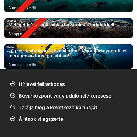
3 nappal ezelőtt
unsplash
Melegebb óceánok: amit a búvároknak tudniuk kell
5 nappal ezelőtt
mares
Légzési technikák a freedivinghez: Maradjon nyugodt, és
merüljön biztonságosabban!
8 nappal ezelőtt
Hírlevél feliratkozás
Búvárközpont vagy üdülőhely keresése
Találja meg a következő kalandját
Állások világszerte