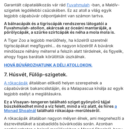
Garantált cápatalálkozás vár rád
Fuvahmulah
-ban, a Maldív-
szigetek legdélebbi csücskében. Ez az atoll a világ egyik
legjobb cápabúvár célpontjaként van számon tartva.
A bálnacápák és a tigriscápák rendszeres látogatói a
Fuvahmulah-atollon, akárcsak az óceáni mantaráják, a
pörölycápák, a szürke szirtcápák és néha a mola mola is.
A Tiger Zoo a legjobb merülőhely, ha közelről szeretnél
tigriscápákat megfigyelni... és nagyon közelről! A búvárok
mindössze néhány méterrel a felszín alatt térdelnek, és figyelik,
ahogy fogas barátaik körülöttük úszkálnak.
HOVÁ BÚVÁROZHATUNK A DÉLI ATOLLOKON.
7. Húsvét, Fülöp-szigetek.
A rókacápák
általában előkelő helyen szerepelnek a
cápabúvárok bakancslistáján, és a Malapascua kínálja az egyik
legjobb esélyt a meglátásukra.
Ez a Visayan-tengeren található sziget gyönyörű tájjal
büszkélkedhet mind a víz felett, mind a víz alatt, és híres
a
Monad Shoalnál
található rókacápa-merüléséről.
A rókacápák általában nagyon mélyen élnek, ami megnehezíti a
észrevételüket a szabadidős búvárkodás során. Azonban