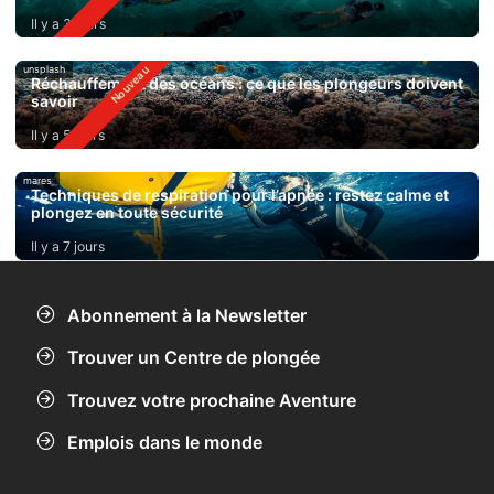
Il y a 3 jours
unsplash
Réchauffement des océans : ce que les plongeurs doivent
savoir
Il y a 5 jours
mares
Techniques de respiration pour l’apnée : restez calme et
plongez en toute sécurité
Il y a 7 jours
Abonnement à la Newsletter
Trouver un Centre de plongée
Trouvez votre prochaine Aventure
Emplois dans le monde