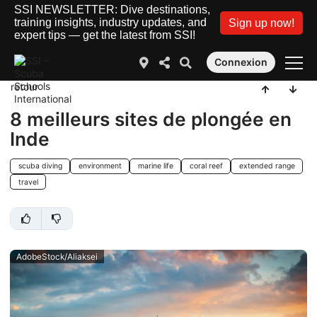
SSI NEWSLETTER: Dive destinations,
training insights, industry updates, and
Sign up now!
expert tips — get the latest from SSI!
Connexion
retour
8 meilleurs sites de plongée en
Inde
scuba diving
environment
marine life
coral reef
extended range
travel
AdobeStock/Aliaksei