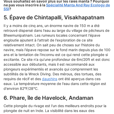
Vous souhaitez en savoir plus sur les raies manta ? Pourquoi
ne pas vous inscrire à la
Spécialité Manta And Ray Ecology de
SSI
?
5. Épave de Chintapalli, Visakhapatnam
Il y a moins de cinq ans, un énorme navire de 150 m a été
retrouvé dispersé dans l'eau au large du village de pêcheurs de
Bheemunipatnam. Les rumeurs locales concernant l'épave
engloutie ajoutent à l'attrait de l'exploration de ce site
relativement intact. On sait peu de choses sur l'histoire du
navire, mais l'épave repose sur le fond marin depuis plus de 100
ans et la tentation de l'inconnu est ce qui rend cette plongée si
excitante. Ce site n'a qu'une profondeur de 6m/20ft et est donc
accessible aux débutants, mais il est recommandé aux
plongeurs expérimentés et avancés qui comprennent les
subtilités de la Wreck Diving. Des mérous, des tortues, des
requins de récif et des
dauphins
ont été aperçus dans ces
eaux. La température moyenne de l'eau dans cette région est
d'environ 82°F/28°C.
6. Phare, île de Havelock, Andaman
Cette plongée du rivage est l'un des meilleurs endroits pour la
plongée de nuit en Inde. La visibilité dans les eaux des