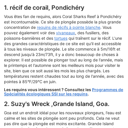
1. récif de corail, Pondichéry
Vous êtes fan de requins, alors Coral Sharks Reef à Pondichéry
est incontournable. Ce site de plongée possède la plus grande
concentration de
requins de récifs à pointe blanche
. Vous
pouvez également voir des
vivaneaux
, des fusiliers, des
poissons-bannières et des
tortues
qui traînent sur le récif. L'une
des grandes caractéristiques de ce site est qu'il est accessible
à tous les niveaux de plongée. Le site commence à 5m/16ft et
descend jusqu'à 23m/73ft, il y a donc beaucoup de choses à
explorer. Il est possible de plonger tout au long de l'année, mais
le printemps et l'automne sont les meilleurs mois pour visiter le
site, bien que ce soit aussi les mois les plus chargés. Les
températures restent chaudes tout au long de l'année, avec des
pointes à 85°F/29°C en juin.
Les requins vous intéressent ? Consultez les
Programmes de
Spécialités écologiques SSI sur les requins
.
2. Suzy's Wreck ,Grande Island, Goa.
Goa est un endroit idéal pour les nouveaux plongeurs, l'eau est
calme et les sites de plongée sont peu profonds. Cela ne veut
pas dire que la plongée est moins excitante. Grande Island