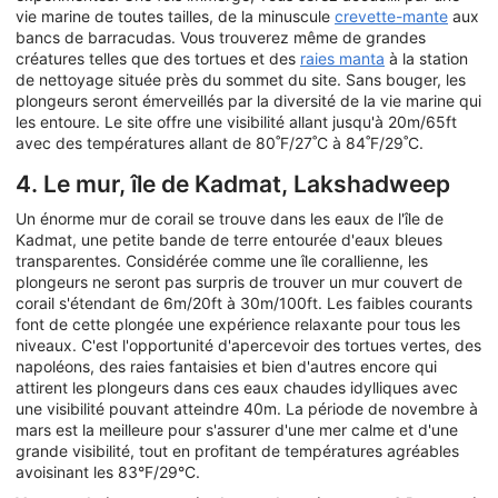
vie marine de toutes tailles, de la minuscule
crevette-mante
aux
bancs de barracudas. Vous trouverez même de grandes
créatures telles que des tortues et des
raies manta
à la station
de nettoyage située près du sommet du site. Sans bouger, les
plongeurs seront émerveillés par la diversité de la vie marine qui
les entoure. Le site offre une visibilité allant jusqu'à 20m/65ft
avec des températures allant de 80˚F/27˚C à 84˚F/29˚C.
4. Le mur, île de Kadmat, Lakshadweep
Un énorme mur de corail se trouve dans les eaux de l'île de
Kadmat, une petite bande de terre entourée d'eaux bleues
transparentes. Considérée comme une île corallienne, les
plongeurs ne seront pas surpris de trouver un mur couvert de
corail s'étendant de 6m/20ft à 30m/100ft. Les faibles courants
font de cette plongée une expérience relaxante pour tous les
niveaux. C'est l'opportunité d'apercevoir des tortues vertes, des
napoléons, des raies fantaisies et bien d'autres encore qui
attirent les plongeurs dans ces eaux chaudes idylliques avec
une visibilité pouvant atteindre 40m. La période de novembre à
mars est la meilleure pour s'assurer d'une mer calme et d'une
grande visibilité, tout en profitant de températures agréables
avoisinant les 83°F/29°C.