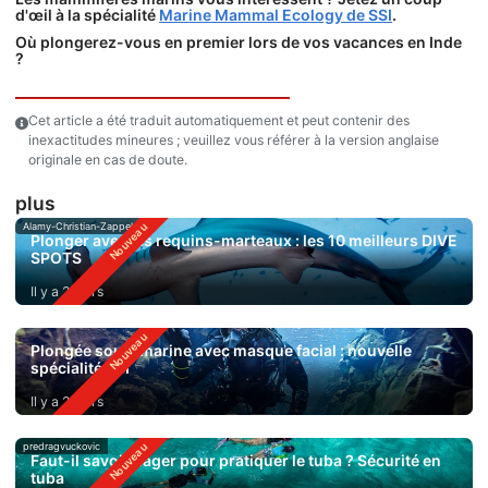
d'œil à la spécialité
Marine Mammal Ecology de SSI
.
Où plongerez-vous en premier lors de vos vacances en Inde
?
Cet article a été traduit automatiquement et peut contenir des
inexactitudes mineures ; veuillez vous référer à la version anglaise
originale en cas de doute.
plus
Alamy-Christian-Zappel
Plonger avec les requins-marteaux : les 10 meilleurs DIVE
SPOTS
Il y a 2 jours
Plongée sous-marine avec masque facial : nouvelle
spécialité SSI
Il y a 2 jours
predragvuckovic
Faut-il savoir nager pour pratiquer le tuba ? Sécurité en
tuba