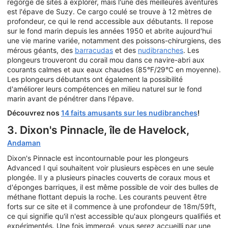
regorge de sites à explorer, mais l'une des meilleures aventures
est l'épave de Suzy. Ce cargo coulé se trouve à 12 mètres de
profondeur, ce qui le rend accessible aux débutants. Il repose
sur le fond marin depuis les années 1950 et abrite aujourd'hui
une vie marine variée, notamment des poissons-chirurgiens, des
mérous géants, des
barracudas
et des
nudibranches
. Les
plongeurs trouveront du corail mou dans ce navire-abri aux
courants calmes et aux eaux chaudes (85°F/29°C en moyenne).
Les plongeurs débutants ont également la possibilité
d'améliorer leurs compétences en milieu naturel sur le fond
marin avant de pénétrer dans l'épave.
Découvrez nos
14 faits amusants sur les nudibranches
!
3. Dixon's Pinnacle, île de Havelock,
Andaman
Dixon's Pinnacle est incontournable pour les plongeurs
Advanced I qui souhaitent voir plusieurs espèces en une seule
plongée. Il y a plusieurs pinacles couverts de coraux mous et
d'éponges barriques, il est même possible de voir des bulles de
méthane flottant depuis la roche. Les courants peuvent être
forts sur ce site et il commence à une profondeur de 18m/59ft,
ce qui signifie qu'il n'est accessible qu'aux plongeurs qualifiés et
expérimentés. Une fois immergé, vous serez accueilli par une