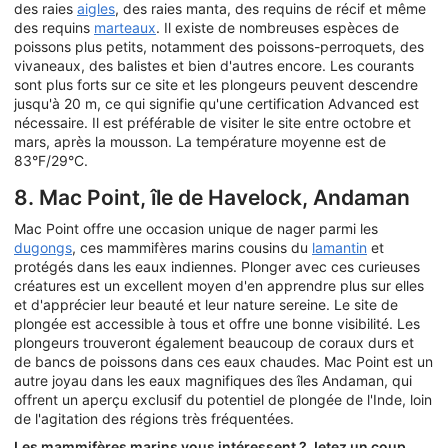
des raies
aigles
, des raies manta, des requins de récif et même
des requins
marteaux
. Il existe de nombreuses espèces de
poissons plus petits, notamment des poissons-perroquets, des
vivaneaux, des balistes et bien d'autres encore. Les courants
sont plus forts sur ce site et les plongeurs peuvent descendre
jusqu'à 20 m, ce qui signifie qu'une certification Advanced est
nécessaire. Il est préférable de visiter le site entre octobre et
mars, après la mousson. La température moyenne est de
83°F/29°C.
8. Mac Point, île de Havelock, Andaman
Mac Point offre une occasion unique de nager parmi les
dugongs
, ces mammifères marins cousins du
lamantin
et
protégés dans les eaux indiennes. Plonger avec ces curieuses
créatures est un excellent moyen d'en apprendre plus sur elles
et d'apprécier leur beauté et leur nature sereine. Le site de
plongée est accessible à tous et offre une bonne visibilité. Les
plongeurs trouveront également beaucoup de coraux durs et
de bancs de poissons dans ces eaux chaudes. Mac Point est un
autre joyau dans les eaux magnifiques des îles Andaman, qui
offrent un aperçu exclusif du potentiel de plongée de l'Inde, loin
de l'agitation des régions très fréquentées.
Les mammifères marins vous intéressent ? Jetez un coup