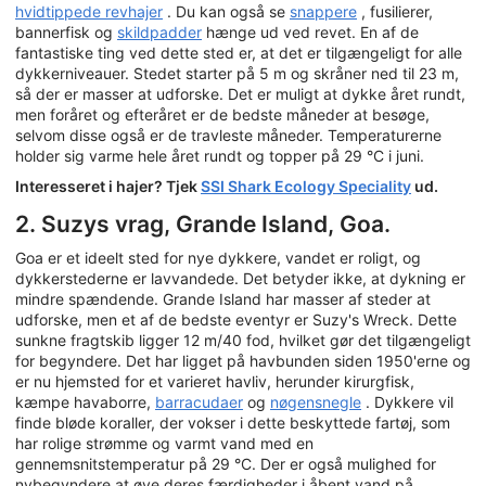
hvidtippede revhajer
. Du kan også se
snappere
, fusilierer,
bannerfisk og
skildpadder
hænge ud ved revet. En af de
fantastiske ting ved dette sted er, at det er tilgængeligt for alle
dykkerniveauer. Stedet starter på 5 m og skråner ned til 23 m,
så der er masser at udforske. Det er muligt at dykke året rundt,
men foråret og efteråret er de bedste måneder at besøge,
selvom disse også er de travleste måneder. Temperaturerne
holder sig varme hele året rundt og topper på 29 °C i juni.
Interesseret i hajer? Tjek
SSI Shark Ecology Speciality
ud.
2. Suzys vrag, Grande Island, Goa.
Goa er et ideelt sted for nye dykkere, vandet er roligt, og
dykkerstederne er lavvandede. Det betyder ikke, at dykning er
mindre spændende. Grande Island har masser af steder at
udforske, men et af de bedste eventyr er Suzy's Wreck. Dette
sunkne fragtskib ligger 12 m/40 fod, hvilket gør det tilgængeligt
for begyndere. Det har ligget på havbunden siden 1950'erne og
er nu hjemsted for et varieret havliv, herunder kirurgfisk,
kæmpe havaborre,
barracudaer
og
nøgensnegle
. Dykkere vil
finde bløde koraller, der vokser i dette beskyttede fartøj, som
har rolige strømme og varmt vand med en
gennemsnitstemperatur på 29 °C. Der er også mulighed for
nybegyndere at øve deres færdigheder i åbent vand på