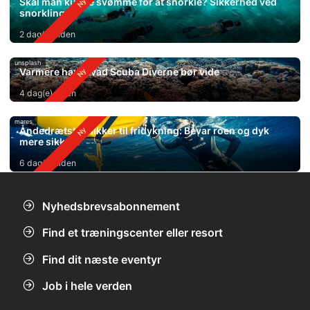
Skal man kunne svømme for at snorkle? Sikkerhed ved
snorkling
2 dag(e) siden
unsplash
Varmere hav: Hvad Scuba Diverne bør vide
4 dag(e) siden
mares
Åndedrætsteknikker til fridykning: Bevar roen og dyk
mere sikkert
6 dag(e) siden
Nyhedsbrevsabonnement
Find et træningscenter eller resort
Find dit næste eventyr
Job i hele verden