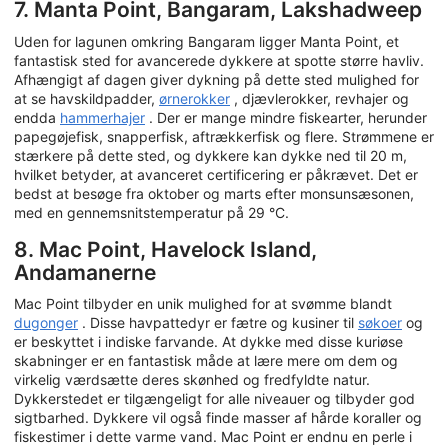
7. Manta Point, Bangaram, Lakshadweep
Uden for lagunen omkring Bangaram ligger Manta Point, et
fantastisk sted for avancerede dykkere at spotte større havliv.
Afhængigt af dagen giver dykning på dette sted mulighed for
at se havskildpadder,
ørnerokker
, djævlerokker, revhajer og
endda
hammerhajer
. Der er mange mindre fiskearter, herunder
papegøjefisk, snapperfisk, aftrækkerfisk og flere. Strømmene er
stærkere på dette sted, og dykkere kan dykke ned til 20 m,
hvilket betyder, at avanceret certificering er påkrævet. Det er
bedst at besøge fra oktober og marts efter monsunsæsonen,
med en gennemsnitstemperatur på 29 °C.
8. Mac Point, Havelock Island,
Andamanerne
Mac Point tilbyder en unik mulighed for at svømme blandt
dugonger
. Disse havpattedyr er fætre og kusiner til
søkoer
og
er beskyttet i indiske farvande. At dykke med disse kuriøse
skabninger er en fantastisk måde at lære mere om dem og
virkelig værdsætte deres skønhed og fredfyldte natur.
Dykkerstedet er tilgængeligt for alle niveauer og tilbyder god
sigtbarhed. Dykkere vil også finde masser af hårde koraller og
fiskestimer i dette varme vand. Mac Point er endnu en perle i