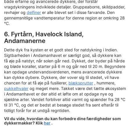
både erfarne og avancerede dykkere, der forstår
vragdykningens indviklede detaljer. Gruppeaborre, skildpadder,
revhajer og
delfiner
er alle blevet set i disse farvande. Den
gennemsnitlige vandtemperatur for denne region er omkring 28
°C.
6. Fyrtårn, Havelock Island,
Andamanerne
Dette dyk fra kysten er et godt sted for natdykning i Indien.
Sigtbarheden i Andamanhavet er særligt god, så dykkere kan
få øje på natdyr, når solen går ned. Dykket, der byder på hårde
og bløde koraller, starter på 6 m og går ned til 20 m. Begyndere
kan opdage undervandsverdenen, mens avancerede dykkere
kan dykke dybere. Dykkere, der vover sig til stedet, vil have
chancen for at få øje på fusilierer,
blæksprutter
, hummere,
pukkelhvaler
og meget mere. Takket være det tætte økosystem
i Andamanhavet er der altid et løfte om at opdage nye og
sjældne arter. Vandet forbliver altid varmt og spænder fra 28 °C
til 31 °C, og det er bedst at besøge stedet fra sent efterår til
tidligt forår for at undgå regntiden.
Vil du vide, hvordan du kan forbedre dine færdigheder som
dykkermakker? Klik
her
.