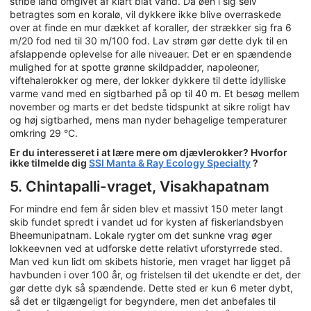
stribe land omgivet af klart blåt vand. Da øen i sig selv
betragtes som en koralø, vil dykkere ikke blive overraskede
over at finde en mur dækket af koraller, der strækker sig fra 6
m/20 fod ned til 30 m/100 fod. Lav strøm gør dette dyk til en
afslappende oplevelse for alle niveauer. Det er en spændende
mulighed for at spotte grønne skildpadder, napoleoner,
viftehalerokker og mere, der lokker dykkere til dette idylliske
varme vand med en sigtbarhed på op til 40 m. Et besøg mellem
november og marts er det bedste tidspunkt at sikre roligt hav
og høj sigtbarhed, mens man nyder behagelige temperaturer
omkring 29 °C.
Er du interesseret i at lære mere om djævlerokker? Hvorfor
ikke tilmelde dig
SSI Manta & Ray Ecology Specialty
?
5. Chintapalli-vraget, Visakhapatnam
For mindre end fem år siden blev et massivt 150 meter langt
skib fundet spredt i vandet ud for kysten af fiskerlandsbyen
Bheemunipatnam. Lokale rygter om det sunkne vrag øger
lokkeevnen ved at udforske dette relativt uforstyrrede sted.
Man ved kun lidt om skibets historie, men vraget har ligget på
havbunden i over 100 år, og fristelsen til det ukendte er det, der
gør dette dyk så spændende. Dette sted er kun 6 meter dybt,
så det er tilgængeligt for begyndere, men det anbefales til