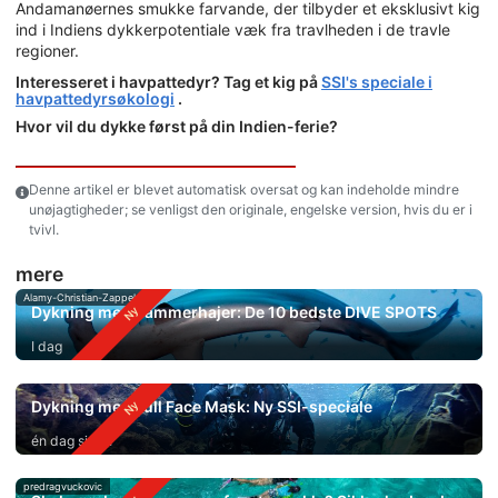
Andamanøernes smukke farvande, der tilbyder et eksklusivt kig
ind i Indiens dykkerpotentiale væk fra travlheden i de travle
regioner.
Interesseret i havpattedyr? Tag et kig på
SSI's speciale i
havpattedyrsøkologi
.
Hvor vil du dykke først på din Indien-ferie?
Denne artikel er blevet automatisk oversat og kan indeholde mindre
unøjagtigheder; se venligst den originale, engelske version, hvis du er i
tvivl.
mere
Alamy-Christian-Zappel
Dykning med hammerhajer: De 10 bedste DIVE SPOTS
I dag
Dykning med Full Face Mask: Ny SSI-speciale
én dag siden
predragvuckovic