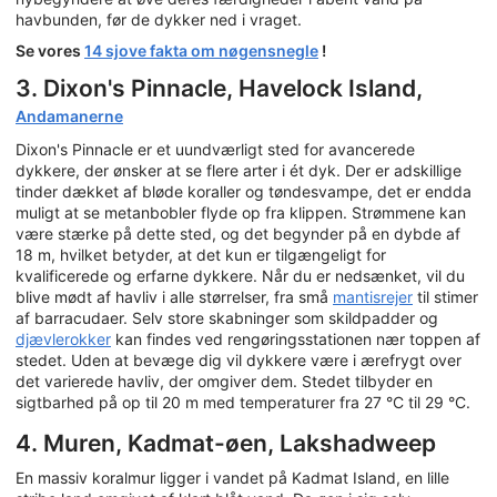
havbunden, før de dykker ned i vraget.
Se vores
14 sjove fakta om nøgensnegle
!
3. Dixon's Pinnacle, Havelock Island,
Andamanerne
Dixon's Pinnacle er et uundværligt sted for avancerede
dykkere, der ønsker at se flere arter i ét dyk. Der er adskillige
tinder dækket af bløde koraller og tøndesvampe, det er endda
muligt at se metanbobler flyde op fra klippen. Strømmene kan
være stærke på dette sted, og det begynder på en dybde af
18 m, hvilket betyder, at det kun er tilgængeligt for
kvalificerede og erfarne dykkere. Når du er nedsænket, vil du
blive mødt af havliv i alle størrelser, fra små
mantisrejer
til stimer
af barracudaer. Selv store skabninger som skildpadder og
djævlerokker
kan findes ved rengøringsstationen nær toppen af
stedet. Uden at bevæge dig vil dykkere være i ærefrygt over
det varierede havliv, der omgiver dem. Stedet tilbyder en
sigtbarhed på op til 20 m med temperaturer fra 27 °C til 29 °C.
4. Muren, Kadmat-øen, Lakshadweep
En massiv koralmur ligger i vandet på Kadmat Island, en lille