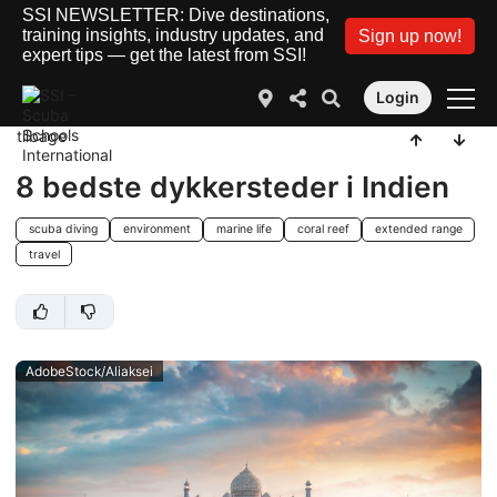
SSI NEWSLETTER: Dive destinations,
training insights, industry updates, and
Sign up now!
expert tips — get the latest from SSI!
Login
tilbage
8 bedste dykkersteder i Indien
scuba diving
environment
marine life
coral reef
extended range
travel
AdobeStock/Aliaksei