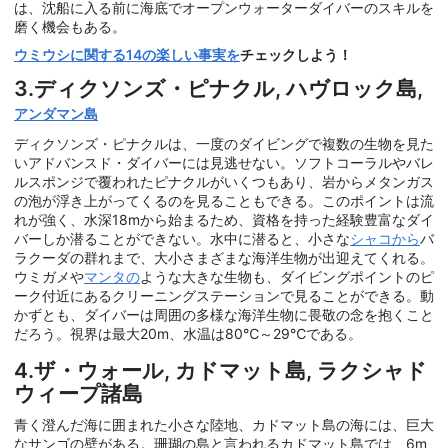
は、沈船に入る前に海底でオープンウォーターダイバーのスキルを
磨く機会もある。
ウミウシに関する14の楽しい事実を
チェックしよう！
3.ディクソンズ・ピナクル, ハヴロック島,
アンダマン島
ディクソンズ・ピナクルは、一度のダイビングで複数の生物を見た
いアドバンスド・ダイバーには見逃せない。ソフトコーラルやバレ
ルスポンジで覆われたピナクルがいくつもあり、岩からメタンガス
の泡が浮き上がってくるのを見ることもできる。このポイントは流
れが強く、水深18mから始まるため、資格を持った経験豊富なダイ
バーしか潜ることができない。水中に潜ると、小さな
シャコから
バ
ラクーダの群れまで、大小さまざまな海洋生物が出迎えてくれる。
ウミガメや
マンタの
ような大きな生物も、ダイビングポイントのピ
ーク付近にあるクリーニングステーションで見ることができる。動
かずとも、ダイバーは周囲の多様な海洋生物に畏敬の念を抱くこと
だろう。視界は最大20m、水温は80℃～29℃である。
4.ザ・ウォール, カドマット島, ラクシャド
ウィープ諸島
青く澄んだ海に囲まれた小さな陸地、カドマット島の海には、巨大
なサンゴの壁がある。珊瑚の島と言われるカドマット島では、6m