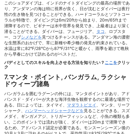
このショアダイブは、インドのナイトダイビングの最高の場所であ
り、アンダマンの海は特に視界が良く、日が沈むとダイバーは夜行
性の生き物を見つけることができる。ハードコーラルとソフトコー
ラルが特徴で、ダイビングは6m/20ftから始まり、20m/65ftまで
潜降するので、ビギナーは水中世界を発見でき、上級者はより深く
潜ることができる。ダイバーは、フュージリア、
タコ
、ロブスタ
ー、コブ
シメなどを
見つけるチャンスがある。アンダマン海の濃密
な生態系のおかげで、常に新種や希少種の発見が約束されている。
水温は常に82°F/28°Cから87°F/31°Cと暖かく、雨季を避けて晩秋
から早春にかけて訪れるのがベストだ。
バディとしてのスキルを向上させる方法を知りたい？
ここを
クリッ
ク
7.マンタ・ポイント, バンガラム, ラクシャ
ドウィープ諸島
バンガラムを囲むラグーンの外には、マンタポイントがあり、アド
バンスド・ダイバーが大きな海洋生物を観察するのに最適な場所で
ある。日によっては、タイマイ、
マダラトビエイ
、マンタ、リーフ
シャーク、
ハンマーヘッドシャークなどを
見ることができる。スズ
メダイ、ギンガメアジ、トリガーフィッシュなど、小魚の種類も多
い。このポイントでは流れが強く、ダイバーは20mまで潜降でき
るため、アドバンスド認定が必要である。モンスーンシーズン後の
10月と3月に訪れるのがベストで、平均気温は83°F/29°Cである。