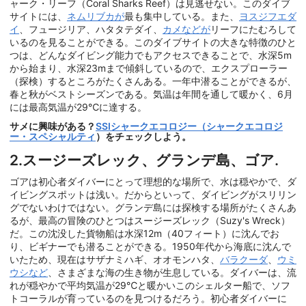
ャーク・リーフ（Coral Sharks Reef）は見逃せない。このダイブ
サイトには、
ネムリブカが
最も集中している。また、
ヨスジフエダ
イ
、フュージリア、ハタタテダイ、
カメなどが
リーフにたむろして
いるのを見ることができる。このダイブサイトの大きな特徴のひと
つは、どんなダイビング能力でもアクセスできることで、水深5m
から始まり、水深23mまで傾斜しているので、エクスプローラー
（探検）するところがたくさんある。一年中潜ることができるが、
春と秋がベストシーズンである。気温は年間を通して暖かく、6月
には最高気温が29℃に達する。
サメに興味がある？
SSIシャークエコロジー（シャークエコロジ
ー・スペシャルティ
）をチェックしよう。
2.スージーズレック、グランデ島、ゴア.
ゴアは初心者ダイバーにとって理想的な場所で、水は穏やかで、ダ
イビングスポットは浅い。だからといって、ダイビングがスリリン
グでないわけではない。グランデ島には探検する場所がたくさんあ
るが、最高の冒険のひとつはスージーズレック（Suzy's Wreck）
だ。この沈没した貨物船は水深12m（40フィート）に沈んでお
り、ビギナーでも潜ることができる。1950年代から海底に沈んで
いたため、現在はサザナミハギ、オオモンハタ、
バラクーダ
、
ウミ
ウシなど
、さまざまな海の生き物が生息している。ダイバーは、流
れが穏やかで平均気温が29℃と暖かいこのシェルター船で、ソフ
トコーラルが育っているのを見つけるだろう。初心者ダイバーに