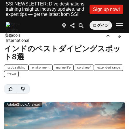
SSI NEWSLETTER: Dive destinations,
training insights, industry updates, and
Sign up now!
expert tips — get the latest from SSI!
ログイン
戻る
インドのベストダイビングスポッ
ト8選
scuba diving
environment
marine life
coral reef
extended range
travel
AdobeStock/Aliaksei