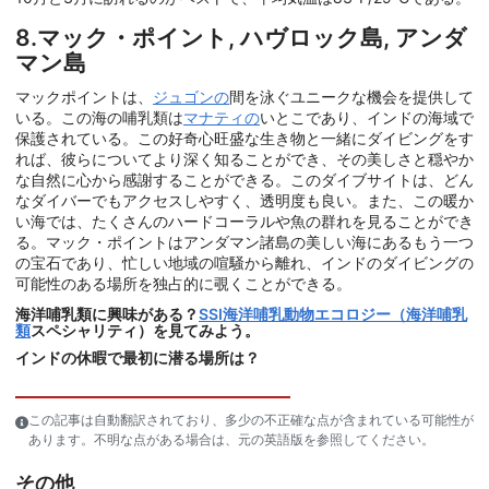
8.マック・ポイント, ハヴロック島, アンダ
マン島
マックポイントは、
ジュゴンの
間を泳ぐユニークな機会を提供して
いる。この海の哺乳類は
マナティの
いとこであり、インドの海域で
保護されている。この好奇心旺盛な生き物と一緒にダイビングをす
れば、彼らについてより深く知ることができ、その美しさと穏やか
な自然に心から感謝することができる。このダイブサイトは、どん
なダイバーでもアクセスしやすく、透明度も良い。また、この暖か
い海では、たくさんのハードコーラルや魚の群れを見ることができ
る。マック・ポイントはアンダマン諸島の美しい海にあるもう一つ
の宝石であり、忙しい地域の喧騒から離れ、インドのダイビングの
可能性のある場所を独占的に覗くことができる。
海洋哺乳類に興味がある？
SSI海洋哺乳動物エコロジー（海洋哺乳
類
スペシャリティ）を見てみよう。
インドの休暇で最初に潜る場所は？
この記事は自動翻訳されており、多少の不正確な点が含まれている可能性が
あります。不明な点がある場合は、元の英語版を参照してください。
その他