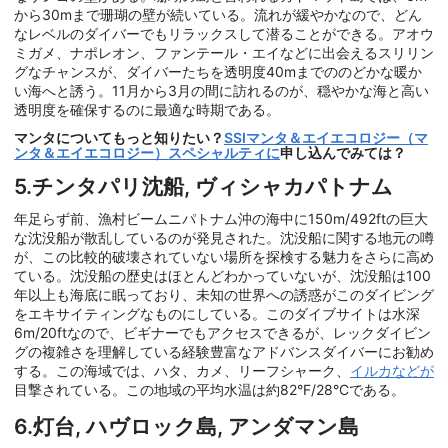
から30mまで珊瑚の壁が続いている。流れが緩やかなので、どん
なレベルのダイバーでもリラックスして潜ることができる。アオウ
ミガメ、ナポレオン、ファンテール・エイなどに出会えるスリリン
グなチャンスが、ダイバーたちを透明度40mまでののどかな暖か
い海へと誘う。11月から3月の間に訪れるのが、穏やかな海と高い
透明度を確保するのに最適な時期である。
マンタについてもっと知りたい？
SSIマンタ＆エイエコロジー（マ
ンタ＆エイエコロジー）スペシャルティに
申し込んでみては？
5.チンタパリ沈船, ヴィシャカパトナム
年足らず前、漁村ビームニパトナム沖の海中に150m/492ftの巨大
な沈没船が散乱しているのが発見された。沈没船に関する地元の噂
が、この比較的破壊されていない場所を探検する魅力をさらに高め
ている。沈没船の歴史はほとんどわかっていないが、沈没船は100
年以上も海底に眠っており、未知の世界への誘惑がこのダイビング
をエキサイティングなものにしている。このダイブサイトは水深
6m/20ftなので、ビギナーでもアクセスできるが、レックダイビン
グの複雑さを理解している経験豊富なアドバンスダイバーにお勧め
する。この海域では、ハタ、カメ、リーフシャーク、
イルカなどが
目撃されている。この地域の平均水温は約82°F/28°Cである。
6.灯台, ハヴロック島, アンダマン島