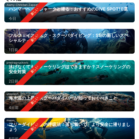
Alamy-Christian-Zappel
ハンマーヘッドシャークと潜る：おすすめのDIVE SPOT10選
今日
フルフェイスマスク・スクーバダイビング：SSIの新しいスペ
シャルティ
1日前
predragvuckovic
泳げなくてもスノーケリングはできますか？スノーケリングの
安全対策
2日前
unsplash
海水温の上昇：スクーバダイバーが知っておくべきこと
4日前
mares
フリーダイビングの呼吸法：落ち着いて、より安全に潜りまし
ょう
6日前