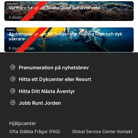
unsplash
Varmare hav: Vad Scuba Diver behöver veta
4 dagar sedan
mares
Andningstekniker för fridykning: Håll dig lugn och dyk
säkrare
6 dagar sedan
Prenumeration på nyhetsbrev
Hitta ett Dykcenter eller Resort
Hitta Ditt Nästa Äventyr
Jobb Runt Jorden
Hjälpcenter
Ofta Ställda Frågor (FAQ)
Global Service Center Kontakt