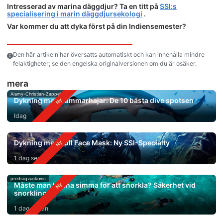
Intresserad av marina däggdjur? Ta en titt på
SSI:s
specialisering i marin däggdjursekologi
.
Var kommer du att dyka först på din Indiensemester?
Den här artikeln har översatts automatiskt och kan innehålla mindre
felaktigheter; se den engelska originalversionen om du är osäker.
mera
Alamy-Christian-Zappel
Dykning med hammarhajar: De 10 bästa dive spotsen
Idag
Dykning med Full Face Mask: Ny SSI-Specialty
1 dag sedan
predragvuckovic
Måste man kunna simma för att snorkla? Säkerhet vid
snorkling
1 dag sedan