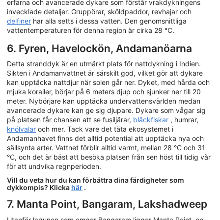
erfarna och avancerade dykare som förstår vrakdykningens
invecklade detaljer. Gruppörar, sköldpaddor, revhajar och
delfiner
har alla setts i dessa vatten. Den genomsnittliga
vattentemperaturen för denna region är cirka 28 °C.
6. Fyren, Havelockön, Andamanöarna
Detta stranddyk är en utmärkt plats för nattdykning i Indien.
Sikten i Andamanvattnet är särskilt god, vilket gör att dykare
kan upptäcka nattdjur när solen går ner. Dyket, med hårda och
mjuka koraller, börjar på 6 meters djup och sjunker ner till 20
meter. Nybörjare kan upptäcka undervattensvärlden medan
avancerade dykare kan ge sig djupare. Dykare som vågar sig
på platsen får chansen att se fusiljärar,
bläckfiskar
, humrar,
knölvalar
och mer. Tack vare det täta ekosystemet i
Andamanhavet finns det alltid potential att upptäcka nya och
sällsynta arter. Vattnet förblir alltid varmt, mellan 28 °C och 31
°C, och det är bäst att besöka platsen från sen höst till tidig vår
för att undvika regnperioden.
Vill du veta hur du kan förbättra dina färdigheter som
dykkompis? Klicka
här
.
7. Manta Point, Bangaram, Lakshadweep
Utanför lagunen som omger Bangaram ligger Manta Point, en