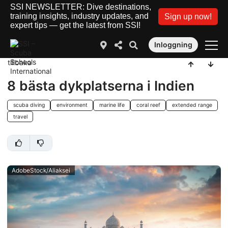
SSI NEWSLETTER: Dive destinations,
training insights, industry updates, and
Sign up now!
expert tips — get the latest from SSI!
Inloggning
tillbaka
8 bästa dykplatserna i Indien
scuba diving
environment
marine life
coral reef
extended range
travel
AdobeStock/Aliaksei