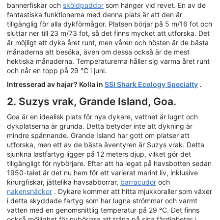
bannerfiskar och
sköldpaddor
som hänger vid revet. En av de
fantastiska funktionerna med denna plats är att den är
tillgänglig för alla dykförmågor. Platsen börjar på 5 m/16 fot och
sluttar ner till 23 m/73 fot, så det finns mycket att utforska. Det
är möjligt att dyka året runt, men våren och hösten är de bästa
månaderna att besöka, även om dessa också är de mest
hektiska månaderna. Temperaturerna håller sig varma året runt
och når en topp på 29 °C i juni.
Intresserad av hajar? Kolla in
SSI Shark Ecology Specialty
.
2. Suzys vrak, Grande Island, Goa.
Goa är en idealisk plats för nya dykare, vattnet är lugnt och
dykplatserna är grunda. Detta betyder inte att dykning är
mindre spännande. Grande Island har gott om platser att
utforska, men ett av de bästa äventyren är Suzys vrak. Detta
sjunkna lastfartyg ligger på 12 meters djup, vilket gör det
tillgängligt för nybörjare. Efter att ha legat på havsbotten sedan
1950-talet är det nu hem för ett varierat marint liv, inklusive
kirurgfiskar, jättelika havsabborrar,
barracudor
och
nakensnäckor
. Dykare kommer att hitta mjukkoraller som växer
i detta skyddade fartyg som har lugna strömmar och varmt
vatten med en genomsnittlig temperatur på 29 °C. Det finns
också möjlighet för nybörjare att träna på sina färdigheter i