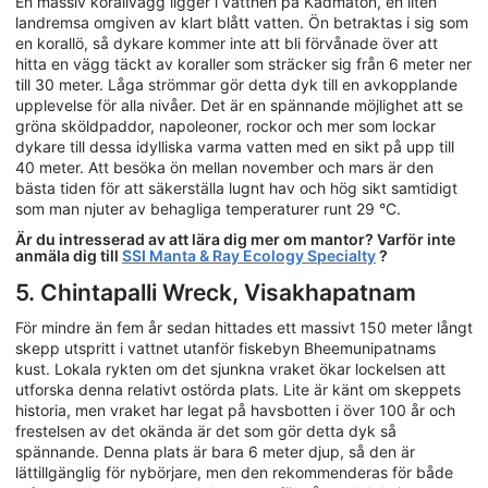
En massiv korallvägg ligger i vattnen på Kadmatön, en liten
landremsa omgiven av klart blått vatten. Ön betraktas i sig som
en korallö, så dykare kommer inte att bli förvånade över att
hitta en vägg täckt av koraller som sträcker sig från 6 meter ner
till 30 meter. Låga strömmar gör detta dyk till en avkopplande
upplevelse för alla nivåer. Det är en spännande möjlighet att se
gröna sköldpaddor, napoleoner, rockor och mer som lockar
dykare till dessa idylliska varma vatten med en sikt på upp till
40 meter. Att besöka ön mellan november och mars är den
bästa tiden för att säkerställa lugnt hav och hög sikt samtidigt
som man njuter av behagliga temperaturer runt 29 °C.
Är du intresserad av att lära dig mer om mantor? Varför inte
anmäla dig till
SSI Manta & Ray Ecology Specialty
?
5. Chintapalli Wreck, Visakhapatnam
För mindre än fem år sedan hittades ett massivt 150 meter långt
skepp utspritt i vattnet utanför fiskebyn Bheemunipatnams
kust. Lokala rykten om det sjunkna vraket ökar lockelsen att
utforska denna relativt ostörda plats. Lite är känt om skeppets
historia, men vraket har legat på havsbotten i över 100 år och
frestelsen av det okända är det som gör detta dyk så
spännande. Denna plats är bara 6 meter djup, så den är
lättillgänglig för nybörjare, men den rekommenderas för både