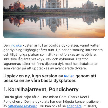
Den
indiska
kusten är full av otroliga dykplatser, varmt vatten
gör dykning tillgängligt året runt. De har en samling intressanta
och tillgängliga platser som lätt kan utforskas av nybörjare,
inklusive låglänta vrakdyk, rev och dykmurar. Utanför
lagunernas säkerhet finns djupare dyk med hundratals arter
som väntar på att upptäckas av avancerade dykare.
Upplev en ny, lugn version av
genom att
Indien
besöka en av våra bästa dykplatser.
1. Korallhajarrevet, Pondicherry
Om du gillar hajar får du inte missa Coral Sharks Reef i
Pondicherry. Denna dykplats har den högsta koncentrationen
av
vitfenade revhajar
. Du kan också se
snappers
, fusiliers,