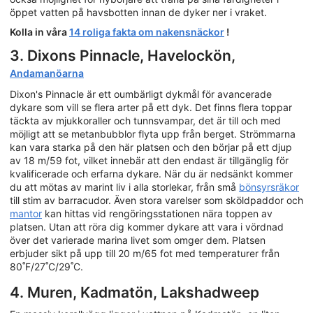
öppet vatten på havsbotten innan de dyker ner i vraket.
Kolla in våra
14 roliga fakta om nakensnäckor
!
3. Dixons Pinnacle, Havelockön,
Andamanöarna
Dixon's Pinnacle är ett oumbärligt dykmål för avancerade
dykare som vill se flera arter på ett dyk. Det finns flera toppar
täckta av mjukkoraller och tunnsvampar, det är till och med
möjligt att se metanbubblor flyta upp från berget. Strömmarna
kan vara starka på den här platsen och den börjar på ett djup
av 18 m/59 fot, vilket innebär att den endast är tillgänglig för
kvalificerade och erfarna dykare. När du är nedsänkt kommer
du att mötas av marint liv i alla storlekar, från små
bönsyrsräkor
till stim av barracudor. Även stora varelser som sköldpaddor och
mantor
kan hittas vid rengöringsstationen nära toppen av
platsen. Utan att röra dig kommer dykare att vara i vördnad
över det varierade marina livet som omger dem. Platsen
erbjuder sikt på upp till 20 m/65 fot med temperaturer från
80˚F/27˚C/29˚C.
4. Muren, Kadmatön, Lakshadweep