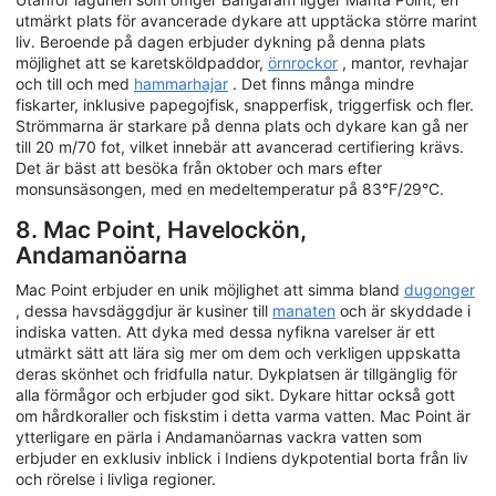
utmärkt plats för avancerade dykare att upptäcka större marint
liv. Beroende på dagen erbjuder dykning på denna plats
möjlighet att se karetsköldpaddor,
örnrockor
, mantor, revhajar
och till och med
hammarhajar
. Det finns många mindre
fiskarter, inklusive papegojfisk, snapperfisk, triggerfisk och fler.
Strömmarna är starkare på denna plats och dykare kan gå ner
till 20 m/70 fot, vilket innebär att avancerad certifiering krävs.
Det är bäst att besöka från oktober och mars efter
monsunsäsongen, med en medeltemperatur på 83°F/29°C.
8. Mac Point, Havelockön,
Andamanöarna
Mac Point erbjuder en unik möjlighet att simma bland
dugonger
, dessa havsdäggdjur är kusiner till
manaten
och är skyddade i
indiska vatten. Att dyka med dessa nyfikna varelser är ett
utmärkt sätt att lära sig mer om dem och verkligen uppskatta
deras skönhet och fridfulla natur. Dykplatsen är tillgänglig för
alla förmågor och erbjuder god sikt. Dykare hittar också gott
om hårdkoraller och fiskstim i detta varma vatten. Mac Point är
ytterligare en pärla i Andamanöarnas vackra vatten som
erbjuder en exklusiv inblick i Indiens dykpotential borta från liv
och rörelse i livliga regioner.