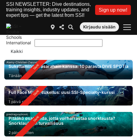
SSI NEWSLETTER: Dive destinations,
training insights, industry updates, and
Sign up now!
expert tips — get the latest from SSI!
Kirjaudu sisään
Alamy-Christian-Zappel
Sukeltaminen vasarahain kanssa: 10 parasta DIVE SPOTia
Tänään
Full Face Mask-sukellus: uusi SSI-Specialty-kurssi
1 päivä sitten
predragvuckovic
Pitääkö osata uida, jotta voi harrastaa snorklausta?
Snorklauksen turvallisuus
2 päivää sitten