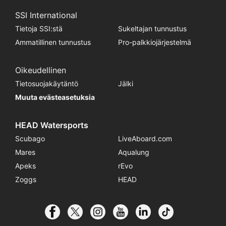
SSI International
Tietoja SSI:stä
Sukeltajan tunnustus
Ammatillinen tunnustus
Pro-palkkiojärjestelmä
Oikeudellinen
Tietosuojakäytäntö
Jälki
Muuta evästeasetuksia
HEAD Watersports
Scubago
LiveAboard.com
Mares
Aqualung
Apeks
rEvo
Zoggs
HEAD