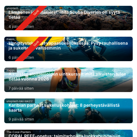
unsplash
Lämpenevät valtameret: mitä Scuba Diverien on syytä
tietää
4 päivää sitten
mares
Hengitystekniikat vapaasukelluksessa: Pysy rauhallisena
ja sukelta turvallisemmin
6 päivää sitten
zoggs
Aikuisten aloittelijoiden uintikurssit: mitä aikuisten tulee
tietää vuonna 2026
7 päivää sitten
unsplash-loki-loki22
Karibian parhaat sukelluskohteet: 8 perheystävällistä
saarta
9 päivää sitten
The-Coral-Planters
CORAL REEF-opetus: taimitarhoista luokkahuoneisiin