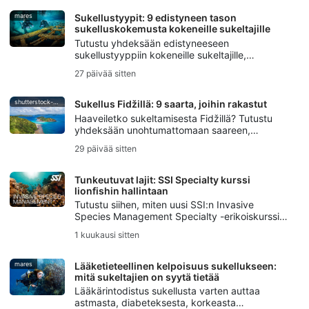
hengityksenpidätyssukelluksen perinteitä
elossa.
mares
Sukellustyypit: 9 edistyneen tason
sukelluskokemusta kokeneille sukeltajille
Tutustu yhdeksään edistyneeseen
sukellustyyppiin kokeneille sukeltajille,
syväsukelluksesta ja wreck-sukelluksesta
27 päivää sitten
luolasukellukseen, virtaussukellukseen,
yösukellukseen, jääsukellukseen, rebreather-
sukellukseen ja vedenalaiseen valokuvaukseen.
shutterstock-bell-davey-photography
Sukellus Fidžillä: 9 saarta, joihin rakastut
Haaveiletko sukeltamisesta Fidžillä? Tutustu
yhdeksään unohtumattomaan saareen,
Taveunin pehmeistä korallipuutarhoista Beqan
29 päivää sitten
maailmankuuluun härkähain
sukelluskohteeseen.
Tunkeutuvat lajit: SSI Specialty kurssi
lionfishin hallintaan
Tutustu siihen, miten uusi SSI:n Invasive
Species Management Specialty -erikoiskurssi
auttaa sukeltajia ymmärtämään vieraslajeja,
1 kuukausi sitten
hallitsemaan leijonakaloja vastuullisesti ja
suojelemaan paikallisia ekosysteemejä.
mares
Lääketieteellinen kelpoisuus sukellukseen:
mitä sukeltajien on syytä tietää
Lääkärintodistus sukellusta varten auttaa
astmasta, diabeteksesta, korkeasta