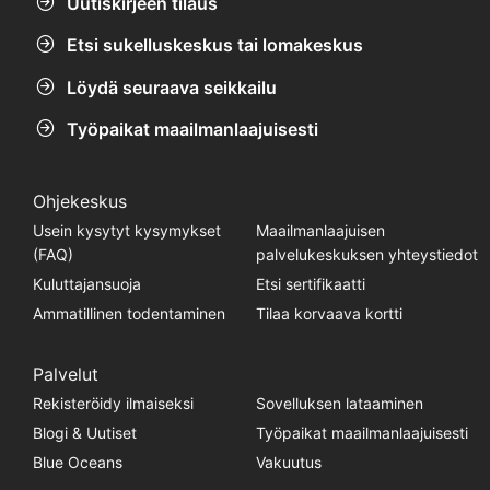
Uutiskirjeen tilaus
Etsi sukelluskeskus tai lomakeskus
Löydä seuraava seikkailu
Työpaikat maailmanlaajuisesti
Ohjekeskus
Usein kysytyt kysymykset
Maailmanlaajuisen
(FAQ)
palvelukeskuksen yhteystiedot
Kuluttajansuoja
Etsi sertifikaatti
Ammatillinen todentaminen
Tilaa korvaava kortti
Palvelut
Rekisteröidy ilmaiseksi
Sovelluksen lataaminen
Blogi & Uutiset
Työpaikat maailmanlaajuisesti
Blue Oceans
Vakuutus