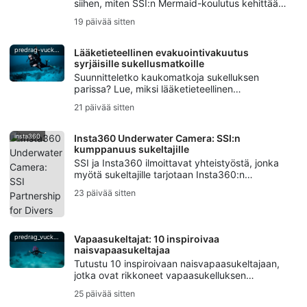
siihen, miten SSI:n Mermaid-koulutus kehittää
pyrstötaitoja, hengityksen hallintaa,
19 päivää sitten
turvallisuutta ja Mermaid-sertifiointia.
predrag-vuckovic
Lääketieteellinen evakuointivakuutus
syrjäisille sukellusmatkoille
Suunnitteletko kaukomatkoja sukelluksen
parissa? Lue, miksi lääketieteellinen
evakuointivakuutus on tärkeä sukellajille –
21 päivää sitten
dekompressiotautista evakuointitukeen.
insta360
Insta360 Underwater Camera: SSI:n
kumppanuus sukeltajille
SSI ja Insta360 ilmoittavat yhteistyöstä, jonka
myötä sukeltajille tarjotaan Insta360:n
Underwater-kamera-tekniikkaa, työpajoja,
23 päivää sitten
sisällöntuottajakampanjoita sekä Photo &
Video-koulutusta.
predrag_vuckovic
Vapaasukeltajat: 10 inspiroivaa
naisvapaasukeltajaa
Tutustu 10 inspiroivaan naisvapaasukeltajaan,
jotka ovat rikkoneet vapaasukelluksen
ennätyksiä, vaikuttaneet meriensuojeluun,
25 päivää sitten
luoneet vedenalaista taidetta ja pitäneet