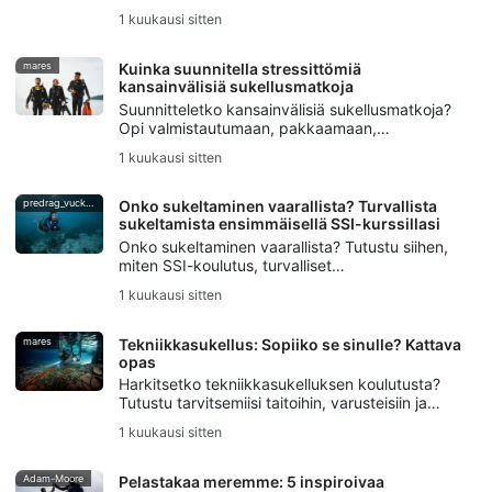
verenpaineesta tai muista ennestään olemassa
1 kuukausi sitten
olevista sairauksista kärsiviä sukeltajia
suunnittelemaan turvallisempia sukelluksia.
mares
Kuinka suunnitella stressittömiä
kansainvälisiä sukellusmatkoja
Suunnitteletko kansainvälisiä sukellusmatkoja?
Opi valmistautumaan, pakkaamaan,
valitsemaan kohteita, hoitamaan logistiikkaa ja
1 kuukausi sitten
välttämään yleisiä virheitä, jotta
sukellusmatkasi sujuu stressittömästi.
predrag_vuckovic
Onko sukeltaminen vaarallista? Turvallista
sukeltamista ensimmäisellä SSI-kurssillasi
Onko sukeltaminen vaarallista? Tutustu siihen,
miten SSI-koulutus, turvalliset
sukellustottumukset, paritarkastukset ja
1 kuukausi sitten
DiveAssure-vakuutus auttavat uusia sukeltajia
tuntemaan olonsa valmiiksi.
mares
Tekniikkasukellus: Sopiiko se sinulle? Kattava
opas
Harkitsetko tekniikkasukelluksen koulutusta?
Tutustu tarvitsemiisi taitoihin, varusteisiin ja
turvallisuuden perusteisiin sekä siihen, miten
1 kuukausi sitten
SSI Extended Range -koulutus auttaa sinua
aloittamaan.
Adam-Moore
Pelastakaa meremme: 5 inspiroivaa