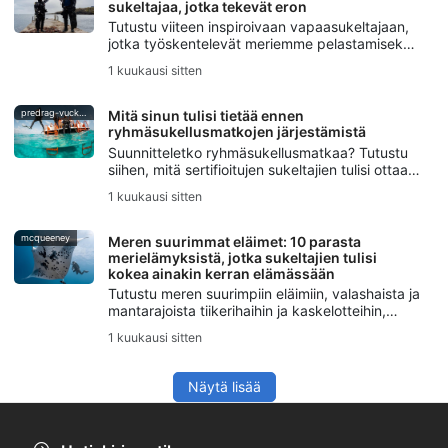
sukeltajaa, jotka tekevät eron
Tutustu viiteen inspiroivaan vapaasukeltajaan,
jotka työskentelevät meriemme pelastamiseksi
tarinankerronnan, meriluonnon suojelun,
1 kuukausi sitten
vapaasukelluksen, merien suojelun ja SSI Blue
Oceans -toiminnan kautta.
predrag-vuckovic
Mitä sinun tulisi tietää ennen
ryhmäsukellusmatkojen järjestämistä
Suunnitteletko ryhmäsukellusmatkaa? Tutustu
siihen, mitä sertifioitujen sukeltajien tulisi ottaa
huomioon – taitoasteista ja logistiikasta
1 kuukausi sitten
turvallisuussuunnitteluun ja viestintään.
mcqueeney
Meren suurimmat eläimet: 10 parasta
merielämyksistä, jotka sukeltajien tulisi
kokea ainakin kerran elämässään
Tutustu meren suurimpiin eläimiin, valashaista ja
mantarajoista tiikerihaihin ja kaskelotteihin,
sekä vinkkeihin turvallisista ja kunnioittavista
1 kuukausi sitten
merieläinkokemuksista.
Näytä lisää