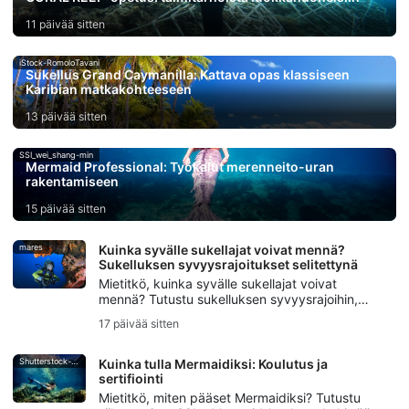
11 päivää sitten
iStock-RomoloTavani
Sukellus Grand Caymanilla: Kattava opas klassiseen
Karibian matkakohteeseen
13 päivää sitten
SSI_wei_shang-min
Mermaid Professional: Työkalut merenneito-uran
rakentamiseen
15 päivää sitten
mares
Kuinka syvälle sukellajat voivat mennä?
Sukelluksen syvyysrajoitukset selitettynä
Mietitkö, kuinka syvälle sukellajat voivat
mennä? Tutustu sukelluksen syvyysrajoihin,
virkistyssukelluksen syvyyteen, aloittelijoiden
17 päivää sitten
syvyysrajoihin ja siihen, milloin tekniikkasukellus
alkaa.
Shutterstock-Andrea_Izzotti
Kuinka tulla Mermaidiksi: Koulutus ja
sertifiointi
Mietitkö, miten pääset Mermaidiksi? Tutustu