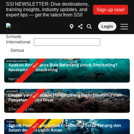
SSI NEWSLETTER: Dive destinations,
training insights, industry updates, and
Sign up now!
expert tips — get the latest from SSI!
Login
predragvuckovic
Apakah Anda Harus Bisa Berenang untuk Snorkeling?
Keselamatan Snorkeling
Hari ini
unsplash
Lautan yang Semakin Hangat: Yang Perlu Diketahui oleh
Penyelam Scuba Diver
2 hari yang lalu
mares
Teknik Pernapasan untuk Freediving: Tetap Tenang dan
Selam dengan Lebih Aman