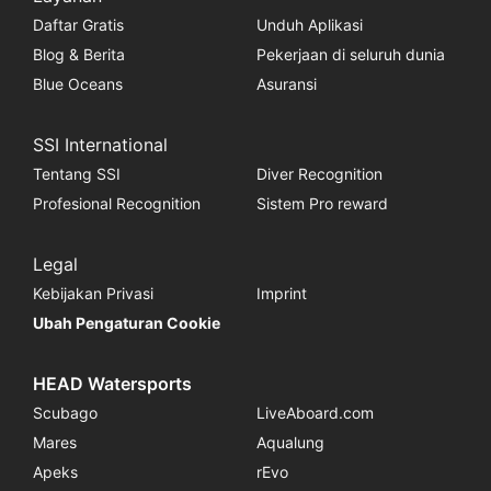
Daftar Gratis
Unduh Aplikasi
Blog & Berita
Pekerjaan di seluruh dunia
Blue Oceans
Asuransi
SSI International
Tentang SSI
Diver Recognition
Profesional Recognition
Sistem Pro reward
Legal
Kebijakan Privasi
Imprint
Ubah Pengaturan Cookie
HEAD Watersports
Scubago
LiveAboard.com
Mares
Aqualung
Apeks
rEvo