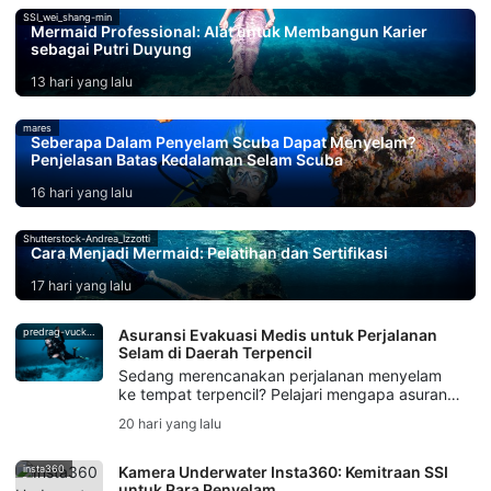
SSI_wei_shang-min
Mermaid Professional: Alat untuk Membangun Karier
sebagai Putri Duyung
13 hari yang lalu
mares
Seberapa Dalam Penyelam Scuba Dapat Menyelam?
Penjelasan Batas Kedalaman Selam Scuba
16 hari yang lalu
Shutterstock-Andrea_Izzotti
Cara Menjadi Mermaid: Pelatihan dan Sertifikasi
17 hari yang lalu
predrag-vuckovic
Asuransi Evakuasi Medis untuk Perjalanan
Selam di Daerah Terpencil
Sedang merencanakan perjalanan menyelam
ke tempat terpencil? Pelajari mengapa asuransi
evakuasi medis penting bagi penyelam scuba,
20 hari yang lalu
mulai dari decompression illness hingga
dukungan evakuasi.
insta360
Kamera Underwater Insta360: Kemitraan SSI
untuk Para Penyelam