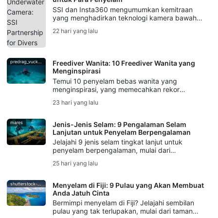
SSI dan Insta360 mengumumkan kemitraan
yang menghadirkan teknologi kamera bawah
air Insta360, Workshop, kampanye kreator,
22 hari yang lalu
serta pelatihan Photo & Video bagi para
penyelam.
predrag_vuckovic
Freediver Wanita: 10 Freediver Wanita yang
Menginspirasi
Temui 10 penyelam bebas wanita yang
menginspirasi, yang memecahkan rekor
freediving, berperan dalam konservasi laut,
23 hari yang lalu
menciptakan seni bawah air, dan melestarikan
tradisi selam menahan napas.
mares
Jenis-Jenis Selam: 9 Pengalaman Selam
Lanjutan untuk Penyelam Berpengalaman
Jelajahi 9 jenis selam tingkat lanjut untuk
penyelam berpengalaman, mulai dari
Penyelaman Dalam (Deep Diving) dan
25 hari yang lalu
Penyelaman Bangkai Kapal hingga Selam Gua,
Selam Arus, Selam Malam, Selam Es, Selam
Rebreather, dan Fotografi Bawah Air.
shutterstock-bell-davey-photography
Menyelam di Fiji: 9 Pulau yang Akan Membuat
Anda Jatuh Cinta
Bermimpi menyelam di Fiji? Jelajahi sembilan
pulau yang tak terlupakan, mulai dari taman