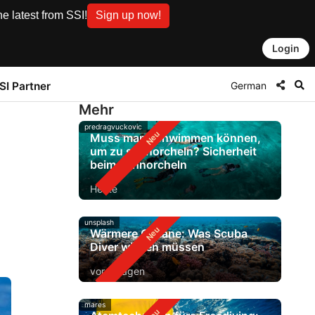
e latest from SSI!
Sign up now!
Login
German
SI Partner
Mehr
predragvuckovic
Muss man schwimmen können,
um zu schnorcheln? Sicherheit
beim Schnorcheln
Heute
unsplash
Wärmere Ozeane: Was Scuba
Diver wissen müssen
vor 2 Tagen
mares