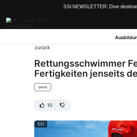
SSI NEWSLETTER: Dive destinations
Ausbildu
zurück
Rettungsschwimmer Fer
Fertigkeiten jenseits d
swim
10
SSI