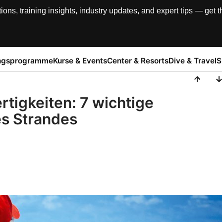
, training insights, industry updates, and expert tips — get th
ngsprogramme
Kurse & Events
Center & Resorts
Dive & Travel
S
tigkeiten: 7 wichtige
es Strandes