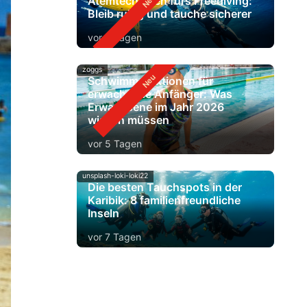
Atemtechniken fürs Freediving:
Bleib ruhig und tauche sicherer
vor 4 Tagen
zoggs
Schwimm-Lektionen für
erwachsene Anfänger: Was
Erwachsene im Jahr 2026
wissen müssen
vor 5 Tagen
unsplash-loki-loki22
Die besten Tauchspots in der
Karibik: 8 familienfreundliche
Inseln
vor 7 Tagen