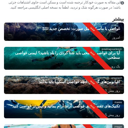
این مقاله به صورت خودکار ترجمه شده است و ممکن است حاوی اشتباهات جزئی
باشد؛ در صورت هرگونه شک و تردید، لطفاً به نسخه اصلی انگلیسی مراجعه کنید.
بیشتر
غواصی با ماسک کامل صورت: تخصص جدید SSI
امروز
predragvuckovic
آیا برای غواصی سطحی باید شنا کردن را بلد باشید؟ ایمنی غواصی
سطحی
یک روز پیش
unsplash
اقیانوس‌های گرم‌تر: آنچه غواصان اسکوبا باید بدانند
روز پیش 3
mares
تکنیک‌های تنفس برای غواصی آزاد: آرام بمانید و ایمن‌تر غواصی کنید
روز پیش 5
zoggs