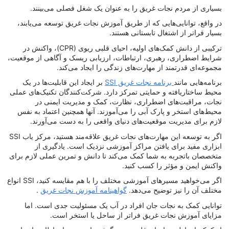
بسیاری از مردم نجات غریق را به عنوان یک شغل فصلی می‌بینند.
در واقع، توانایی‌هایی که از طریق آموزش نجات غریق توسعه می‌یابند،
بسیار فراتر از اشتغال تابستانی هستند.
ترکیبی از دانش کمک‌های اولیه، احیای قلبی ریوی (CPR)، واکنش در
شرایط اضطراری، رهبری، ارتباطات، ارزیابی ریسک و آگاهی از موقعیت،
مجموعه‌ای قدرتمند از مهارت‌های زندگی را ایجاد می‌کند.
برنامه‌هایی مانند
برنامه نجات غریق SSI
بر ایجاد این قابلیت‌ها در یک
محیط ساختاریافته و حمایتی تمرکز دارد. شرکت‌کنندگان تکنیک‌های عملی
نجات، مراقبت‌های اضطراری، نظارت، کمک و مدیریت ایمنی در
محیط‌های استخر و پارک آبی را می‌آموزند. آنها همچنین اعتماد به نفس
لازم برای مدیریت موقعیت‌های دنیای واقعی را به دست می‌آورند.
اگر به توسعه این مهارت‌های نجات غریق علاقه‌مند هستید، مرکز یاب SSI
ابزاری مفید برای یافتن مراکز آموزشی نزدیک است. یادگیری از
متخصصان باتجربه به شما کمک می‌کند تا دانش و تمرین عملی لازم برای
واکنش ایمن و مؤثر را کسب کنید.
اگر می‌خواهید مسیرهای آموزشی مختلف را با هم مقایسه کنید، SSI انواع
مختلف آن را نیز توضیح می‌دهد.
گواهینامه آموزش نجات غریق
.
توانایی کمک به نجات جان افراد در آب یک مسئولیت جدی است. اما
مزایای آموزش نجات غریق فراتر از ساحل یا استخر است.