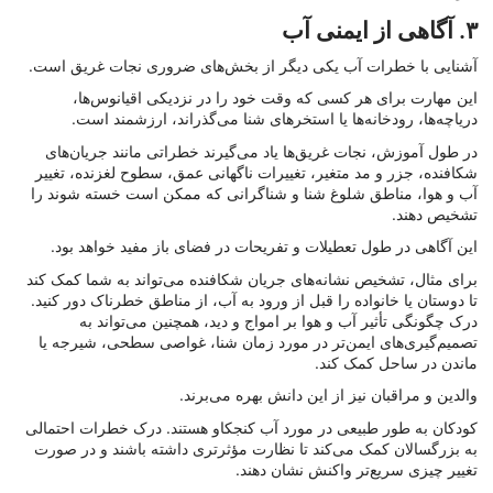
۳. آگاهی از ایمنی آب
آشنایی با خطرات آب یکی دیگر از بخش‌های ضروری نجات غریق است.
این مهارت برای هر کسی که وقت خود را در نزدیکی اقیانوس‌ها،
دریاچه‌ها، رودخانه‌ها یا استخرهای شنا می‌گذراند، ارزشمند است.
در طول آموزش، نجات غریق‌ها یاد می‌گیرند خطراتی مانند جریان‌های
شکافنده، جزر و مد متغیر، تغییرات ناگهانی عمق، سطوح لغزنده، تغییر
آب و هوا، مناطق شلوغ شنا و شناگرانی که ممکن است خسته شوند را
تشخیص دهند.
این آگاهی در طول تعطیلات و تفریحات در فضای باز مفید خواهد بود.
برای مثال، تشخیص نشانه‌های جریان شکافنده می‌تواند به شما کمک کند
تا دوستان یا خانواده را قبل از ورود به آب، از مناطق خطرناک دور کنید.
درک چگونگی تأثیر آب و هوا بر امواج و دید، همچنین می‌تواند به
تصمیم‌گیری‌های ایمن‌تر در مورد زمان شنا، غواصی سطحی، شیرجه یا
ماندن در ساحل کمک کند.
والدین و مراقبان نیز از این دانش بهره می‌برند.
کودکان به طور طبیعی در مورد آب کنجکاو هستند. درک خطرات احتمالی
به بزرگسالان کمک می‌کند تا نظارت مؤثرتری داشته باشند و در صورت
تغییر چیزی سریع‌تر واکنش نشان دهند.