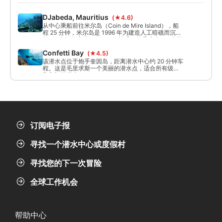
DJabeda, Mauritius
(★4.6)
从中心乘船前往米尔岛（Coin de Mire Island），船
程 25 分钟，米尔岛是 1996 年为建造人工暗礁而沉没
的 30 米深的宏伟沉船。一般情况：能见度在 30 米至
40 米之间，水流可能较急（适中）。
Confetti Bay
(★4.5)
该潜水点位于炮手奎因岛，距离潜水中心约 20 分钟车
程。这是毛里求斯一个美丽的潜水点，适合所有级别
和入门级潜水。
订阅电子报
寻找一个潜水中心或度假村
寻找您的下一次冒险
全球工作机会
帮助中心