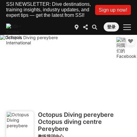
SSI NEWSLETTER: Dive destinations,
training insights, industry updates, and
Sign up now!
expert tips — get the latest from SSI!
登录
Octopus Diving pereybere
Octopus diving centre
Pereybere
教练培训中心