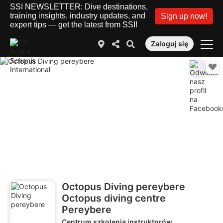
SSI NEWSLETTER: Dive destinations,
training insights, industry updates, and
Sign up now!
expert tips — get the latest from SSI!
Zaloguj się
Octopus Diving pereybere
Octopus diving centre
Pereybere
Centrum szkolenia instruktorów