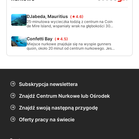
DJabeda, Mauritius
(★4.6)
25-minutowa wycieczka łodzią z centrum na Coin
de Mire Island, wspaniały wrak na głębokości 30
metrów, zatopiony w 1996 roku w celu stworzenia
sztucznej rafy. Warunki ogólne: dobra widoczność
Confetti Bay
(★4.5)
między 30 a 40 metrów, możliwy silny prąd
(umiarkowany).
Miejsce nurkowe znajduje się na wyspie gunners
quoin, około 20 minut od centrum nurkowego. Jest
to piękne miejsce nurkowe na Mauritiusie,
odpowiednie dla wszystkich poziomów i nurkowań
wprowadzających.
Subskrypcja newslettera
Znajdź Centrum Nurkowe lub Ośrodek
Znajdź swoją następną przygodę
Oferty pracy na świecie