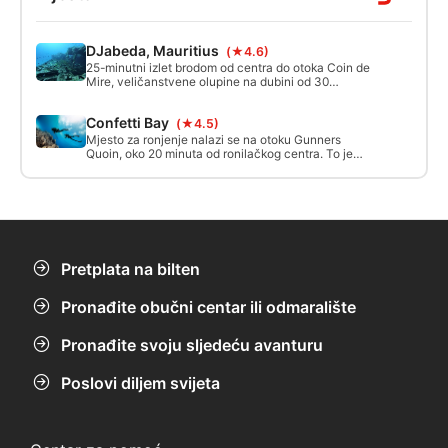
DJabeda, Mauritius
(★4.6)
25-minutni izlet brodom od centra do otoka Coin de
Mire, veličanstvene olupine na dubini od 30
metara, potopljene 1996. godine radi stvaranja
umjetnog grebena. Opći uvjeti: dobra vidljivost
Confetti Bay
(★4.5)
između 30 i 40 metara, moguća jaka struja
(umjerena).
Mjesto za ronjenje nalazi se na otoku Gunners
Quoin, oko 20 minuta od ronilačkog centra. To je
prekrasno mjesto za ronjenje na Mauricijusu,
pogodno za sve razine i početne zarone.
Pretplata na bilten
Pronađite obučni centar ili odmaralište
Pronađite svoju sljedeću avanturu
Poslovi diljem svijeta