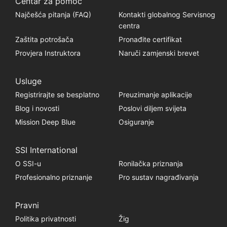
Centar za pomoć
Najčešća pitanja (FAQ)
Kontakti globalnog Servisnog
centra
Zaštita potrošača
Pronađite certifikat
Provjera Instruktora
Naruči zamjenski brevet
Usluge
Registrirajte se besplatno
Preuzimanje aplikacije
Blog i novosti
Poslovi diljem svijeta
Mission Deep Blue
Osiguranje
SSI International
O SSI-u
Ronilačka priznanja
Profesionalno priznanje
Pro sustav nagrađivanja
Pravni
Politika privatnosti
Žig