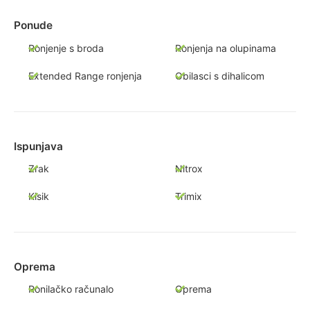
Ponude
Ronjenje s broda
Ronjenja na olupinama
Extended Range ronjenja
Obilasci s dihalicom
Ispunjava
Zrak
Nitrox
Kisik
Trimix
Oprema
Ronilačko računalo
Oprema